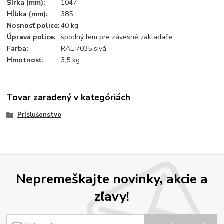
Šírka (mm):
1047
Hĺbka (mm):
385
Nosnosť police:
40 kg
Úprava police:
spodný lem pre závesné zakladače
Farba:
RAL 7035 sivá
Hmotnosť:
3,5 kg
Tovar zaradený v kategóriách
Príslušenstvo
Nepremeškajte novinky, akcie a
zľavy!