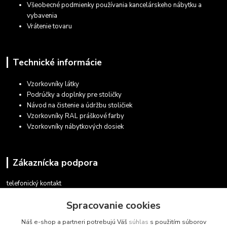
Všeobecné podmienky používania kancelárskeho nábytku a
vybavenia
Vrátenie tovaru
Technické informácie
Vzorkovníky látky
Podrúčky a doplnky pre stoličky
Návod na čistenie a údržbu stoličiek
Vzorkovníky RAL práškové farby
Vzorkovníky nábytkových dosiek
Zákaznícka podpora
telefonický kontakt
+421 948 935 411
Spracovanie cookies
v pracovných dňoch 08.30 - 16.00
Náš e-shop a partneri potrebujú Váš
súhlas
s použitím súborov
obchod@marketsk.sk