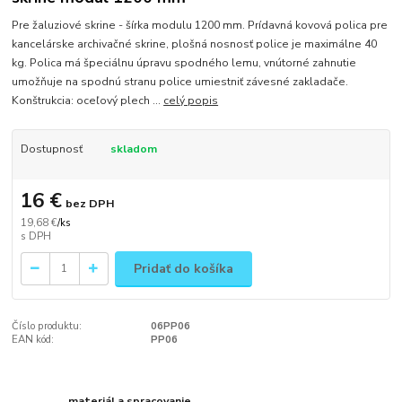
Pre žaluziové skrine - šírka modulu 1200 mm. Prídavná kovová polica pre
kancelárske archivačné skrine, plošná nosnosť police je maximálne 40
kg. Polica má špeciálnu úpravu spodného lemu, vnútorné zahnutie
umožňuje na spodnú stranu police umiestniť závesné zakladače.
Konštrukcia: oceľový plech ...
celý popis
Dostupnosť
skladom
16 €
bez DPH
19,68 €
/
ks
Pridať do košíka
Číslo produktu:
06PP06
EAN kód:
PP06
materiál a spracovanie