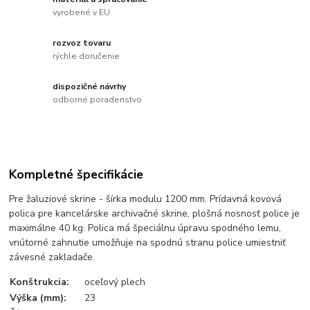
vyrobené v EU
rozvoz tovaru
rýchle doručenie
dispozičné návrhy
odborné poradenstvo
Kompletné špecifikácie
Pre žaluziové skrine - šírka modulu 1200 mm. Prídavná kovová
polica pre kancelárske archivačné skrine, plošná nosnosť police je
maximálne 40 kg. Polica má špeciálnu úpravu spodného lemu,
vnútorné zahnutie umožňuje na spodnú stranu police umiestniť
závesné zakladače.
Konštrukcia:
oceľový plech
Výška (mm):
23