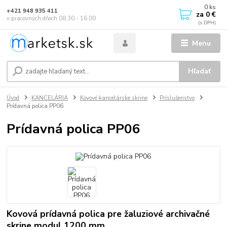
0
ks
+421 948 935 411
za
0 €
v pracovných dňoch 08.30 - 16.00
Menu
Hľadať
Úvod
KANCELÁRIA
Kovové kancelárske skrine
Príslušenstvo
Prídavná polica PP06
Prídavná polica PP06
Kovová prídavná polica pre žaluziové archivačné
skrine modul 1200 mm