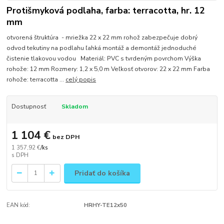
Protišmyková podlaha, farba: terracotta, hr. 12
mm
otvorená štruktúra - mriežka 22 x 22 mm rohož zabezpečuje dobrý
odvod tekutiny na podlahu ľahká montáž a demontáž jednoduché
čistenie tlakovou vodou Materiál: PVC s tvrdeným povrchom Výška
rohože: 12 mm Rozmery: 1,2 x 5,0 m Veľkosť otvorov: 22 x 22 mm Farba
rohože: terracotta ...
celý popis
Dostupnosť
Skladom
1 104 €
bez DPH
1 357,92 €
/
ks
Pridať do košíka
EAN kód:
HRHY-TE12x50