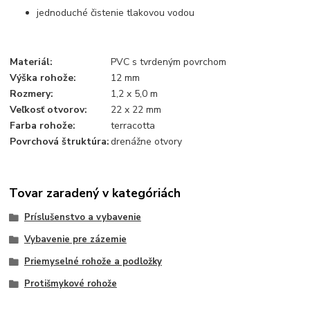
jednoduché čistenie tlakovou vodou
Materiál:
PVC s tvrdeným povrchom
Výška rohože:
12 mm
Rozmery:
1,2 x 5,0 m
Veľkosť otvorov:
22 x 22 mm
Farba rohože:
terracotta
Povrchová štruktúra:
drenážne otvory
Tovar zaradený v kategóriách
Príslušenstvo a vybavenie
Vybavenie pre zázemie
Priemyselné rohože a podložky
Protišmykové rohože