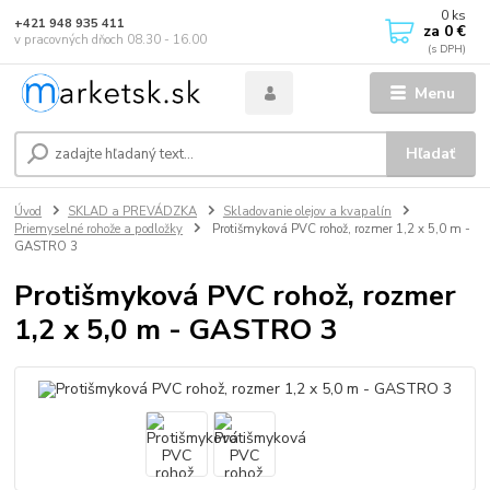
0
ks
+421 948 935 411
za
0 €
v pracovných dňoch 08.30 - 16.00
Menu
Hľadať
Úvod
SKLAD a PREVÁDZKA
Skladovanie olejov a kvapalín
Priemyselné rohože a podložky
Protišmyková PVC rohož, rozmer 1,2 x 5,0 m -
GASTRO 3
Protišmyková PVC rohož, rozmer
1,2 x 5,0 m - GASTRO 3