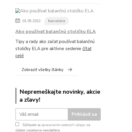
01.05.2022
Kancelária
Ako používať balančnú stoličku ELA
Tipy a rady ako začať používať balančnú
stoličky ELA pre aktívne sedenie
čítať
celé
Zobraziť všetky články
Nepremeškajte novinky, akcie
a zľavy!
Prihlásiť sa
Súhlasím so
spracovaním osobných údajov
za
účelom zasielania newslettera.