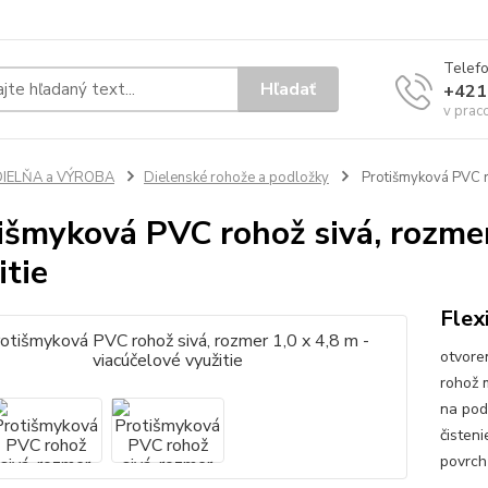
Telef
Hľadať
+421
v prac
DIELŇA a VÝROBA
Dielenské rohože a podložky
Protišmyková PVC ro
išmyková PVC rohož sivá, rozmer
itie
Flex
otvore
rohož 
na pod
čisten
povrch