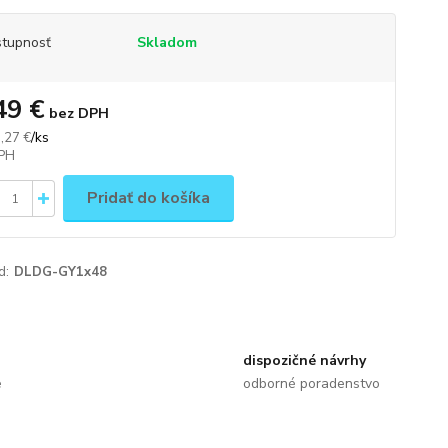
tupnosť
Skladom
49 €
bez DPH
/
ks
,27 €
Pridať do košíka
d:
DLDG-GY1x48
dispozičné návrhy
e
odborné poradenstvo