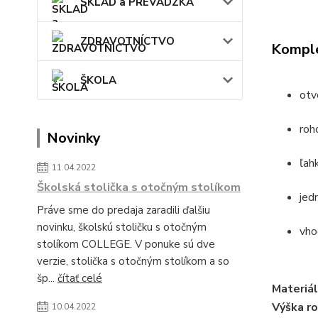
SKLAD a PREVÁDZKA
ZDRAVOTNÍCTVO
Komple
ŠKOLA
otv
roh
Novinky
ľah
11.04.2022
Školská stolička s otočným stolíkom
jed
Práve sme do predaja zaradili ďalšiu
novinku, školskú stoličku s otočným
vho
stolíkom COLLEGE. V ponuke sú dve
verzie, stolička s otočným stolíkom a so
šp...
čítať celé
Materiál
Výška r
10.04.2022