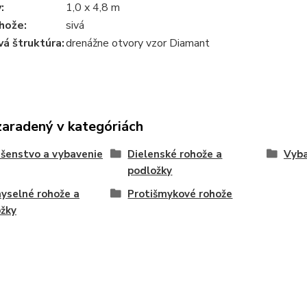
:
1,0 x 4,8 m
hože:
sivá
á štruktúra:
drenážne otvory vzor Diamant
zaradený v kategóriách
ušenstvo a vybavenie
Dielenské rohože a
Vyba
podložky
yselné rohože a
Protišmykové rohože
žky