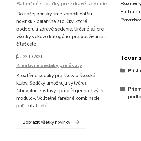
Rozmery
Balančné stoličky pre zdravé sedenie
Farba ro
Do našej ponuky sme zaradili ďalšiu
Povrchov
novinku - balančné stoličky, ktoré
podporujú zdravé sedenie. Určené sú pre
všetky vekové kategórie, pre používanie...
čítať celé
Tovar 
22.10.2021
Kreatívne sedáky pre školy
Prísl
Kreatívne sedáky pre školy a školské
kluby. Sedáky umožňujú vytvárať
Priem
ľubovolné zostavy spájaním jednotlivých
podlo
modulov. Voliteľné farebné kombinácie
poť...
čítať celé
Zobraziť všetky novinky