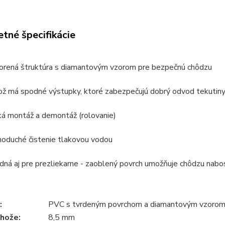
tné špecifikácie
orená štruktúra s diamantovým vzorom pre bezpečnú chôdzu
ož má spodné výstupky, ktoré zabezpečujú dobrý odvod tekutiny
ká montáž a demontáž (rolovanie)
noduché čistenie tlakovou vodou
dná aj pre prezliekarne - zaoblený povrch umožňuje chôdzu nabo
:
PVC s tvrdeným povrchom a diamantovým vzoro
ohože:
8,5 mm