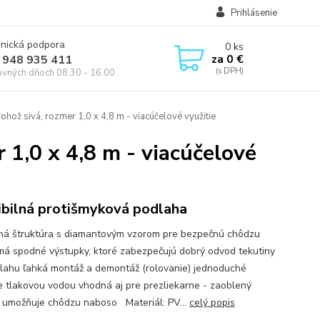
Prihlásenie
onická podpora
0
ks
za
0 €
 948 935 411
ovných dňoch 08.30 - 16.00
hož sivá, rozmer 1,0 x 4,8 m - viacúčelové využitie
 1,0 x 4,8 m - viacúčelové
ibilná protišmyková podlaha
ná štruktúra s diamantovým vzorom pre bezpečnú chôdzu
má spodné výstupky, ktoré zabezpečujú dobrý odvod tekutiny
lahu ľahká montáž a demontáž (rolovanie) jednoduché
ie tlakovou vodou vhodná aj pre prezliekarne - zaoblený
 umožňuje chôdzu naboso Materiál: PV...
celý popis