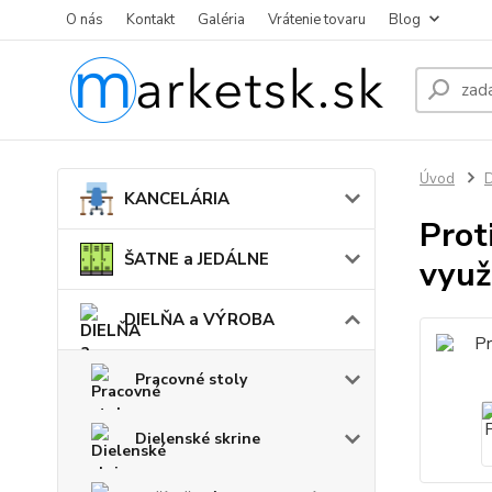
O nás
Kontakt
Galéria
Vrátenie tovaru
Blog
Úvod
KANCELÁRIA
Prot
ŠATNE a JEDÁLNE
využ
DIELŇA a VÝROBA
Pracovné stoly
Dielenské skrine