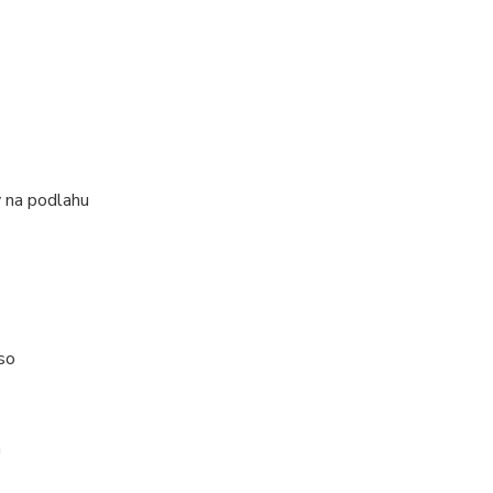
 na podlahu
so
m