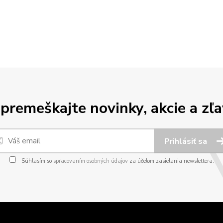
premeškajte novinky, akcie a zľa
Prihlásiť sa
Súhlasím so
spracovaním osobných údajov
za účelom zasielania newslettera.