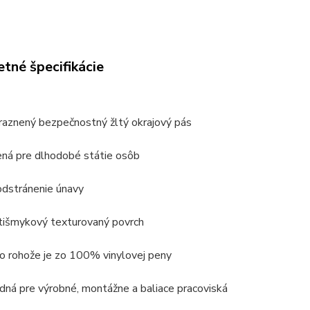
tné špecifikácie
raznený bezpečnostný žltý okrajový pás
ená pre dlhodobé státie osôb
odstránenie únavy
tišmykový texturovaný povrch
ro rohože je zo 100% vinylovej peny
dná pre výrobné, montážne a baliace pracoviská