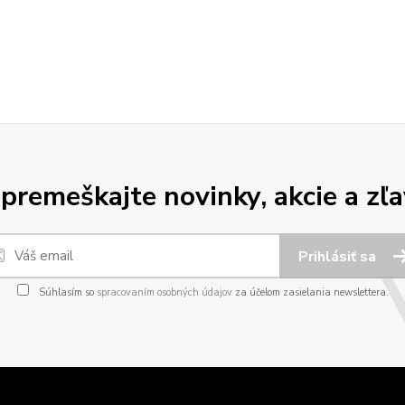
premeškajte novinky, akcie a zľa
Prihlásiť sa
Súhlasím so
spracovaním osobných údajov
za účelom zasielania newslettera.