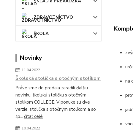
SKLAD a PREVÁDZKA
ZDRAVOTNÍCTVO
Komple
ŠKOLA
zvý
Novinky
urč
11.04.2022
Školská stolička s otočným stolíkom
na 
Práve sme do predaja zaradili ďalšiu
novinku, školskú stoličku s otočným
pro
stolíkom COLLEGE. V ponuke sú dve
verzie, stolička s otočným stolíkom a so
jad
šp...
čítať celé
vho
10.04.2022