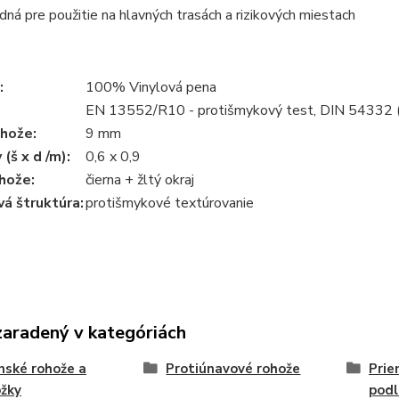
dná pre použitie na hlavných trasách a rizikových miestach
:
100% Vinylová pena
EN 13552/R10 - protišmykový test, DIN 54332 (B2
ohože:
9 mm
(š x d /m):
0,6 x 0,9
hože:
čierna + žltý okraj
á štruktúra:
protišmykové textúrovanie
zaradený v kategóriách
nské rohože a
Protiúnavové rohože
Prie
žky
podl