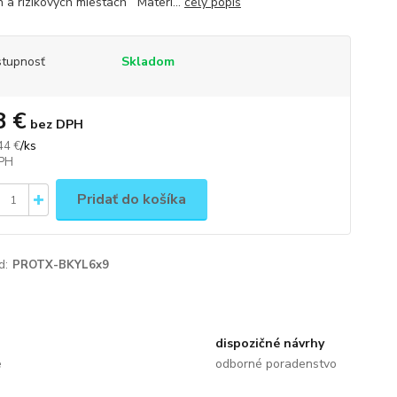
h a rizikových miestach Materi...
celý popis
tupnosť
Skladom
8 €
bez DPH
/
ks
44 €
Pridať do košíka
d:
PROTX-BKYL6x9
dispozičné návrhy
e
odborné poradenstvo