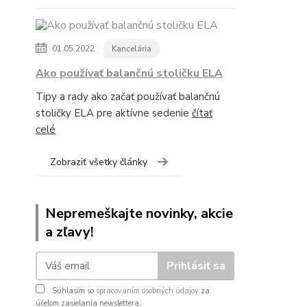
01.05.2022
Kancelária
Ako používať balančnú stoličku ELA
Tipy a rady ako začať používať balančnú
stoličky ELA pre aktívne sedenie
čítať
celé
Zobraziť všetky články
Nepremeškajte novinky, akcie
a zľavy!
Prihlásiť sa
Súhlasím so
spracovaním osobných údajov
za
účelom zasielania newslettera.