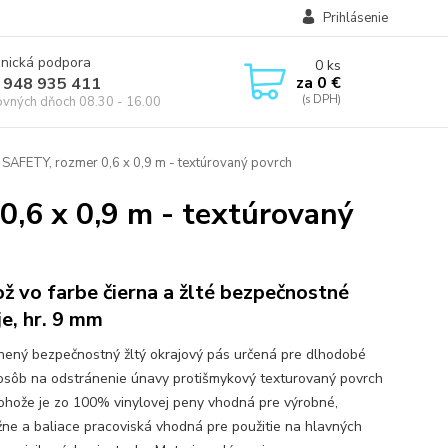
Prihlásenie
onická podpora
0
ks
za
0 €
 948 935 411
ovných dňoch 08.30 - 16.00
SAFETY, rozmer 0,6 x 0,9 m - textúrovaný povrch
0,6 x 0,9 m - textúrovaný
ž vo farbe čierna a žlté bezpečnostné
je, hr. 9 mm
nený bezpečnostný žltý okrajový pás určená pre dlhodobé
 osôb na odstránenie únavy protišmykový texturovaný povrch
rohože je zo 100% vinylovej peny vhodná pre výrobné,
ne a baliace pracoviská vhodná pre použitie na hlavných