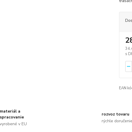
trasác
Dos
2
34,
EAN kó
materiál a
rozvoz tovaru
spracovanie
rýchle doručeni
vyrobené v EU