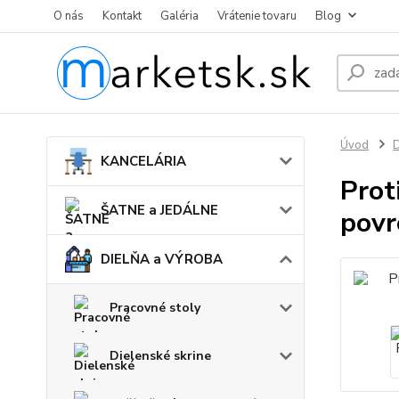
O nás
Kontakt
Galéria
Vrátenie tovaru
Blog
Úvod
KANCELÁRIA
Prot
ŠATNE a JEDÁLNE
povr
DIELŇA a VÝROBA
Pracovné stoly
Dielenské skrine