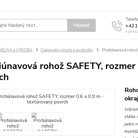
Telef
Hľadať
+421
v prac
DIELŇA a VÝROBA
Dielenské rohože a podložky
Protiúnavová rohož 
iúnavová rohož SAFETY, rozmer 
ch
Roho
okra
zvýraz
státie
jadro 
montáž