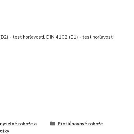
) - test horľavosti, DIN 4102 (B1) - test horľavosti
myselné rohože a
Protiúnavové rohože
ožky