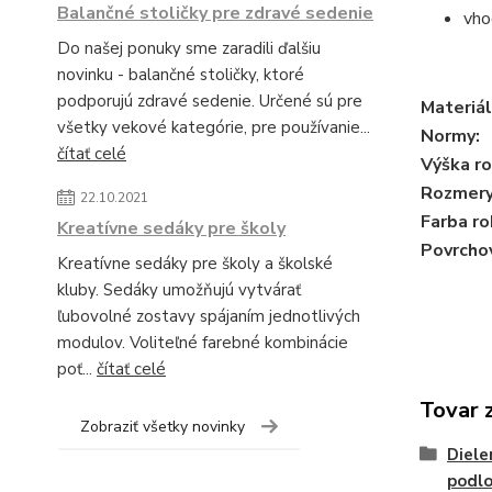
Balančné stoličky pre zdravé sedenie
vho
Do našej ponuky sme zaradili ďalšiu
novinku - balančné stoličky, ktoré
podporujú zdravé sedenie. Určené sú pre
Materiál
všetky vekové kategórie, pre používanie...
Normy:
čítať celé
Výška r
Rozmery 
22.10.2021
Farba ro
Kreatívne sedáky pre školy
Povrchov
Kreatívne sedáky pre školy a školské
kluby. Sedáky umožňujú vytvárať
ľubovolné zostavy spájaním jednotlivých
modulov. Voliteľné farebné kombinácie
poť...
čítať celé
Tovar 
Zobraziť všetky novinky
Diele
podlo