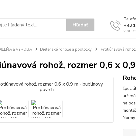
Telef
Hľadať
+421
v prac
DIELŇA a VÝROBA
Dielenské rohože a podložky
Protiúnavová rohož,
iúnavová rohož, rozmer 0,6 x 0,
Roho
špeciá
určená
na ods
montáž
Normy: