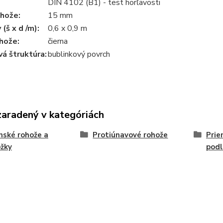
DIN 4102 (B1) - test horľavosti
ohože:
15 mm
(š x d /m):
0,6 x 0,9 m
hože:
čierna
á štruktúra:
bublinkový povrch
zaradený v kategóriách
nské rohože a
Protiúnavové rohože
Prie
žky
podl