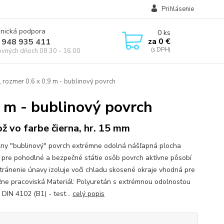
Prihlásenie
onická podpora
0
ks
za
0 €
 948 935 411
ovných dňoch 08.30 - 16.00
 rozmer 0,6 x 0,9 m - bublinový povrch
9 m - bublinový povrch
ž vo farbe čierna, hr. 15 mm
lny "bublinový" povrch extrémne odolná nášľapná plocha
 pre pohodlné a bezpečné státie osôb povrch aktívne pôsobí
tránenie únavy izoluje voči chladu skosené okraje vhodná pre
ne pracoviská Materiál: Polyuretán s extrémnou odolnosťou
 DIN 4102 (B1) - test...
celý popis