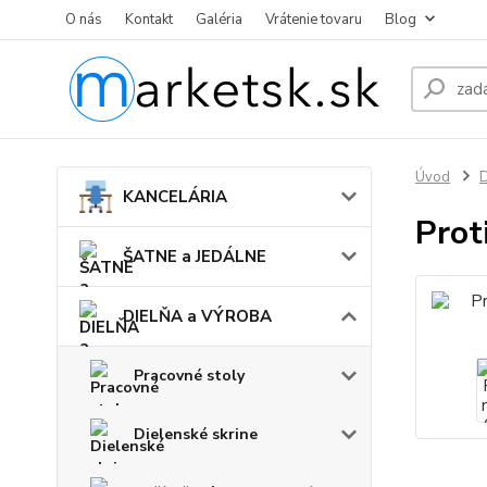
O nás
Kontakt
Galéria
Vrátenie tovaru
Blog
Úvod
KANCELÁRIA
Prot
ŠATNE a JEDÁLNE
DIELŇA a VÝROBA
Pracovné stoly
Dielenské skrine