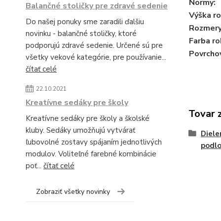
Normy:
Balančné stoličky pre zdravé sedenie
Výška r
Do našej ponuky sme zaradili ďalšiu
Rozmery 
novinku - balančné stoličky, ktoré
Farba ro
podporujú zdravé sedenie. Určené sú pre
Povrchov
všetky vekové kategórie, pre používanie...
čítať celé
22.10.2021
Kreatívne sedáky pre školy
Tovar 
Kreatívne sedáky pre školy a školské
kluby. Sedáky umožňujú vytvárať
Diele
ľubovolné zostavy spájaním jednotlivých
podlo
modulov. Voliteľné farebné kombinácie
poť...
čítať celé
Zobraziť všetky novinky