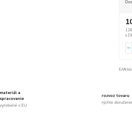
Dos
1
126
EAN kó
materiál a
rozvoz tovaru
spracovanie
rýchle doručeni
vyrobené v EU