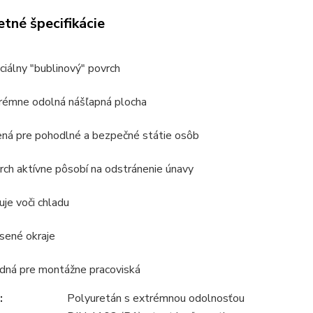
tné špecifikácie
ciálny "bublinový" povrch
rémne odolná nášľapná plocha
ená pre pohodlné a bezpečné státie osôb
rch aktívne pôsobí na odstránenie únavy
luje voči chladu
sené okraje
dná pre montážne pracoviská
:
Polyuretán s extrémnou odolnosťou