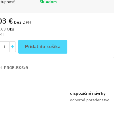
tupnosť
Skladom
03 €
bez DPH
/
ks
,69 €
Pridať do košíka
d:
PROE-BK6x9
dispozičné návrhy
e
odborné poradenstvo