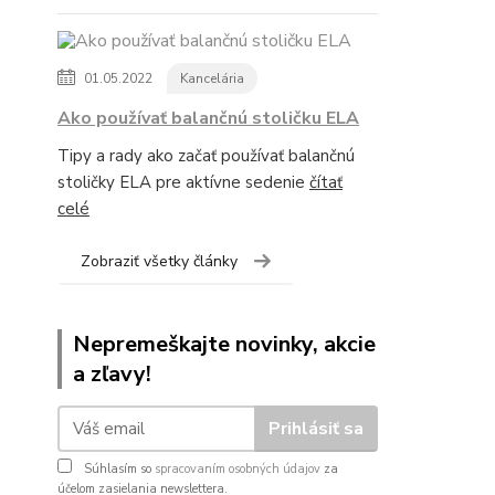
01.05.2022
Kancelária
Ako používať balančnú stoličku ELA
Tipy a rady ako začať používať balančnú
stoličky ELA pre aktívne sedenie
čítať
celé
Zobraziť všetky články
Nepremeškajte novinky, akcie
a zľavy!
Prihlásiť sa
Súhlasím so
spracovaním osobných údajov
za
účelom zasielania newslettera.