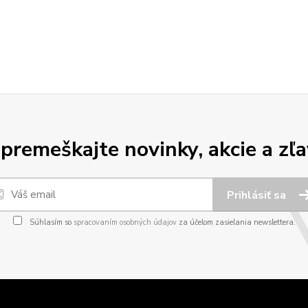
premeškajte novinky, akcie a zľa
Prihlásiť sa
Súhlasím so
spracovaním osobných údajov
za účelom zasielania newslettera.