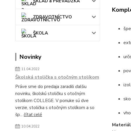
SKLAD a PREVÁDZKA
Komple
ZDRAVOTNÍCTVO
špe
ŠKOLA
ext
Novinky
urč
11.04.2022
pov
Školská stolička s otočným stolíkom
izo
Práve sme do predaja zaradili ďalšiu
novinku, školskú stoličku s otočným
sko
stolíkom COLLEGE. V ponuke sú dve
verzie, stolička s otočným stolíkom a so
vho
šp...
čítať celé
Materiál
10.04.2022