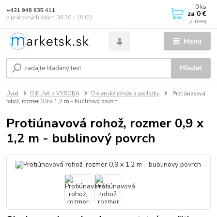
0
ks
+421 948 935 411
za
0 €
v pracovných dňoch 08.30 - 16.00
Menu
Hľadať
Úvod
DIELŇA a VÝROBA
Dielenské rohože a podložky
Protiúnavová
rohož, rozmer 0,9 x 1,2 m - bublinový povrch
Protiúnavová rohož, rozmer 0,9 x
1,2 m - bublinový povrch