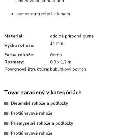
smenová obsluha a pod.
samostatná rohož s lemom
Materiál:
odolná prírodná guma
14 mm
Výška rohože:
Farba rohože:
čierna
Rozmery:
0,9 x 1,2 m
Povrchová štruktúra:
bublinkový povrch
Tovar zaradený v kategóriách
Dielenské rohože a podložky
Protiúnavové rohože
Priemyselné rohože a podložky
Protiúnavové rohože