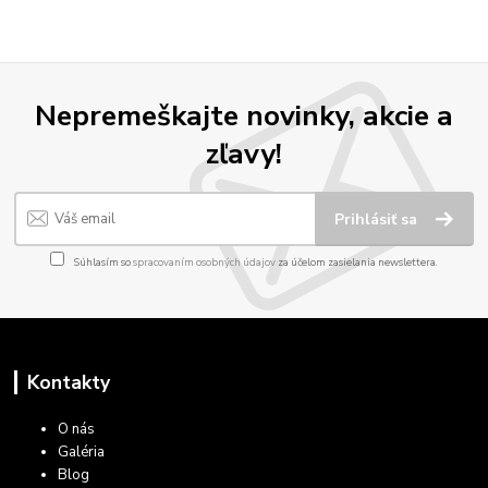
Nepremeškajte novinky, akcie a
zľavy!
Prihlásiť sa
Súhlasím so
spracovaním osobných údajov
za účelom zasielania newslettera.
Kontakty
O nás
Galéria
Blog