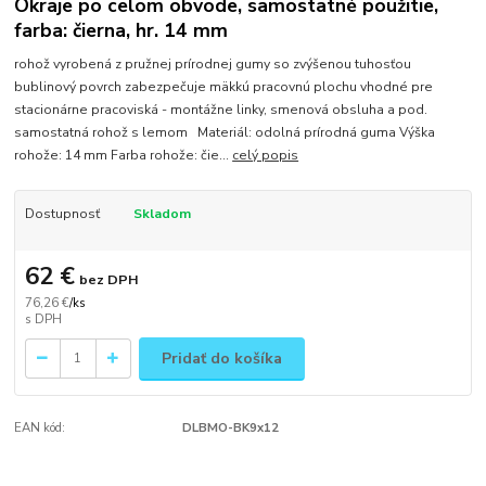
Okraje po celom obvode, samostatné použitie,
farba: čierna, hr. 14 mm
rohož vyrobená z pružnej prírodnej gumy so zvýšenou tuhosťou
bublinový povrch zabezpečuje mäkkú pracovnú plochu vhodné pre
stacionárne pracoviská - montážne linky, smenová obsluha a pod.
samostatná rohož s lemom Materiál: odolná prírodná guma Výška
rohože: 14 mm Farba rohože: čie...
celý popis
Dostupnosť
Skladom
62 €
bez DPH
76,26 €
/
ks
Pridať do košíka
EAN kód:
DLBMO-BK9x12