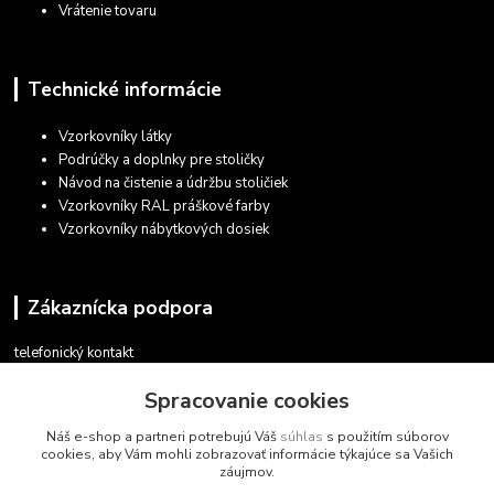
Vrátenie tovaru
Technické informácie
Vzorkovníky látky
Podrúčky a doplnky pre stoličky
Návod na čistenie a údržbu stoličiek
Vzorkovníky RAL práškové farby
Vzorkovníky nábytkových dosiek
Zákaznícka podpora
telefonický kontakt
+421 948 935 411
Spracovanie cookies
v pracovných dňoch 08.30 - 16.00
Náš e-shop a partneri potrebujú Váš
súhlas
s použitím súborov
obchod@marketsk.sk
cookies, aby Vám mohli zobrazovať informácie týkajúce sa Vašich
záujmov.