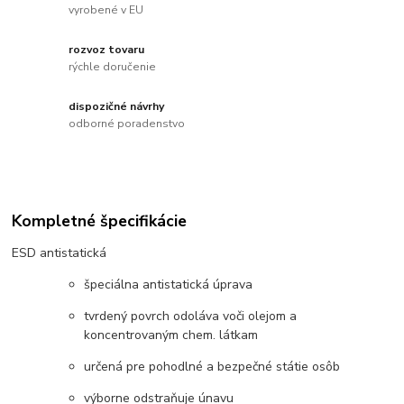
vyrobené v EU
rozvoz tovaru
rýchle doručenie
dispozičné návrhy
odborné poradenstvo
Kompletné špecifikácie
ESD antistatická
špeciálna antistatická úprava
tvrdený povrch odoláva voči olejom a
koncentrovaným chem. látkam
určená pre pohodlné a bezpečné státie osôb
výborne odstraňuje únavu