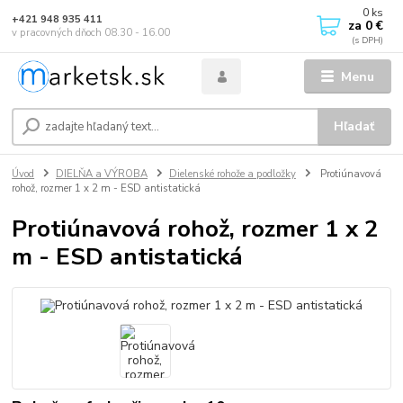
0
ks
+421 948 935 411
za
0 €
v pracovných dňoch 08.30 - 16.00
Menu
Hľadať
Úvod
DIELŇA a VÝROBA
Dielenské rohože a podložky
Protiúnavová
rohož, rozmer 1 x 2 m - ESD antistatická
Protiúnavová rohož, rozmer 1 x 2
m - ESD antistatická