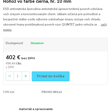
Rohož vo farbe čierna, hr. 10 mm
ESD antistatická špeciálna antistatická úprava tvrdený povrch odoláva
voči olejom a koncentrovaným chem. látkam určená pre pohodlné a
bezpečné státie osôb výborne odstraňuje únavu izoluje voči chladu
skosené hrany protišmykový povrch vzor QUINTET jadro rohože je ...
celý
popis
Dostupnosť
Skladom
402 €
bez DPH
494,46 €
/
ks
Pridať do košíka
EAN kód:
PROSD-BK1x2
materiál a spracovanie