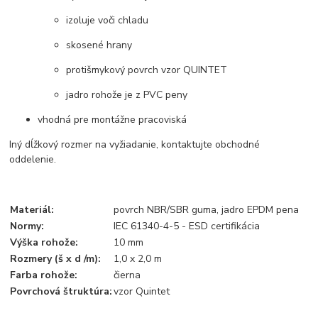
izoluje voči chladu
skosené hrany
protišmykový povrch vzor QUINTET
jadro rohože je z PVC peny
vhodná pre montážne pracoviská
Iný dĺžkový rozmer na vyžiadanie, kontaktujte obchodné
oddelenie.
Materiál:
povrch NBR/SBR guma, jadro EPDM pena
Normy:
IEC 61340-4-5 - ESD certifikácia
Výška rohože:
10 mm
Rozmery (š x d /m):
1,0 x 2,0 m
Farba rohože:
čierna
Povrchová štruktúra:
vzor Quintet