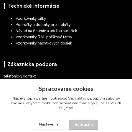
Technické informácie
Vzorkovníky látky
Podrúčky a doplnky pre stoličky
Návod na čistenie a údržbu stoličiek
Vzorkovníky RAL práškové farby
Vzorkovníky nábytkových dosiek
Zákaznícka podpora
telefonický kontakt
+421 948 935 411
Spracovanie cookies
v pracovných dňoch 08.30 - 16.00
Náš e-shop a partneri potrebujú Váš
súhlas
s použitím súborov
obchod@marketsk.sk
cookies, aby Vám mohli zobrazovať informácie týkajúce sa Vašich
záujmov.
Súhlasím
Nastavenia