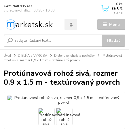
0
ks
+421 948 935 411
za
0 €
v pracovných dňoch 08.30 - 16.00
Menu
Hľadať
Úvod
DIELŇA a VÝROBA
Dielenské rohože a podložky
Protiúnavová
rohož sivá, rozmer 0,9 x 1,5 m - textúrovaný povrch
Protiúnavová rohož sivá, rozmer
0,9 x 1,5 m - textúrovaný povrch