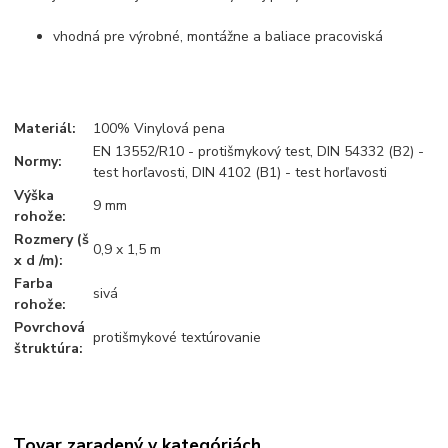
vhodná pre výrobné, montážne a baliace pracoviská
Materiál:
100% Vinylová pena
EN 13552/R10 - protišmykový test, DIN 54332 (B2) -
Normy:
test horľavosti, DIN 4102 (B1) - test horľavosti
Výška
9 mm
rohože:
Rozmery (š
0,9 x 1,5 m
x d /m):
Farba
sivá
rohože:
Povrchová
protišmykové textúrovanie
štruktúra:
Tovar zaradený v kategóriách