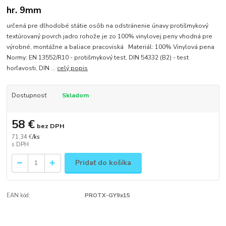
hr. 9mm
určená pre dlhodobé státie osôb na odstránenie únavy protišmykový
textúrovaný povrch jadro rohože je zo 100% vinylovej peny vhodná pre
výrobné, montážne a baliace pracoviská Materiál: 100% Vinylová pena
Normy: EN 13552/R10 - protišmykový test, DIN 54332 (B2) - test
horľavosti, DIN ...
celý popis
Dostupnosť
Skladom
58 €
bez DPH
71,34 €
/
ks
Pridať do košíka
EAN kód:
PROTX-GY9x15