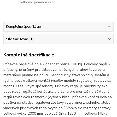
odborné poradenstvo
Kompletné špecifikácie
Súvisiaci tovar
1
Kompletné špecifikácie
Prídavné regálové pole - nosnosť police 100 kg Policový regál -
prídavný, je určený pre skladovanie rôznych druhov tovarov a
materiálov priamo na policu. Jednoduchý stavebnicový systém a
rýchla bezskrutková montáž (všetky moduly regálovej zostavy sa
montujú zásuvným spôsobom). Prídavný regál je navrhnutý ako
doplnková regálová konštrukcia určená pre montáž na základný
regál rovnakých rozmerov (výška x hĺba), prídavná konštrukcia sa
používa na stavbu regálovej zostavy vytvorenej z jedného, alebo
viacerých pridávných regálových polí. Vonkajšie rozmery zostavy:
celková výška 2000 mm, celková šírka 1230 mm, celková hĺbka