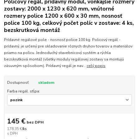
Policový regál, prídavný modul, vonkajšie rozmery
zostavy: 2000 x 1230 x 620 mm, vnútorné
rozmery police 1200 x 600 x 30 mm, nosnosť
police 100 kg, celkový počet políc v zostave: 4 ks,
bezskrutková montáž
Prídavné regálové pole - nosnosť police 100 kg Policový regál -
prídavný, je určený pre skladovanie rôznych druhov tovarov a materiálov
priamo na policu. Jednoduchý stavebnicový systém a rýchla
bezskrutková montáž (všetky moduly regálovej zostavy sa montujú
zásuvným spôsobom). Prídavný regál je nav...
celý popis
Dostupnosť
skladom
Farba regál. stĺpa:
145 €
bez DPH
178,35 €
/
ks