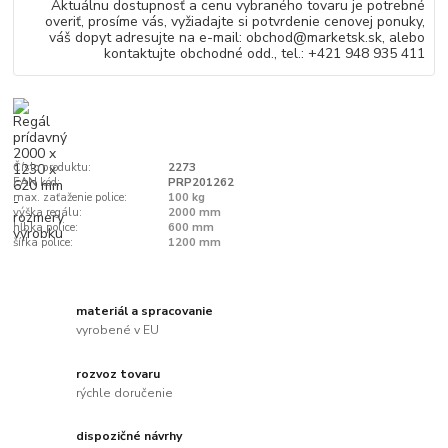
Aktuálnu dostupnosť a cenu vybraného tovaru je potrebné
overiť, prosíme vás, vyžiadajte si potvrdenie cenovej ponuky,
váš dopyt adresujte na e-mail: obchod@marketsk.sk, alebo
kontaktujte obchodné odd., tel.: +421 948 935 411
Číslo produktu:
2273
EAN kód:
PRP201262
max. zaťaženie police:
100 kg
výška regálu:
2000 mm
hĺbka police:
600 mm
šírka police:
1200 mm
materiál a spracovanie
vyrobené v EU
rozvoz tovaru
rýchle doručenie
dispozičné návrhy