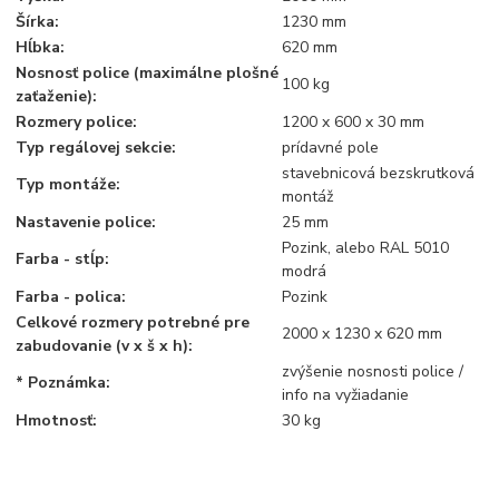
Šírka:
1230 mm
Hĺbka:
620 mm
Nosnosť police (maximálne plošné
100 kg
zaťaženie):
Rozmery police:
1200 x 600 x 30 mm
Typ regálovej sekcie:
prídavné pole
stavebnicová bezskrutková
Typ montáže:
montáž
Nastavenie police:
25 mm
Pozink, alebo RAL 5010
Farba - stĺp:
modrá
Farba - polica:
Pozink
Celkové rozmery potrebné pre
2000 x 1230 x 620 mm
zabudovanie (v x š x h):
zvýšenie nosnosti police /
* Poznámka:
info na vyžiadanie
Hmotnosť:
30 kg