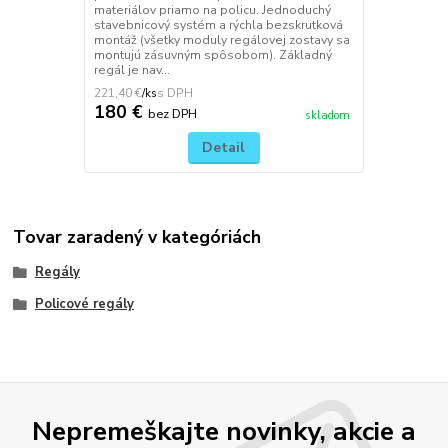
materiálov priamo na policu. Jednoduchý
stavebnicový systém a rýchla bezskrutková
montáž (všetky moduly regálovej zostavy sa
montujú zásuvným spôsobom). Základný
regál je nav...
221,40 €
/
ks
180 €
bez DPH
skladom
Detail
Tovar zaradený v kategóriách
Regály
Policové regály
Nepremeškajte novinky, akcie a