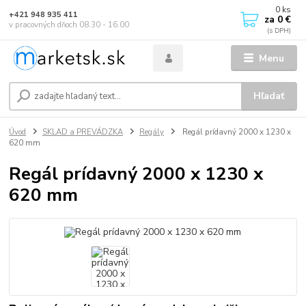
0
ks
+421 948 935 411
za
0 €
v pracovných dňoch 08.30 - 16.00
Menu
Hľadať
Úvod
SKLAD a PREVÁDZKA
Regály
Regál prídavný 2000 x 1230 x
620 mm
Regál prídavný 2000 x 1230 x
620 mm