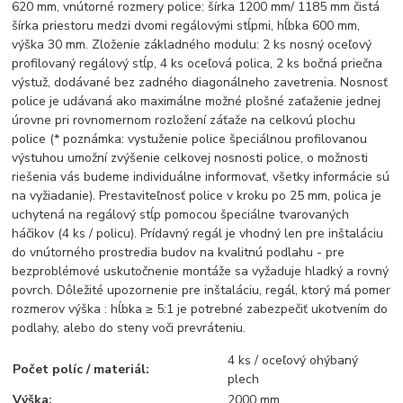
620 mm, vnútorné rozmery police: šírka 1200 mm/ 1185 mm čistá
šírka priestoru medzi dvomi regálovými stĺpmi, hĺbka 600 mm,
výška 30 mm. Zloženie základného modulu: 2 ks nosný oceľový
profilovaný regálový stĺp, 4 ks oceľová polica, 2 ks bočná priečna
výstuž, dodávané bez zadného diagonálneho zavetrenia. Nosnosť
police je udávaná ako maximálne možné plošné zaťaženie jednej
úrovne pri rovnomernom rozložení záťaže na celkovú plochu
police (* poznámka: vystuženie police špeciálnou profilovanou
výstuhou umožní zvýšenie celkovej nosnosti police, o možnosti
riešenia vás budeme individuálne informovať, všetky informácie sú
na vyžiadanie). Prestaviteľnosť police v kroku po 25 mm, polica je
uchytená na regálový stĺp pomocou špeciálne tvarovaných
háčikov (4 ks / policu). Prídavný regál je vhodný len pre inštaláciu
do vnútorného prostredia budov na kvalitnú podlahu - pre
bezproblémové uskutočnenie montáže sa vyžaduje hladký a rovný
povrch. Dôležité upozornenie pre inštaláciu, regál, ktorý má pomer
rozmerov výška : hĺbka ≥ 5:1 je potrebné zabezpečiť ukotvením do
podlahy, alebo do steny voči prevráteniu.
4 ks / oceľový ohýbaný
Počet políc / materiál:
plech
Výška:
2000 mm