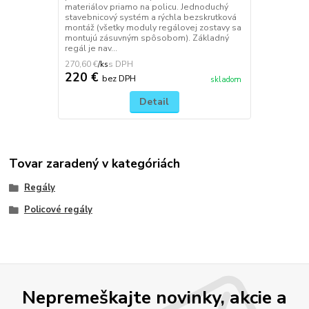
materiálov priamo na policu. Jednoduchý
stavebnicový systém a rýchla bezskrutková
montáž (všetky moduly regálovej zostavy sa
montujú zásuvným spôsobom). Základný
regál je nav...
270,60 €
/
ks
220 €
bez DPH
skladom
Detail
Tovar zaradený v kategóriách
Regály
Policové regály
Nepremeškajte novinky, akcie a