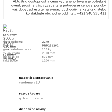
Aktuálnu dostupnosť a cenu vybraného tovaru je potrebné
overiť, prosíme vás, vyžiadajte si potvrdenie cenovej ponuky,
váš dopyt adresujte na e-mail: obchod@marketsk.sk, alebo
kontaktujte obchodné odd., tel.: +421 948 935 411
Číslo produktu:
2279
EAN kód:
PRP251262
max. zaťaženie police:
100 kg
výška regálu:
2500 mm
hĺbka police:
600 mm
šírka police:
1200 mm
materiál a spracovanie
vyrobené v EU
rozvoz tovaru
rýchle doručenie
dispozičné návrhy