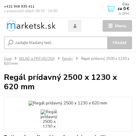
0
ks
+421 948 935 411
za
0 €
v pracovných dňoch 08.30 - 16.00
Menu
Hľadať
Úvod
SKLAD a PREVÁDZKA
Regály
Regál prídavný 2500 x 1230 x
620 mm
Regál prídavný 2500 x 1230 x
620 mm