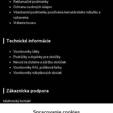
Reklamačné podmienky
Ochrana osobných údajov
Všeobecné podmienky používania kancelárskeho nábytku a
vybavenia
Vrátenie tovaru
Technické informácie
Vzorkovníky látky
Podrúčky a doplnky pre stoličky
Návod na čistenie a údržbu stoličiek
Vzorkovníky RAL práškové farby
Vzorkovníky nábytkových dosiek
Zákaznícka podpora
telefonický kontakt
+421 948 935 411
Spracovanie cookies
v pracovných dňoch 08.30 - 16.00