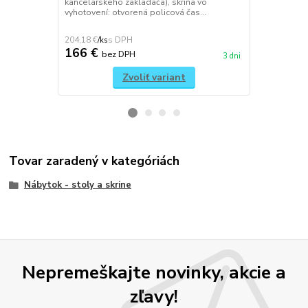
kancelárskeho zakladača), skriňa vo
piatich odk
vyhotovení: otvorená policová čas...
(odkladací m
medzi dvoma 
204,18 €
249,69 €
/
ks
/
ks
166 €
203 €
bez DPH
be
3 dni
Zvoliť variant
Tovar zaradený v kategóriách
Nábytok - stoly a skrine
Nepremeškajte novinky, akcie a
zľavy!