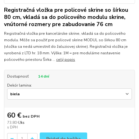
Registračná vložka pre policové skrine so šírkou
80 cm, vkladá sa do policového modulu skrine,
vnútorné rozmery pre zabudovanie 76 cm
Registračná vložka pre kancelárske skrine, vkladá sa do policového
modulu. Môže sa použiť pre policové skrine MODUL so šírkou 80 cm
(vložka sa nedá umiestniť do žaluziovej skrine). Registračná vložka je
vyrobená z LTD hr. 18 mm. Výška: 1M = pre modulárne nastavenie
policového priestoru Širka ...
celý popis
Dostupnosť
14 dní
Dekór lamina:
60 €
bez DPH
73,80 €
/
ks
Pridať do košíka