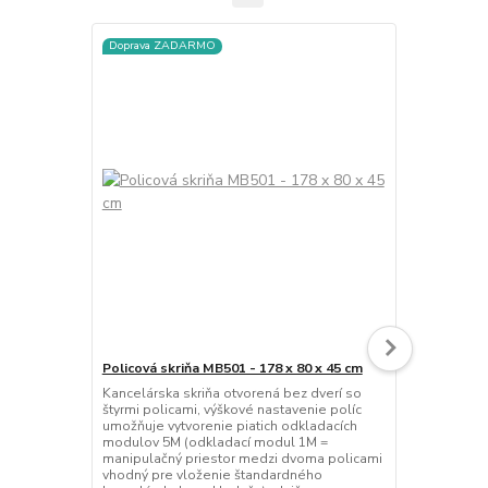
Doprava ZADARMO
Doprava ZA
Policová skriňa MB501 - 178 x 80 x 45 cm
Kombinovaná
cm
Kancelárska skriňa otvorená bez dverí so
štyrmi policami, výškové nastavenie políc
Kancelárska 
umožňuje vytvorenie piatich odkladacích
otvorená čas
modulov 5M (odkladací modul 1M =
policami, s
manipulačný priestor medzi dvoma policami
časť s jedno
vhodný pre vloženie štandardného
nastavenie p