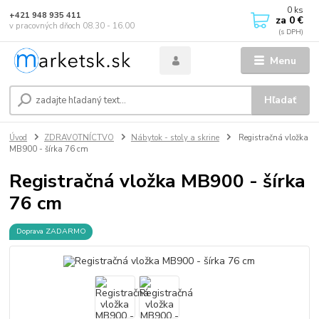
0
ks
+421 948 935 411
za
0 €
v pracovných dňoch 08.30 - 16.00
Menu
Hľadať
Úvod
ZDRAVOTNÍCTVO
Nábytok - stoly a skrine
Registračná vložka
MB900 - šírka 76 cm
Registračná vložka MB900 - šírka
76 cm
Doprava ZADARMO