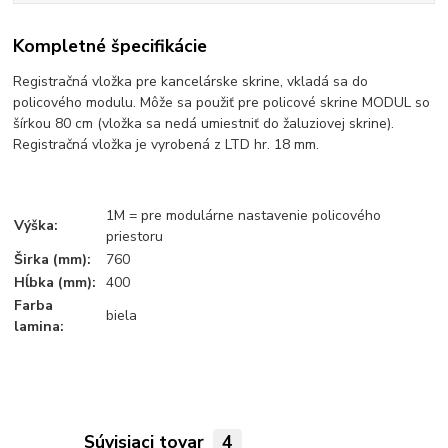
Kompletné špecifikácie
Registračná vložka pre kancelárske skrine, vkladá sa do
policového modulu. Môže sa použiť pre policové skrine MODUL so
šírkou 80 cm (vložka sa nedá umiestniť do žaluziovej skrine).
Registračná vložka je vyrobená z LTD hr. 18 mm.
1M = pre modulárne nastavenie policového
Výška:
priestoru
Širka (mm):
760
Hĺbka (mm):
400
Farba
biela
lamina:
Súvisiaci tovar
4