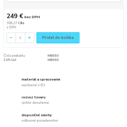
249 €
bez DPH
306,27 €
/
ks
Pridať do košíka
Číslo produktu:
MB593
EAN kód:
MB593
materiál a spracovanie
vyrobené v EU
rozvoz tovaru
rýchle doručenie
dispozičné návrhy
odborné poradenstvo