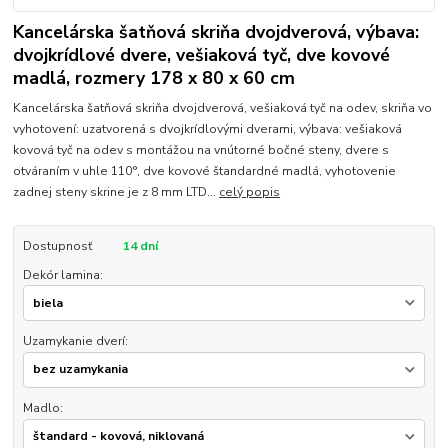
Kancelárska šatňová skriňa dvojdverová, výbava:
dvojkrídlové dvere, vešiaková tyč, dve kovové
madlá, rozmery 178 x 80 x 60 cm
Kancelárska šatňová skriňa dvojdverová, vešiaková tyč na odev, skriňa vo
vyhotovení: uzatvorená s dvojkrídlovými dverami, výbava: vešiaková
kovová tyč na odev s montážou na vnútorné bočné steny, dvere s
otváraním v uhle 110°, dve kovové štandardné madlá, vyhotovenie
zadnej steny skrine je z 8 mm LTD...
celý popis
Dostupnosť
14 dní
Dekór lamina:
Uzamykanie dverí:
Madlo: