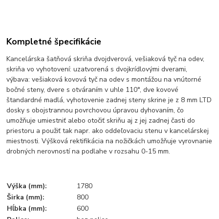
Kompletné špecifikácie
Kancelárska šatňová skriňa dvojdverová, vešiaková tyč na odev,
skriňa vo vyhotovení: uzatvorená s dvojkrídlovými dverami,
výbava: vešiaková kovová tyč na odev s montážou na vnútorné
bočné steny, dvere s otváraním v uhle 110°, dve kovové
štandardné madlá, vyhotovenie zadnej steny skrine je z 8 mm LTD
dosky s obojstrannou povrchovou úpravou dyhovaním, čo
umožňuje umiestniť alebo otočiť skriňu aj z jej zadnej časti do
priestoru a použiť tak napr. ako oddeľovaciu stenu v kancelárskej
miestnosti. Výšková rektifikácia na nožičkách umožňuje vyrovnanie
drobných nerovností na podlahe v rozsahu 0-15 mm.
Výška (mm):
1780
Širka (mm):
800
Hĺbka (mm):
600