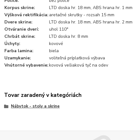
Police:
bez police
Korpus skrine:
LTD doska hr. 18 mm, ABS hrana hr. 1 mm
Výšková rektifikácia:
aretačné skrutky - rozsah 15 mm
Dvere skrine:
LTD doska hr. 18 mm, ABS hrana hr. 2 mm
Otváranie dverí:
uhol 110°
Chrbát skrine:
LTD doska hr. 8 mm
Úchyty:
kovové
Farba lamina:
biela
Uzamykanie:
voliteľná príplatková výbava
Vnútorné vybavenie:
kovová vešiaková tyč na odev
Tovar zaradený v kategóriách
Nábytok - stoly a skrine