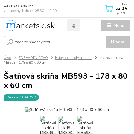
0
ks
+421 948 935 411
za
0 €
v pracovných dňoch 08.30 - 16.00
Menu
Hľadať
Úvod
ZDRAVOTNÍCTVO
Nábytok - stoly a skrine
Šatňová skriňa
MB593 - 178 x 80 x 60 cm
Šatňová skriňa MB593 - 178 x 80
x 60 cm
Doprava ZADARMO