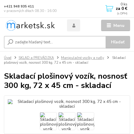
0
ks
+421 948 935 411
za
0 €
v pracovných dňoch 08.30 - 16.00
Menu
Hľadať
Úvod
SKLAD a PREVÁDZKA
Manipulačné vozíky a rudly
Skladací
plošinový vozík, nosnosť 300 kg, 72 x 45 cm - skladací
Skladací plošinový vozík, nosnosť
300 kg, 72 x 45 cm - skladací