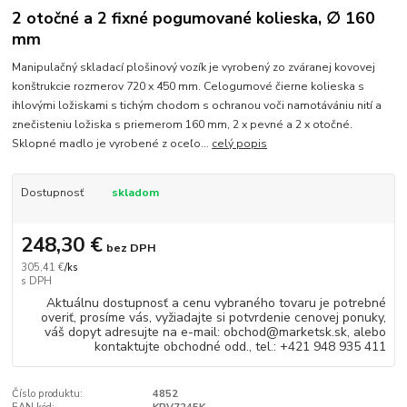
2 otočné a 2 fixné pogumované kolieska, ∅ 160
mm
Manipulačný skladací plošinový vozík je vyrobený zo zváranej kovovej
konštrukcie rozmerov 720 x 450 mm. Celogumové čierne kolieska s
ihlovými ložiskami s tichým chodom s ochranou voči namotávániu nití a
znečisteniu ložiska s priemerom 160 mm, 2 x pevné a 2 x otočné.
Sklopné madlo je vyrobené z oceľo...
celý popis
Dostupnosť
skladom
248,30 €
bez DPH
305,41 €
/
ks
Aktuálnu dostupnosť a cenu vybraného tovaru je potrebné
overiť, prosíme vás, vyžiadajte si potvrdenie cenovej ponuky,
váš dopyt adresujte na e-mail: obchod@marketsk.sk, alebo
kontaktujte obchodné odd., tel.: +421 948 935 411
Číslo produktu:
4852