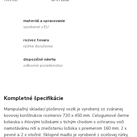
EAN kód:
KPV7245K
materiál a spracovanie
vyrobené v EU
rozvoz tovaru
rýchle doručenie
dispozičné návrhy
odborné poradenstvo
Kompletné špecifikácie
Manipulačný skladací plošinový vozík je vyrobený zo zváranej
kovovej konštrukcie rozmerov 720 x 450 mm. Celogumové čierne
kolieska s ihlovými ložiskami s tichým chodom s ochranou voči
namotávániu nití a znečisteniu ložiska s priemerom 160 mm, 2 x
pevné a 2 x otočné. Sklopné madlo je vyrobené z oceľovej rúrky,