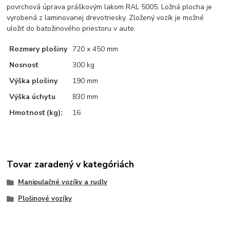
povrchová úprava práškovým lakom RAL 5005. Ložná plocha je
vyrobená z laminovanej drevotriesky. Zložený vozík je možné
uložiť do batožinového priestoru v aute.
Rozmery plošiny
720 x 450 mm
Nosnosť
300 kg
Výška plošiny
190 mm
Výška úchytu
830 mm
Hmotnosť (kg):
16
Tovar zaradený v kategóriách
Manipulačné vozíky a rudly
Plošinové vozíky