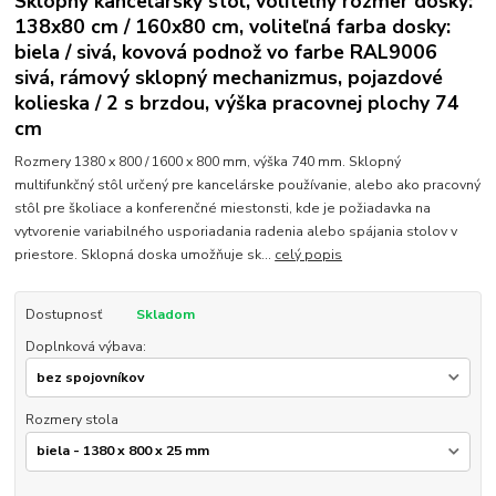
Sklopný kancelársky stôl, voliteľný rozmer dosky:
138x80 cm / 160x80 cm, voliteľná farba dosky:
biela / sivá, kovová podnož vo farbe RAL9006
sivá, rámový sklopný mechanizmus, pojazdové
kolieska / 2 s brzdou, výška pracovnej plochy 74
cm
Rozmery 1380 x 800 / 1600 x 800 mm, výška 740 mm. Sklopný
multifunkčný stôl určený pre kancelárske používanie, alebo ako pracovný
stôl pre školiace a konferenčné miestonsti, kde je požiadavka na
vytvorenie variabilného usporiadania radenia alebo spájania stolov v
priestore. Sklopná doska umožňuje sk...
celý popis
Dostupnosť
Skladom
Doplnková výbava:
Rozmery stola