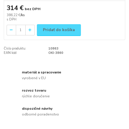
314 €
bez DPH
386,22 €
/
ks
Pridať do košíka
Číslo produktu:
10863
EAN kód:
OKI-3860
materiál a spracovanie
vyrobené v EU
rozvoz tovaru
rýchle doručenie
dispozičné návrhy
odborné poradenstvo