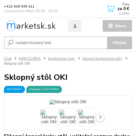
0
ks
+421 948 935 411
za
0 €
v pracovných dňoch 08.30 - 16.00
Menu
Hľadať
Úvod
KANCELÁRIA
Konferenčné stoly
Sklopné konferenčné stoly
Sklopný stôl OKI
Sklopný stôl OKI
NOVINKA
Doprava ZADARMO