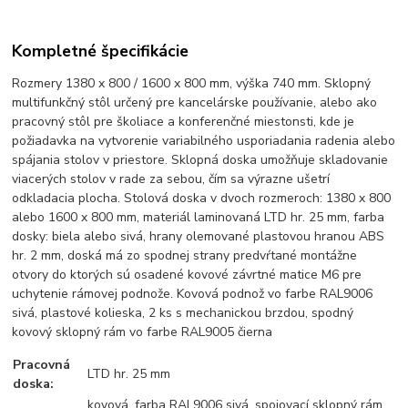
Kompletné špecifikácie
Rozmery 1380 x 800 / 1600 x 800 mm, výška 740 mm. Sklopný
multifunkčný stôl určený pre kancelárske používanie, alebo ako
pracovný stôl pre školiace a konferenčné miestonsti, kde je
požiadavka na vytvorenie variabilného usporiadania radenia alebo
spájania stolov v priestore. Sklopná doska umožňuje skladovanie
viacerých stolov v rade za sebou, čím sa výrazne ušetrí
odkladacia plocha. Stolová doska v dvoch rozmeroch: 1380 x 800
alebo 1600 x 800 mm, materiál laminovaná LTD hr. 25 mm, farba
dosky: biela alebo sivá, hrany olemované plastovou hranou ABS
hr. 2 mm, doská má zo spodnej strany predvŕtané montážne
otvory do ktorých sú osadené kovové závrtné matice M6 pre
uchytenie rámovej podnože. Kovová podnož vo farbe RAL9006
sivá, plastové kolieska, 2 ks s mechanickou brzdou, spodný
kovový sklopný rám vo farbe RAL9005 čierna
Pracovná
LTD hr. 25 mm
doska:
kovová, farba RAL9006 sivá, spojovací sklopný rám