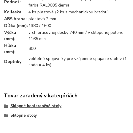
Podnož:
farba RAL9005 čierna
Kolieska:
4 ks plastové (2 ks s mechanickou brzdou)
ABS hrana:
plastová 2 mm
Dĺžka (mm):
1380 / 1600
Výška
vrch pracovnej dosky 740 mm / v sklopenej polohe
(mm):
1165 mm
Hĺbka
800
(mm):
voliteľné spojovníky pre vzájomné spájanie stolov (1
Doplnky:
sada = 4 ks)
Tovar zaradený v kategóriách
Sklopné konferenčné stoly
Sklopné stoly