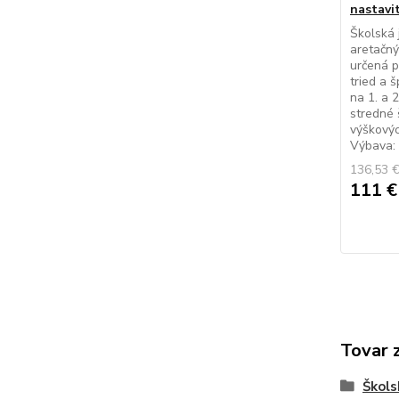
nastavi
Školská 
aretačný
určená p
tried a 
na 1. a 
stredné 
výškovýc
Výbava: 
136,53 
111 
Tovar 
Škols