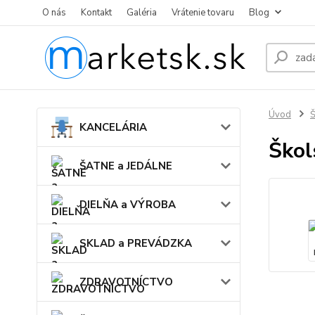
O nás
Kontakt
Galéria
Vrátenie tovaru
Blog
Úvod
KANCELÁRIA
Škol
ŠATNE a JEDÁLNE
DIELŇA a VÝROBA
SKLAD a PREVÁDZKA
ZDRAVOTNÍCTVO