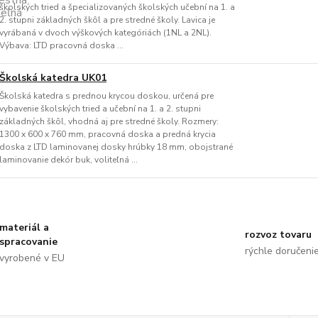
školských tried a špecializovaných školských učební na 1. a
2. stupni základných škôl a pre stredné školy. Lavica je
vyrábaná v dvoch výškových kategóriách (1NL a 2NL).
Výbava: LTD pracovná doska ...
Školská katedra UK01
Školská katedra s prednou krycou doskou, určená pre
vybavenie školských tried a učební na 1. a 2. stupni
základných škôl, vhodná aj pre stredné školy. Rozmery:
1300 x 600 x 760 mm, pracovná doska a predná krycia
doska z LTD laminovanej dosky hrúbky 18 mm, obojstrané
laminovanie dekór buk, voliteľná ...
materiál a
rozvoz tovaru
spracovanie
rýchle doručeni
vyrobené v EU