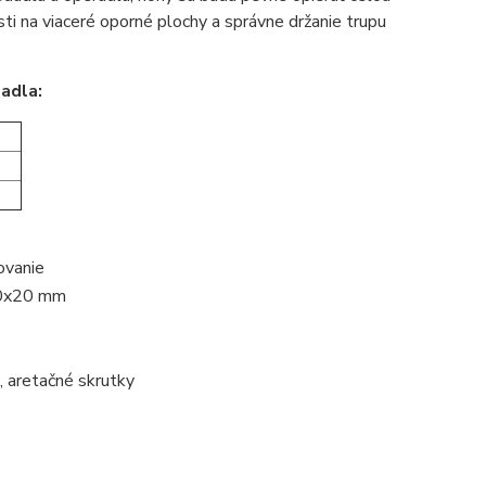
i na viaceré oporné plochy a správne držanie trupu
adla:
ovanie
 40x20 mm
, aretačné skrutky