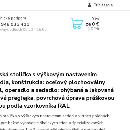
Prihlásenie
onická podpora
0
ks
za
0 €
 948 935 411
ovných dňoch 08.30 - 16.00
ská stolička s výškovým nastavením
dla, konštrukcia: oceľový plochooválny
il, operadlo a sedadlo: ohýbaná a lakovaná
vá preglejka, povrchová úprava práškovou
ou podľa vzorkovníka RAL
á stolička s výškovým nastavením sedadla v troch polohách,
 pre bežné vybavenie školských tried a špecializovaných
ých učební na 1. a 2. stupni základných škôl a pre stredné