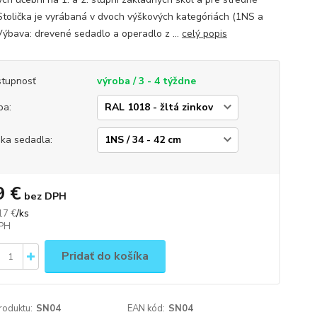
 Stolička je vyrábaná v dvoch výškových kategóriách (1NS a
Výbava: drevené sedadlo a operadlo z ...
celý popis
tupnosť
výroba / 3 - 4 týždne
ba:
ka sedadla:
9 €
bez DPH
/
ks
17 €
Pridať do košíka
roduktu:
SN04
EAN kód:
SN04