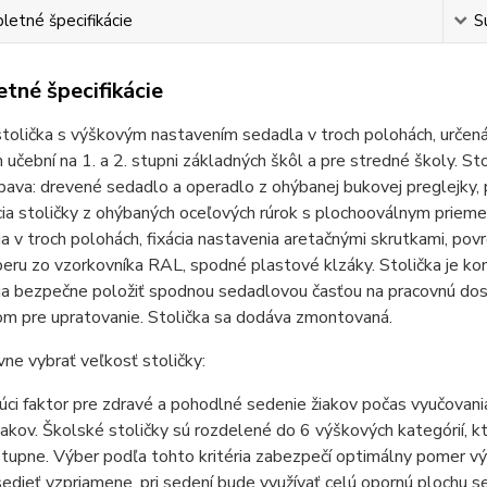
etné špecifikácie
S
tné špecifikácie
tolička s výškovým nastavením sedadla v troch polohách, určená
 učební na 1. a 2. stupni základných škôl a pre stredné školy. S
bava: drevené sedadlo a operadlo z ohýbanej bukovej preglejky
cia stoličky z ohýbaných oceľových rúrok s plochooválnym pr
a v troch polohách, fixácia nastavenia aretačnými skrutkami, po
eru zo vzorkovníka RAL, spodné plastové klzáky. Stolička je ko
a bezpečne položiť spodnou sedadlovou časťou na pracovnú dosk
om pre upratovanie. Stolička sa dodáva zmontovaná.
ne vybrať veľkosť stoličky:
ci faktor pre zdravé a pohodlné sedenie žiakov počas vyučovani
iakov. Školské stoličky sú rozdelené do 6 výškových kategórií, k
tupne. Výber podľa tohto kritéria zabezpečí optimálny pomer vý
sedieť vzpriamene, pri sedení bude využívať celú opornú plochu 