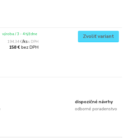
výroba / 3 - 4 týždne
Zvoliť variant
/
ks
194,34 €
bez DPH
158 €
dispozičné návrhy
e
odborné poradenstvo