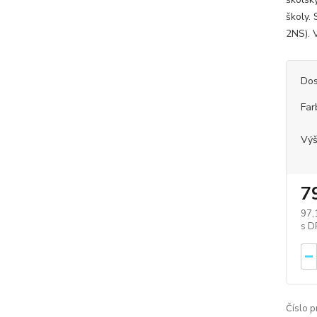
školy.
2NS). 
Dos
Far
Výš
7
97,
Číslo p