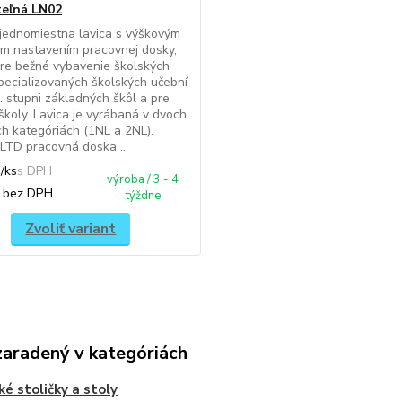
teľná LN02
jednomiestna lavica s výškovým
m nastavením pracovnej dosky,
re bežné vybavenie školských
špecializovaných školských učební
2. stupni základných škôl a pre
školy. Lavica je vyrábaná v dvoch
h kategóriách (1NL a 2NL).
LTD pracovná doska ...
€
/
ks
výroba / 3 - 4
€
bez DPH
týždne
Zvoliť variant
zaradený v kategóriách
ké stoličky a stoly