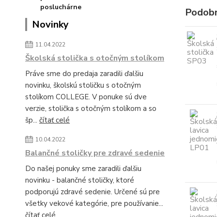
Podobn
Novinky
11.04.2022
Školská stolička s otočným stolíkom
Práve sme do predaja zaradili ďalšiu
novinku, školskú stoličku s otočným
stolíkom COLLEGE. V ponuke sú dve
verzie, stolička s otočným stolíkom a so
šp...
čítať celé
10.04.2022
Balančné stoličky pre zdravé sedenie
Do našej ponuky sme zaradili ďalšiu
novinku - balančné stoličky, ktoré
podporujú zdravé sedenie. Určené sú pre
všetky vekové kategórie, pre používanie...
čítať celé