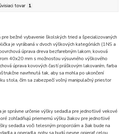
úvisiaci tovar
1
 pre bežné vybavenie školských tried a špecializovaných
tolička je vyrábaná v dvoch výškových kategóriách (1NS a
, povrchová úprava dreva bezfarebným lakom, kovová
iemerom 40x20 mm s možnosťou výsuvného výškového
vrchová úprava kovových častí práškovým lakovaním, farba
nštrukčne navrhnutá tak, aby sa mohla po ukončení
u stola, čím sa zabezpečí voľný manipulačný priestor
a je správne určenie výšky sedadla pre jednotlivé vekové
toré zohľadňujú priemernú výšku žiakov pre jednotlivé
šky sedadla voči telesným proporciám a žiak bude na
sedadla a operadla, nohy sa budú pevne opierať celou