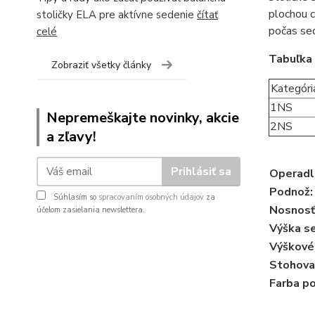
plochou c
stoličky ELA pre aktívne sedenie
čítať
počas sed
celé
Tabuľka 
Zobraziť všetky články
Kategóri
1NS
Nepremeškajte novinky, akcie
2NS
a zľavy!
Prihlásiť sa
Operadl
Podnož:
Súhlasím so
spracovaním osobných údajov
za
Nosnosť
účelom zasielania newslettera.
Výška se
Výškové
Stohova
Farba p