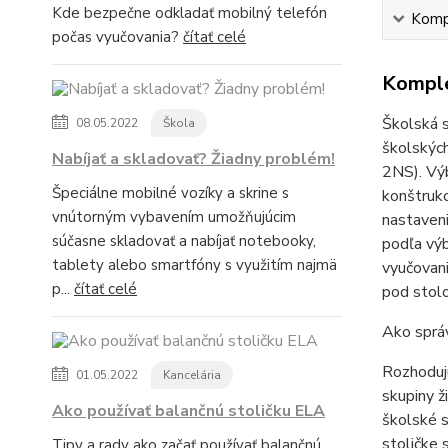
Kde bezpečne odkladať mobilný telefón
Kompl
počas vyučovania?
čítať celé
Komple
Školská s
08.05.2022
Škola
školských
Nabíjať a skladovať? Žiadny problém!
2NS). Vý
Špeciálne mobilné vozíky a skrine s
konštruk
vnútorným vybavením umožňujúcim
nastaveni
súčasne skladovať a nabíjať notebooky,
podľa výb
tablety alebo smartfóny s využitím najmä
vyučovani
p...
čítať celé
pod stol
Ako správ
Rozhodujú
01.05.2022
Kancelária
skupiny ž
Ako používať balančnú stoličku ELA
školské s
stoličke 
Tipy a rady ako začať používať balančnú