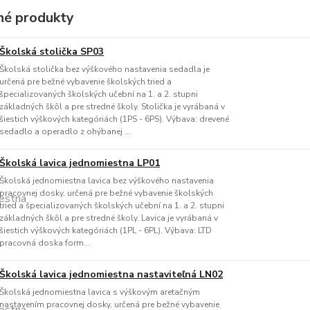
é produkty
Školská stolička SP03
Školská stolička bez výškového nastavenia sedadla je
určená pre bežné vybavenie školských tried a
špecializovaných školských učební na 1. a 2. stupni
základných škôl a pre stredné školy. Stolička je vyrábaná v
šiestich výškových kategóriách (1PS - 6PS). Výbava: drevené
sedadlo a operadlo z ohýbanej ...
Školská lavica jednomiestna LP01
Školská jednomiestna lavica bez výškového nastavenia
pracovnej dosky, určená pre bežné vybavenie školských
tried a špecializovaných školských učební na 1. a 2. stupni
základných škôl a pre stredné školy. Lavica je vyrábaná v
šiestich výškových kategóriách (1PL - 6PL). Výbava: LTD
pracovná doska form...
Školská lavica jednomiestna nastaviteľná LN02
Školská jednomiestna lavica s výškovým aretačným
nastavením pracovnej dosky, určená pre bežné vybavenie