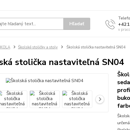
Telef
Hľadať
+421
v prac
ŠKOLA
Školské stoličky a stoly
Školská stolička nastaviteľná SN04
ská stolička nastaviteľná SN04
Škol
seda
prof
buko
farb
Školsk
určená
školsk