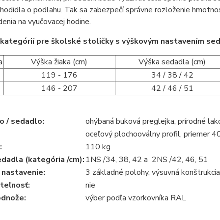
hodidla o podlahu. Tak sa zabezpečí správne rozloženie hmotnost
enia na vyučovacej hodine.
kategórií pre školské stoličky s výškovým nastavením sed
a
Výška žiaka (cm)
Výška sedadla (cm)
119 - 176
34 / 38 / 42
146 - 207
42 / 46 / 51
o / sedadlo:
ohýbaná buková preglejka, prírodné lak
oceľový plochooválny profil, priemer
:
110 kg
dadla (kategória /cm):
1NS /34, 38, 42 a 2NS /42, 46, 51
 nastavenie:
3 základné polohy, výsuvná konštrukcia
teľnosť:
nie
odnože:
výber podľa vzorkovníka RAL