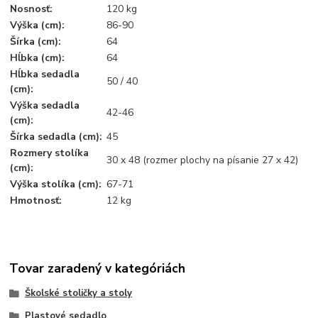
Nosnosť:
120 kg
Výška (cm):
86-90
Šírka (cm):
64
Hĺbka (cm):
64
Hĺbka sedadla
50 / 40
(cm):
Výška sedadla
42-46
(cm):
Šírka sedadla (cm):
45
Rozmery stolíka
30 x 48 (rozmer plochy na písanie 27 x 42)
(cm):
Výška stolíka (cm):
67-71
Hmotnosť:
12 kg
Tovar zaradený v kategóriách
Školské stoličky a stoly
Plastové sedadlo