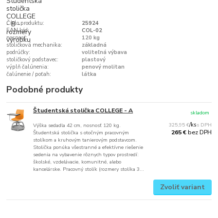
Číslo produktu:
25924
EAN kód:
COL-02
nosnosť:
120 kg
stoličková mechanika:
základná
podrúčky:
voliteľná výbava
stoličkový podstavec:
plastový
výplň čalúnenia:
penový molitan
čalúnenie / poťah:
látka
Podobné produkty
Študentská stolička COLLEGE - A
skladom
325,95 €
/
ks
Výška sedadla 42 cm, nosnosť 120 kg.
bez DPH
265 €
Študentská stolička s otočným pracovným
stolíkom a kruhovým tanierovým podstavcom.
Stolička ponúka všestranné a efektívne riešenie
sedenia na vybavenie rôznych typov prostredí:
školské, vzdelávacie, komunitné, alebo
kancelárske. Pracovný stolík (rozmery stolíka 3...
Zvoliť variant