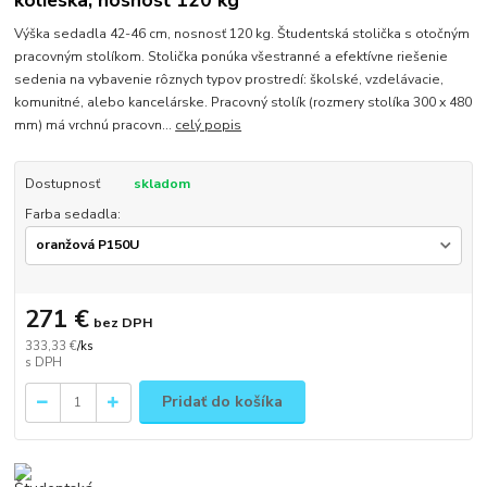
kolieska, nosnosť 120 kg
Výška sedadla 42-46 cm, nosnosť 120 kg. Študentská stolička s otočným
pracovným stolíkom. Stolička ponúka všestranné a efektívne riešenie
sedenia na vybavenie rôznych typov prostredí: školské, vzdelávacie,
komunitné, alebo kancelárske. Pracovný stolík (rozmery stolíka 300 x 480
mm) má vrchnú pracovn...
celý popis
Dostupnosť
skladom
Farba sedadla:
271 €
bez DPH
333,33 €
/
ks
Pridať do košíka