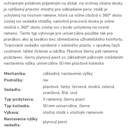
ochranným poťahom príjemným na dotyk, na vrchnej strane dosky
je vyhĺbený priestor vhodný pre odkladanie pera, stolík je
uchytený na nosnom ramene, ktoré sa voľne otočná o 360° okolo
zvislej osi sedadla stoličky, samotná pracovná doska je voľne
otočná o 360° okolo zvislej osi v bode uchytenia na nosné
rameno. Tento typ vyhovuje pre univerzálne použitie tak pre
pravákov, ako aj ľavákov bez obmedzenia užívateľského komfortu.
Tvarované sedadlo vyrobené z odolného plastu, v spodnej časti
zosilnené, ľahké čistenie a údržba. Plastový čierny päť ramenný
podstavec, čierny plynový piest so základným pákovým ovládaním
nastavenia výšky, univerzálne 50 mm plastové kolieska.
Mechanika:
základná, nastavenie výšky
Podrúčky:
nie
plastové, farby: červená, modrá, zelená,
Sedadlo:
oranžová, žltá, sivá
Typ podstavca:
5 ramenný, čierny plast
Typ kolieska:
50 mm univerzálne, čierne
Výbava:
otočný stolík s otočným ramenom
Nastavenie výšky
plynový piest
sedadla: