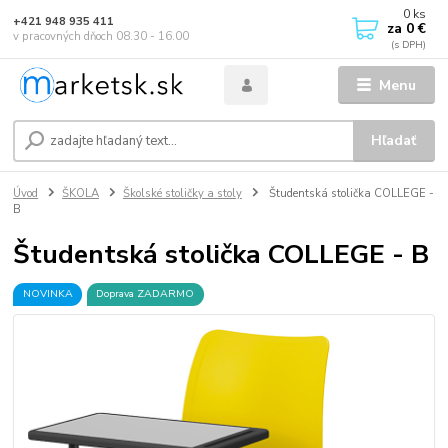
0
ks
+421 948 935 411
za
0 €
v pracovných dňoch 08.30 - 16.00
Menu
Hľadať
Úvod
ŠKOLA
Školské stoličky a stoly
Študentská stolička COLLEGE -
B
Študentská stolička COLLEGE - B
NOVINKA
Doprava ZADARMO