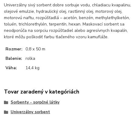
Univerzálny sivý sorbent dobre sorbuje vodu, chladiacu kvapalinu,
olejové emulzie, hydraulický olej, rastlinný olej, motorový olej,
motorovú naftu, rozpúšťadlá – acetón, benzén, methylethylketón,
toluén, trichlorethylén, terpentín, hexan. Maskovací sorbent sa
neodporúča na sorpciu rozpúšťadiel alebo agresívnych kvapalín,
ktoré môžu poškodiť farbu tlačeného vzoru kamufláže.
Rozmer:
0,8 x 50 m
Balenie:
rolka
Váha:
14,4 kg
Tovar zaradený v kategóriách
Sorbenty - sorpčné látky
Univerzálny sorbent