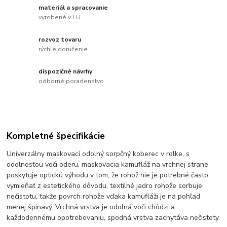
materiál a spracovanie
vyrobené v EU
rozvoz tovaru
rýchle doručenie
dispozičné návrhy
odborné poradenstvo
Kompletné špecifikácie
Univerzálny maskovací odolný sorpčný koberec v rolke, s
odolnosťou voči oderu, maskovacia kamufláž na vrchnej strane
poskytuje optickú výhodu v tom, že rohož nie je potrebné často
vymieňať z estetického dôvodu, textilné jadro rohože sorbuje
nečistotu, takže povrch rohože vďaka kamufláži je na pohľad
menej špinavý. Vrchná vrstva je odolná voči chôdzi a
každodennému opotrebovaniu, spodná vrstva zachytáva nečistoty.