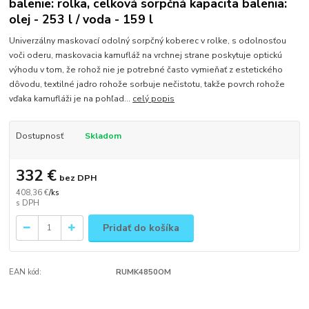
balenie: rolka, celková sorpčná kapacita balenia:
olej - 253 l / voda - 159 l
Univerzálny maskovací odolný sorpčný koberec v rolke, s odolnosťou
voči oderu, maskovacia kamufláž na vrchnej strane poskytuje optickú
výhodu v tom, že rohož nie je potrebné často vymieňať z estetického
dôvodu, textilné jadro rohože sorbuje nečistotu, takže povrch rohože
vďaka kamufláži je na pohľad...
celý popis
Dostupnosť
Skladom
332 €
bez DPH
408,36 €
/
ks
Pridať do košíka
EAN kód:
RUMK4850OM