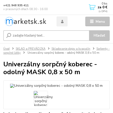
0
ks
+421 948 935 411
za
0 €
v pracovných dňoch 08.30 - 16.00
Menu
Hľadať
Úvod
SKLAD a PREVÁDZKA
Skladovanie olejov a kvapalín
Sorbenty -
sorpčné látky
Univerzálny sorpčný koberec - odolný MASK 0,8 x 50 m
Univerzálny sorpčný koberec -
odolný MASK 0,8 x 50 m