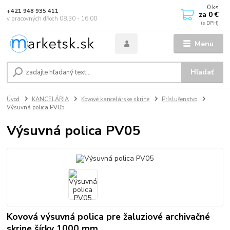
0
ks
+421 948 935 411
za
0 €
v pracovných dňoch 08.30 - 16.00
Menu
Hľadať
Úvod
KANCELÁRIA
Kovové kancelárske skrine
Príslušenstvo
Výsuvná polica PV05
Výsuvná polica PV05
Kovová výsuvná polica pre žaluziové archivačné
skrine šírky 1000 mm