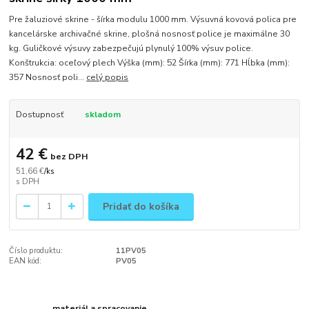
Pre žaluziové skrine - šírka modulu 1000 mm. Výsuvná kovová polica pre
kancelárske archivačné skrine, plošná nosnosť police je maximálne 30
kg. Guličkové výsuvy zabezpečujú plynulý 100% výsuv police.
Konštrukcia: oceľový plech Výška (mm): 52 Šírka (mm): 771 Hĺbka (mm):
357 Nosnosť poli...
celý popis
Dostupnosť
skladom
42 €
bez DPH
51,66 €
/
ks
Pridať do košíka
Číslo produktu:
11PV05
EAN kód:
PV05
materiál a spracovanie