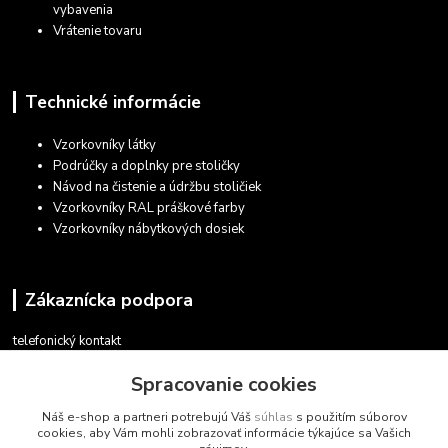
vybavenia
Vrátenie tovaru
Technické informácie
Vzorkovníky látky
Podrúčky a doplnky pre stoličky
Návod na čistenie a údržbu stoličiek
Vzorkovníky RAL práškové farby
Vzorkovníky nábytkových dosiek
Zákaznícka podpora
telefonický kontakt
+421 948 935 411
Spracovanie cookies
v pracovných dňoch 08.30 - 16.00
Náš e-shop a partneri potrebujú Váš
súhlas
s použitím súborov
obchod@marketsk.sk
cookies, aby Vám mohli zobrazovať informácie týkajúce sa Vašich