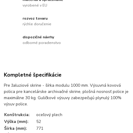
vyrobené v EU
rozvoz tovaru
rýchle doručenie
dispozičné návrhy
odborné poradenstvo
Kompletné špecifikácie
Pre žaluziové skrine
- šírka modulu 1000 mm. Výsuvná kovová
polica pre kancelárske archivačné skrine, plošná nosnosť police je
maximálne 30 kg. Guličkové výsuvy zabezpečujú plynulý 100%
výsuv police.
Konštrukcia:
oceľový plech
Výška (mm):
52
Šírka (mm):
771