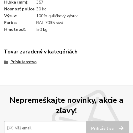
Hĺbka (mm):
357
Nosnosť police:
30 kg
Výsuv:
100% guličkový výsuv
Farba:
RAL 7035 sivá
Hmotnosť:
5,0 kg
Tovar zaradený v kategóriách
Príslušenstvo
Nepremeškajte novinky, akcie a
zľavy!
Prihlásiť sa