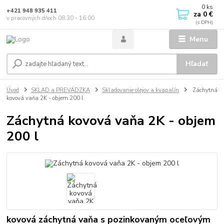
0
ks
+421 948 935 411
za
0 €
v pracovných dňoch 08.30 - 16.00
Menu
Hľadať
Úvod
SKLAD a PREVÁDZKA
Skladovanie olejov a kvapalín
Záchytná
kovová vaňa 2K - objem 200 l
Záchytná kovová vaňa 2K - objem
200 l
kovová záchytná vaňa s pozinkovaným oceľovým