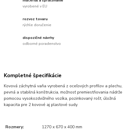
materiál a spracovanie
vyrobené v EU
rozvoz tovaru
rýchle doručenie
dispozičné návrhy
odborné poradenstvo
Kompletné špecifikácie
Kovová záchytná vaňa vyrobená z oceľových profilov a plechu,
pevná a stabilná konštrukcia,
možnosť premiestňovania nádrže
pomocou vysokozdvižného vozíka,
pozinkovaný rošt,
úložná
kapacita pre 2 kovové aj plastové sudy.
Rozmery:
1270 x 670 x 400 mm