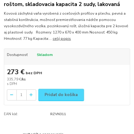
roštom, skladovacia kapacita 2 sudy, lakovaná
Kovová záchytná vaňa vyrobená z oceľových profilov a plechu, pevná a
stabilná konštrukcia, možnosť premiestňovania nádrže pomocou
vysokozdvižného vozíka, pozinkovaný rošt, úložná kapacita pre 2 kovové
aj plastové sudy. Rozmery: 1270 x 670 x 400 mm Nosnosť: 450 kg
Hmotnosť: 77 kg Kapacita:...
celý popis
Dostupnosť
Skladom
273 €
bez DPH
335,79 €
/
ks
Pridať do košíka
EAN kód:
RZVN311