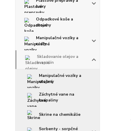
Plastové prepravky a
boxy
Odpadkové koše a
stojany
Manipulačné vozíky a
rudly
Skladovanie olejov a
kvapalín
Manipulačné vozíky a
stojany
Záchytné vane na
kvapaliny
Skrine na chemikálie
Sorbenty - sorpčné