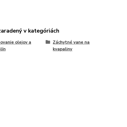
zaradený v kategóriách
ovanie olejov a
Záchytné vane na
lín
kvapaliny