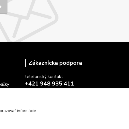
Zákaznícka podpora
telefonický kontakt
+421 948 935 411
ličky
v pracovných dňoch 08.30 - 16.00
stoličiek
farby
obchod@marketsk.sk
osiek
brazovať informácie