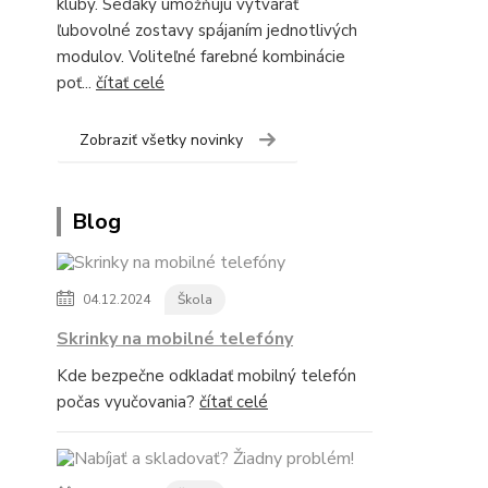
kluby. Sedáky umožňujú vytvárať
ľubovolné zostavy spájaním jednotlivých
modulov. Voliteľné farebné kombinácie
poť...
čítať celé
Zobraziť všetky novinky
Blog
04.12.2024
Škola
Skrinky na mobilné telefóny
Kde bezpečne odkladať mobilný telefón
počas vyučovania?
čítať celé