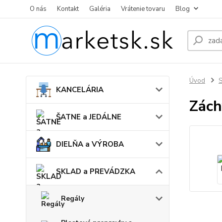
O nás
Kontakt
Galéria
Vrátenie tovaru
Blog
Úvod
KANCELÁRIA
Zách
ŠATNE a JEDÁLNE
DIELŇA a VÝROBA
SKLAD a PREVÁDZKA
Regály