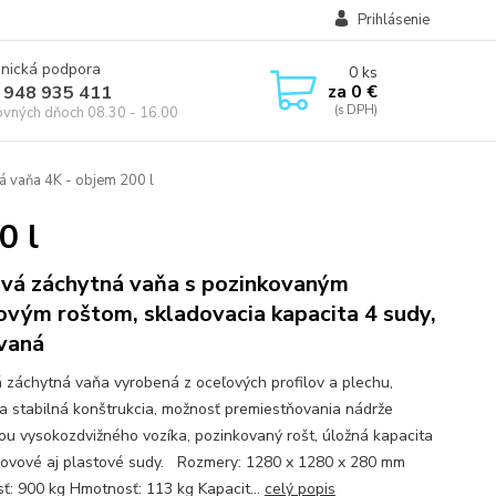
Prihlásenie
onická podpora
0
ks
za
0 €
 948 935 411
ovných dňoch 08.30 - 16.00
 vaňa 4K - objem 200 l
0 l
vá záchytná vaňa s pozinkovaným
ovým roštom, skladovacia kapacita 4 sudy,
vaná
 záchytná vaňa vyrobená z oceľových profilov a plechu,
a stabilná konštrukcia, možnosť premiestňovania nádrže
u vysokozdvižného vozíka, pozinkovaný rošt, úložná kapacita
kovové aj plastové sudy. Rozmery: 1280 x 1280 x 280 mm
ť: 900 kg Hmotnosť: 113 kg Kapacit...
celý popis