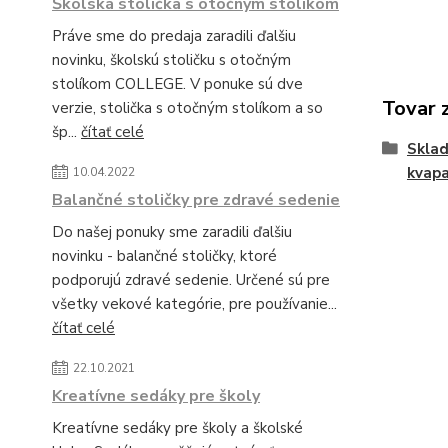
Školská stolička s otočným stolíkom
Práve sme do predaja zaradili ďalšiu
novinku, školskú stoličku s otočným
stolíkom COLLEGE. V ponuke sú dve
Tovar 
verzie, stolička s otočným stolíkom a so
šp...
čítať celé
Sklad
kvapa
10.04.2022
Balančné stoličky pre zdravé sedenie
Do našej ponuky sme zaradili ďalšiu
novinku - balančné stoličky, ktoré
podporujú zdravé sedenie. Určené sú pre
všetky vekové kategórie, pre používanie...
čítať celé
22.10.2021
Kreatívne sedáky pre školy
Kreatívne sedáky pre školy a školské