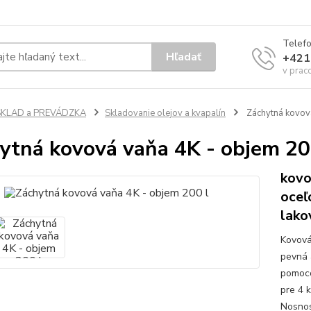
Telef
Hľadať
+421
v prac
SKLAD a PREVÁDZKA
Skladovanie olejov a kvapalín
Záchytná kovová
ytná kovová vaňa 4K - objem 20
kovo
oceľ
lako
Kovová
pevná 
pomoco
pre 4 
Nosnos