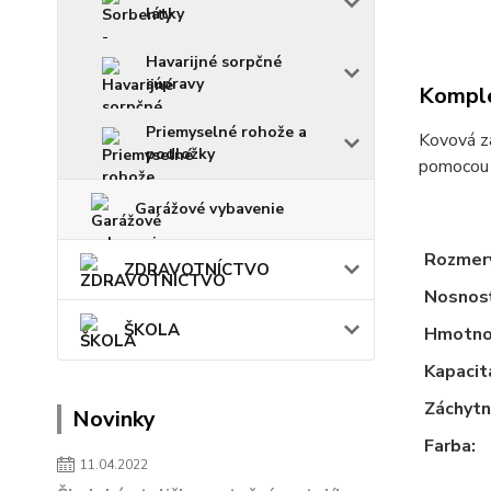
látky
Havarijné sorpčné
súpravy
Komple
Priemyselné rohože a
Kovová zá
podložky
pomocou 
Garážové vybavenie
Rozmer
ZDRAVOTNÍCTVO
Nosnosť
ŠKOLA
Hmotno
Kapacit
Záchytn
Novinky
Farba:
11.04.2022