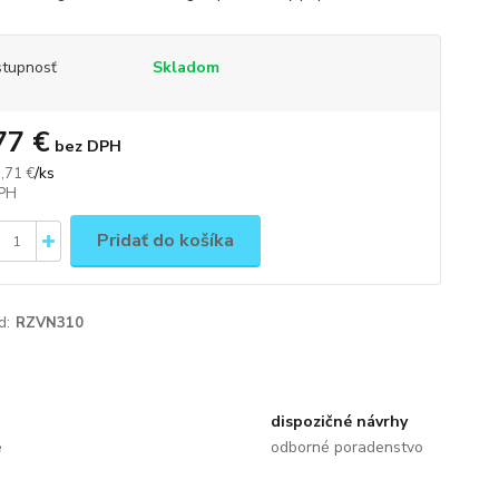
tupnosť
Skladom
77 €
bez DPH
/
ks
,71 €
Pridať do košíka
d:
RZVN310
dispozičné návrhy
e
odborné poradenstvo