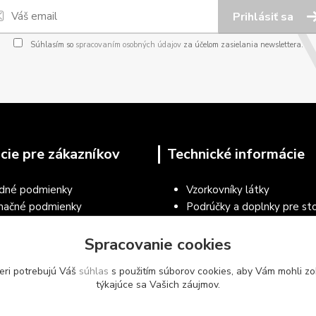
Prihlásiť sa
Súhlasím so
spracovaním osobných údajov
za účelom zasielania newslettera.
cie pre zákazníkov
Technické informácie
dné podmienky
Vzorkovníky látky
mačné podmienky
Podrúčky a doplnky pre sto
a osobných údajov
Návod na čistenie a údržbu 
ecné podmienky používania
Spracovanie cookies
Vzorkovníky RAL práškové 
árskeho nábytku a vybavenia
Vzorkovníky nábytkových d
eri potrebujú Váš
súhlas
s použitím súborov cookies, aby Vám mohli zo
ie tovaru
týkajúce sa Vašich záujmov.