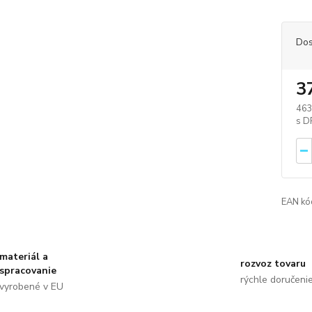
Dos
3
463
EAN kó
materiál a
rozvoz tovaru
spracovanie
rýchle doručeni
vyrobené v EU