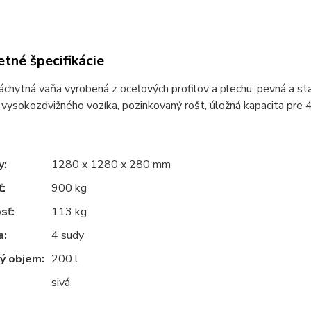
tné špecifikácie
chytná vaňa vyrobená z oceľových profilov a plechu, pevná a sta
vysokozdvižného vozíka,
pozinkovaný rošt,
úložná kapacita pre 
y:
1280 x 1280 x 280 mm
:
900 kg
sť:
113 kg
a:
4 sudy
ý objem:
200 l
sivá