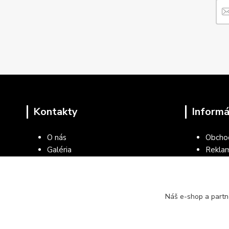
Kontakty
Informá
O nás
Obcho
Galéria
Rekla
Blog
Ochran
Kontakty
Všeob
kancel
Náš e-shop a partn
Vráten