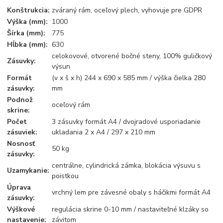
Konštrukcia:
zváraný rám, oceľový plech, vyhovuje pre GDPR
Výška (mm):
1000
Šírka (mm):
775
Hĺbka (mm):
630
celokovové, otvorené bočné steny, 100% guličkový
Zásuvky:
výsun
Formát
(v x š x h) 244 x 690 x 585 mm / výška čielka 280
zásuvky:
mm
Podnož
oceľový rám
skrine:
Počet
3 zásuvky formát A4 / dvojradové usporiadanie
zásuviek:
ukladania 2 x A4 / 297 x 210 mm
Nosnosť
50 kg
zásuvky:
centrálne, cylindrická zámka, blokácia výsuvu s
Uzamykanie:
poistkou
Úprava
vrchný lem pre závesné obaly s háčikmi formát A4
zásuvky:
Výškové
regulácia skrine 0-10 mm / nastaviteľné klzáky so
nastavenie:
závitom