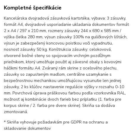
Kompletné špecifikácie
Kancelárska dvojradová zásuvková kartotéka, výbava: 3 zásuvky,
formát A4, dvojradové usporiadanie ukladania dokumentov formát
2 x A4 / 297 x 210 mm, rozmery zásuvky 244 x 690 x 585 mm /
výška čielka 280 mm, výsun zásuvky 100% na guličkových lištách,
výsun je zabezpečený koncovou poistkou voči vypadnutiu,
nosnosť zásuvky 50 kg. Konštrukcia zásuvky: celokovová,
otvorené bočné steny so spojovacím vrchným pozdĺžnym
priečnikom, ktorý umožňuje použiť aj závesné obaly s kovovými
háčikmi formátu A4. Zváraný rám skrine z oceľového plechu,
zásuvky so zapusteným madlom, centrálne uzamykanie s
bezpečnostnou mechanikou umožňujúcou vysunutie len jednej
zásuvky, 2 ks kľúčov, nastavenie regulácie výšky v rozsahu 0-10
mm. Povrchová úprava práškovou farbou podľa vzorkovníka RAL,
možnosť aj kombinácie dvoch farieb bez príplatku (1. farba pre
korpus skrine / 2. farba pre dvere skrine). Skriňa sa dodáva
zmontovaná.
* Skriňa vyhovuje požiadavkám pre GDPR na ochranu a
skladovanie dokumentov