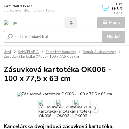
0
ks
+421 948 935 411
za
0 €
v pracovných dňoch 08.30 - 16.00
Menu
Hľadať
Úvod
KANCELÁRIA
Zásuvkové kartotéky
Formát A4 dokumenty
Zásuvková kartotéka OK006 - 100 x 77,5 x 63 cm
Zásuvková kartotéka OK006 -
100 x 77,5 x 63 cm
Kancelárska dvojradová zásuvková kartotéka,