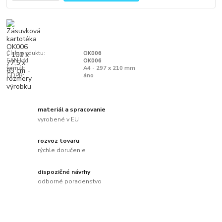
Číslo produktu:
OK006
EAN kód:
OK006
formát:
A4 - 297 x 210 mm
GDPR:
áno
materiál a spracovanie
vyrobené v EU
rozvoz tovaru
rýchle doručenie
dispozičné návrhy
odborné poradenstvo