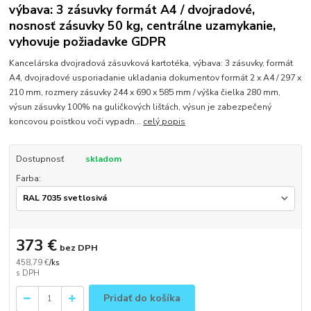
výbava: 3 zásuvky formát A4 / dvojradové,
nosnosť zásuvky 50 kg, centrálne uzamykanie,
vyhovuje požiadavke GDPR
Kancelárska dvojradová zásuvková kartotéka, výbava: 3 zásuvky, formát
A4, dvojradové usporiadanie ukladania dokumentov formát 2 x A4 / 297 x
210 mm, rozmery zásuvky 244 x 690 x 585 mm / výška čielka 280 mm,
výsun zásuvky 100% na guličkových lištách, výsun je zabezpečený
koncovou poistkou voči vypadn...
celý popis
Dostupnosť
skladom
Farba:
373 €
bez DPH
458,79 €
/
ks
Pridať do košíka