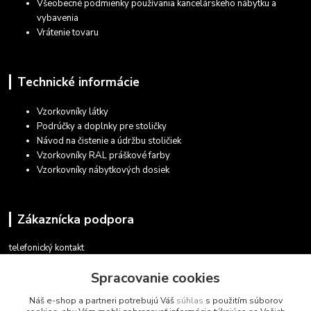
Všeobecné podmienky používania kancelárskeho nábytku a
vybavenia
Vrátenie tovaru
Technické informácie
Vzorkovníky látky
Podrúčky a doplnky pre stoličky
Návod na čistenie a údržbu stoličiek
Vzorkovníky RAL práškové farby
Vzorkovníky nábytkových dosiek
Zákaznícka podpora
telefonický kontakt
+421 948 935 411
Spracovanie cookies
v pracovných dňoch 08.30 - 16.00
Náš e-shop a partneri potrebujú Váš
súhlas
s použitím súborov
obchod@marketsk.sk