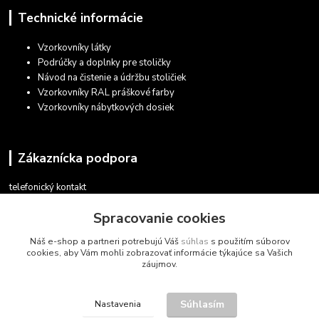
Technické informácie
Vzorkovníky látky
Podrúčky a doplnky pre stoličky
Návod na čistenie a údržbu stoličiek
Vzorkovníky RAL práškové farby
Vzorkovníky nábytkových dosiek
Zákaznícka podpora
telefonický kontakt
+421 948 935 411
Spracovanie cookies
v pracovných dňoch 08.30 - 16.00
Náš e-shop a partneri potrebujú Váš
súhlas
s použitím súborov
obchod@marketsk.sk
cookies, aby Vám mohli zobrazovať informácie týkajúce sa Vašich
záujmov.
Súhlasím
Nastavenia