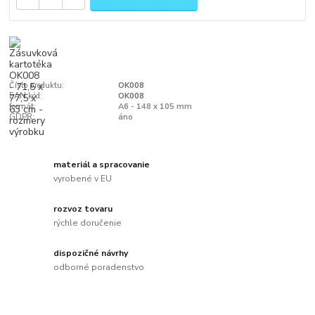
Číslo produktu:
OK008
EAN kód:
OK008
formát:
A6 - 148 x 105 mm
GDPR:
áno
materiál a spracovanie
vyrobené v EU
rozvoz tovaru
rýchle doručenie
dispozičné návrhy
odborné poradenstvo