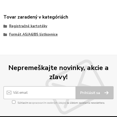
Tovar zaradený v kategóriách
Registračné kartotéky
Formát A5/A6/B5 lístkovnice
Nepremeškajte novinky, akcie a
zľavy!
Prihlásiť sa
Súhlasím so
spracovaním osobných údajov
za účelom zasielania newslettera.