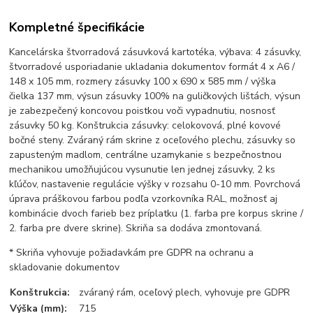
Kompletné špecifikácie
Kancelárska štvorradová zásuvková kartotéka, výbava: 4 zásuvky,
štvorradové usporiadanie ukladania dokumentov formát 4 x A6 /
148 x 105 mm, rozmery zásuvky 100 x 690 x 585 mm / výška
čielka 137 mm, výsun zásuvky 100% na guličkových lištách, výsun
je zabezpečený koncovou poistkou voči vypadnutiu, nosnosť
zásuvky 50 kg. Konštrukcia zásuvky: celokovová, plné kovové
bočné steny. Zváraný rám skrine z oceľového plechu, zásuvky so
zapusteným madlom, centrálne uzamykanie s bezpečnostnou
mechanikou umožňujúcou vysunutie len jednej zásuvky, 2 ks
kľúčov, nastavenie regulácie výšky v rozsahu 0-10 mm. Povrchová
úprava práškovou farbou podľa vzorkovníka RAL, možnosť aj
kombinácie dvoch farieb bez príplatku (1. farba pre korpus skrine /
2. farba pre dvere skrine). Skriňa sa dodáva zmontovaná.
* Skriňa vyhovuje požiadavkám pre GDPR na ochranu a
skladovanie dokumentov
Konštrukcia:
zváraný rám, oceľový plech, vyhovuje pre GDPR
Výška (mm):
715