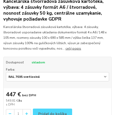
Kancelárska štvorradová zásuvková kartotéka,
výbava: 4 zásuvky formát A6 / štvorradové,
nosnosť zásuvky 50 kg, centrálne uzamykanie,
vyhovuje požiadavke GDPR
Kancelárska štvorradová zásuvková kartotéka, výbava: 4 zásuvky,
štvorradové usporiadanie ukladania dokumentov formát 4 x A6 / 148 x
105 mm, rozmery zásuvky 100 x 690 x 585 mm / výška čielka 137 mm,
výsun zásuvky 100% na guličkových lištách, výsun je zabezpečený
koncovou poistkou voči vypadnutiu, nos...
celý popis
Dostupnosť
skladom
Farba:
447 €
bez DPH
549,81 €
/
ks
Pridať do košíka