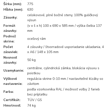
Šírka (mm):
775
Hĺbka (mm):
630
celokovové, plné bočné steny, 100% guličkový
Zásuvky:
výsun
Formát
(v x š x h) 100 x 690 x 585 mm / výška čielka 137
zásuvky:
mm
Podnož
oceľový rám
skrine:
Počet
4 zásuvky / štvorradové usporiadanie ukladania, 4
zásuviek:
x A6 / 148 x 105 mm
Nosnosť
50 kg
zásuvky:
centrálne, cylindrická zámka, blokácia výsuvu s
Uzamykanie:
poistkou
Výškové
regulácia skrine 0-10 mm / nastaviteľné klzáky so
nastavenie:
závitom
podľa vzorkovníka RAL / možnosť voľby 2 farieb
Farba:
bez príplatku
Certifikát:
TÜV / GS
Hmotnosť:
74 kg