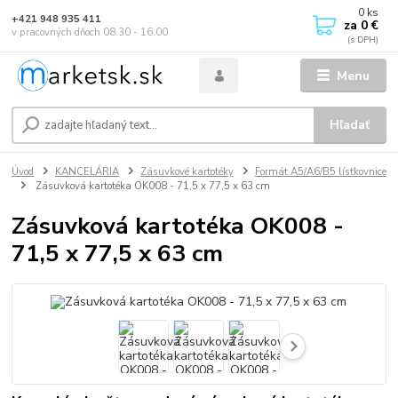
0
ks
+421 948 935 411
za
0 €
v pracovných dňoch 08.30 - 16.00
Menu
Hľadať
Úvod
KANCELÁRIA
Zásuvkové kartotéky
Formát A5/A6/B5 lístkovnice
Zásuvková kartotéka OK008 - 71,5 x 77,5 x 63 cm
Zásuvková kartotéka OK008 -
71,5 x 77,5 x 63 cm