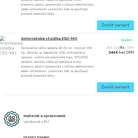
pracovnú plochu (pracoviská s citlivou elektronikou
alebo súčiastkami, pracoviská kde sa používajú
prchavé chemické látky...
Zvoliť variant
Antistatická stolička ESD-MO
skladom
423,12 €
/
ks
Nastavenie výšky sedadla 43-51 cm, nosnosť 150
bez DPH
344 €
kg. Stolička so špeciálnou ESD antistatickou
úpravou, určená pre pracoviská typu EPA/ESD,
odvádza statický náboj od operátora mimo
pracovnú plochu (pracoviská s citlivou elektronikou
alebo súčiastkami, pracoviská ked sa používajú
prchavé chemické látky...
Zvoliť variant
materiál a spracovanie
vyrobené v EU
rozvoz tovaru