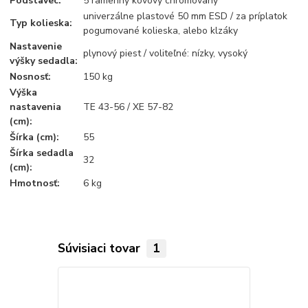
Podstavec:
5 ramenný kovový chrómovaný
univerzálne plastové 50 mm ESD / za príplatok
Typ kolieska:
pogumované kolieska, alebo klzáky
Nastavenie
plynový piest / voliteľné: nízky, vysoký
výšky sedadla:
Nosnosť:
150 kg
Výška
nastavenia
TE 43-56 / XE 57-82
(cm):
Šírka (cm):
55
Šírka sedadla
32
(cm):
Hmotnosť:
6 kg
Súvisiaci tovar
1