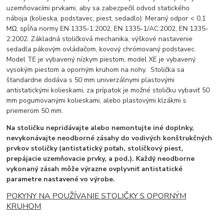
uzemňovacími prvkami, aby sa zabezpečil odvod statického
náboja (kolieska, podstavec, piest, sedadlo). Meraný odpor < 0,1
MΩ, spĺňa normy EN 1335-1:2002, EN 1335-1/AC:2002, EN 1335-
2:2002. Základná stoličková mechanika, výškové nastavenie
sedadla pákovým ovládačom, kovový chrómovaný podstavec.
Model TE je vybavený nízkym piestom, model XE je vybavený
vysokým piestom a oporným kruhom na nohy. Stolička sa
štandardne dodáva s 50 mm univerzálnymi plastovými
antistatickými kolieskami, za prípatok je možné stoličku vybaviť 50
mm pogumovanými kolieskami, alebo plastovými klzákmi s
priemerom 50 mm.
Na stoličku nepridávajte alebo nemontujte iné doplnky,
nevykonávajte neodborné zásahy do vodivých konštrukčných
prvkov stoličky (antistatický poťah, stoličkový piest,
prepájacie uzemňovacie prvky, a pod.). Každý neodborne
vykonaný zásah môže výrazne ovplyvniť antistatické
parametre nastavené vo výrobe.
POKYNY NA POUŽÍVANIE STOLIČKY S OPORNÝM
KRUHOM