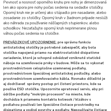
Pevnosť a nosnosť oporného kruhu pre nohy je dimenzovaná
len ako opora pre nohy počas sedenia na sedadle stoličky.
Oporný kruh nie je určený ako stúpadlo pre nasadanie, alebo
zosadanie zo stoličky. Oporný kruh v žiadnom prípade neslúži
ako náhrada za používanie nášľapných stupienkov, alebo
schodíkov. Nezaťažujte oporný kruh neprimerane plnou
váhou počas sedenia na stoličke.
PREVÁDZKOVÉ UPOZORNENIE:
pre správnu funkciu
antistatickej stoličky je potrebné zabezpečiť, aby bola
stolička napojená priamo na elektrostatické disipatívne
zariadenie, ktoré je schopné odvádzať vzniknuté statické
náboje na uzemňovacie prvky v budove. Môže sa to vykonať
prostredníctvom celoplošne uzemnenej podlahy,
prostredníctvom špeciálnej antistatickej podložky, alebo
prostredníctvom uzemňovacieho kábla. Rovnako dôležité je
aj dodržiavať správny postup pri čistení priestoru, kde sa
používa ESD stolička. Upozornite upratovací servis, aby pri
údržbe podlahy "mokrým procesom" na mieste, kde
dochádza k priamemu kontaktu koliesok / klzákov s
podlahou používali len špeciálne čistiace prostriedky na
disipatívne a vodivé povrchy a podlahy. Nepoužívajte čistiace