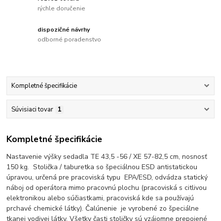
rýchle doručenie
dispozičné návrhy
odborné poradenstvo
Kompletné špecifikácie
Súvisiaci tovar
1
Kompletné špecifikácie
Nastavenie výšky sedadla TE 43,5 -56 / XE 57-82,5 cm, nosnosť
150 kg. Stolička / taburetka so špeciálnou ESD antistatickou
úpravou, určená pre pracoviská typu EPA/ESD, odvádza statický
náboj od operátora mimo pracovnú plochu (pracoviská s citlivou
elektronikou alebo súčiastkami, pracoviská kde sa používajú
prchavé chemické látky). Čalúnenie je vyrobené zo špeciálne
tkanej vodivej látky. Všetky časti stoličky sú vzájomne prepojené