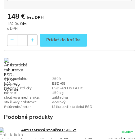
148 €
bez DPH
182,04 €
/
ks
Pridať do košíka
Číslo produktu:
2599
EAN kód:
ESD-05
kategória stoličky:
ESD-ANTISTATIC
nosnosť:
150 kg
stoličková mechanika:
základná
stoličkový podstavec:
oceľový
čalúnenie / poťah:
látka antistatická ESD
Podobné produkty
Antistatická stolička ESD-SY
skladom