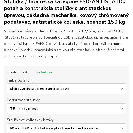
Stolička / taburetka kategórie ESD-ANTISTATIC,
poťah a konštrukcia stoličky s antistatickou
úpravou, základná mechanika, kovový chrómovaný
podstavec, antistatické kolieska, nosnosť 150 kg
Nastavenie výšky sedadla TE 43,5 -56 / XE 57-82,5 cm, nosnosť 150 kg.
Stolička / taburetka so špeciálnou ESD antistatickou úpravou, určená pre
pracoviská typu EPA/ESD, odvádza statický náboj od operátora mimo
pracovnú plochu (pracoviská s citlivou elektronikou alebo súčiastkami,
pracoviská kde sa ...
celý popis
Dostupnosť
skladom
Farba poťahu.:
Podstavec stoličky:
Stoličkové kolieska / klzáky: