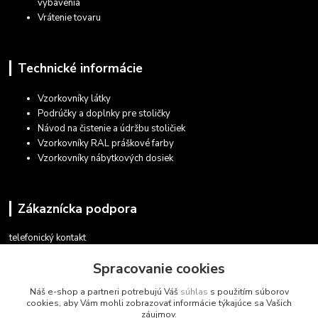
vybavenia
Vrátenie tovaru
Technické informácie
Vzorkovníky látky
Podrúčky a doplnky pre stoličky
Návod na čistenie a údržbu stoličiek
Vzorkovníky RAL práškové farby
Vzorkovníky nábytkových dosiek
Zákaznícka podpora
telefonický kontakt
+421 948 935 411
Spracovanie cookies
v pracovných dňoch 08.30 - 16.00
Náš e-shop a partneri potrebujú Váš
súhlas
s použitím súborov
obchod@marketsk.sk
cookies, aby Vám mohli zobrazovať informácie týkajúce sa Vašich
záujmov.