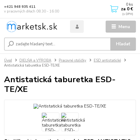
0
ks
+421 948 935 411
za
0 €
v pracovných dňoch 08.30 - 16.00
Menu
Hľadať
Úvod
DIELŇA a VÝROBA
Pracovné stoličky
ESD antistatické
Antistatická taburetka ESD-TE/XE
Antistatická taburetka ESD-
TE/XE