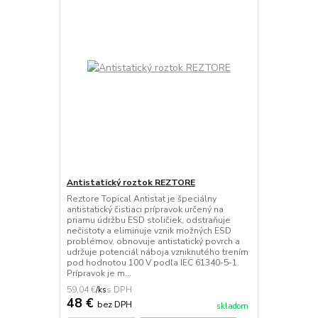
Antistatický roztok REZTORE
Reztore Topical Antistat je špeciálny
antistatický čistiaci prípravok určený na
priamu údržbu ESD stoličiek, odstraňuje
nečistoty a eliminuje vznik možných ESD
problémov, obnovuje antistatický povrch a
udržuje potenciál náboja vzniknutého trením
pod hodnotou 100 V podľa IEC 61340-5-1.
Prípravok je m...
59,04 €
/
ks
48 €
bez DPH
skladom