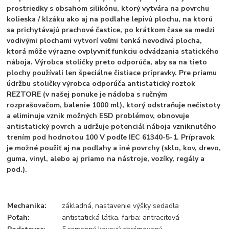
prostriedky s obsahom silikónu, ktorý vytvára na povrchu
kolieska / klzáku ako aj na podlahe lepivú plochu, na ktorú
sa prichytávajú prachové častice, po krátkom čase sa medzi
vodivými plochami vytvorí veľmi tenká nevodivá plocha,
ktorá môže výrazne ovplyvniť funkciu odvádzania statického
náboja. Výrobca stoličky preto odporúča, aby sa na tieto
plochy používali len špeciálne čistiace prípravky. Pre priamu
údržbu stoličky výrobca odporúča antistatický roztok
REZTORE (v našej ponuke je nádoba s ručným
rozprašovačom, balenie 1000 ml), ktorý odstraňuje nečistoty
a eliminuje vznik možných ESD problémov, obnovuje
antistatický povrch a udržuje potenciál náboja vzniknutého
trením pod hodnotou 100 V podľe IEC 61340-5-1. Prípravok
je možné použiť aj na podlahy a iné povrchy (sklo, kov, drevo,
guma, vinyl, alebo aj priamo na nástroje, vozíky, regály a
pod.).
Mechanika:
základná, nastavenie výšky sedadla
Poťah:
antistatická látka, farba: antracitová