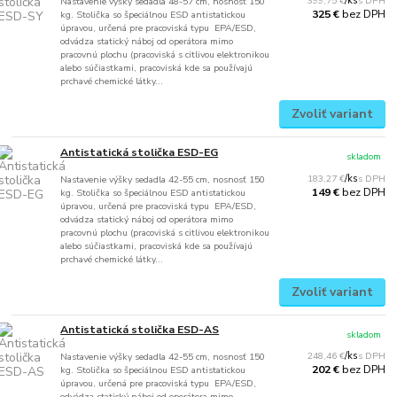
399,75 €
/
ks
Nastavenie výšky sedadla 48-57 cm, nosnosť 150
bez DPH
325 €
kg. Stolička so špeciálnou ESD antistatickou
úpravou, určená pre pracoviská typu EPA/ESD,
odvádza statický náboj od operátora mimo
pracovnú plochu (pracoviská s citlivou elektronikou
alebo súčiastkami, pracoviská kde sa používajú
prchavé chemické látky...
Zvoliť variant
Antistatická stolička ESD-EG
skladom
183,27 €
/
ks
Nastavenie výšky sedadla 42-55 cm, nosnosť 150
bez DPH
149 €
kg. Stolička so špeciálnou ESD antistatickou
úpravou, určená pre pracoviská typu EPA/ESD,
odvádza statický náboj od operátora mimo
pracovnú plochu (pracoviská s citlivou elektronikou
alebo súčiastkami, pracoviská kde sa používajú
prchavé chemické látky...
Zvoliť variant
Antistatická stolička ESD-AS
skladom
248,46 €
/
ks
Nastavenie výšky sedadla 42-55 cm, nosnosť 150
bez DPH
202 €
kg. Stolička so špeciálnou ESD antistatickou
úpravou, určená pre pracoviská typu EPA/ESD,
odvádza statický náboj od operátora mimo