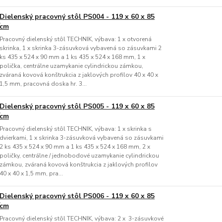
Dielenský pracovný stôl PS004 - 119 x 60 x 85
cm
Pracovný dielenský stôl TECHNIK, výbava: 1 x otvorená
skrinka, 1 x skrinka 3-zásuvková vybavená so zásuvkami 2
ks 435 x 524 x 90 mm a 1 ks 435 x 524 x 168 mm, 1 x
polička, centrálne uzamykanie cylindrickou zámkou,
zváraná kovová konštrukcia z jaklových profilov 40 x 40 x
1,5 mm, pracovná doska hr. 3...
Dielenský pracovný stôl PS005 - 119 x 60 x 85
cm
Pracovný dielenský stôl TECHNIK, výbava: 1 x skrinka s
dvierkami, 1 x skrinka 3-zásuvková vybavená so zásuvkami
2 ks 435 x 524 x 90 mm a 1 ks 435 x 524 x 168 mm, 2 x
poličky, centrálne / jednobodové uzamykanie cylindrickou
zámkou, zváraná kovová konštrukcia z jaklových profilov
40 x 40 x 1,5 mm, pra...
Dielenský pracovný stôl PS006 - 119 x 60 x 85
cm
Pracovný dielenský stôl TECHNIK, výbava: 2 x 3-zásuvkové