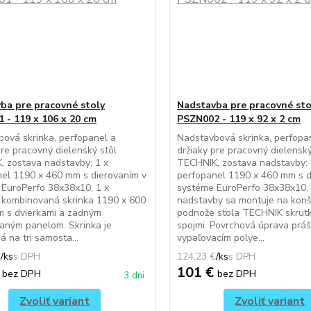
ba pre pracovné stoly
Nadstavba pre pracovné sto
 - 119 x 106 x 20 cm
PSZN002 - 119 x 92 x 2 cm
ová skrinka, perfopanel a
Nadstavbová skrinka, perfopa
pre pracovný dielenský stôl
držiaky pre pracovný dielenský
 zostava nadstavby: 1 x
TECHNIK, zostava nadstavby: 
el 1190 x 460 mm s dierovaním v
perfopanel 1190 x 460 mm s d
EuroPerfo 38x38x10, 1 x
systéme EuroPerfo 38x38x10.
 kombinovaná skrinka 1190 x 600
nadstavby sa montuje na konš
m s dvierkami a zadným
podnože stola TECHNIK skrut
aným panelom. Skrinka je
spojmi. Povrchová úprava prá
á na tri samosta...
vypaľovacím polye...
€
/
ks
124,23 €
/
ks
€
101 €
bez DPH
bez DPH
3 dni
Zvoliť variant
Zvoliť variant