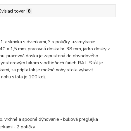
úvisiaci tovar
8
 x skrinka s dvierkami, 3 x poličky, uzamykanie
x 40 x 1,5 mm, pracovná doska hr. 38 mm, jadro dosky z
ou, pracovná doska je zapustená do obvodového
yesterovým lakom v odtieňoch farieb RAL. Stôl je
mi, za príplatok je možné nohy stola vybaviť
 nohu stola je 100 kg).
o, vrchné a spodné dýhovanie - buková preglejka
ierkami - 2 poličky