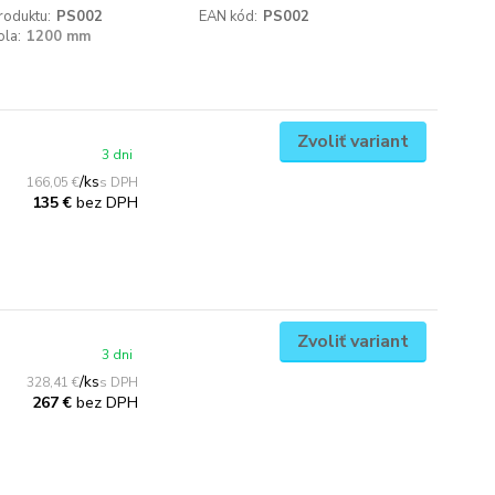
roduktu:
PS002
EAN kód:
PS002
ola:
1200 mm
Zvoliť variant
3 dni
/
ks
166,05 €
bez DPH
135 €
Zvoliť variant
3 dni
/
ks
328,41 €
bez DPH
267 €