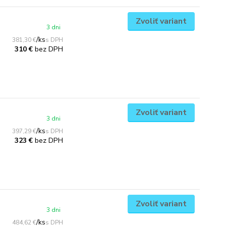
Zvoliť variant
3 dni
/
ks
381,30 €
bez DPH
310 €
Zvoliť variant
3 dni
/
ks
397,29 €
bez DPH
323 €
Zvoliť variant
3 dni
/
ks
484,62 €