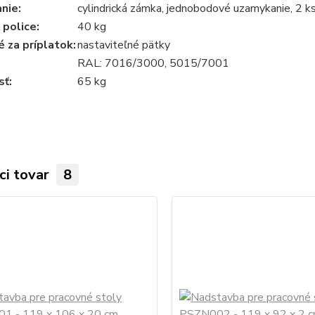
nie:
cylindrická zámka, jednobodové uzamykanie, 2 k
police:
40 kg
é za príplatok:
nastaviteľné pätky
RAL: 7016/3000, 5015/7001
ť:
65 kg
ci tovar
8