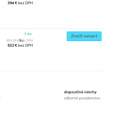
bez DPH
394 €
3 dni
Zvoliť variant
/
ks
654,36 €
bez DPH
532 €
dispozičné návrhy
e
odborné poradenstvo