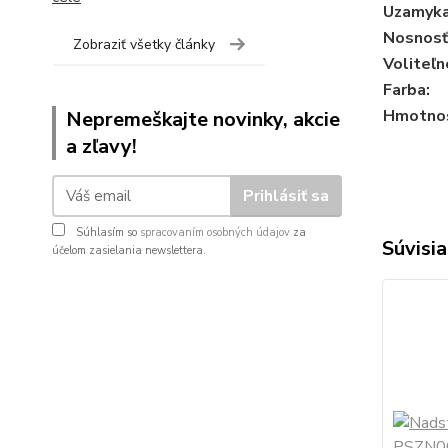
Uzamyka
Nosnosť 
Zobraziť všetky články
Voliteľn
Farba:
Hmotnos
Nepremeškajte novinky, akcie
a zľavy!
Prihlásiť sa
Súhlasím so
spracovaním osobných údajov
za
Súvisia
účelom zasielania newslettera.