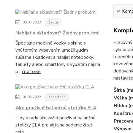
Kompl
08.05.2022
Škola
Komple
Nabíjať a skladovať? Žiadny problém!
Pracovný 
Špeciálne mobilné vozíky a skrine s
cylindric
vnútorným vybavením umožňujúcim
lepeného
súčasne skladovať a nabíjať notebooky,
kovového
tablety alebo smartfóny s využitím najmä
dodávaný 
p...
čítať celé
nastavite
Šírka (m
01.05.2022
Kancelária
Výška (
Hĺbka (
Ako používať balančnú stoličku ELA
Konštruk
Tipy a rady ako začať používať balančnú
Pracovn
stoličky ELA pre aktívne sedenie
čítať
Výbava:
celé