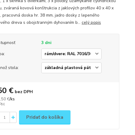
, 1 x skrinka s dvierkami, 3 x poličky, uzamykanie cylindrickou
, zváraná kovová konštrukcia z jaklových profilov 40 x 40 x
, pracovná doska hr. 38 mm, jadro dosky z lepeného
vého dreva s obojstranným dyhovaním b...
celý popis
tupnosť
3 dni
ba:
nož stola:
50 €
bez DPH
/
ks
,50 €
Pridať do košíka