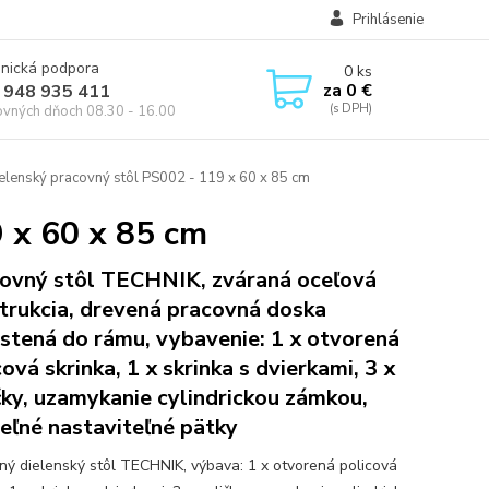
Prihlásenie
onická podpora
0
ks
za
0 €
 948 935 411
ovných dňoch 08.30 - 16.00
elenský pracovný stôl PS002 - 119 x 60 x 85 cm
 x 60 x 85 cm
ovný stôl TECHNIK, zváraná oceľová
trukcia, drevená pracovná doska
stená do rámu, vybavenie: 1 x otvorená
cová skrinka, 1 x skrinka s dvierkami, 3 x
čky, uzamykanie cylindrickou zámkou,
teľné nastaviteľné pätky
ný dielenský stôl TECHNIK, výbava: 1 x otvorená policová