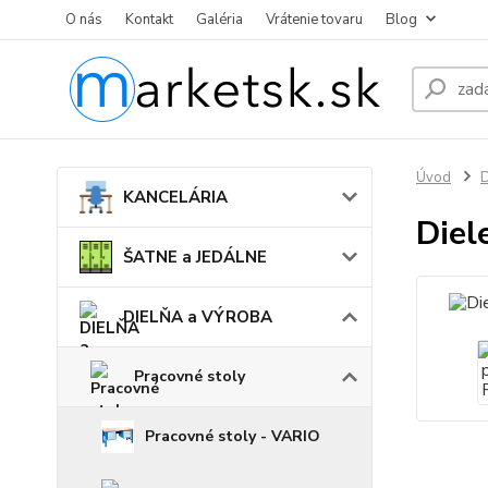
O nás
Kontakt
Galéria
Vrátenie tovaru
Blog
Úvod
KANCELÁRIA
Diel
ŠATNE a JEDÁLNE
DIELŇA a VÝROBA
Pracovné stoly
Pracovné stoly - VARIO