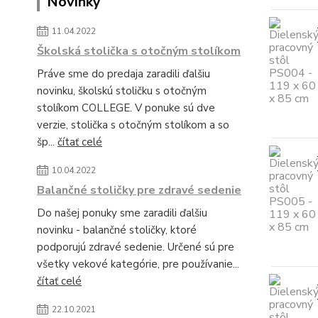
Novinky
11.04.2022
Školská stolička s otočným stolíkom
Práve sme do predaja zaradili ďalšiu
novinku, školskú stoličku s otočným
stolíkom COLLEGE. V ponuke sú dve
verzie, stolička s otočným stolíkom a so
šp...
čítať celé
10.04.2022
Balančné stoličky pre zdravé sedenie
Do našej ponuky sme zaradili ďalšiu
novinku - balančné stoličky, ktoré
podporujú zdravé sedenie. Určené sú pre
všetky vekové kategórie, pre používanie...
čítať celé
22.10.2021