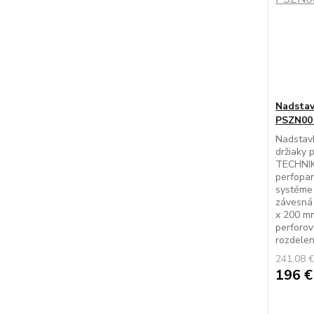
Nadstav
PSZN001
Nadstavb
držiaky 
TECHNIK,
perfopan
systéme 
závesná
x 200 m
perforov
rozdelen
241,08 
196 