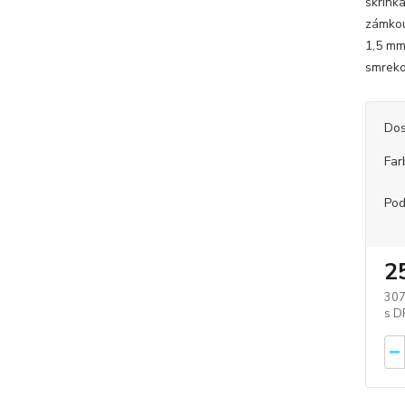
skrinka
zámkou
1,5 mm
smreko
Dos
Far
Pod
2
307