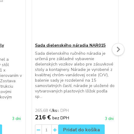
ly
Sada dielenského náradia NAR015
Pla
12
Sada dielenského ručného náradia je
určená pre základné vybavenie
nel a
Skl
dielenských vozíkov alebo pre zásuvkové
 stôl
mo
stoly a kontajnery. Náradie je vyrobené z
1 x
pro
kvalitnej chróm-vanádovej ocele (CrV),
ierovaním v
na 
balenie sady je rozdelené na 15
 Zostava
kov
samostatných častí, náradie je uložené do
trukciu
Ob
vytvarovaných plastových lôžok podľa
kovými
ukl
sp...
škovým
pla
v)...
265,68 €
/
ks
3,5
216 €
2,
bez DPH
3 dni
3 dni
Pridať do košíka