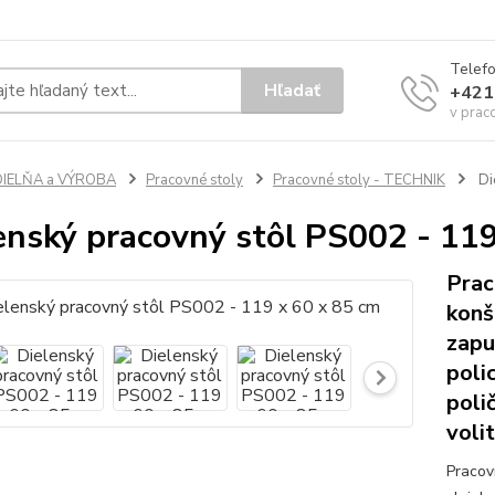
Telef
Hľadať
+421
v prac
DIELŇA a VÝROBA
Pracovné stoly
Pracovné stoly - TECHNIK
Di
enský pracovný stôl PS002 - 119
Prac
konš
zapu
poli
poli
voli
Pracov