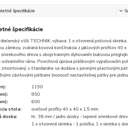
etné špecifikácie
S
tné špecifikácie
dielenský stôl TECHNIK, výbava: 1 x otvorená policová skrinka, 1
kou zámkou, zváraná kovová konštrukcia z jaklových profilov 40 
 smrekového dreva s obojstranným dyhovaním bukovou preglejk
 ochranného rámu. Povrchová úprava práškovým vypaľovacím pol
zmontovaný, v štandardne sa dodáva s pevnými plastovými pätka
ľnými závitovými pätkami (nosnosť nastaviteľnej pätky pre jednu
m):
1190
mm):
850
mm):
600
cia stola:
oceľové profily 40 x 40 x 1,5 mm
á doska:
hr.: 38 mm / jadro dosky - lepené smrekové drev
1 x otvorená skrinka - 1 polička, 1 x skrinka s dv