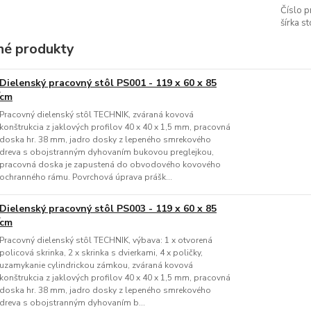
Číslo p
šírka st
é produkty
Dielenský pracovný stôl PS001 - 119 x 60 x 85
cm
Pracovný dielenský stôl TECHNIK, zváraná kovová
konštrukcia z jaklových profilov 40 x 40 x 1,5 mm, pracovná
doska hr. 38 mm, jadro dosky z lepeného smrekového
dreva s obojstranným dyhovaním bukovou preglejkou,
pracovná doska je zapustená do obvodového kovového
ochranného rámu. Povrchová úprava prášk...
Dielenský pracovný stôl PS003 - 119 x 60 x 85
cm
Pracovný dielenský stôl TECHNIK, výbava: 1 x otvorená
policová skrinka, 2 x skrinka s dvierkami, 4 x poličky,
uzamykanie cylindrickou zámkou, zváraná kovová
konštrukcia z jaklových profilov 40 x 40 x 1,5 mm, pracovná
doska hr. 38 mm, jadro dosky z lepeného smrekového
dreva s obojstranným dyhovaním b...