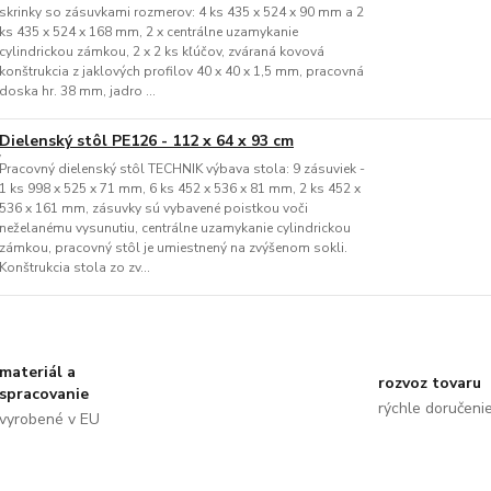
skrinky so zásuvkami rozmerov: 4 ks 435 x 524 x 90 mm a 2
ks 435 x 524 x 168 mm, 2 x centrálne uzamykanie
cylindrickou zámkou, 2 x 2 ks kľúčov, zváraná kovová
konštrukcia z jaklových profilov 40 x 40 x 1,5 mm, pracovná
doska hr. 38 mm, jadro ...
Dielenský stôl PE126 - 112 x 64 x 93 cm
Pracovný dielenský stôl TECHNIK výbava stola: 9 zásuviek -
1 ks 998 x 525 x 71 mm, 6 ks 452 x 536 x 81 mm, 2 ks 452 x
536 x 161 mm, zásuvky sú vybavené poistkou voči
neželanému vysunutiu, centrálne uzamykanie cylindrickou
zámkou, pracovný stôl je umiestnený na zvýšenom sokli.
Konštrukcia stola zo zv...
materiál a
rozvoz tovaru
spracovanie
rýchle doručeni
vyrobené v EU