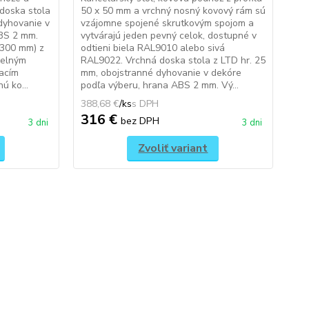
 doska stola
50 x 50 mm a vrchný nosný kovový rám sú
v t
dyhovanie v
vzájomne spojené skrutkovým spojom a
nos
BS 2 mm.
vytvárajú jeden pevný celok, dostupné v
po
 300 mm) z
odtieni biela RAL9010 alebo sivá
spo
čelným
RAL9022. Vrchná doska stola z LTD hr. 25
kon
acím
mm, obojstranné dyhovanie v dekóre
epo
ú ko...
podľa výberu, hrana ABS 2 mm. Vý...
odt
388,68 €
/
ks
410
316 €
3
bez DPH
3 dni
3 dni
Zvoliť variant