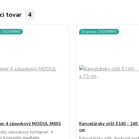
ci tovar
4
a ZADARMO
Doprava ZADARMO
er 4 zásuvkový MODUL M601
Kancelársky stôl E140 - 140 
cm
sky zásuvkový kontajner, 4
s kovovými madlami,
Kancelársky stôl, doskové po