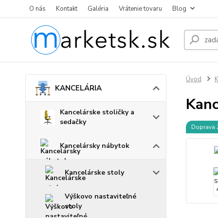
O nás
Kontakt
Galéria
Vrátenie tovaru
Blog
Úvod
KANCELÁRIA
Kanc
Kancelárske stoličky a
sedačky
Doprava
Kancelársky nábytok
Kancelárske stoly
Výškovo nastaviteľné
stoly