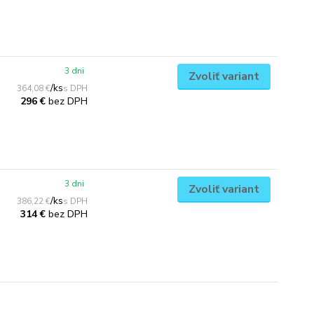
3 dni
Zvoliť variant
/
ks
364,08 €
bez DPH
296 €
3 dni
Zvoliť variant
/
ks
386,22 €
bez DPH
314 €