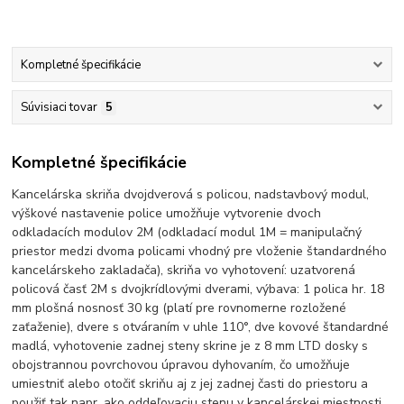
Kompletné špecifikácie
Súvisiaci tovar
5
Kompletné špecifikácie
Kancelárska skriňa dvojdverová s policou, nadstavbový modul,
výškové nastavenie police umožňuje vytvorenie dvoch
odkladacích modulov 2M (odkladací modul 1M = manipulačný
priestor medzi dvoma policami vhodný pre vloženie štandardného
kancelárskeho zakladača), skriňa vo vyhotovení: uzatvorená
policová časť 2M s dvojkrídlovými dverami, výbava: 1 polica hr. 18
mm plošná nosnosť 30 kg (platí pre rovnomerne rozložené
zaťaženie), dvere s otváraním v uhle 110°, dve kovové štandardné
madlá, vyhotovenie zadnej steny skrine je z 8 mm LTD dosky s
obojstrannou povrchovou úpravou dyhovaním, čo umožňuje
umiestniť alebo otočiť skriňu aj z jej zadnej časti do priestoru a
použiť tak napr. ako oddeľovaciu stenu v kancelárskej miestnosti.