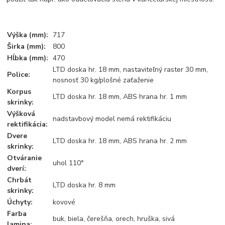
Výška (mm):
717
Širka (mm):
800
Hĺbka (mm):
470
LTD doska hr. 18 mm, nastaviteľný raster 30 mm,
Police:
nosnosť 30 kg/plošné zaťaženie
Korpus
LTD doska hr. 18 mm, ABS hrana hr. 1 mm
skrinky:
Výšková
nadstavbový model nemá rektifikáciu
rektifikácia:
Dvere
LTD doska hr. 18 mm, ABS hrana hr. 2 mm
skrinky:
Otváranie
uhol 110°
dverí:
Chrbát
LTD doska hr. 8 mm
skrinky:
Úchyty:
kovové
Farba
buk, biela, čerešňa, orech, hruška, sivá
lamina: