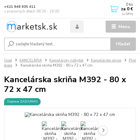
0
ks
+421 948 935 411
za
0 €
v pracovných dňoch 08.30 - 16.00
Menu
Hľadať
Úvod
KANCELÁRIA
Kancelársky nábytok
Kancelárske skrine
Plné
dvere
Kancelárska skriňa M392 - 80 x 72 x 47 cm
Kancelárska skriňa M392 - 80 x
72 x 47 cm
Doprava ZADARMO