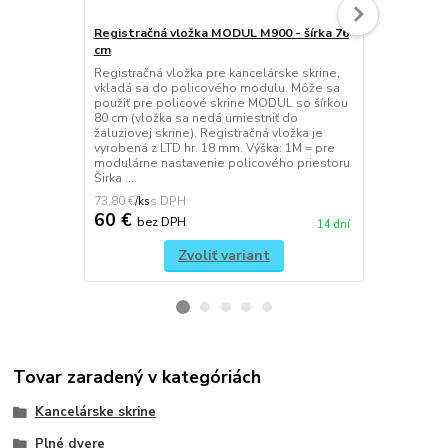
Registračná vložka MODUL M900 - šírka 76
Kontajner 
cm
Kancelársky 
kovovými ma
Registračná vložka pre kancelárske skrine,
+ 3, vrchná 
vkladá sa do policového modulu. Môže sa
plastovým o
použiť pre policové skrine MODUL so šírkou
kancelárske 
80 cm (vložka sa nedá umiestniť do
štandardnom
žaluziovej skrine). Registračná vložka je
dokúpenia vn
vyrobená z LTD hr. 18 mm. Výška: 1M = pre
Centrálne uz
modulárne nastavenie policového priestoru
Širka ...
73,80 €
332,10 €
/
ks
/
ks
60 €
270 €
bez DPH
be
14 dní
Zvoliť variant
Tovar zaradený v kategóriách
Kancelárske skrine
Plné dvere