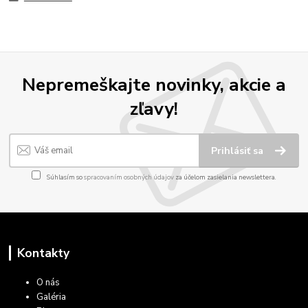
Nepremeškajte novinky, akcie a
zľavy!
Prihlásiť sa
Súhlasím so
spracovaním osobných údajov
za účelom zasielania newslettera.
Kontakty
O nás
Galéria