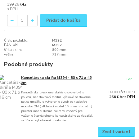
199,26 €
/
ks
Pridať do košíka
Číslo produktu:
M392
EAN kód:
M392
šírka skrine:
800 mm
výška:
717 mm
Podobné produkty
Kancelárska skriňa M394 - 80 x 71 x 46
3 dni
cm
314,88 €
/
ks
Kancelárska presklená skriňa dvojdverová s
bez DPH
256 €
policou, nadstavbový modul, výškové nastavenie
police umožňuje vytvorenie dvoch odkladacích
modulov 2M (odkladací modul 1M = manipulačný
priestor medzi dvoma policami vhodný pre
vloženie štandardného kancelárskeho zakladača),
skriňa vo vyhotovení: uzatvoren...
Zvoliť variant