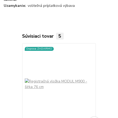
Uzamykanie:
voliteľná príplatková výbava
Súvisiaci tovar
5
Doprava ZADARMO
Doprava ZA