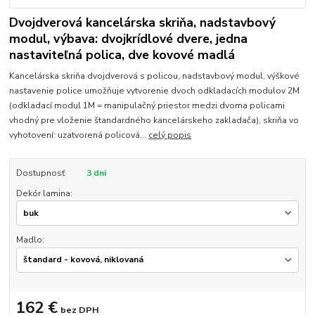
Dvojdverová kancelárska skriňa, nadstavbový
modul, výbava: dvojkrídlové dvere, jedna
nastaviteľná polica, dve kovové madlá
Kancelárska skriňa dvojdverová s policou, nadstavbový modul, výškové
nastavenie police umožňuje vytvorenie dvoch odkladacích modulov 2M
(odkladací modul 1M = manipulačný priestor medzi dvoma policami
vhodný pre vloženie štandardného kancelárskeho zakladača), skriňa vo
vyhotovení: uzatvorená policová...
celý popis
Dostupnosť
3 dni
Dekór lamina:
Madlo:
162 €
bez DPH