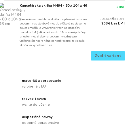
Kancelárska skriňa M494 - 80 x 104 x 46
3 dni
cm
329,64 €
/
ks
Kancelárska presklená skriňa dvojdverová s dvoma
bez DPH
268 €
policami, nadstavbový modul, výškové nastavenie
police umožňuje vytvorenie troch odkladacích
modulov 3M (odkladací modul 1M = manipulačný
priestor medzi dvoma policami vhodný pre
vloženie štandardného kancelárskeho zakladača),
skriňa vo vyhotovení: uz...
Zvoliť variant
materiál a spracovanie
vyrobené v EU
rozvoz tovaru
rýchle doručenie
dispozičné návrhy
odborné poradenstvo