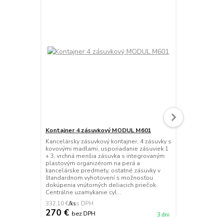
Kontajner 4 zásuvkový MODUL M601
Kancelársky 
Kancelársky zásuvkový kontajner, 4 zásuvky s
Kancelársky 
kovovými madlami, usporiadanie zásuviek 1
spojovací pa
+ 3, vrchná menšia zásuvka s integrovaným
25 mm, oboj
plastovým organizérom na perá a
podľa výber
kancelárske predmety, ostatné zásuvky v
čelný panel 
štandardnom vyhotovení s možnosťou
kombinácií 
dokúpenia vnútorných deliacich priečok.
spojovacím p
Centrálne uzamykanie cyl...
ko...
332,10 €
248,46 €
/
ks
/
ks
270 €
202 €
bez DPH
be
3 dni