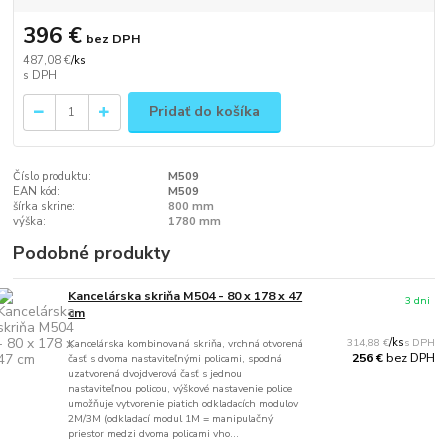
396 €
bez DPH
487,08 €
/
ks
Pridať do košíka
Číslo produktu:
M509
EAN kód:
M509
šírka skrine:
800 mm
výška:
1780 mm
Podobné produkty
Kancelárska skriňa M504 - 80 x 178 x 47
3 dni
cm
314,88 €
/
ks
Kancelárska kombinovaná skriňa, vrchná otvorená
bez DPH
256 €
časť s dvoma nastaviteľnými policami, spodná
uzatvorená dvojdverová časť s jednou
nastaviteľnou policou, výškové nastavenie police
umožňuje vytvorenie piatich odkladacích modulov
2M/3M (odkladací modul 1M = manipulačný
priestor medzi dvoma policami vho...