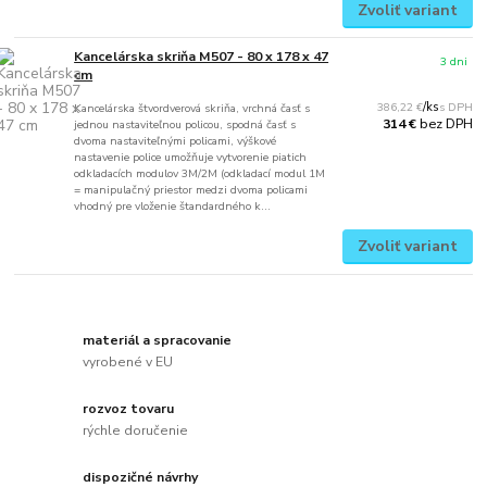
Zvoliť variant
Kancelárska skriňa M507 - 80 x 178 x 47
3 dni
cm
386,22 €
/
ks
Kancelárska štvordverová skriňa, vrchná časť s
bez DPH
314 €
jednou nastaviteľnou policou, spodná časť s
dvoma nastaviteľnými policami, výškové
nastavenie police umožňuje vytvorenie piatich
odkladacích modulov 3M/2M (odkladací modul 1M
= manipulačný priestor medzi dvoma policami
vhodný pre vloženie štandardného k...
Zvoliť variant
materiál a spracovanie
vyrobené v EU
rozvoz tovaru
rýchle doručenie
dispozičné návrhy