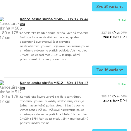
Zvoliť variant
Kancelárska skriňa M505 - 80 x 178 x 47
3 dni
cm
327,18 €
/
ks
Kancelárska kombinovaná skriňa, vrchná otvorená
bez DPH
266 €
časť s jednou nastaviteľnou policou, spodná
uzatvorená dvojdverová časť s dvoma
nastaviteľnými policami, výškové nastavenie police
umožňuje vytvorenie piatich odkladacích modulov
3M/2M (odkladací modul 1M = manipulačný
priestor medzi dvoma policami vho...
Zvoliť variant
Kancelárska skriňa M512 - 80 x 178 x 47
3 dni
cm
383,76 €
/
ks
Kancelárska štvordverová skriňa s centrálnou
bez DPH
312 €
otvorenou policou, v každej uzatvorenej časti je
jedna nastaviteľná polica, stredná časť s pevne
vymedzenou výškou, výškové nastavenie police
umožňuje vytvorenie piatich odkladacích modulov
2M/2M+1FM (odkladací modul 1M = manipulačný
priestor medzi dvoma ...