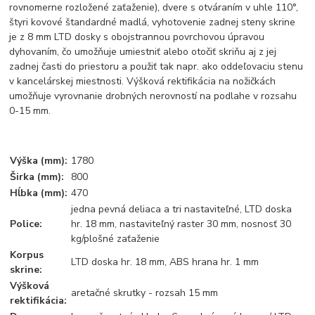
rovnomerne rozložené zaťaženie), dvere s otváraním v uhle 110°,
štyri kovové štandardné madlá, vyhotovenie zadnej steny skrine
je z 8 mm LTD dosky s obojstrannou povrchovou úpravou
dyhovaním, čo umožňuje umiestniť alebo otočiť skriňu aj z jej
zadnej časti do priestoru a použiť tak napr. ako oddeľovaciu stenu
v kancelárskej miestnosti. Výšková rektifikácia na nožičkách
umožňuje vyrovnanie drobných nerovností na podlahe v rozsahu
0-15 mm.
Výška (mm):
1780
Širka (mm):
800
Hĺbka (mm):
470
jedna pevná deliaca a tri nastaviteľné, LTD doska
Police:
hr. 18 mm, nastaviteľný raster 30 mm, nosnosť 30
kg/plošné zaťaženie
Korpus
LTD doska hr. 18 mm, ABS hrana hr. 1 mm
skrine:
Výšková
aretačné skrutky - rozsah 15 mm
rektifikácia: