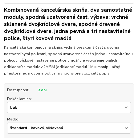
Kombinovaná kancelárska skriňa, dva samostatné
moduly, spodná uzatvorená časť, výbava: vrchné
sklenené dvojkrídlové dvere, spodné drevené
dvojkrídlové dvere, jedna pevná a tri nastaviteľné
police, štyri kovové madlá
Kancelárska kombinovaná skriňa, vrchná presklená časť s dvoma
nastaviteľnými policami, spodná uzatvorená časť s jednou nastaviteľnou
policou, výškové nastavenie police umožňuje vytvorenie piatich
odkladacích modulov 2M/3M (odkladací modul 1M = manipulačný
priestor medzi dvoma policami vhodný pre vlo...
celý popis
Dostupnosť
3 dni
Dekór lamina:
Madlo: