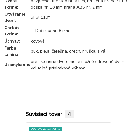
Dvere
bezpečnostné sklo hr. 6 mm, brúsená hrana / LTD
skrine:
doska hr. 18 mm hrana ABS hr. 2 mm
Otváranie
uhol 110°
dverí:
Chrbát
LTD doska hr. 8 mm
skrine:
Úchyty:
kovové
Farba
buk, biela, čerešňa, orech, hruška, sivá
lamina:
pre sklenené dvere nie je možné / drevené dvere
Uzamykanie:
voliteľná príplatková výbava
Súvisiaci tovar
4
Doprava ZADARMO
Doprava ZA