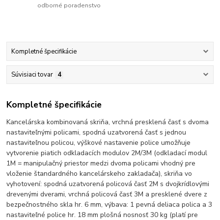
odborné poradenstvo
Kompletné špecifikácie
Súvisiaci tovar
4
Kompletné špecifikácie
Kancelárska kombinovaná skriňa, vrchná presklená časť s dvoma
nastaviteľnými policami, spodná uzatvorená časť s jednou
nastaviteľnou policou, výškové nastavenie police umožňuje
vytvorenie piatich odkladacích modulov 2M/3M (odkladací modul
1M = manipulačný priestor medzi dvoma policami vhodný pre
vloženie štandardného kancelárskeho zakladača), skriňa vo
vyhotovení: spodná uzatvorená policová časť 2M s dvojkrídlovými
drevenými dverami, vrchná policová časť 3M a presklené dvere z
bezpečnostného skla hr. 6 mm, výbava: 1 pevná deliaca polica a 3
nastaviteľné police hr. 18 mm plošná nosnosť 30 kg (platí pre