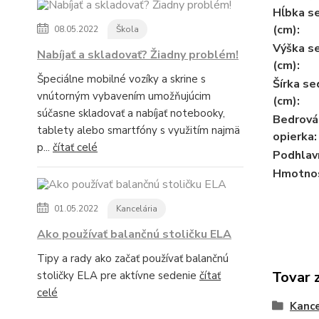
Hĺbka s
(cm):
08.05.2022
Škola
Výška s
Nabíjať a skladovať? Žiadny problém!
(cm):
Špeciálne mobilné vozíky a skrine s
Šírka se
vnútorným vybavením umožňujúcim
(cm):
súčasne skladovať a nabíjať notebooky,
Bedrová
tablety alebo smartfóny s využitím najmä
opierka:
p...
čítať celé
Podhlavn
Hmotnos
01.05.2022
Kancelária
Ako používať balančnú stoličku ELA
Tipy a rady ako začať používať balančnú
Tovar 
stoličky ELA pre aktívne sedenie
čítať
celé
Kance