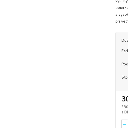
vysoký
opierk
s vyso
pri veľ
Dos
Far
Pod
Sto
3
380