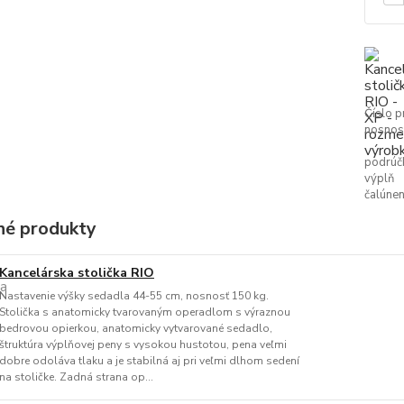
Číslo p
nosnos
podrúč
výplň
čalúnen
é produkty
Kancelárska stolička RIO
Nastavenie výšky sedadla 44-55 cm, nosnosť 150 kg.
Stolička s anatomicky tvarovaným operadlom s výraznou
bedrovou opierkou, anatomicky vytvarované sedadlo,
štruktúra výplňovej peny s vysokou hustotou, pena veľmi
dobre odoláva tlaku a je stabilná aj pri veľmi dlhom sedení
na stoličke. Zadná strana op...