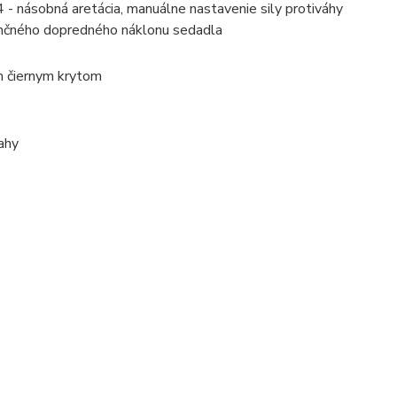
 násobná aretácia, manuálne nastavenie sily protiváhy
lančného dopredného náklonu sedadla
m čiernym krytom
ahy