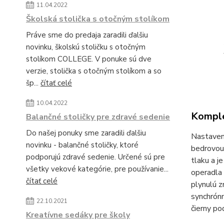
11.04.2022
Školská stolička s otočným stolíkom
Práve sme do predaja zaradili ďalšiu
novinku, školskú stoličku s otočným
stolíkom COLLEGE. V ponuke sú dve
verzie, stolička s otočným stolíkom a so
šp...
čítať celé
10.04.2022
Komple
Balančné stoličky pre zdravé sedenie
Do našej ponuky sme zaradili ďalšiu
Nastaven
novinku - balančné stoličky, ktoré
bedrovou 
podporujú zdravé sedenie. Určené sú pre
tlaku a j
všetky vekové kategórie, pre používanie...
operadla
čítať celé
plynulú z
synchrónn
22.10.2021
čierny po
Kreatívne sedáky pre školy