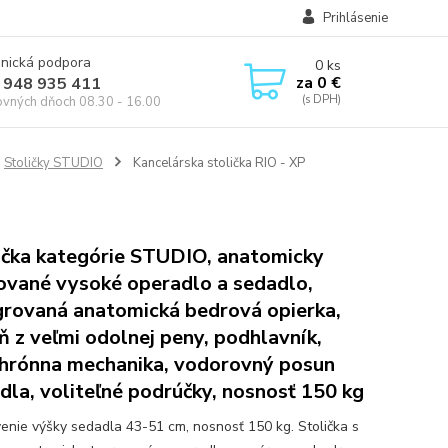
Prihlásenie
onická podpora
0
ks
za
0 €
 948 935 411
ovných dňoch 08.30 - 16.00
Stoličky STUDIO
Kancelárska stolička RIO - XP
ička kategórie STUDIO, anatomicky
ované vysoké operadlo a sedadlo,
grovaná anatomická bedrová opierka,
ň z veľmi odolnej peny, podhlavník,
hrónna mechanika, vodorovný posun
dla, voliteľné podrúčky, nosnosť 150 kg
enie výšky sedadla 43-51 cm, nosnosť 150 kg. Stolička s