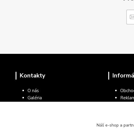
Kontakty
Informá
O nás
Obcho
Galéria
Rekla
Blog
Ochran
Kontakty
Všeob
kancel
Náš e-shop a partn
Vráten