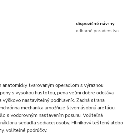
dispozičné návrhy
e
odborné poradenstvo
m anatomicky tvarovaným operadlom s výraznou
 peny s vysokou hustotou, pena veľmi dobre odoláva
ý a výškovo nastaviteľný podhlavník. Zadná strana
ynchrónna mechanika umožňuje štvornásobnú aretáciu,
adlo s vodorovným nastavením posunu. Voliteľná
áklonu sedadla sediacej osoby. Hliníkový leštený alebo
y, voliteľné podrúčky.