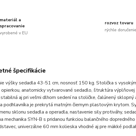
materiál a
rozvoz tovaru
spracovanie
rýchle doručeni
vyrobené v EU
tné špecifikácie
ie výšky sedadla 43-51 cm, nosnosť 150 kg. Stolička s vysoký
opierkou, anatomicky vytvarované sedadlo, štruktúra výplňovej
e stabilná aj pri veľmi dlhom sedení na stoličke, čalúnený sklopn
 a podhlavníka je prekrytá matným čiernym plastovým krytom. S
menu sklonu sedadla a operadla, nastavenie sily protiváhy, sed
a mechanika SYN-B s pridanou funkciou balančného dopredného n
dstavec, univerzálne 60 mm kolieska vhodné aj pre mäkké podlah