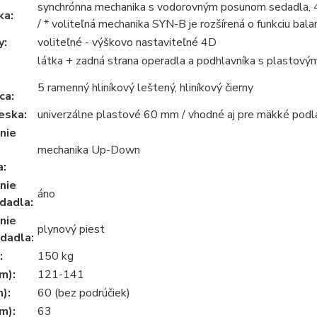
synchrónna mechanika s vodorovným posunom sedadla, 4 -
ka:
/ * voliteľná mechanika SYN-B je rozšírená o funkciu ba
y:
voliteľné - výškovo nastaviteľné 4D
látka + zadná strana operadla a podhlavníka s plastový
5 ramenný hliníkový leštený, hliníkový čierny
ca:
eska:
univerzálne plastové 60 mm / vhodné aj pre mäkké podl
nie
mechanika Up-Down
a:
nie
áno
dadla:
nie
plynový piest
dadla:
:
150 kg
m):
121-141
m):
60 (bez podrúčiek)
m):
63