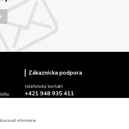
Zákaznícka podpora
telefonický kontakt
+421 948 935 411
ličky
v pracovných dňoch 08.30 - 16.00
stoličiek
farby
obchod@marketsk.sk
osiek
brazovať informácie