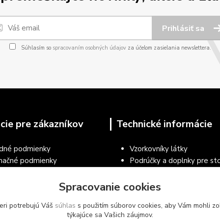
Prihlásiť sa
Súhlasím so
spracovaním osobných údajov
za účelom zasielania newslettera.
cie pre zákazníkov
Technické informácie
dné podmienky
Vzorkovníky látky
mačné podmienky
Podrúčky a doplnky pre sto
a osobných údajov
Návod na čistenie a údržbu 
ecné podmienky používania
Spracovanie cookies
Vzorkovníky RAL práškové 
árskeho nábytku a vybavenia
Vzorkovníky nábytkových d
eri potrebujú Váš
súhlas
s použitím súborov cookies, aby Vám mohli zo
ie tovaru
týkajúce sa Vašich záujmov.