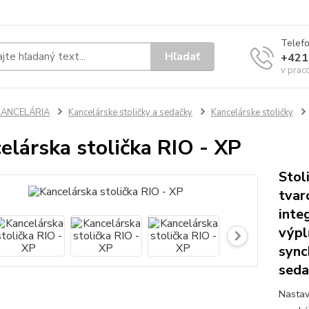
Telef
Hľadať
+421
v prac
KANCELÁRIA
Kancelárske stoličky a sedačky
Kancelárske stoličky
elárska stolička RIO - XP
Stol
tvar
inte
výpl
sync
seda
Nastav