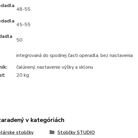
edadla
48-55
edadla
45-55
dadla
50
integrovaná do spodnej časti operadla, bez nastavenia
ík:
čalúnený, nastavenie výšky a sklonu
ť:
20 kg
zaradený v kategóriách
lárske stoličky
Stoličky STUDIO