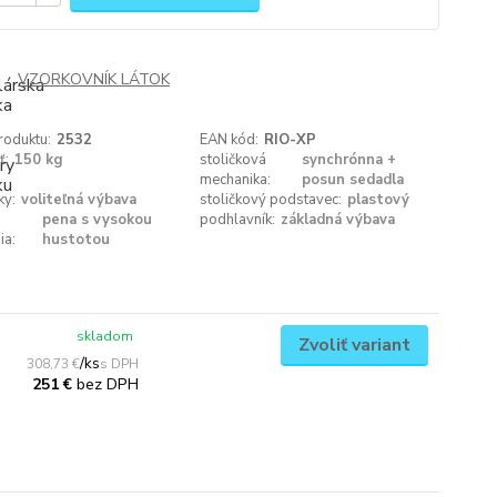
VZORKOVNÍK LÁTOK
roduktu:
2532
EAN kód:
RIO-XP
ť:
150 kg
stoličková
synchrónna +
mechanika:
posun sedadla
ky:
voliteľná výbava
stoličkový podstavec:
plastový
pena s vysokou
podhlavník:
základná výbava
ia:
hustotou
skladom
Zvoliť variant
/
ks
308,73 €
bez DPH
251 €