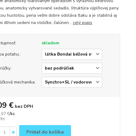
m anatomicky tvarovaným operadlom s výraznou bedrovou
ou, anatomicky vytvarované sedadlo, štruktúra výplňovej peny
kou hustotou, pena veľmi dobre odoláva tlaku a je stabilná aj
mi dlhom sedení na stoličke, čalúnen...
celý popis
tupnosť
skladom
ba poťahu.:
rúčky.:
ličková mechanika:
09 €
bez DPH
/
ks
,07 €
Pridať do košíka