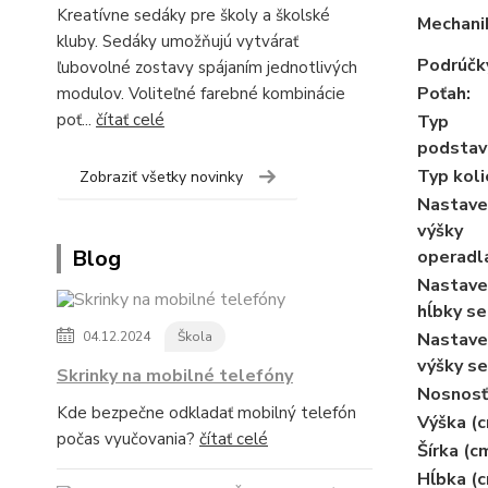
Kreatívne sedáky pre školy a školské
Mechani
kluby. Sedáky umožňujú vytvárať
Podrúčk
ľubovolné zostavy spájaním jednotlivých
Poťah:
modulov. Voliteľné farebné kombinácie
poť...
čítať celé
Typ
podstav
Typ koli
Zobraziť všetky novinky
Nastave
výšky
Blog
operadl
Nastave
hĺbky se
04.12.2024
Škola
Nastave
výšky se
Skrinky na mobilné telefóny
Nosnosť
Kde bezpečne odkladať mobilný telefón
Výška (c
počas vyučovania?
čítať celé
Šírka (c
Hĺbka (c