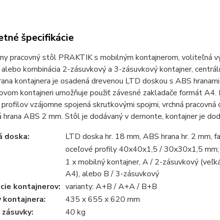
tné špecifikácie
ny pracovný stôl PRAKTIK s mobilným kontajnerom, voliteľná vý
 alebo kombinácia 2-zásuvkový a 3-zásuvkový kontajner, centrál
rana kontajnera je osadená drevenou LTD doskou s ABS hranami,
ovom kontajneri umožňuje použiť závesné zakladače formát A4.
profilov vzájomne spojená skrutkovými spojmi, vrchná pracovná 
 hrana ABS 2 mm. Stôl je dodávaný v demonte, kontajner je do
á doska:
LTD doska hr. 18 mm, ABS hrana hr. 2 mm, fa
oceľové profily 40x40x1,5 / 30x30x1,5 mm; 
1 x mobilný kontajner, A / 2-zásuvkový (veľ
A4), alebo B / 3-zásuvkový
cie kontajnerov:
varianty: A+B / A+A / B+B
 kontajnera:
435 x 655 x 620 mm
 zásuvky:
40 kg