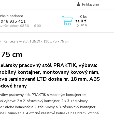
Prihlásenie
onická podpora
0
ks
za
0 €
 948 935 411
ovných dňoch 08.30 - 16.00
Kancelársky stôl TB519 - 198 x 75 x 75 cm
 75 cm
elársky pracovný stôl PRAKTIK, výbava:
mobilný kontajner, montovaný kovový rám,
ová laminovaná LTD doska hr. 18 mm, ABS
dové hrany
zálny pracovný stôl PRAKTIK s mobilným kontajnerom,
ľná výbava: 2 x 2-zásuvkový kontajner, 2 x 3-zásuvkový
ner alebo kombinácia 2-zásuvkový a 3-zásuvkový kontajner,
lne uzamykanie, 4 otočné plastové kolieska bez brzdy, vrchná