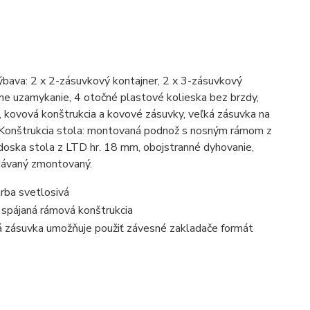
bava: 2 x 2-zásuvkový kontajner, 2 x 3-zásuvkový
ne uzamykanie, 4 otočné plastové kolieska bez brzdy,
 kovová konštrukcia a kovové zásuvky, veľká zásuvka na
 Konštrukcia stola: montovaná podnož s nosným rámom z
doska stola z LTD hr. 18 mm, obojstranné dyhovanie,
dávaný zmontovaný.
rba svetlosivá
spájaná rámová konštrukcia
ká zásuvka umožňuje použiť závesné zakladače formát