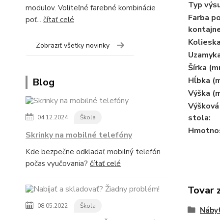
Typ výsu
modulov. Voliteľné farebné kombinácie
Farba p
poť...
čítať celé
kontajne
Kolieska
Zobraziť všetky novinky
Uzamyka
Šírka (m
Hĺbka (
Blog
Výška (
Výšková 
stola:
04.12.2024
Škola
Hmotnos
Skrinky na mobilné telefóny
Kde bezpečne odkladať mobilný telefón
počas vyučovania?
čítať celé
Tovar 
08.05.2022
Škola
Nábyt