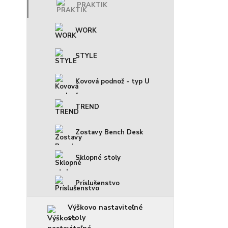
PRAKTIK
WORK
STYLE
Kovová podnož - typ U
TREND
Zostavy Bench Desk
Sklopné stoly
Príslušenstvo
Výškovo nastaviteľné
stoly