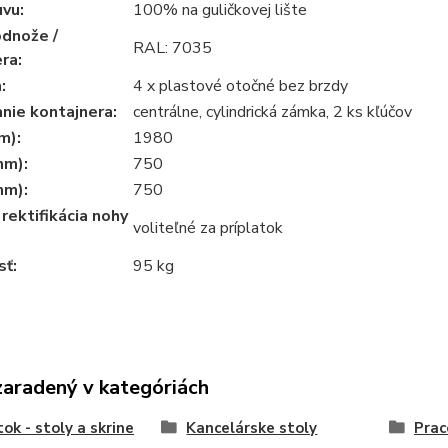
vu:
100% na guličkovej lište
odnože /
RAL: 7035
ra:
:
4 x plastové otočné bez brzdy
nie kontajnera:
centrálne, cylindrická zámka, 2 ks kľúčov
m):
1980
mm):
750
mm):
750
rektifikácia nohy
voliteľné za príplatok
ť:
95 kg
zaradený v kategóriách
ok - stoly a skrine
Kancelárske stoly
Prac