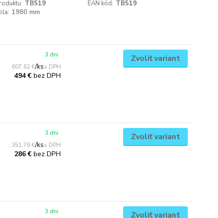
roduktu:
TB519
EAN kód:
TB519
ola:
1980 mm
3 dni
Zvoliť variant
/
ks
607,62 €
bez DPH
494 €
3 dni
Zvoliť variant
/
ks
351,78 €
bez DPH
286 €
3 dni
Zvoliť variant