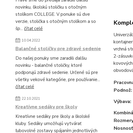
Práve sme do predaja zaradili ďalšiu
novinku, školskú stoličku s otočným
stolíkom COLLEGE. V ponuke sú dve
verzie, stolička s otočným stolíkom a so
Komple
šp...
čítať celé
Univerzál
10.04.2022
kontajner
Balančné stoličky pre zdravé sedenie
vrchná st
2-zásuvk
Do našej ponuky sme zaradili ďalšiu
kovových 
novinku - balančné stoličky, ktoré
obvodová
podporujú zdravé sedenie. Určené sú pre
všetky vekové kategórie, pre používanie...
Pracovn
čítať celé
Podnož:
22.10.2021
Výbava:
Kreatívne sedáky pre školy
Kombiná
Kreatívne sedáky pre školy a školské
Rozmery
kluby. Sedáky umožňujú vytvárať
Nosnosť
ľubovolné zostavy spájaním jednotlivých