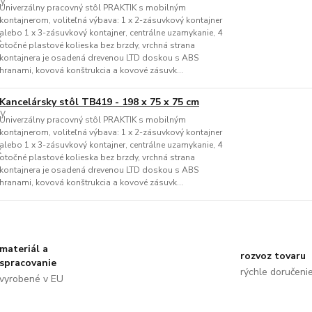
Univerzálny pracovný stôl PRAKTIK s mobilným
kontajnerom, voliteľná výbava: 1 x 2-zásuvkový kontajner
alebo 1 x 3-zásuvkový kontajner, centrálne uzamykanie, 4
otočné plastové kolieska bez brzdy, vrchná strana
kontajnera je osadená drevenou LTD doskou s ABS
hranami, kovová konštrukcia a kovové zásuvk...
Kancelársky stôl TB419 - 198 x 75 x 75 cm
Univerzálny pracovný stôl PRAKTIK s mobilným
kontajnerom, voliteľná výbava: 1 x 2-zásuvkový kontajner
alebo 1 x 3-zásuvkový kontajner, centrálne uzamykanie, 4
otočné plastové kolieska bez brzdy, vrchná strana
kontajnera je osadená drevenou LTD doskou s ABS
hranami, kovová konštrukcia a kovové zásuvk...
materiál a
rozvoz tovaru
spracovanie
rýchle doručeni
vyrobené v EU