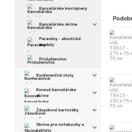
Kancelárske kontajnery
Podobn
Kancelárske skrine
Paravány - akustické
moduly
Príslušenstvo
Konferenčné stoly
Kovové kancelárske
skrine
Zásuvkové kartotéky
Skrine pre notebooky a
tablety