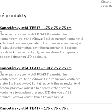
Číslo p
šírka st
é produkty
Kancelársky stôl TB517 - 175 x 75 x 75 cm
Univerzálny pracovný stôl PRAKTIK s mobilným
kontajnerom, voliteľná výbava: 2 x 2-zásuvkový kontajner, 2
x 3-zásuvkový kontajner alebo kombinácia 2-zásuvkový a
3-zásuvkový kontajner, centrálne uzamykanie, 4 otočné
plastové kolieska bez brzdy, vrchná strana kontajnera je
osadená drevenou LTD doskou s...
Kancelársky stôl TB413 - 130 x 75 x 75 cm
Univerzálny pracovný stôl PRAKTIK s mobilným
kontajnerom, voliteľná výbava: 1 x 2-zásuvkový kontajner
alebo 1 x 3-zásuvkový kontajner, centrálne uzamykanie, 4
otočné plastové kolieska bez brzdy, vrchná strana
kontajnera je osadená drevenou LTD doskou s ABS
hranami, kovová konštrukcia a kovové zásuvk...
Kancelársky stôl TB417 - 175 x 75 x 75 cm