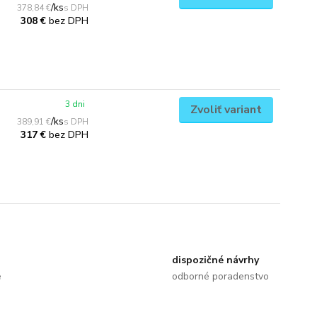
/
ks
378,84 €
bez DPH
308 €
3 dni
Zvoliť variant
/
ks
389,91 €
bez DPH
317 €
dispozičné návrhy
e
odborné poradenstvo