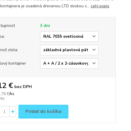
 kontajnera je osadená drevenou LTD doskou s...
celý popis
tupnosť
3 dni
ba:
nož stola:
lový kontajner
12 €
bez DPH
/
ks
,76 €
Pridať do košíka