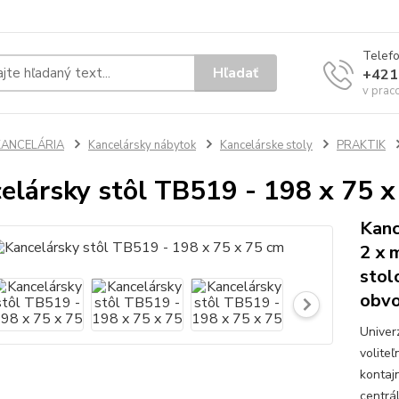
Telef
Hľadať
+421
v prac
KANCELÁRIA
Kancelársky nábytok
Kancelárske stoly
PRAKTIK
elársky stôl TB519 - 198 x 75 x
Kanc
2 x 
stol
obvo
Univer
volite
kontaj
centrá