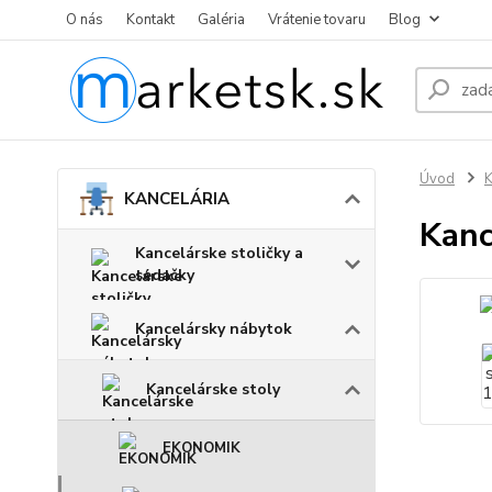
O nás
Kontakt
Galéria
Vrátenie tovaru
Blog
Úvod
KANCELÁRIA
Kanc
Kancelárske stoličky a
sedačky
Kancelársky nábytok
Kancelárske stoly
EKONOMIK