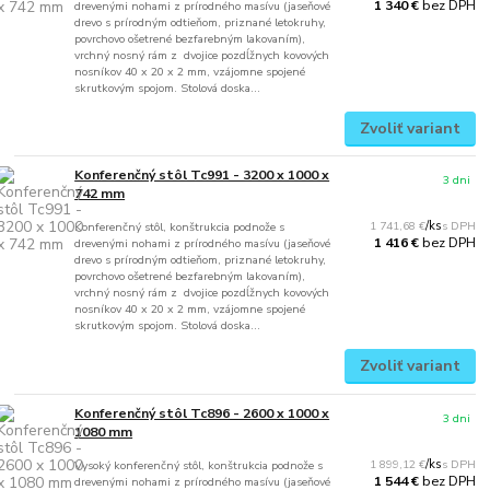
bez DPH
1 340 €
drevenými nohami z prírodného masívu (jaseňové
drevo s prírodným odtieňom, priznané letokruhy,
povrchovo ošetrené bezfarebným lakovaním),
vrchný nosný rám z dvojice pozdĺžnych kovových
nosníkov 40 x 20 x 2 mm, vzájomne spojené
skrutkovým spojom. Stolová doska...
Zvoliť variant
Konferenčný stôl Tc991 - 3200 x 1000 x
3 dni
742 mm
1 741,68 €
/
ks
Konferenčný stôl, konštrukcia podnože s
bez DPH
1 416 €
drevenými nohami z prírodného masívu (jaseňové
drevo s prírodným odtieňom, priznané letokruhy,
povrchovo ošetrené bezfarebným lakovaním),
vrchný nosný rám z dvojice pozdĺžnych kovových
nosníkov 40 x 20 x 2 mm, vzájomne spojené
skrutkovým spojom. Stolová doska...
Zvoliť variant
Konferenčný stôl Tc896 - 2600 x 1000 x
3 dni
1080 mm
1 899,12 €
/
ks
Vysoký konferenčný stôl, konštrukcia podnože s
bez DPH
1 544 €
drevenými nohami z prírodného masívu (jaseňové