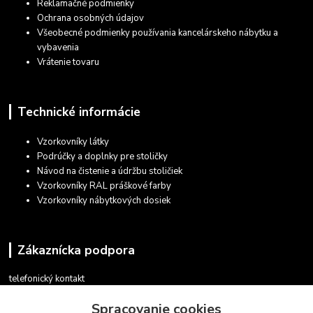
Reklamačné podmienky
Ochrana osobných údajov
Všeobecné podmienky používania kancelárskeho nábytku a
vybavenia
Vrátenie tovaru
Technické informácie
Vzorkovníky látky
Podrúčky a doplnky pre stoličky
Návod na čistenie a údržbu stoličiek
Vzorkovníky RAL práškové farby
Vzorkovníky nábytkových dosiek
Zákaznícka podpora
telefonický kontakt
+421 948 935 411
Spracovanie cookies
v pracovných dňoch 08.30 - 16.00