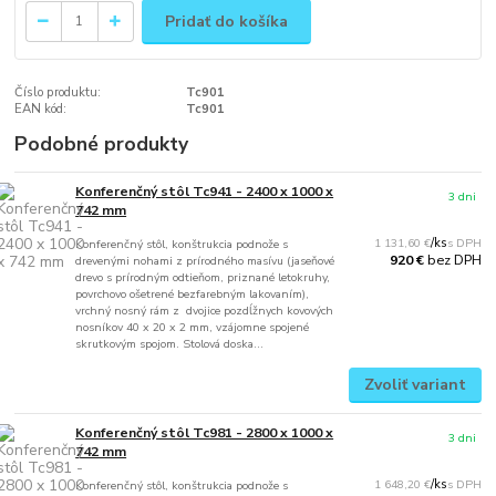
Pridať do košíka
Číslo produktu:
Tc901
EAN kód:
Tc901
Podobné produkty
Konferenčný stôl Tc941 - 2400 x 1000 x
3 dni
742 mm
1 131,60 €
/
ks
Konferenčný stôl, konštrukcia podnože s
bez DPH
920 €
drevenými nohami z prírodného masívu (jaseňové
drevo s prírodným odtieňom, priznané letokruhy,
povrchovo ošetrené bezfarebným lakovaním),
vrchný nosný rám z dvojice pozdĺžnych kovových
nosníkov 40 x 20 x 2 mm, vzájomne spojené
skrutkovým spojom. Stolová doska...
Zvoliť variant
Konferenčný stôl Tc981 - 2800 x 1000 x
3 dni
742 mm
1 648,20 €
/
ks
Konferenčný stôl, konštrukcia podnože s