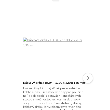
Káblový držiak BK04 - 1100 x 220 x 135 mm
Káblový drži
Univerzálny káblový džiak pre elektrické
Univerzálny 
káble a príslušenstvo, vhodný pre použitie
káble a prís
na "desk-bech" zostavách kancelárskych
na všetky ty
stolov s možnosťou uchytenia skrutkovým
s možnosťou
spojom na spodnú stranu stolovej dosky,
na spodnú st
káblový držiak je vyrobený z tvarovaného
držiak je vy