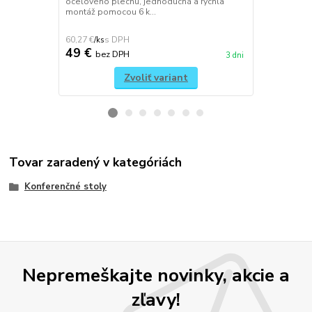
oceľového plechu, jednoduchá a rýchla
plechu, jedn
montáž pomocou 6 k...
pomocou 6 ko
60,27 €
70,11 €
/
ks
/
ks
49 €
57 €
bez DPH
bez 
3 dni
Zvoliť variant
Tovar zaradený v kategóriách
Konferenčné stoly
Nepremeškajte novinky, akcie a
zľavy!