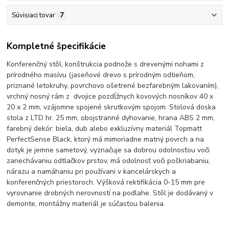
Súvisiaci tovar
7
Kompletné špecifikácie
Konferenčný stôl, konštrukcia podnože s drevenými nohami z
prírodného masívu (jaseňové drevo s prírodným odtieňom,
priznané letokruhy, povrchovo ošetrené bezfarebným lakovaním),
vrchný nosný rám z dvojice pozdĺžnych kovových nosníkov 40 x
20 x 2 mm, vzájomne spojené skrutkovým spojom. Stolová doska
stola z LTD hr. 25 mm, obojstranné dyhovanie, hrana ABS 2 mm,
farebný dekór: biela, dub alebo exkluzívny materiál Topmatt
PerfectSense Black, ktorý má mimoriadne matný povrch a na
dotyk je jemne sametový, vyznačuje sa dobrou odolnosťou voči
zanechávaniu odtlačkov prstov, má odolnosť voči poškriabaniu,
nárazu a namáhaniu pri používani v kancelárskych a
konferenčných priestoroch. Výšková rektifikácia 0-15 mm pre
vyrovnanie drobných nerovností na podlahe. Stôl je dodávaný v
demonte, montážny materiál je súčasťou balenia.