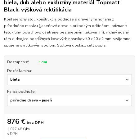
biela, dub alebo exkluzíny materiál Topmatt
Black, výšková rektifikácia
Konferenčný stôl, konštrukcia podnože s drevenými nohami z
prírodného masívu (jaseňové drevo s prírodným odtieňom, priznané
letokruhy, povrchovo ošetrené bezfarebným lakovaním), vrchný nosný
rám z dvojice pozdĺžnych kovových nosníkov 40 x 20 x 2 mm, vzájomne
spojené skrutkovým spojom. Stolová doska...
celý popis
Dostupnosť
3 dni
Dekór lamina:
Farba podnože:
876 €
bez DPH
1 077,48 €
/
ks