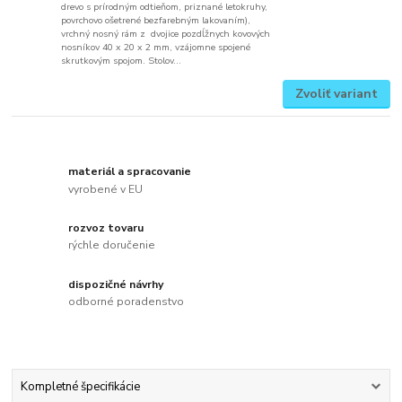
drevo s prírodným odtieňom, priznané letokruhy,
povrchovo ošetrené bezfarebným lakovaním),
vrchný nosný rám z dvojice pozdĺžnych kovových
nosníkov 40 x 20 x 2 mm, vzájomne spojené
skrutkovým spojom. Stolov...
Zvoliť variant
materiál a spracovanie
vyrobené v EU
rozvoz tovaru
rýchle doručenie
dispozičné návrhy
odborné poradenstvo
Kompletné špecifikácie