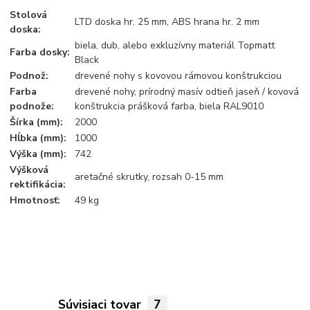
Stolová
LTD doska hr. 25 mm, ABS hrana hr. 2 mm
doska:
biela, dub, alebo exkluzívny materiál Topmatt
Farba dosky:
Black
Podnož:
drevené nohy s kovovou rámovou konštrukciou
Farba
drevené nohy, prírodný masív odtieň jaseň / kovová
podnože:
konštrukcia prášková farba, biela RAL9010
Šírka (mm):
2000
Hĺbka (mm):
1000
Výška (mm):
742
Výšková
aretačné skrutky, rozsah 0-15 mm
rektifikácia:
Hmotnosť:
49 kg
Súvisiaci tovar
7