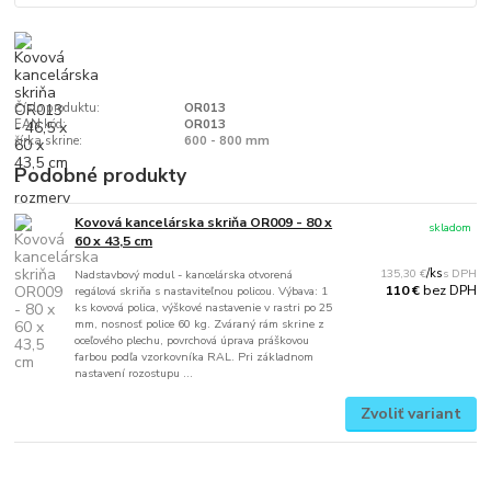
Číslo produktu:
OR013
EAN kód:
OR013
šírka skrine:
600 - 800 mm
Podobné produkty
Kovová kancelárska skriňa OR009 - 80 x
skladom
60 x 43,5 cm
135,30 €
/
ks
Nadstavbový modul - kancelárska otvorená
bez DPH
110 €
regálová skriňa s nastaviteľnou policou. Výbava: 1
ks kovová polica, výškové nastavenie v rastri po 25
mm, nosnosť police 60 kg. Zváraný rám skrine z
oceľového plechu, povrchová úprava práškovou
farbou podľa vzorkovníka RAL. Pri základnom
nastavení rozostupu ...
Zvoliť variant