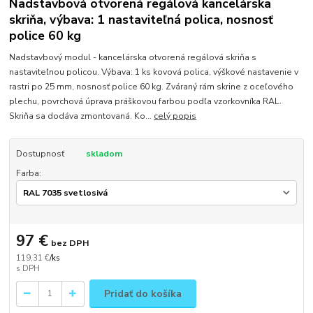
Nadstavbová otvorená regálová kancelárska
skriňa, výbava: 1 nastaviteľná polica, nosnosť
police 60 kg
Nadstavbový modul - kancelárska otvorená regálová skriňa s
nastaviteľnou policou. Výbava: 1 ks kovová polica, výškové nastavenie v
rastri po 25 mm, nosnosť police 60 kg. Zváraný rám skrine z oceľového
plechu, povrchová úprava práškovou farbou podľa vzorkovníka RAL.
Skriňa sa dodáva zmontovaná. Ko...
celý popis
Dostupnosť
skladom
Farba:
97 €
bez DPH
119,31 €
/
ks
Pridať do košíka