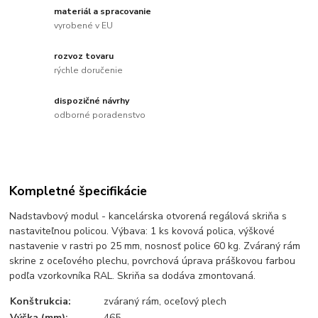
materiál a spracovanie
vyrobené v EU
rozvoz tovaru
rýchle doručenie
dispozičné návrhy
odborné poradenstvo
Kompletné špecifikácie
Nadstavbový modul - kancelárska otvorená regálová skriňa s
nastaviteľnou policou. Výbava: 1 ks kovová polica, výškové
nastavenie v rastri po 25 mm, nosnosť police 60 kg. Zváraný rám
skrine z oceľového plechu, povrchová úprava práškovou farbou
podľa vzorkovníka RAL. Skriňa sa dodáva zmontovaná.
Konštrukcia:
zváraný rám, oceľový plech
Výška (mm):
465