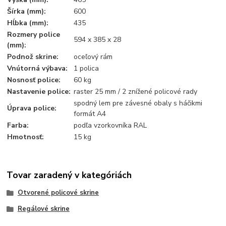
Šírka (mm):
600
Hĺbka (mm):
435
Rozmery police
594 x 385 x 28
(mm):
Podnož skrine:
oceľový rám
Vnútorná výbava:
1 polica
Nosnosť police:
60 kg
Nastavenie police:
raster 25 mm / 2 znížené policové rady
spodný lem pre závesné obaly s háčikmi
Úprava police:
formát A4
Farba:
podľa vzorkovníka RAL
Hmotnosť:
15 kg
Tovar zaradený v kategóriách
Otvorené policové skrine
Regálové skrine