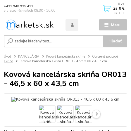
0
ks
+421 948 935 411
za
0 €
v pracovných dňoch 08.30 - 16.00
Menu
Hľadať
Úvod
KANCELÁRIA
Kovové kancelárske skrine
Otvorené policové
skrine
Kovová kancelárska skriňa OR013 - 46,5 x 60 x 43,5 cm
Kovová kancelárska skriňa OR013
- 46,5 x 60 x 43,5 cm