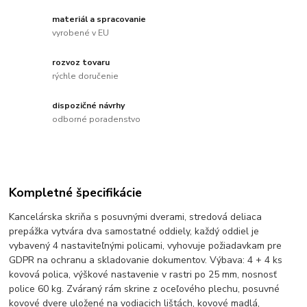
materiál a spracovanie
vyrobené v EU
rozvoz tovaru
rýchle doručenie
dispozičné návrhy
odborné poradenstvo
Kompletné špecifikácie
Kancelárska skriňa s posuvnými dverami, stredová deliaca
prepážka vytvára dva samostatné oddiely, každý oddiel je
vybavený 4 nastaviteľnými policami, vyhovuje požiadavkam pre
GDPR na ochranu a skladovanie dokumentov. Výbava: 4 + 4 ks
kovová polica, výškové nastavenie v rastri po 25 mm, nosnosť
police 60 kg. Zváraný rám skrine z oceľového plechu, posuvné
kovové dvere uložené na vodiacich lištách, kovové madlá,