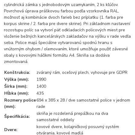
cylindrická zámka s jednobodovým uzamykaním, 2 ks kľúčov.
Povrchová úprava práškovou farbou podľa vzorkovníka RAL,
možnosť aj kombinácie dvoch farieb bez príplatku (1. farba pre
korpus skrine / 2. farba pre dvere skrine). Pri základnom nastavení
rozostupu políc sa vytvorí päť odkladacích policových miest pre
vloženie bežných kancelárskych zakladačov na výšku v rade vedľa
seba. Police majú špeciálne vytvarovanú spodnú hranu s
vnútorným ohybom / olemovaním, ktoré umožňuje použiť závesné
obaly s kovovými háčikmi formátu A4. Skriňa sa dodáva
zmontovaná.
Konštrukcia:
zváraný rám, oceľový plech, vyhovuje pre GDPR
Výška (mm):
1990
Šírka (mm):
1400
Hĺbka (mm):
435
Rozmery police
694 x 385 x 28 / dve samostatné police v jednom
(mm):
rade
skriňa je rozdelená prepážkou na dva
Špecifikácia:
samostatné oddiely
kovové dvere, kolajničkový posuvný systém
Dvere:
otvárania, kovové madlá