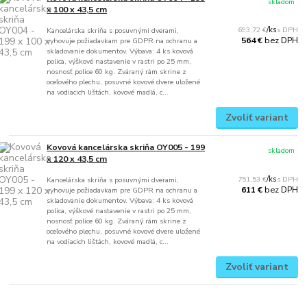
skladom
x 100 x 43,5 cm
693,72 €
/
ks
Kancelárska skriňa s posuvnými dverami,
bez DPH
564 €
vyhovuje požiadavkam pre GDPR na ochranu a
skladovanie dokumentov. Výbava: 4 ks kovová
polica, výškové nastavenie v rastri po 25 mm,
nosnosť police 60 kg. Zváraný rám skrine z
oceľového plechu, posuvné kovové dvere uložené
na vodiacich lištách, kovové madlá, c...
Zvoliť variant
Kovová kancelárska skriňa OY005 - 199
skladom
x 120 x 43,5 cm
751,53 €
/
ks
Kancelárska skriňa s posuvnými dverami,
bez DPH
611 €
vyhovuje požiadavkam pre GDPR na ochranu a
skladovanie dokumentov. Výbava: 4 ks kovová
polica, výškové nastavenie v rastri po 25 mm,
nosnosť police 60 kg. Zváraný rám skrine z
oceľového plechu, posuvné kovové dvere uložené
na vodiacich lištách, kovové madlá, c...
Zvoliť variant