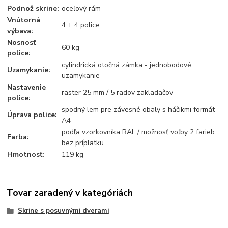
Podnož skrine:
oceľový rám
Vnútorná
4 + 4 police
výbava:
Nosnosť
60 kg
police:
cylindrická otočná zámka - jednobodové
Uzamykanie:
uzamykanie
Nastavenie
raster 25 mm / 5 radov zakladačov
police:
spodný lem pre závesné obaly s háčikmi formát
Úprava police:
A4
podľa vzorkovníka RAL / možnosť voľby 2 farieb
Farba:
bez príplatku
Hmotnosť:
119 kg
Tovar zaradený v kategóriách
Skrine s posuvnými dverami