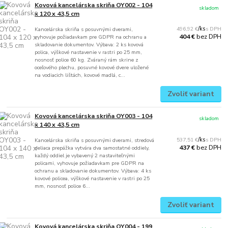
Kovová kancelárska skriňa OY002 - 104
skladom
x 120 x 43,5 cm
496,92 €
/
ks
Kancelárska skriňa s posuvnými dverami,
bez DPH
404 €
vyhovuje požiadavkam pre GDPR na ochranu a
skladovanie dokumentov. Výbava: 2 ks kovová
polica, výškové nastavenie v rastri po 25 mm,
nosnosť police 60 kg. Zváraný rám skrine z
oceľového plechu, posuvné kovové dvere uložené
na vodiacich lištách, kovové madlá, c...
Zvoliť variant
Kovová kancelárska skriňa OY003 - 104
skladom
x 140 x 43,5 cm
537,51 €
/
ks
Kancelárska skriňa s posuvnými dverami, stredová
bez DPH
437 €
deliaca prepážka vytvára dva samostatné oddiely,
každý oddiel je vybavený 2 nastaviteľnými
policami, vyhovuje požiadavkam pre GDPR na
ochranu a skladovanie dokumentov. Výbava: 4 ks
kovové policea, výškové nastavenie v rastri po 25
mm, nosnosť police 6...
Zvoliť variant
Kovová kancelárska skriňa OY004 - 199