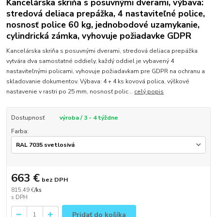
Kancelárska skriňa s posuvnými dverami, výbava:
stredová deliaca prepážka, 4 nastaviteľné police,
nosnosť police 60 kg, jednobodové uzamykanie,
cylindrická zámka, vyhovuje požiadavke GDPR
Kancelárska skriňa s posuvnými dverami, stredová deliaca prepážka
vytvára dva samostatné oddiely, každý oddiel je vybavený 4
nastaviteľnými policami, vyhovuje požiadavkam pre GDPR na ochranu a
skladovanie dokumentov. Výbava: 4 + 4 ks kovová polica, výškové
nastavenie v rastri po 25 mm, nosnosť polic...
celý popis
Dostupnosť
výroba / 3 - 4 týždne
Farba:
663 €
bez DPH
815,49 €
/
ks
Pridať do košíka