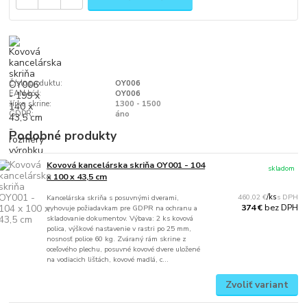
Číslo produktu:
OY006
EAN kód:
OY006
šírka skrine:
1300 - 1500
GDPR:
áno
Podobné produkty
Kovová kancelárska skriňa OY001 - 104
skladom
x 100 x 43,5 cm
460,02 €
/
ks
Kancelárska skriňa s posuvnými dverami,
bez DPH
374 €
vyhovuje požiadavkam pre GDPR na ochranu a
skladovanie dokumentov. Výbava: 2 ks kovová
polica, výškové nastavenie v rastri po 25 mm,
nosnosť police 60 kg. Zváraný rám skrine z
oceľového plechu, posuvné kovové dvere uložené
na vodiacich lištách, kovové madlá, c...
Zvoliť variant