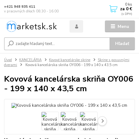
0
ks
+421 948 935 411
za
0 €
v pracovných dňoch 08.30 - 16.00
Menu
Hľadať
Úvod
KANCELÁRIA
Kovové kancelárske skrine
Skrine s posuvnými
dverami
Kovová kancelárska skriňa OY006 - 199 x 140 x 43,5 cm
Kovová kancelárska skriňa OY006
- 199 x 140 x 43,5 cm