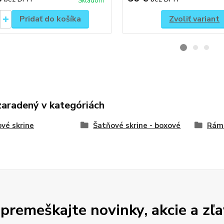
Skladom
Pridať do košíka
Zvoliť variant
zaradený v kategóriách
vé skrine
Šatňové skrine - boxové
Rám
premeškajte novinky, akcie a zľa