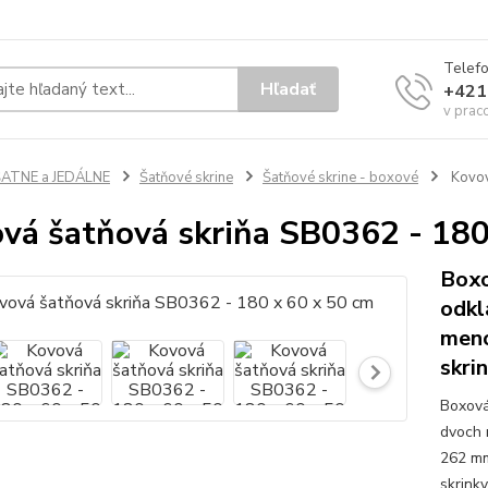
Telef
Hľadať
+421
v prac
ŠATNE a JEDÁLNE
Šatňové skrine
Šatňové skrine - boxové
Kovov
vá šatňová skriňa SB0362 - 180
Boxo
odkl
meno
skri
Boxová
dvoch 
262 mm
skrink