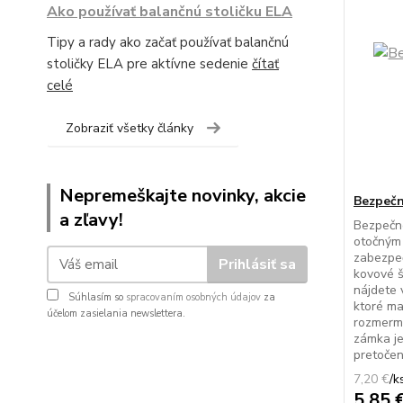
Ako používať balančnú stoličku ELA
Tipy a rady ako začať používať balančnú
stoličky ELA pre aktívne sedenie
čítať
celé
Zobraziť všetky články
Nepremeškajte novinky, akcie
Bezpeč
a zľavy!
Bezpečn
otočným
zabezpeč
Prihlásiť sa
kovové š
nájdete
Súhlasím so
spracovaním osobných údajov
za
ktoré ma
účelom zasielania newslettera.
rozmerm
zámka je
pretočeni
7,20 €
/
k
5,85 