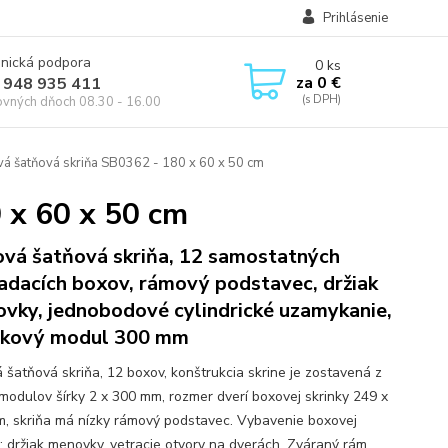
Prihlásenie
onická podpora
0
ks
za
0 €
 948 935 411
ovných dňoch 08.30 - 16.00
á šatňová skriňa SB0362 - 180 x 60 x 50 cm
 x 60 x 50 cm
vá šatňová skriňa, 12 samostatných
adacích boxov, rámový podstavec, držiak
vky, jednobodové cylindrické uzamykanie,
nkový modul 300 mm
 šatňová skriňa, 12 boxov, konštrukcia skrine je zostavená z
modulov šírky 2 x 300 mm, rozmer dverí boxovej skrinky 249 x
, skriňa má nízky rámový podstavec. Vybavenie boxovej
y: držiak menovky, vetracie otvory na dverách. Zváraný rám