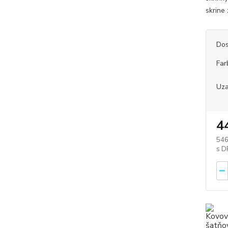
skrine
Dos
Far
Uza
4
546