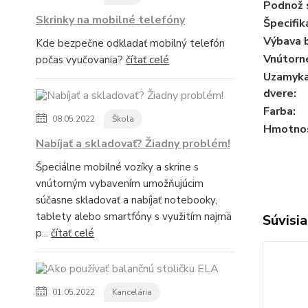
Podnož s
Skrinky na mobilné telefóny
Špecifik
Výbava b
Kde bezpečne odkladať mobilný telefón
Vnútorn
počas vyučovania?
čítať celé
Uzamyka
dvere:
Farba:
08.05.2022
Škola
Hmotnos
Nabíjať a skladovať? Žiadny problém!
Špeciálne mobilné vozíky a skrine s
vnútorným vybavením umožňujúcim
súčasne skladovať a nabíjať notebooky,
tablety alebo smartfóny s využitím najmä
Súvisia
p...
čítať celé
01.05.2022
Kancelária