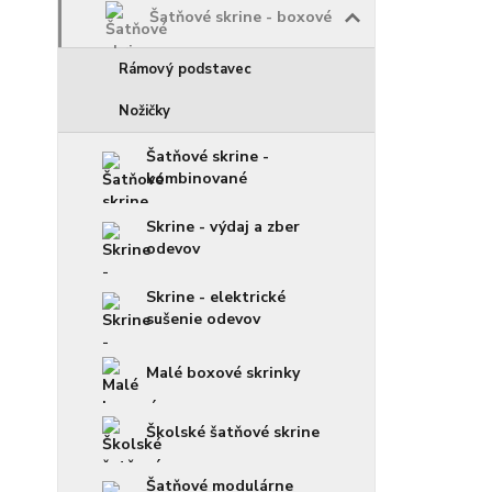
Šatňové skrine - boxové
Rámový podstavec
Nožičky
Šatňové skrine -
kombinované
Skrine - výdaj a zber
odevov
Skrine - elektrické
sušenie odevov
Malé boxové skrinky
Školské šatňové skrine
Šatňové modulárne