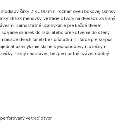
h modulov šírky 2 x 300 mm, rozmer dverí boxovej skrinky
ky: držiak menovky, vetracie otvory na dverách. Zváraný
 závesmi, samostatné uzamykanie pre každé dvere:
spájanie skriniek do radu alebo pre kotvenie do steny.
inácie dvoch farieb bez príplatku (1. farba pre korpus
é objednať uzamykanie skrine s jednobodovým otočným
lavičky, šikmý nadstavec, bezpečnostný uzáver odolný
 perforovaný vetrací otvor