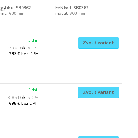
roduktu:
SB0362
EAN kód:
SB0362
rine:
600 mm
modul:
300 mm
3 dni
Zvoliť variant
/
ks
353,01 €
bez DPH
287 €
3 dni
Zvoliť variant
/
ks
858,54 €
bez DPH
698 €