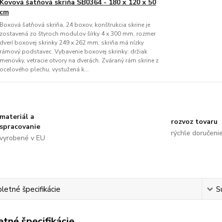
Kovová šatňová skriňa SB0364 - 180 x 120 x 50
cm
Boxová šatňová skriňa, 24 boxov, konštrukcia skrine je
zostavená zo štyroch modulov šírky 4 x 300 mm, rozmer
dverí boxovej skrinky 249 x 262 mm, skriňa má nízky
rámový podstavec. Vybavenie boxovej skrinky: držiak
menovky, vetracie otvory na dverách. Zváraný rám skrine z
oceľového plechu, vystužená k...
materiál a
rozvoz tovaru
spracovanie
rýchle doručeni
vyrobené v EU
etné špecifikácie
S
tné špecifikácie