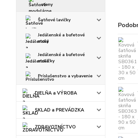
steny
Šatňové lavičky
Podobn
Jedálenské a bufetové
stoly
Jedálenské a bufetové
stoličky
Príslušenstvo a vybavenie
DIELŇA a VÝROBA
SKLAD a PREVÁDZKA
ZDRAVOTNÍCTVO