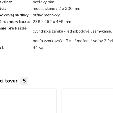
krine:
oceľový rám
ácia:
modul skrine / 2 x 300 mm
oxovej skrinky:
držiak menovky
é rozmery boxu:
298 x 262 x 498 mm
nie pre každé
cylindrická zámka - jednobodové uzamykanie, 
podľa vzorkovníka RAL / možnosť voľby 2 fari
ť:
44 kg
ci tovar
5