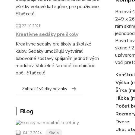
všetky vekové kategórie, pre používanie...
Boxová ša
čítať celé
249 x 262
rám skrin
22.10.2021
jednobodo
Kreatívne sedáky pre školy
Povrchová
Kreatívne sedáky pre školy a školské
skrine / 
kluby. Sedáky umožňujú vytvárať
uzáverom.
ľubovolné zostavy spájaním jednotlivých
voči pret
modulov. Voliteľné farebné kombinácie
poť...
čítať celé
Konštruk
Výška (
Zobraziť všetky novinky
Šírka (m
Hĺbka (
Počet b
Blog
Rozmery
Dvere:
Uhol otv
04.12.2024
Škola