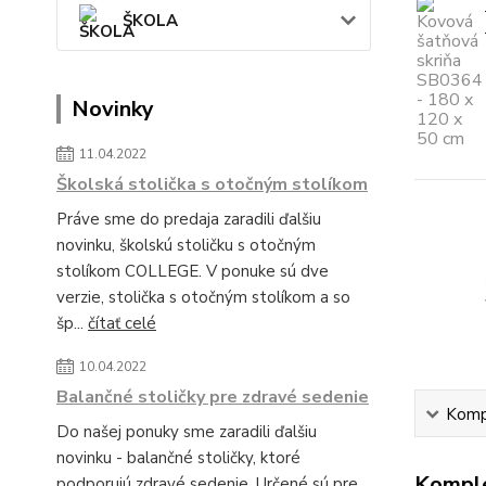
ŠKOLA
Novinky
11.04.2022
Školská stolička s otočným stolíkom
Práve sme do predaja zaradili ďalšiu
novinku, školskú stoličku s otočným
stolíkom COLLEGE. V ponuke sú dve
verzie, stolička s otočným stolíkom a so
šp...
čítať celé
10.04.2022
Balančné stoličky pre zdravé sedenie
Kompl
Do našej ponuky sme zaradili ďalšiu
novinku - balančné stoličky, ktoré
Komple
podporujú zdravé sedenie. Určené sú pre