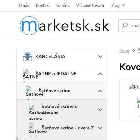
O nás
Kontakt
Galéria
Vrátenie tovaru
Blog
Úvod
KANCELÁRIA
Kovo
ŠATNE a JEDÁLNE
Šatňové skrine
Šatňové skrine s
dverami
Šatňové skrine - dvere Z