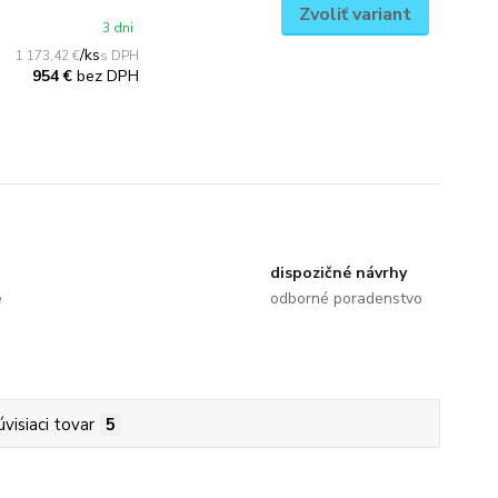
Zvoliť variant
3 dni
/
ks
1 173,42 €
bez DPH
954 €
dispozičné návrhy
e
odborné poradenstvo
úvisiaci tovar
5