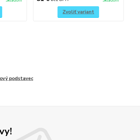
Skladom
Skladom
Zvoliť variant
ový podstavec
vy!