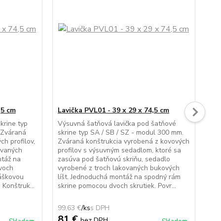
,5 cm
Lavička PVL01 - 39 x 29 x 74,5 cm
Lav
krine typ
Výsuvná šatňová lavička pod šatňové
Šat
 Zváraná
skrine typ SA / SB / SZ - modul 300 mm.
obu
ch profilov,
Zváraná konštrukcia vyrobená z kovových
- m
ovaných
profilov s výsuvným sedadlom, ktoré sa
vyr
ntáž na
zasúva pod šatňovú skriňu, sedadlo
pol
voch
vyrobené z troch lakovaných bukových
tro
ráškovou
líšt. Jednoduchá montáž na spodný rám
Jed
Konštruk...
skrine pomocou dvoch skrutiek. Povr...
pom
99,63 €
/
ks
89,
81 €
7
bez DPH