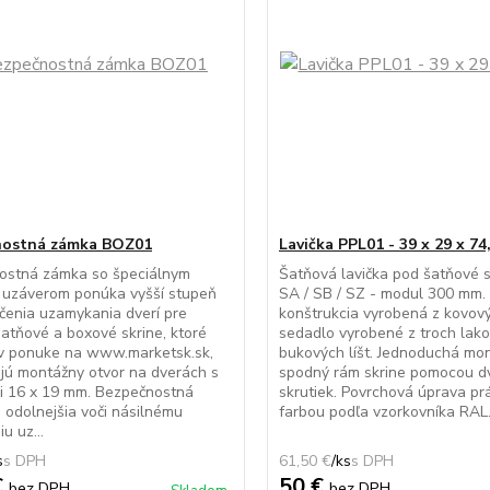
nostná zámka BOZ01
Lavička PPL01 - 39 x 29 x 74
ostná zámka so špeciálnym
Šatňová lavička pod šatňové s
 uzáverom ponúka vyšší stupeň
SA / SB / SZ - modul 300 mm.
enia uzamykania dverí pre
konštrukcia vyrobená z kovový
atňové a boxové skrine, ktoré
sedadlo vyrobené z troch lak
 v ponuke na www.marketsk.sk,
bukových líšt. Jednoduchá mo
jú montážny otvor na dverách s
spodný rám skrine pomocou d
i 16 x 19 mm. Bezpečnostná
skrutiek. Povrchová úprava p
 odolnejšia voči násilnému
farbou podľa vzorkovníka RAL. 
u uz...
s
61,50 €
/
ks
€
50 €
bez DPH
bez DPH