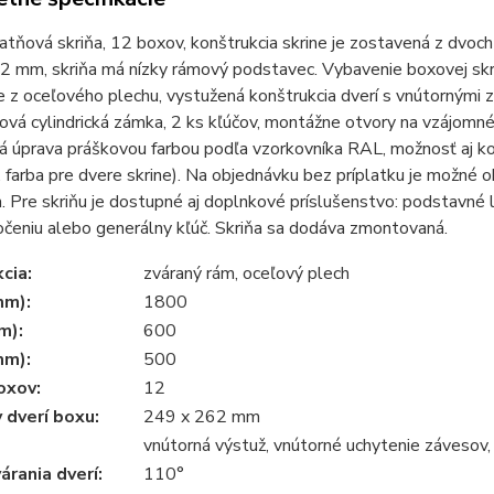
tňová skriňa, 12 boxov, konštrukcia skrine je zostavená z dvoc
 mm, skriňa má nízky rámový podstavec. Vybavenie boxovej skrin
e z oceľového plechu, vystužená konštrukcia dverí s vnútornými
vá cylindrická zámka, 2 ks kľúčov, montážne otvory na vzájomné 
 úprava práškovou farbou podľa vzorkovníka RAL, možnosť aj komb
2. farba pre dvere skrine). Na objednávku bez príplatku je možn
 Pre skriňu je dostupné aj doplnkové príslušenstvo: podstavné 
očeniu alebo generálny kľúč. Skriňa sa dodáva zmontovaná.
cia:
zváraný rám, oceľový plech
mm):
1800
m):
600
mm):
500
oxov:
12
 dverí boxu:
249 x 262 mm
vnútorná výstuž, vnútorné uchytenie závesov,
árania dverí:
110°