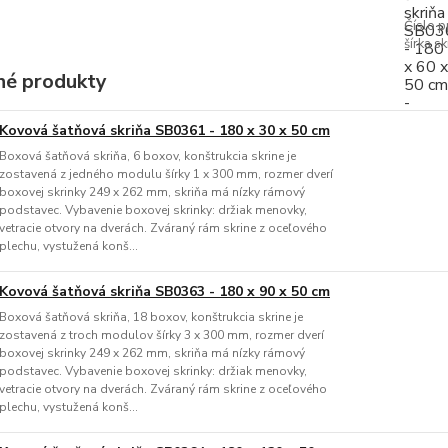
Číslo p
šírka sk
é produkty
Kovová šatňová skriňa SB0361 - 180 x 30 x 50 cm
Boxová šatňová skriňa, 6 boxov, konštrukcia skrine je
zostavená z jedného modulu šírky 1 x 300 mm, rozmer dverí
boxovej skrinky 249 x 262 mm, skriňa má nízky rámový
podstavec. Vybavenie boxovej skrinky: držiak menovky,
vetracie otvory na dverách. Zváraný rám skrine z oceľového
plechu, vystužená konš...
Kovová šatňová skriňa SB0363 - 180 x 90 x 50 cm
Boxová šatňová skriňa, 18 boxov, konštrukcia skrine je
zostavená z troch modulov šírky 3 x 300 mm, rozmer dverí
boxovej skrinky 249 x 262 mm, skriňa má nízky rámový
podstavec. Vybavenie boxovej skrinky: držiak menovky,
vetracie otvory na dverách. Zváraný rám skrine z oceľového
plechu, vystužená konš...