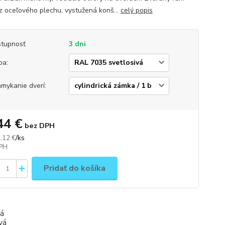
 z oceľového plechu, vystužená konš...
celý popis
tupnosť
3 dni
ba:
mykanie dverí:
44 €
bez DPH
/
ks
,12 €
Pridať do košíka