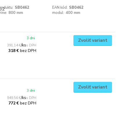
roduktu:
SB0462
EAN kód:
SB0462
rine:
800 mm
modul:
400 mm
3 dni
Zvoliť variant
/
ks
391,14 €
bez DPH
318 €
Zvoliť variant
3 dni
/
ks
949,56 €
bez DPH
772 €