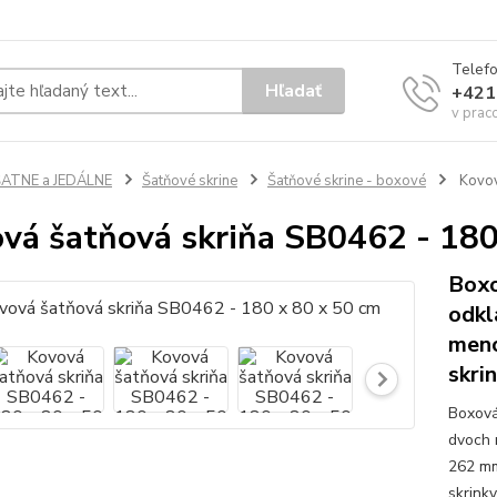
Telef
Hľadať
+421
v prac
ŠATNE a JEDÁLNE
Šatňové skrine
Šatňové skrine - boxové
Kovov
vá šatňová skriňa SB0462 - 180
Boxo
odkl
meno
skri
Boxová
dvoch 
262 mm
skrink