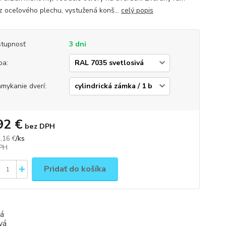
 z oceľového plechu, vystužená konš...
celý popis
tupnosť
3 dni
ba:
mykanie dverí:
92 €
bez DPH
/
ks
,16 €
Pridať do košíka