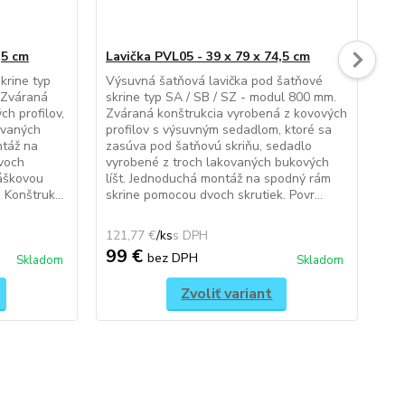
,5 cm
Lavička PVL05 - 39 x 79 x 74,5 cm
Lav
krine typ
Výsuvná šatňová lavička pod šatňové
Šat
 Zváraná
skrine typ SA / SB / SZ - modul 800 mm.
obu
ch profilov,
Zváraná konštrukcia vyrobená z kovových
- m
ovaných
profilov s výsuvným sedadlom, ktoré sa
vyr
ntáž na
zasúva pod šatňovú skriňu, sedadlo
pol
voch
vyrobené z troch lakovaných bukových
tro
ráškovou
líšt. Jednoduchá montáž na spodný rám
Jed
Konštruk...
skrine pomocou dvoch skrutiek. Povr...
pom
121,77 €
/
ks
116
99 €
9
bez DPH
Skladom
Skladom
Zvoliť variant