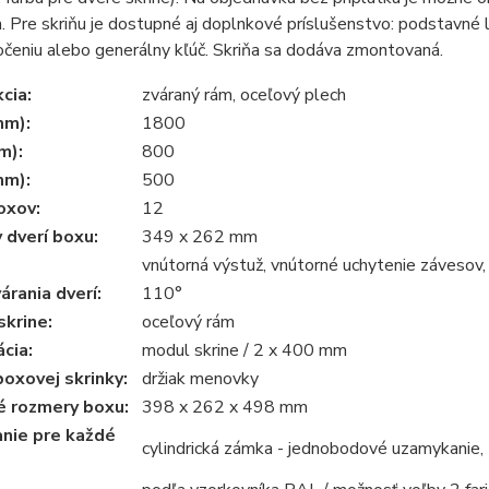
 Pre skriňu je dostupné aj doplnkové príslušenstvo: podstavné 
očeniu alebo generálny kľúč. Skriňa sa dodáva zmontovaná.
cia:
zváraný rám, oceľový plech
mm):
1800
m):
800
mm):
500
oxov:
12
 dverí boxu:
349 x 262 mm
vnútorná výstuž, vnútorné uchytenie závesov,
árania dverí:
110°
krine:
oceľový rám
ácia:
modul skrine / 2 x 400 mm
oxovej skrinky:
držiak menovky
é rozmery boxu:
398 x 262 x 498 mm
nie pre každé
cylindrická zámka - jednobodové uzamykanie, 