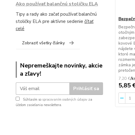
Ako používať balančnú stoličku ELA
Tipy a rady ako začať používať balančnú
Bezpeč
stoličky ELA pre aktívne sedenie
čítať
Bezpečn
celé
otočným
zabezpeč
Zobraziť všetky články
kovové š
nájdete
ktoré ma
rozmerm
Nepremeškajte novinky, akcie
zámka je
pretočeni
a zľavy!
7,20 €
/
k
5,85 
Prihlásiť sa
Súhlasím so
spracovaním osobných údajov
za
účelom zasielania newslettera.