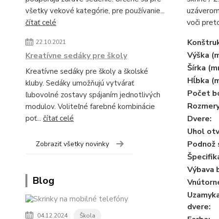
uzáverom.
všetky vekové kategórie, pre používanie...
voči pret
čítať celé
Konštruk
22.10.2021
Výška (
Kreatívne sedáky pre školy
Šírka (m
Kreatívne sedáky pre školy a školské
Hĺbka (
kluby. Sedáky umožňujú vytvárať
Počet b
ľubovolné zostavy spájaním jednotlivých
Rozmery
modulov. Voliteľné farebné kombinácie
poť...
čítať celé
Dvere:
Uhol otv
Podnož s
Zobraziť všetky novinky
Špecifik
Výbava b
Blog
Vnútorn
Uzamyka
dvere:
04.12.2024
Škola