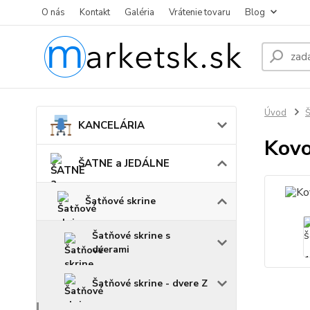
O nás
Kontakt
Galéria
Vrátenie tovaru
Blog
Úvod
KANCELÁRIA
Kovo
ŠATNE a JEDÁLNE
Šatňové skrine
Šatňové skrine s
dverami
Šatňové skrine - dvere Z