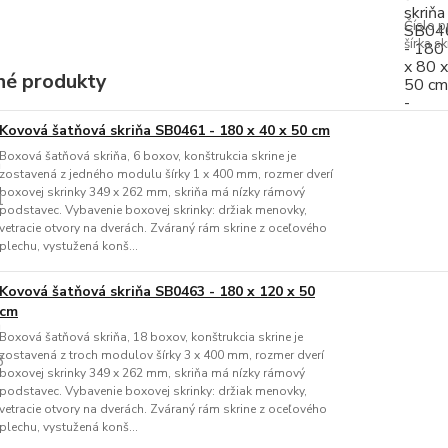
Číslo p
šírka sk
é produkty
Kovová šatňová skriňa SB0461 - 180 x 40 x 50 cm
Boxová šatňová skriňa, 6 boxov, konštrukcia skrine je
zostavená z jedného modulu šírky 1 x 400 mm, rozmer dverí
boxovej skrinky 349 x 262 mm, skriňa má nízky rámový
podstavec. Vybavenie boxovej skrinky: držiak menovky,
vetracie otvory na dverách. Zváraný rám skrine z oceľového
plechu, vystužená konš...
Kovová šatňová skriňa SB0463 - 180 x 120 x 50
cm
Boxová šatňová skriňa, 18 boxov, konštrukcia skrine je
zostavená z troch modulov šírky 3 x 400 mm, rozmer dverí
boxovej skrinky 349 x 262 mm, skriňa má nízky rámový
podstavec. Vybavenie boxovej skrinky: držiak menovky,
vetracie otvory na dverách. Zváraný rám skrine z oceľového
plechu, vystužená konš...