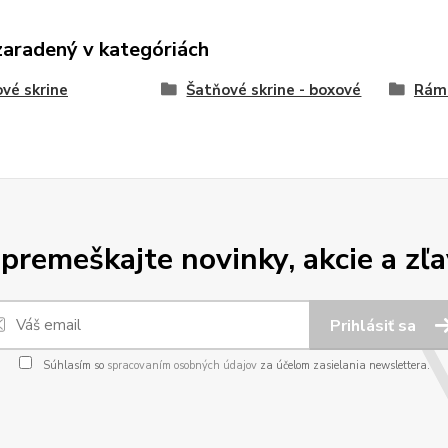
zaradený v kategóriách
vé skrine
Šatňové skrine - boxové
Rám
premeškajte novinky, akcie a zľa
Prihlásiť sa
Súhlasím so
spracovaním osobných údajov
za účelom zasielania newslettera.