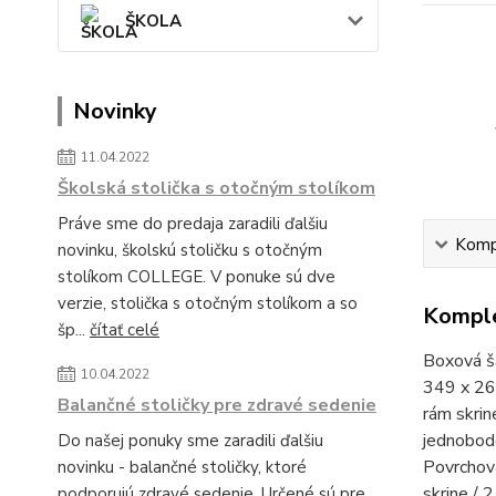
ŠKOLA
Novinky
11.04.2022
Školská stolička s otočným stolíkom
Práve sme do predaja zaradili ďalšiu
Kompl
novinku, školskú stoličku s otočným
stolíkom COLLEGE. V ponuke sú dve
verzie, stolička s otočným stolíkom a so
Komple
šp...
čítať celé
Boxová ša
10.04.2022
349 x 262
Balančné stoličky pre zdravé sedenie
rám skrin
jednobodo
Do našej ponuky sme zaradili ďalšiu
Povrchová
novinku - balančné stoličky, ktoré
skrine / 
podporujú zdravé sedenie. Určené sú pre