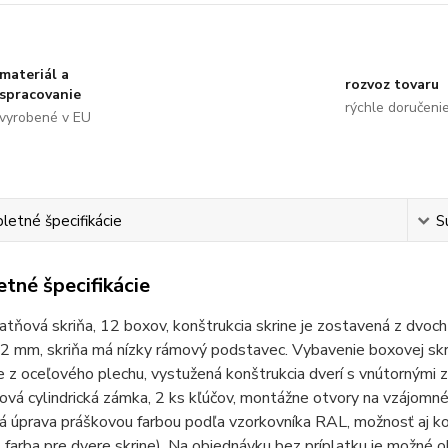
materiál a
rozvoz tovaru
spracovanie
rýchle doručeni
vyrobené v EU
etné špecifikácie
S
tné špecifikácie
tňová skriňa, 12 boxov, konštrukcia skrine je zostavená z dvoc
 mm, skriňa má nízky rámový podstavec. Vybavenie boxovej skrin
e z oceľového plechu, vystužená konštrukcia dverí s vnútornými
vá cylindrická zámka, 2 ks kľúčov, montážne otvory na vzájomné 
 úprava práškovou farbou podľa vzorkovníka RAL, možnosť aj komb
2. farba pre dvere skrine). Na objednávku bez príplatku je možn