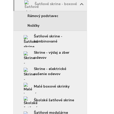
Šatňové skrine - boxové
Rámový podstavec
Nožičky
Šatňové skrine -
kombinované
Skrine - výdaj a zber
odevov
Skrine - elektrické
sušenie odevov
Malé boxové skrinky
Školské šatňové skrine
Šatňové modulárne