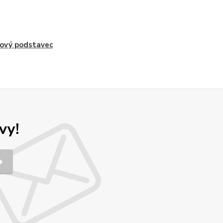
ový podstavec
vy!