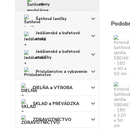
steny
Šatňové lavičky
Podobn
Jedálenské a bufetové
stoly
Jedálenské a bufetové
stoličky
Príslušenstvo a vybavenie
DIELŇA a VÝROBA
SKLAD a PREVÁDZKA
ZDRAVOTNÍCTVO