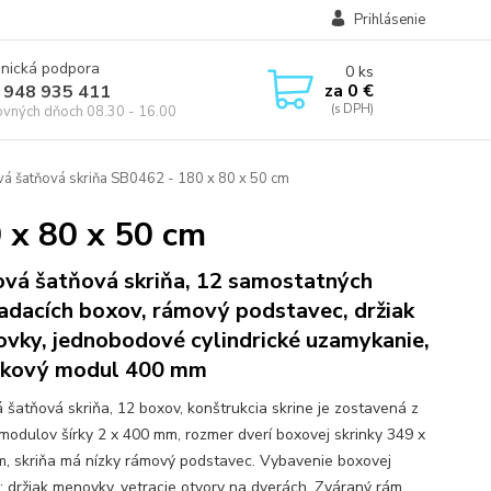
Prihlásenie
onická podpora
0
ks
za
0 €
 948 935 411
ovných dňoch 08.30 - 16.00
á šatňová skriňa SB0462 - 180 x 80 x 50 cm
 x 80 x 50 cm
vá šatňová skriňa, 12 samostatných
adacích boxov, rámový podstavec, držiak
vky, jednobodové cylindrické uzamykanie,
nkový modul 400 mm
 šatňová skriňa, 12 boxov, konštrukcia skrine je zostavená z
modulov šírky 2 x 400 mm, rozmer dverí boxovej skrinky 349 x
, skriňa má nízky rámový podstavec. Vybavenie boxovej
y: držiak menovky, vetracie otvory na dverách. Zváraný rám