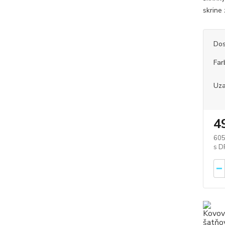
skrine
Dos
Far
Uza
4
605