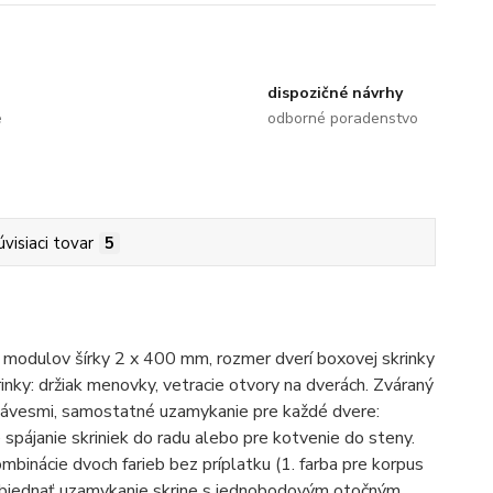
dispozičné návrhy
e
odborné poradenstvo
úvisiaci tovar
5
h modulov šírky 2 x 400 mm, rozmer dverí boxovej skrinky
ky: držiak menovky, vetracie otvory na dverách. Zváraný
 závesmi, samostatné uzamykanie pre každé dvere:
spájanie skriniek do radu alebo pre kotvenie do steny.
inácie dvoch farieb bez príplatku (1. farba pre korpus
é objednať uzamykanie skrine s jednobodovým otočným