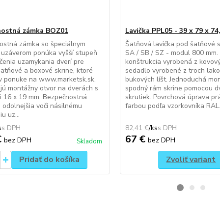
nostná zámka BOZ01
Lavička PPL05 - 39 x 79 x 74
ostná zámka so špeciálnym
Šatňová lavička pod šatňové s
 uzáverom ponúka vyšší stupeň
SA / SB / SZ - modul 800 mm.
enia uzamykania dverí pre
konštrukcia vyrobená z kovový
atňové a boxové skrine, ktoré
sedadlo vyrobené z troch lak
 v ponuke na www.marketsk.sk,
bukových líšt. Jednoduchá mo
jú montážny otvor na dverách s
spodný rám skrine pomocou d
i 16 x 19 mm. Bezpečnostná
skrutiek. Povrchová úprava p
 odolnejšia voči násilnému
farbou podľa vzorkovníka RAL. 
u uz...
s
82,41 €
/
ks
€
67 €
bez DPH
bez DPH
Skladom
Pridať do košíka
Zvoliť variant