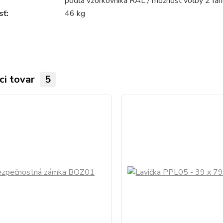
podľa vzorkovníka RAL / možnosť voľby 2 fari
ť:
46 kg
ci tovar
5