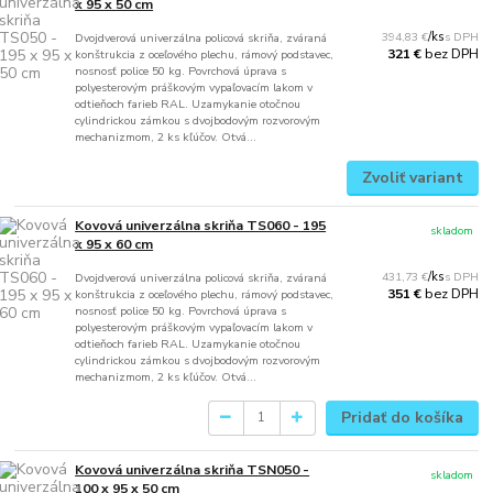
x 95 x 50 cm
394,83 €
/
ks
Dvojdverová univerzálna policová skriňa, zváraná
bez DPH
321 €
konštrukcia z oceľového plechu, rámový podstavec,
nosnosť police 50 kg. Povrchová úprava s
polyesterovým práškovým vypaľovacím lakom v
odtieňoch farieb RAL. Uzamykanie otočnou
cylindrickou zámkou s dvojbodovým rozvorovým
mechanizmom, 2 ks kľúčov. Otvá...
Zvoliť variant
Kovová univerzálna skriňa TS060 - 195
skladom
x 95 x 60 cm
431,73 €
/
ks
Dvojdverová univerzálna policová skriňa, zváraná
bez DPH
351 €
konštrukcia z oceľového plechu, rámový podstavec,
nosnosť police 50 kg. Povrchová úprava s
polyesterovým práškovým vypaľovacím lakom v
odtieňoch farieb RAL. Uzamykanie otočnou
cylindrickou zámkou s dvojbodovým rozvorovým
mechanizmom, 2 ks kľúčov. Otvá...
Pridať do košíka
Kovová univerzálna skriňa TSN050 -
skladom
100 x 95 x 50 cm