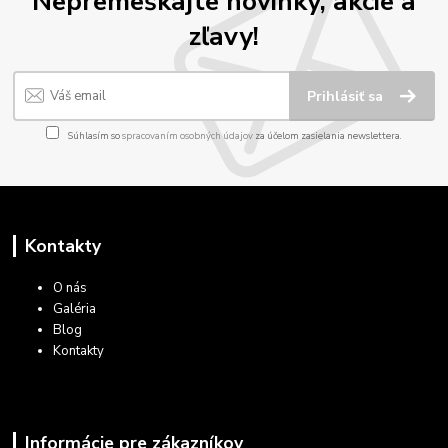
Nepremeškajte novinky, akcie a
zľavy!
Prihlásiť sa
Súhlasím so
spracovaním osobných údajov
za účelom zasielania newslettera.
Kontakty
O nás
Galéria
Blog
Kontakty
Informácie pre zákazníkov