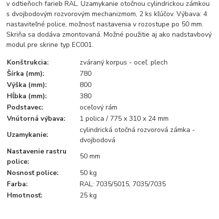
v odtieňoch farieb RAL. Uzamykanie otočnou cylindrickou zámkou
s dvojbodovým rozvorovým mechanizmom, 2 ks kľúčov. Výbava: 4
nastaviteľné police, možnosť nastavenia v rozostupe po 50 mm.
Skriňa sa dodáva zmontovaná. Možné použitie aj ako nadstavbový
modul pre skrine typ EC001.
Konštrukcia:
zváraný korpus - oceľ. plech
Šírka (mm):
780
Výška (mm):
800
Hĺbka (mm):
380
Podstavec:
oceľový rám
Vnútorná výbava:
1 polica / 775 x 310 x 24 mm
cylindrická otočná rozvorová zámka -
Uzamykanie:
dvojbodová
Nastavenie rastru
50 mm
police:
Nosnosť police:
50 kg
Farba:
RAL: 7035/5015, 7035/7035
Hmotnosť:
25 kg