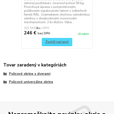
rámový podstavec, nosnosť police 50 kg.
Povrchová úprava s polyesterovým
práškovým vypaľovacím lakom v odtieňoch
farieb RAL. Uzamykanie otočnou cylindrickou
zámkou s dvojbodovým rozvorovým
mechanizmom, 2 ks kľúčov. Výba...
302,58 €
/
ks
246 €
bez DPH
skladom
Zvoliť variant
Tovar zaradený v kategóriách
Policové skrine s dverami
Policové univerzálne skrine