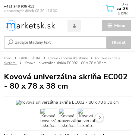
0
ks
+421 948 935 411
za
0 €
v pracovných dňoch 08.30 - 16.00
Menu
Hľadať
Úvod
KANCELÁRIA
Kovové kancelárske skrine
Policové skrine s
dverami
Kovová univerzálna skriňa EC002 - 80 x 78 x 38 cm
Kovová univerzálna skriňa EC002
- 80 x 78 x 38 cm