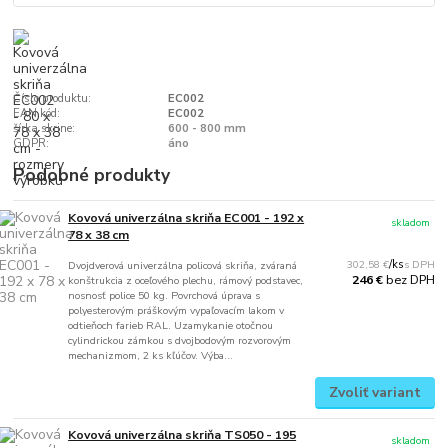
Číslo produktu:
EC002
EAN kód:
EC002
šírka skrine:
600 - 800 mm
GDPR:
áno
Podobné produkty
Kovová univerzálna skriňa EC001 - 192 x
skladom
78 x 38 cm
302,58 €
/
ks
Dvojdverová univerzálna policová skriňa, zváraná
bez DPH
246 €
konštrukcia z oceľového plechu, rámový podstavec,
nosnosť police 50 kg. Povrchová úprava s
polyesterovým práškovým vypaľovacím lakom v
odtieňoch farieb RAL. Uzamykanie otočnou
cylindrickou zámkou s dvojbodovým rozvorovým
mechanizmom, 2 ks kľúčov. Výba...
Zvoliť variant
Kovová univerzálna skriňa TS050 - 195
skladom