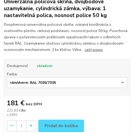
Univerzálna policová skriňa, dvojbodové
uzamykanie, cylindrická zámka, výbava: 1
nastaviteľná polica, nosnosť police 50 kg
Dvojdverová univerzálna policová skriňa, zváraná konštrukcia z
oceľového plechu, rámový podstavec, nosnosť police 50 kg. Povrchová
úprava s polyesterovým práškovým vypaľovacím lakom v odtieňoch
farieb RAL. Uzamykanie otočnou cylindrickou zámkou s dvojbodovým
rozvorovým mechanizmom, 2 ks kľúčov. Výba...
celý popis
Dostupnosť
skladom
Farba:
181 €
bez DPH
222,63 €
/
ks
Pridať do košíka