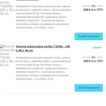
314,88 €
/
ks
Dvojdverová univerzálna policová skriňa, zváraná
bez DPH
256 €
konštrukcia z oceľového plechu, rámový podstavec,
nosnosť police 50 kg. Povrchová úprava s
polyesterovým práškovým vypaľovacím lakom v
odtieňoch farieb RAL. Uzamykanie otočnou
cylindrickou zámkou s dvojbodovým rozvorovým
mechanizmom, 2 ks kľúčov. Otvá...
Zvoliť variant
Kovová univerzálna skriňa TS040 - 195
skladom
x 95 x 40 cm
372,69 €
/
ks
Dvojdverová univerzálna policová skriňa, zváraná
bez DPH
303 €
konštrukcia z oceľového plechu, rámový podstavec,
nosnosť police 50 kg. Povrchová úprava s
polyesterovým práškovým vypaľovacím lakom v
odtieňoch farieb RAL. Uzamykanie otočnou
cylindrickou zámkou s dvojbodovým rozvorovým
mechanizmom, 2 ks kľúčov. Otvá...
Zvoliť variant