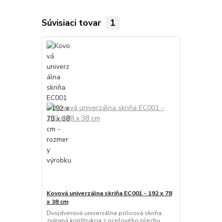
Súvisiaci tovar
1
Kovová univerzálna skriňa EC001 - 192 x 78
x 38 cm
Dvojdverová univerzálna policová skriňa,
zváraná konštrukcia z oceľového plechu,