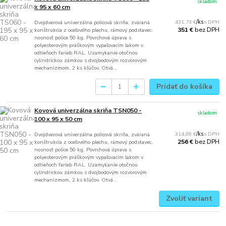
skladom
x 95 x 60 cm
431,73 €
/
ks
Dvojdverová univerzálna policová skriňa, zváraná
bez DPH
351 €
konštrukcia z oceľového plechu, rámový podstavec,
nosnosť police 50 kg. Povrchová úprava s
polyesterovým práškovým vypaľovacím lakom v
odtieňoch farieb RAL. Uzamykanie otočnou
cylindrickou zámkou s dvojbodovým rozvorovým
mechanizmom, 2 ks kľúčov. Otvá...
Pridať do košíka
Kovová univerzálna skriňa TSN050 -
skladom
100 x 95 x 50 cm
314,88 €
/
ks
Dvojdverová univerzálna policová skriňa, zváraná
bez DPH
256 €
konštrukcia z oceľového plechu, rámový podstavec,
nosnosť police 50 kg. Povrchová úprava s
polyesterovým práškovým vypaľovacím lakom v
odtieňoch farieb RAL. Uzamykanie otočnou
cylindrickou zámkou s dvojbodovým rozvorovým
mechanizmom, 2 ks kľúčov. Otvá...
Zvoliť variant