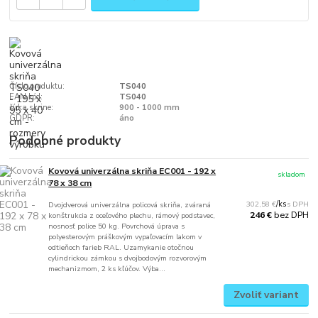
Číslo produktu:
TS040
EAN kód:
TS040
šírka skrine:
900 - 1000 mm
GDPR:
áno
Podobné produkty
Kovová univerzálna skriňa EC001 - 192 x
skladom
78 x 38 cm
302,58 €
/
ks
Dvojdverová univerzálna policová skriňa, zváraná
bez DPH
246 €
konštrukcia z oceľového plechu, rámový podstavec,
nosnosť police 50 kg. Povrchová úprava s
polyesterovým práškovým vypaľovacím lakom v
odtieňoch farieb RAL. Uzamykanie otočnou
cylindrickou zámkou s dvojbodovým rozvorovým
mechanizmom, 2 ks kľúčov. Výba...
Zvoliť variant