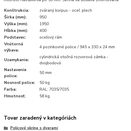
Konštrukcia:
zváraný korpus - oceľ. plech
Šírka (mm):
950
Výška (mm):
1950
Hĺbka (mm):
400
Podstavec:
oceľový rám
Vnútorná
4 pozinkovné police / 945 x 330 x 24 mm
výbava:
cylindrická otočná rozvorová zámka -
Uzamykanie:
dvojbodová
Nastavenie
50 mm
police:
Nosnosť police:
50 kg
Farba:
RAL: 7035/7035
Hmotnosť:
58 kg
Tovar zaradený v kategóriách
Policové skrine s dverami