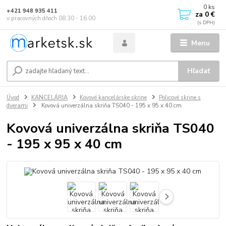
0
ks
+421 948 935 411
za
0 €
v pracovných dňoch 08.30 - 16.00
Menu
Hľadať
Úvod
KANCELÁRIA
Kovové kancelárske skrine
Policové skrine s
dverami
Kovová univerzálna skriňa TS040 - 195 x 95 x 40 cm
Kovová univerzálna skriňa TS040
- 195 x 95 x 40 cm