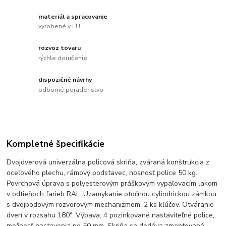
materiál a spracovanie
vyrobené v EU
rozvoz tovaru
rýchle doručenie
dispozičné návrhy
odborné poradenstvo
Kompletné špecifikácie
Dvojdverová univerzálna policová skriňa, zváraná konštrukcia z
oceľového plechu, rámový podstavec, nosnosť police 50 kg.
Povrchová úprava s polyesterovým práškovým vypaľovacím lakom
v odtieňoch farieb RAL. Uzamykanie otočnou cylindrickou zámkou
s dvojbodovým rozvorovým mechanizmom, 2 ks kľúčov. Otváranie
dverí v rozsahu 180°. Výbava: 4 pozinkované nastaviteľné police,
možnosť nastavenia po 50 mm. Skriňa sa dodáva zmontovaná.