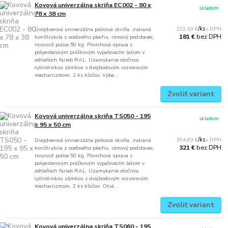
Kovová univerzálna skriňa EC002 - 80 x
skladom
78 x 38 cm
222,63 €
/
ks
Dvojdverová univerzálna policová skriňa, zváraná
bez DPH
181 €
konštrukcia z oceľového plechu, rámový podstavec,
nosnosť police 50 kg. Povrchová úprava s
polyesterovým práškovým vypaľovacím lakom v
odtieňoch farieb RAL. Uzamykanie otočnou
cylindrickou zámkou s dvojbodovým rozvorovým
mechanizmom, 2 ks kľúčov. Výba...
Zvoliť variant
Kovová univerzálna skriňa TS050 - 195
skladom
x 95 x 50 cm
394,83 €
/
ks
Dvojdverová univerzálna policová skriňa, zváraná
bez DPH
321 €
konštrukcia z oceľového plechu, rámový podstavec,
nosnosť police 50 kg. Povrchová úprava s
polyesterovým práškovým vypaľovacím lakom v
odtieňoch farieb RAL. Uzamykanie otočnou
cylindrickou zámkou s dvojbodovým rozvorovým
mechanizmom, 2 ks kľúčov. Otvá...
Zvoliť variant
Kovová univerzálna skriňa TS060 - 195