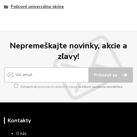
Policové univerzálne skrine
Nepremeškajte novinky, akcie a
zľavy!
Prihlásiť sa
Súhlasím so
spracovaním osobných údajov
za účelom zasielania newslettera.
Kontakty
O nás