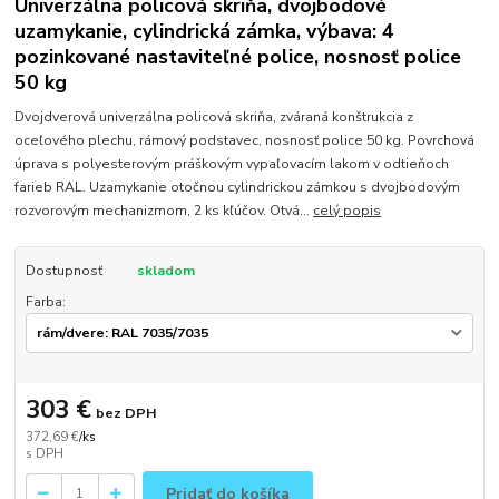
Univerzálna policová skriňa, dvojbodové
uzamykanie, cylindrická zámka, výbava: 4
pozinkované nastaviteľné police, nosnosť police
50 kg
Dvojdverová univerzálna policová skriňa, zváraná konštrukcia z
oceľového plechu, rámový podstavec, nosnosť police 50 kg. Povrchová
úprava s polyesterovým práškovým vypaľovacím lakom v odtieňoch
farieb RAL. Uzamykanie otočnou cylindrickou zámkou s dvojbodovým
rozvorovým mechanizmom, 2 ks kľúčov. Otvá...
celý popis
Dostupnosť
skladom
Farba:
303 €
bez DPH
372,69 €
/
ks
Pridať do košíka