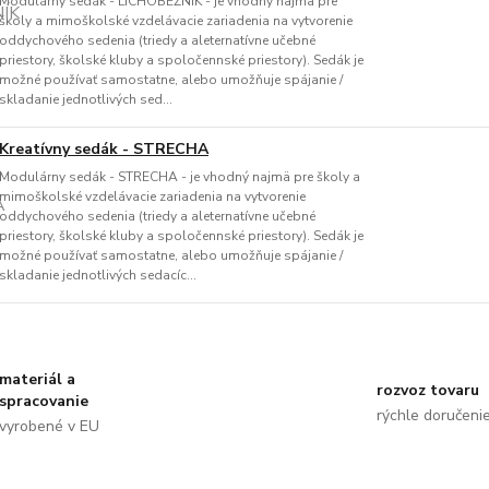
Modulárny sedák - LICHOBEŽNÍK - je vhodný najmä pre
školy a mimoškolské vzdelávacie zariadenia na vytvorenie
oddychového sedenia (triedy a aleternatívne učebné
priestory, školské kluby a spoločennské priestory). Sedák je
možné používať samostatne, alebo umožňuje spájanie /
skladanie jednotlivých sed...
Kreatívny sedák - STRECHA
Modulárny sedák - STRECHA - je vhodný najmä pre školy a
mimoškolské vzdelávacie zariadenia na vytvorenie
oddychového sedenia (triedy a aleternatívne učebné
priestory, školské kluby a spoločennské priestory). Sedák je
možné používať samostatne, alebo umožňuje spájanie /
skladanie jednotlivých sedacíc...
materiál a
rozvoz tovaru
spracovanie
rýchle doručeni
vyrobené v EU