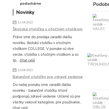
Podobn
Novinky
11.04.2022
Školská stolička s otočným stolíkom
Práve sme do predaja zaradili ďalšiu
novinku, školskú stoličku s otočným
stolíkom COLLEGE. V ponuke sú dve
verzie, stolička s otočným stolíkom a so
šp...
čítať celé
10.04.2022
Balančné stoličky pre zdravé sedenie
Do našej ponuky sme zaradili ďalšiu
novinku - balančné stoličky, ktoré
podporujú zdravé sedenie. Určené sú pre
všetky vekové kategórie, pre používanie...
čítať celé