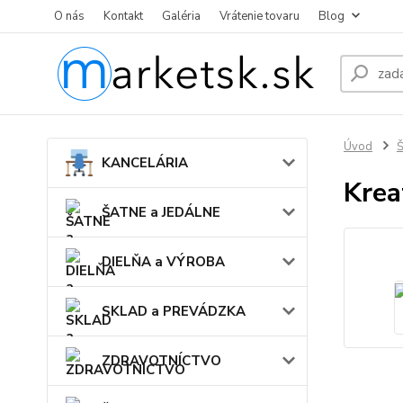
O nás
Kontakt
Galéria
Vrátenie tovaru
Blog
Úvod
KANCELÁRIA
Krea
ŠATNE a JEDÁLNE
DIELŇA a VÝROBA
SKLAD a PREVÁDZKA
ZDRAVOTNÍCTVO