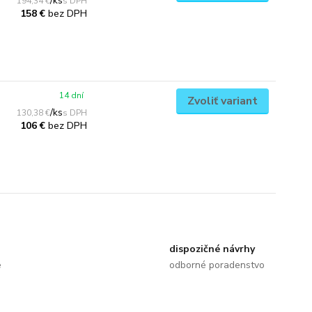
/
ks
194,34 €
bez DPH
158 €
14 dní
Zvoliť variant
/
ks
130,38 €
bez DPH
106 €
dispozičné návrhy
e
odborné poradenstvo