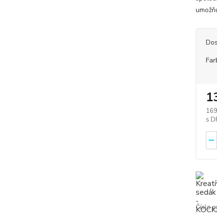
umožňu
Dos
Far
1
169
Číslo p