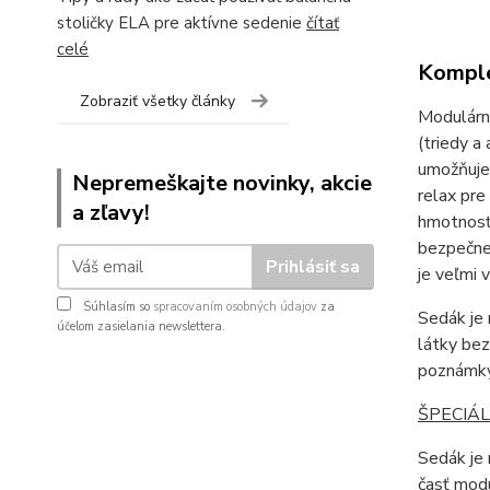
stoličky ELA pre aktívne sedenie
čítať
celé
Komple
Zobraziť všetky články
Modulárn
(triedy a
umožňuje 
Nepremeškajte novinky, akcie
relax pre
a zľavy!
hmotnosť
bezpečne 
Prihlásiť sa
je veľmi 
Súhlasím so
spracovaním osobných údajov
za
Sedák je 
účelom zasielania newslettera.
látky bez
poznámky
ŠPECIÁ
Sedák je 
časť modu