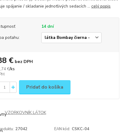
je spájanie / skladanie jednotlivých sedacích ...
celý popis
tupnosť
14 dní
ba poťahu:
38 €
bez DPH
/
ks
,74 €
Pridať do košíka
VZORKOVNÍK LÁTOK
roduktu:
27042
EAN kód:
CSKC-04