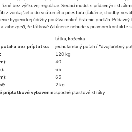
 fixné bez výškovej regulácie. Sedací modul s prídavnými klzákmi
b z vonkajšieho do vnútorného priestoru (čakárne, chodby, vestibu
nie hygienickej údržby používa mokré čistenie podláh. Prídavn
 a zabezpečí, že látkové čalúnenie nebude v priamom kontakte
látka, koženka
 poťahu bez príplatku:
jednofarebný poťah / *dvojfarebný po
:
120 kg
m):
40
m):
65
m):
65
ť:
2 kg
é príplatkové vybavenie:
spodné plastové klzáky