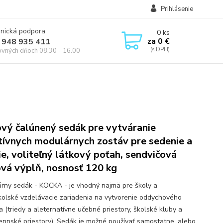
Prihlásenie
onická podpora
0
ks
za
0 €
 948 935 411
ovných dňoch 08.30 - 16.00
vý čalúnený sedák pre vytváranie
tívnych modulárnych zostáv pre sedenie a
ie, voliteľný látkový poťah, sendvičová
vá výplň, nosnosť 120 kg
rny sedák - KOCKA - je vhodný najmä pre školy a
olské vzdelávacie zariadenia na vytvorenie oddychového
a (triedy a aleternatívne učebné priestory, školské kluby a
ennské priestory). Sedák je možné používať samostatne, alebo