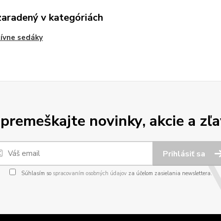
zaradený v kategóriách
ívne sedáky
premeškajte novinky, akcie a zľa
Prihlásiť sa
Súhlasím so
spracovaním osobných údajov
za účelom zasielania newslettera.