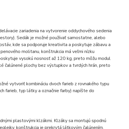
elávacie zariadenia na vytvorenie oddychového sedenia
riestory). Sedák je možné používať samostatne, alebo
ostáv, kde sa podporuje kreativita a poskytuje zábavu a
 penového molitanu, konštrukcia má veľmi nízku
 poskytuje vysokú nosnosť až 120 kg, preto môžu modul
é čalúnené plochy bez výstupkov a tvrdých hrán, preto
né vytvoriť kombináciu dvoch farieb z rovnakého typu
h farieb, typ látky a označnie farby) napíšte do
podnými plastovými klzákmi. Klzáky sa montujú spodnú
eglejky, konštrukcia je prekrytá látkovým čalúnením.