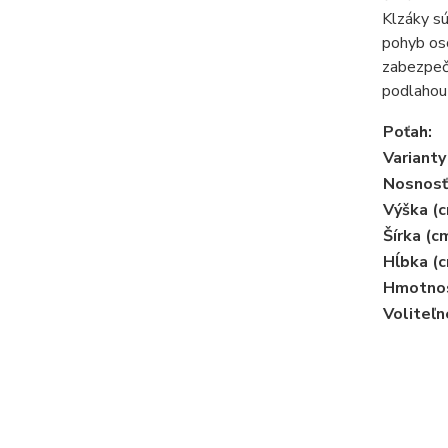
Klzáky sú
pohyb osô
zabezpeče
podlahou
Poťah:
Varianty
Nosnosť
Výška (c
Šírka (c
Hĺbka (c
Hmotnos
Voliteľn