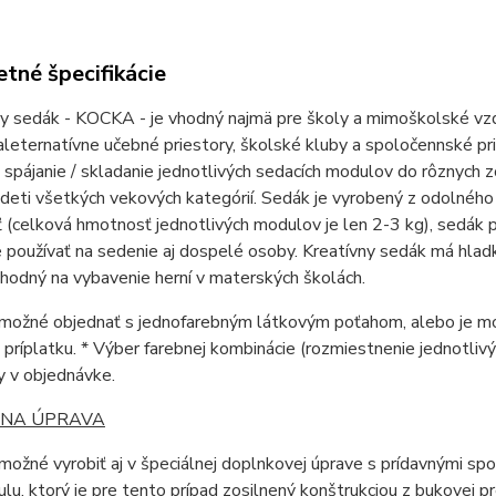
tné špecifikácie
y sedák - KOCKA - je vhodný najmä pre školy a mimoškolské vzd
 aleternatívne učebné priestory, školské kluby a spoločennské p
spájanie / skladanie jednotlivých sedacích modulov do rôznych z
 deti všetkých vekových kategórií. Sedák je vyrobený z odolného
 (celková hmotnosť jednotlivých modulov je len 2-3 kg), sedák
používať na sedenie aj dospelé osoby. Kreatívny sedák má hladk
vhodný na vybavenie herní v materských školách.
možné objednať s jednofarebným látkovým poťahom, alebo je mož
 príplatku. * Výber farebnej kombinácie (rozmiestnenie jednotlivýc
 v objednávke.
LNA ÚPRAVA
možné vyrobiť aj v špeciálnej doplnkovej úprave s prídavnými s
lu, ktorý je pre tento prípad zosilnený konštrukciou z bukovej pr