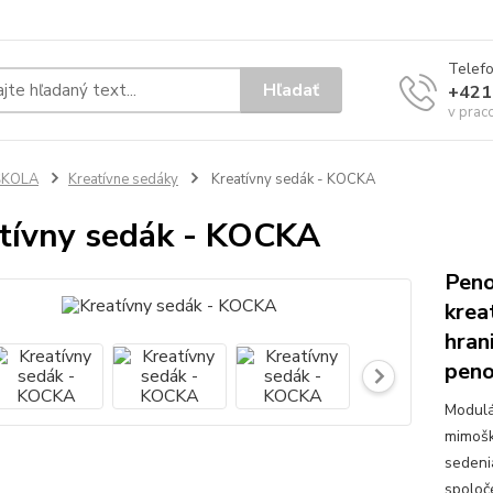
Telef
Hľadať
+421
v prac
ŠKOLA
Kreatívne sedáky
Kreatívny sedák - KOCKA
tívny sedák - KOCKA
Peno
krea
hran
peno
Modulá
mimošk
sedeni
spoloč