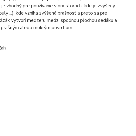
 je vhodný pre používanie v priestoroch, kde je zvýšený
ly ...), kde vzniká zvýšená prašnosť a preto sa pre
ý klzák vytvorí medzeru medzi spodnou plochou sedáku a
 s prašným alebo mokrým povrchom.
ťah