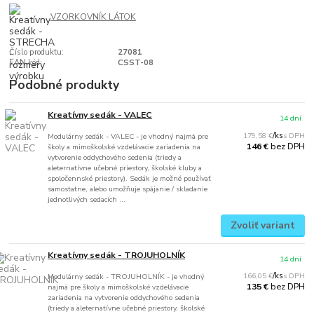
VZORKOVNÍK LÁTOK
Číslo produktu:
27081
EAN kód:
CSST-08
Podobné produkty
Kreatívny sedák - VALEC
14 dní
179,58 €
/
ks
Modulárny sedák - VALEC - je vhodný najmä pre
bez DPH
146 €
školy a mimoškolské vzdelávacie zariadenia na
vytvorenie oddychového sedenia (triedy a
aleternatívne učebné priestory, školské kluby a
spoločennské priestory). Sedák je možné používať
samostatne, alebo umožňuje spájanie / skladanie
jednotlivých sedacích ...
Zvoliť variant
Kreatívny sedák - TROJUHOLNÍK
14 dní
166,05 €
/
ks
Modulárny sedák - TROJUHOLNÍK - je vhodný
bez DPH
135 €
najmä pre školy a mimoškolské vzdelávacie
zariadenia na vytvorenie oddychového sedenia
(triedy a aleternatívne učebné priestory, školské