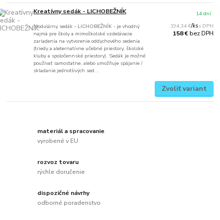
Kreatívny sedák - LICHOBEŽNÍK
14 dní
194,34 €
/
ks
Modulárny sedák - LICHOBEŽNÍK - je vhodný
bez DPH
158 €
najmä pre školy a mimoškolské vzdelávacie
zariadenia na vytvorenie oddychového sedenia
(triedy a aleternatívne učebné priestory, školské
kluby a spoločennské priestory). Sedák je možné
používať samostatne, alebo umožňuje spájanie /
skladanie jednotlivých sed...
Zvoliť variant
materiál a spracovanie
vyrobené v EU
rozvoz tovaru
rýchle doručenie
dispozičné návrhy
odborné poradenstvo