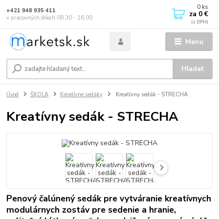
0
ks
+421 948 935 411
za
0 €
v pracovných dňoch 08.30 - 16.00
Menu
Hľadať
Úvod
ŠKOLA
Kreatívne sedáky
Kreatívny sedák - STRECHA
Kreatívny sedák - STRECHA
Penový čalúnený sedák pre vytváranie kreatívnych
modulárnych zostáv pre sedenie a hranie,