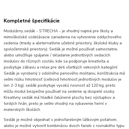
Kompletné špecifikácie
Modulárny sedák - STRECHA - je vhodný najmä pre školy a
mimoškolské vzdelávacie zariadenia na vytvorenie oddychového
sedenia (triedy a aleternatívne učebné priestory, školské kluby a
spoločennské priestory). Sedák je možné používať samostatne,
alebo umožňuje spájanie / skladanie jednotlivých sedacích
modulov do rôznych zostáv, kde sa podporuje kreativita a
poskytuje zábavu a relax pre deti všetkých vekových kategórií.
Sedák je vyrobený z odolného penového molitanu, konštrukcia má
veľmi nízku hmotnosť (celková hmotnosť jednotlivých modulov je
len 2-3 kg), sedák poskytuje vysokú nosnosť až 120 kg, preto
môžu modul bezpečne používať na sedenie aj dospelé osoby.
Kreatívny sedák má hladké čalúnené plochy bez výstupkov a
tvrdých hrán, preto je veľmi vhodný na vybavenie herní v
materských školách.
Sedák je možné objednať s jednofarebným látkovým poťahom,
alebo je možné vytvoriť kombináciu dvoch farieb z rovnakého typu