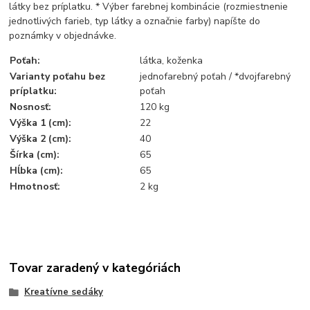
látky bez príplatku. * Výber farebnej kombinácie (rozmiestnenie
jednotlivých farieb, typ látky a označnie farby) napíšte do
poznámky v objednávke.
Poťah:
látka, koženka
Varianty poťahu bez
jednofarebný poťah / *dvojfarebný
príplatku:
poťah
Nosnosť:
120 kg
Výška 1 (cm):
22
Výška 2 (cm):
40
Šírka (cm):
65
Hĺbka (cm):
65
Hmotnosť:
2 kg
Tovar zaradený v kategóriách
Kreatívne sedáky