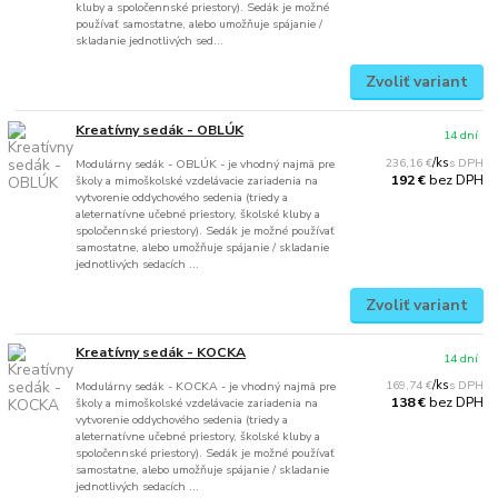
kluby a spoločennské priestory). Sedák je možné
používať samostatne, alebo umožňuje spájanie /
skladanie jednotlivých sed...
Zvoliť variant
Kreatívny sedák - OBLÚK
14 dní
236,16 €
/
ks
Modulárny sedák - OBLÚK - je vhodný najmä pre
bez DPH
192 €
školy a mimoškolské vzdelávacie zariadenia na
vytvorenie oddychového sedenia (triedy a
aleternatívne učebné priestory, školské kluby a
spoločennské priestory). Sedák je možné používať
samostatne, alebo umožňuje spájanie / skladanie
jednotlivých sedacích ...
Zvoliť variant
Kreatívny sedák - KOCKA
14 dní
169,74 €
/
ks
Modulárny sedák - KOCKA - je vhodný najmä pre
bez DPH
138 €
školy a mimoškolské vzdelávacie zariadenia na
vytvorenie oddychového sedenia (triedy a
aleternatívne učebné priestory, školské kluby a
spoločennské priestory). Sedák je možné používať
samostatne, alebo umožňuje spájanie / skladanie
jednotlivých sedacích ...