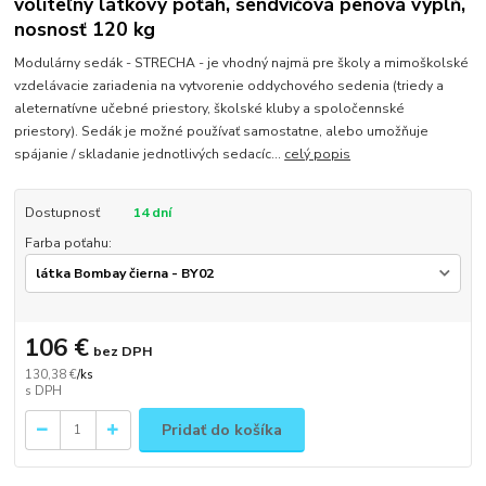
voliteľný látkový poťah, sendvičová penová výplň,
nosnosť 120 kg
Modulárny sedák - STRECHA - je vhodný najmä pre školy a mimoškolské
vzdelávacie zariadenia na vytvorenie oddychového sedenia (triedy a
aleternatívne učebné priestory, školské kluby a spoločennské
priestory). Sedák je možné používať samostatne, alebo umožňuje
spájanie / skladanie jednotlivých sedacíc...
celý popis
Dostupnosť
14 dní
Farba poťahu:
106 €
bez DPH
130,38 €
/
ks
Pridať do košíka