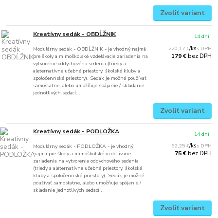
Zvoliť variant
Kreatívny sedák - OBDĹŽNIK
14 dní
220,17 €
/
ks
Modulárny sedák - OBDĹŽNIK - je vhodný najmä
bez DPH
179 €
pre školy a mimoškolské vzdelávacie zariadenia na
vytvorenie oddychového sedenia (triedy a
aleternatívne učebné priestory, školské kluby a
spoločennské priestory). Sedák je možné používať
samostatne, alebo umožňuje spájanie / skladanie
jednotlivých sedací...
Zvoliť variant
Kreatívny sedák - PODLOŽKA
14 dní
92,25 €
/
ks
Modulárny sedák - PODLOŽKA - je vhodný
bez DPH
75 €
najmä pre školy a mimoškolské vzdelávacie
zariadenia na vytvorenie oddychového sedenia
(triedy a aleternatívne učebné priestory, školské
kluby a spoločennské priestory). Sedák je možné
používať samostatne, alebo umožňuje spájanie /
skladanie jednotlivých sedací...
Zvoliť variant