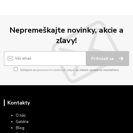
Nepremeškajte novinky, akcie a
zľavy!
Prihlásiť sa
Súhlasím so
spracovaním osobných údajov
za účelom zasielania newslettera.
Kontakty
O nás
Galéria
Blog