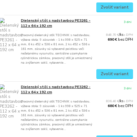
Zvoliť variant
Dielenský stôl s nadstavbou PE3261 -
3 dni
112 x 64 x 192 cm
848,70 €
/
ks
Pracovný dielenský stôl TECHNIK s nadstavbou,
bez DPH
690 €
výbava stola: 9 zásuviek - 1 ks 998 x 525 x 71
mm, 6 ks 452 x 536 x 81 mm, 2 ks 452 x 536 x
161 mm, zásuvky sú vybavené poistkou voči
neželanému vysunutiu, centrálne uzamykanie
cylindrickou zámkou, pracovný stôl je umiestnený
na zvýšenom sokli, vybavenie...
Zvoliť variant
Dielenský stôl s nadstavbou PE3262 -
3 dni
112 x 64 x 192 cm
836,40 €
/
ks
Pracovný dielenský stôl TECHNIK s nadstavbou,
bez DPH
680 €
výbava stola: 9 zásuviek - 1 ks 998 x 525 x 71
mm, 6 ks 452 x 536 x 81 mm, 2 ks 452 x 536 x
161 mm, zásuvky sú vybavené poistkou voči
neželanému vysunutiu, centrálne uzamykanie
cylindrickou zámkou, pracovný stôl je umiestnený
na zvýšenom sokli, vybavenie...