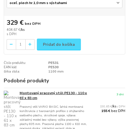
329 €
bez DPH
404,67 €
/
ks
Pridať do košíka
Číslo produktu:
PE531
EAN kód:
PE530
šírka stola:
1100 mm
Podobné produkty
Montovaný pracovný stôl PE130 - 110 x
3 dni
61 x 83 cm
190,65 €
/
ks
Pracovný stôl VARIO BASIC, ľahká montovaná
bez DPH
155 €
konštrukcia z tvarovaných profilov z ohýbaného
oceľového plechu, skrutkové spoje, výbava:
základný model bez výbavy, výška pracovnej
plochy 835 mm. Pracovná plocha 1100 x 610 mm,
pracovná doska: základný variant stola je