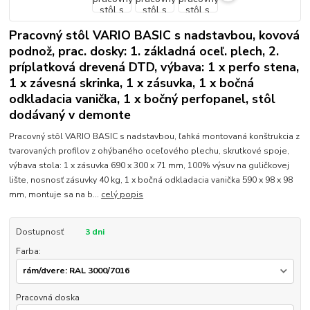
Pracovný stôl VARIO BASIC s nadstavbou, kovová
podnož, prac. dosky: 1. základná oceľ. plech, 2.
príplatková drevená DTD, výbava: 1 x perfo stena,
1 x závesná skrinka, 1 x zásuvka, 1 x bočná
odkladacia vanička, 1 x bočný perfopanel, stôl
dodávaný v demonte
Pracovný stôl VARIO BASIC s nadstavbou, ľahká montovaná konštrukcia z
tvarovaných profilov z ohýbaného oceľového plechu, skrutkové spoje,
výbava stola: 1 x zásuvka 690 x 300 x 71 mm, 100% výsuv na guličkovej
lište, nosnosť zásuvky 40 kg, 1 x bočná odkladacia vanička 590 x 98 x 98
mm, montuje sa na b...
celý popis
Dostupnosť
3 dni
Farba:
Pracovná doska