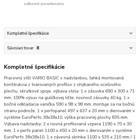
odborné poradenstvo
Kompletné špecifikácie
Súvisiaci tovar
8
Kompletné špecifikácie
Pracovný stôl VARIO BASIC s nadstavbou, ľahká montovaná
konštrukcia z tvarovaných profilov z ohýbaného oceľového
plechu, skrutkové spoje, výbava stola: 1 x zásuvka 690 x 300 x 71
mm, 100% výsuv na guličkovej lište, nosnosť zásuvky 40 kg, 1 x
bočná odkladacia vanička 590 x 98 x 98 mm, montuje sa na bočnú
stranu podnože, 1 x perfopanel 497 x 637 x 20 mm s dierovaním v
systéme EuroPerfo 38x38x10, výška pracovnej plochy 835 mm.
Výbava nadstavby: 2 x nosná profilovaná vzpera 1190 x 70 x 30
mm, 1 x perfo panel 1100 x 450 x 20 mm s dierovaním v systéme
EuroPerfo 38x38x10, 1 x závesná skrinka 1100 x 535 x 210 mm / 1