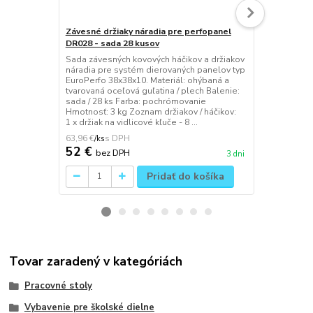
Závesné držiaky náradia pre perfopanel
Držiak nára
DR028 - sada 28 kusov
Závesný kovo
odkladanie d
Sada závesných kovových háčikov a držiakov
priestor je 
náradia pre systém dierovaných panelov typ
samostatnýc
EuroPerfo 38x38x10. Materiál: ohýbaná a
madlo určen
tvarovaná oceľová guľatina / plech Balenie:
uchytenie na
sada / 28 ks Farba: pochrómovanie
systém 38x38
Hmotnosť: 3 kg Zoznam držiakov / háčikov:
Balenie: 1 ks 
1 x držiak na vidlicové kľuče - 8 ...
63,96 €
29,52 €
/
ks
/
ks
52 €
24 €
bez DPH
bez 
3 dni
Pridať do košíka
Tovar zaradený v kategóriách
Pracovné stoly
Vybavenie pre školské dielne