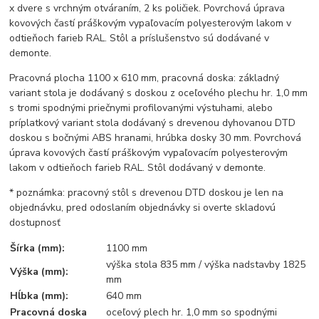
x dvere s vrchným otváraním, 2 ks poličiek. Povrchová úprava
kovových častí práškovým vypaľovacím polyesterovým lakom v
odtieňoch farieb RAL. Stôl a príslušenstvo sú dodávané v
demonte.
Pracovná plocha 1100 x 610 mm, pracovná doska: základný
variant stola je dodávaný s doskou z oceľového plechu hr. 1,0 mm
s tromi spodnými priečnymi profilovanými výstuhami, alebo
príplatkový variant stola dodávaný s drevenou dyhovanou DTD
doskou s bočnými ABS hranami, hrúbka dosky 30 mm. Povrchová
úprava kovových častí práškovým vypaľovacím polyesterovým
lakom v odtieňoch farieb RAL. Stôl dodávaný v demonte.
* poznámka: pracovný stôl s drevenou DTD doskou je len na
objednávku, pred odoslaním objednávky si overte skladovú
dostupnosť
Šírka (mm):
1100 mm
výška stola 835 mm / výška nadstavby 1825
Výška (mm):
mm
Hĺbka (mm):
640 mm
Pracovná doska
oceľový plech hr. 1,0 mm so spodnými