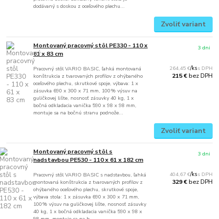
dodávaný s doskou z oceľového plechu...
Zvoliť variant
Montovaný pracovný stôl PE330 - 110 x
3 dni
61 x 83 cm
264,45 €
/
ks
Pracovný stôl VARIO BASIC, ľahká montovaná
bez DPH
215 €
konštrukcia z tvarovaných profilov z ohýbaného
oceľového plechu, skrutkové spoje, výbava: 1 x
zásuvka 690 x 300 x 71 mm, 100% výsuv na
guličkovej lište, nosnosť zásuvky 40 kg, 1 x
bočná odkladacia vanička 590 x 98 x 98 mm,
montuje sa na bočnú stranu podnože...
Zvoliť variant
Montovaný pracovný stôl s
3 dni
nadstavbou PE530 - 110 x 61 x 182 cm
404,67 €
/
ks
Pracovný stôl VARIO BASIC s nadstavbou, ľahká
bez DPH
329 €
montovaná konštrukcia z tvarovaných profilov z
ohýbaného oceľového plechu, skrutkové spoje,
výbava stola: 1 x zásuvka 690 x 300 x 71 mm,
100% výsuv na guličkovej lište, nosnosť zásuvky
40 kg, 1 x bočná odkladacia vanička 590 x 98 x
98 mm, montuje sa na b...