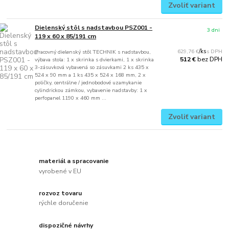
Zvoliť variant
Dielenský stôl s nadstavbou PSZ001 -
3 dni
119 x 60 x 85/191 cm
629,76 €
/
ks
Pracovný dielenský stôl TECHNIK s nadstavbou,
bez DPH
512 €
výbava stola: 1 x skrinka s dvierkami, 1 x skrinka
3-zásuvková vybavená so zásuvkami 2 ks 435 x
524 x 90 mm a 1 ks 435 x 524 x 168 mm, 2 x
poličky, centrálne / jednobodové uzamykanie
cylindrickou zámkou, vybavenie nadstavby: 1 x
perfopanel 1190 x 460 mm ...
Zvoliť variant
materiál a spracovanie
vyrobené v EU
rozvoz tovaru
rýchle doručenie
dispozičné návrhy