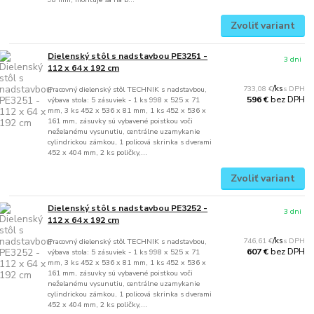
Zvoliť variant
Dielenský stôl s nadstavbou PE3251 -
3 dni
112 x 64 x 192 cm
733,08 €
/
ks
Pracovný dielenský stôl TECHNIK s nadstavbou,
bez DPH
596 €
výbava stola: 5 zásuviek - 1 ks 998 x 525 x 71
mm, 3 ks 452 x 536 x 81 mm, 1 ks 452 x 536 x
161 mm, zásuvky sú vybavené poistkou voči
neželanému vysunutiu, centrálne uzamykanie
cylindrickou zámkou, 1 policová skrinka s dverami
452 x 404 mm, 2 ks poličky,...
Zvoliť variant
Dielenský stôl s nadstavbou PE3252 -
3 dni
112 x 64 x 192 cm
746,61 €
/
ks
Pracovný dielenský stôl TECHNIK s nadstavbou,
bez DPH
607 €
výbava stola: 5 zásuviek - 1 ks 998 x 525 x 71
mm, 3 ks 452 x 536 x 81 mm, 1 ks 452 x 536 x
161 mm, zásuvky sú vybavené poistkou voči
neželanému vysunutiu, centrálne uzamykanie
cylindrickou zámkou, 1 policová skrinka s dverami
452 x 404 mm, 2 ks poličky,...