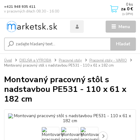
0
ks
+421 948 935 411
za
0 €
v pracovných dňoch 08.30 - 16.00
Menu
Hľadať
Úvod
DIELŇA a VÝROBA
Pracovné stoly
Pracovné stoly - VARIO
Montovaný pracovný stôl s nadstavbou PE531 - 110 x 61 x 182 cm
Montovaný pracovný stôl s
nadstavbou PE531 - 110 x 61 x
182 cm