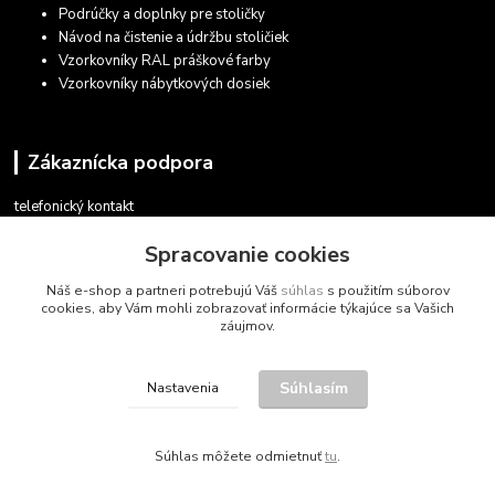
Podrúčky a doplnky pre stoličky
Návod na čistenie a údržbu stoličiek
Vzorkovníky RAL práškové farby
Vzorkovníky nábytkových dosiek
Zákaznícka podpora
telefonický kontakt
+421 948 935 411
Spracovanie cookies
v pracovných dňoch 08.30 - 16.00
Náš e-shop a partneri potrebujú Váš
súhlas
s použitím súborov
obchod@marketsk.sk
cookies, aby Vám mohli zobrazovať informácie týkajúce sa Vašich
záujmov.
Súhlasím
Nastavenia
© 2013 - 2026
Súhlas môžete odmietnuť
tu
.
Vytvorené na
Eshop-rychlo.sk