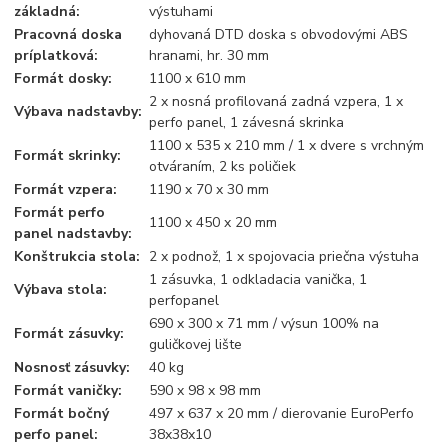
základná:
výstuhami
Pracovná doska
dyhovaná DTD doska s obvodovými ABS
príplatková:
hranami, hr. 30 mm
Formát dosky:
1100 x 610 mm
2 x nosná profilovaná zadná vzpera, 1 x
Výbava nadstavby:
perfo panel, 1 závesná skrinka
1100 x 535 x 210 mm / 1 x dvere s vrchným
Formát skrinky:
otváraním, 2 ks poličiek
Formát vzpera:
1190 x 70 x 30 mm
Formát perfo
1100 x 450 x 20 mm
panel nadstavby:
Konštrukcia stola:
2 x podnož, 1 x spojovacia priečna výstuha
1 zásuvka, 1 odkladacia vanička, 1
Výbava stola:
perfopanel
690 x 300 x 71 mm / výsun 100% na
Formát zásuvky:
guličkovej lište
Nosnosť zásuvky:
40 kg
Formát vaničky:
590 x 98 x 98 mm
Formát bočný
497 x 637 x 20 mm / dierovanie EuroPerfo
perfo panel:
38x38x10