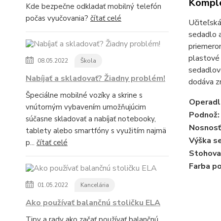
Komple
Kde bezpečne odkladať mobilný telefón
počas vyučovania?
čítať celé
Učiteľská
sedadlo a
priemero
plastové 
08.05.2022
Škola
sedadlovo
Nabíjať a skladovať? Žiadny problém!
dodáva z
Špeciálne mobilné vozíky a skrine s
Operadl
vnútorným vybavením umožňujúcim
Podnož:
súčasne skladovať a nabíjať notebooky,
Nosnosť
tablety alebo smartfóny s využitím najmä
Výška se
p...
čítať celé
Stohova
Farba p
01.05.2022
Kancelária
Ako používať balančnú stoličku ELA
Tipy a rady ako začať používať balančnú