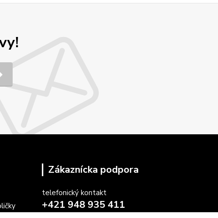
vy!
Zákaznícka podpora
telefonický kontakt
+421 948 935 411
ličky
v pracovných dňoch 08.30 - 16.00
stoličiek