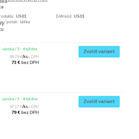
roduktu:
US01
EAN kód:
US01
ie / poťah:
látka
výroba / 3 - 4 týždne
Zvoliť variant
/
ks
89,79 €
bez DPH
73 €
výroba / 3 - 4 týždne
Zvoliť variant
/
ks
97,17 €
bez DPH
79 €