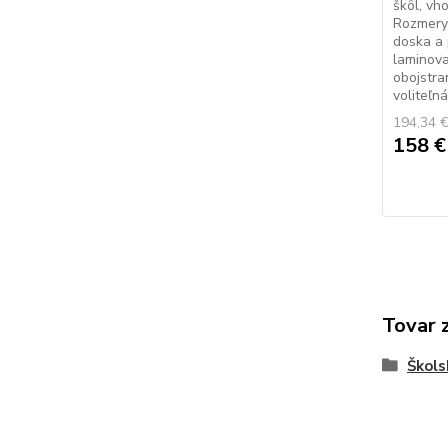
škôl, vh
Rozmery
doska a 
laminova
obojstra
voliteľná 
194,34 
158 
Tovar 
Škols