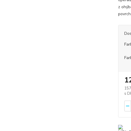
z ohýb
povrch
Dos
Far
Far
1
157