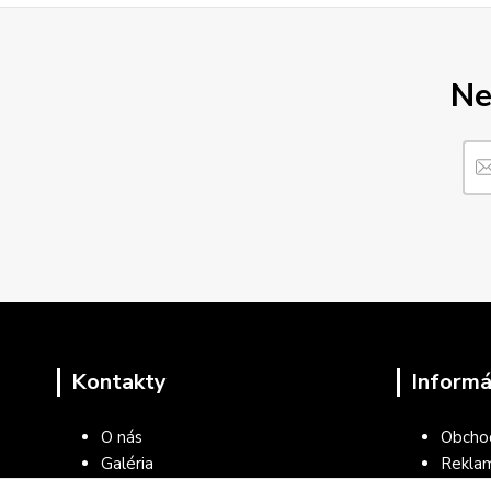
Ne
Kontakty
Informá
O nás
Obcho
Galéria
Rekla
Blog
Ochran