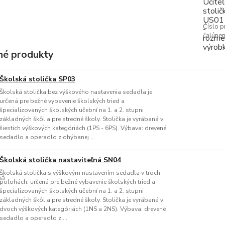
Číslo p
čalúnen
é produkty
Školská stolička SP03
Školská stolička bez výškového nastavenia sedadla je
určená pre bežné vybavenie školských tried a
špecializovaných školských učební na 1. a 2. stupni
základných škôl a pre stredné školy. Stolička je vyrábaná v
šiestich výškových kategóriách (1PS - 6PS). Výbava: drevené
sedadlo a operadlo z ohýbanej ...
Školská stolička nastaviteľná SN04
Školská stolička s výškovým nastavením sedadla v troch
polohách, určená pre bežné vybavenie školských tried a
špecializovaných školských učební na 1. a 2. stupni
základných škôl a pre stredné školy. Stolička je vyrábaná v
dvoch výškových kategóriách (1NS a 2NS). Výbava: drevené
sedadlo a operadlo z ...