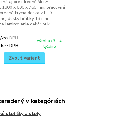
odná aj pre stredné školy.
: 1300 x 600 x 760 mm, pracovná
predná krycia doska z LTD
nej dosky hrúbky 18 mm,
né laminovanie dekór buk,
...
€
/
ks
výroba / 3 - 4
€
bez DPH
týždne
Zvoliť variant
zaradený v kategóriách
ké stoličky a stoly