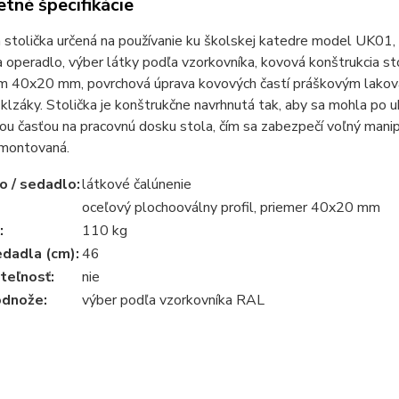
tné špecifikácie
 stolička určená na používanie ku školskej katedre model UK01
 operadlo, výber látky podľa vzorkovníka, kovová konštrukcia s
m 40x20 mm, povrchová úprava kovových častí práškovým lakova
klzáky. Stolička je konštrukčne navrhnutá tak, aby sa mohla po
u časťou na pracovnú dosku stola, čím sa zabezpečí voľný manip
montovaná.
o / sedadlo:
látkové čalúnenie
oceľový plochooválny profil, priemer 40x20 mm
:
110 kg
dadla (cm):
46
teľnosť:
nie
odnože:
výber podľa vzorkovníka RAL