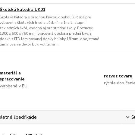
Školská katedra UK01
Školská katedra s prednou krycou doskou, určená pre
vybavenie školských tried a učební na 1. a 2. stupni
základných škôl, vhodná aj pre stredné školy. Rozmery:
1300 x 600 x 760 mm, pracovná doska a predná krycia
doska z LTD laminovanej dosky hrúbky 18 mm, obojstrané
laminovanie dekór buk, voliteľná ...
materiál a
rozvoz tovaru
spracovanie
rýchle doručeni
vyrobené v EU
etné špecifikácie
S