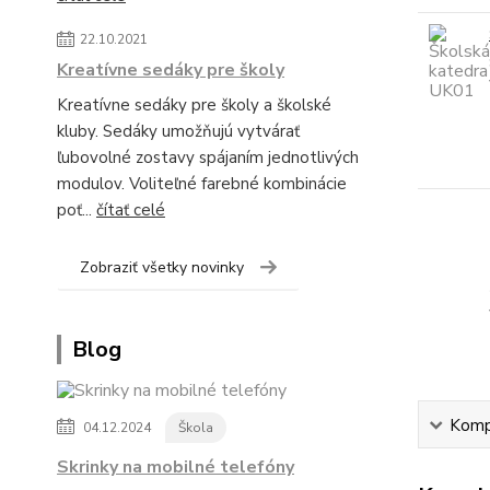
22.10.2021
Kreatívne sedáky pre školy
Kreatívne sedáky pre školy a školské
kluby. Sedáky umožňujú vytvárať
ľubovolné zostavy spájaním jednotlivých
modulov. Voliteľné farebné kombinácie
poť...
čítať celé
Zobraziť všetky novinky
Blog
Kompl
04.12.2024
Škola
Skrinky na mobilné telefóny