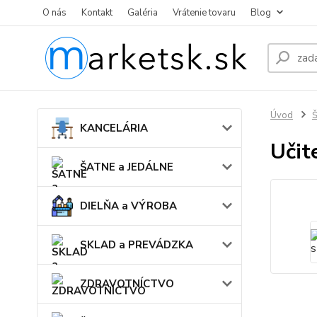
O nás
Kontakt
Galéria
Vrátenie tovaru
Blog
Úvod
KANCELÁRIA
Učit
ŠATNE a JEDÁLNE
DIELŇA a VÝROBA
SKLAD a PREVÁDZKA
ZDRAVOTNÍCTVO