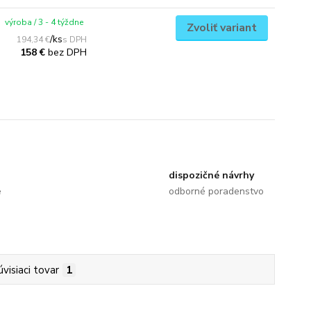
výroba / 3 - 4 týždne
Zvoliť variant
/
ks
194,34 €
bez DPH
158 €
dispozičné návrhy
e
odborné poradenstvo
úvisiaci tovar
1