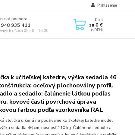
Prihlásenie
onická podpora
0
ks
za
0 €
 948 935 411
ovných dňoch 08.30 - 16.00
ička k učiteľskej katedre, výška sedadla 46
konštrukcia: oceľový plochooválny profil,
adlo a sedadlo: čalúnenie látkou podľas
ru, kovové časti povrchová úprava
kovou farbou podľa vzorkovníka RAL
ská stolička určená na používanie ku školskej katedre model
výška sedadla 46 cm, nosnosť 110 kg. Čalúnené sedadlo a
lo, výber látky podľa vzorkovníka, kovová konštrukcia stoličky