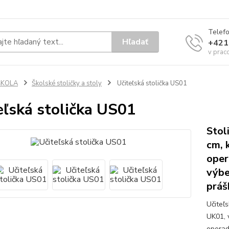
Telef
Hľadať
+421
v prac
ŠKOLA
Školské stoličky a stoly
Učiteľská stolička US01
eľská stolička US01
Stol
cm, 
oper
výbe
práš
Učiteľ
UK01, 
operad