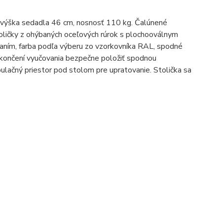
, výška sedadla 46 cm, nosnosť 110 kg. Čalúnené
toličky z ohýbaných oceľových rúrok s plochooválnym
ním, farba podľa výberu zo vzorkovníka RAL, spodné
 ukončení vyučovania bezpečne položiť spodnou
ulačný priestor pod stolom pre upratovanie. Stolička sa