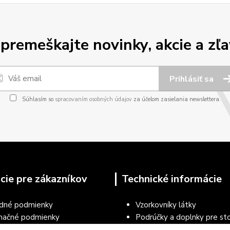
premeškajte novinky, akcie a zľa
Prihlásiť sa
Súhlasím so
spracovaním osobných údajov
za účelom zasielania newslettera.
cie pre zákazníkov
Technické informácie
dné podmienky
Vzorkovníky látky
mačné podmienky
Podrúčky a doplnky pre sto
a osobných údajov
Návod na čistenie a údržbu 