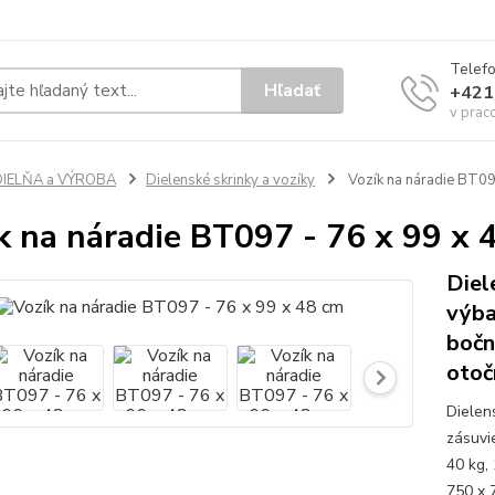
Telef
Hľadať
+421
v prac
DIELŇA a VÝROBA
Dielenské skrinky a vozíky
Vozík na náradie BT09
k na náradie BT097 - 76 x 99 x 
Diel
výba
bočn
otoč
Dielen
zásuvi
40 kg,
750 x 