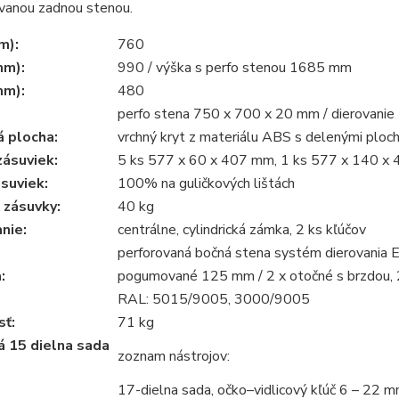
anou zadnou stenou.
m):
760
mm):
990 / výška s perfo stenou 1685 mm
mm):
480
perfo stena 750 x 700 x 20 mm / dierovani
 plocha:
vrchný kryt z materiálu ABS s delenými ploc
ásuviek:
5 ks 577 x 60 x 407 mm, 1 ks 577 x 140 x
suviek:
100% na guličkových lištách
 zásuvky:
40 kg
nie:
centrálne, cylindrická zámka, 2 ks kľúčov
perforovaná bočná stena systém dierovania
:
pogumované 125 mm / 2 x otočné s brzdou, 
RAL: 5015/9005, 3000/9005
ť:
71 kg
á 15 dielna sada
zoznam nástrojov:
17-dielna sada, očko–vidlicový kľúč 6 – 22 