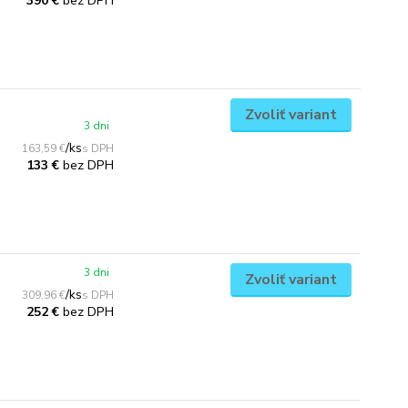
bez DPH
390 €
Zvoliť variant
3 dni
/
ks
163,59 €
bez DPH
133 €
3 dni
Zvoliť variant
/
ks
309,96 €
bez DPH
252 €