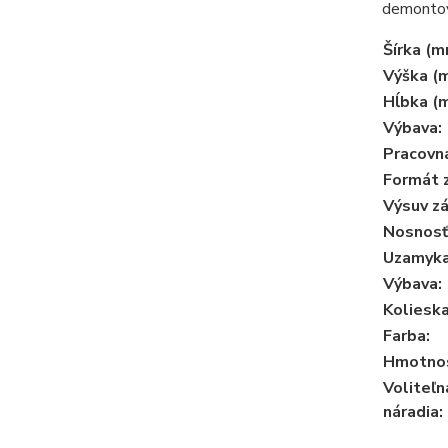
demontov
Šírka (m
Výška (
Hĺbka (
Výbava:
Pracovná
Formát z
Výsuv zá
Nosnosť
Uzamyka
Výbava:
Kolieska
Farba:
Hmotnos
Voliteľn
náradia: