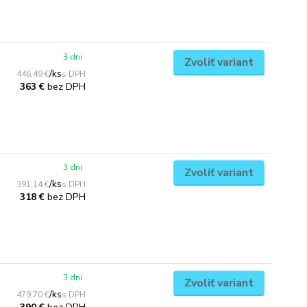
3 dni
Zvoliť variant
/
ks
446,49 €
bez DPH
363 €
3 dni
Zvoliť variant
/
ks
391,14 €
bez DPH
318 €
3 dni
Zvoliť variant
/
ks
479,70 €