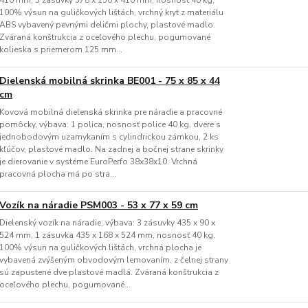
410 mm, 3 zásuvky 578 x 150 x 410 mm, nosnosť 40 kg,
100% výsun na guličkových lištách, vrchný kryt z materiálu
ABS vybavený pevnými deličmi plochy, plastové madlo.
Zváraná konštrukcia z oceľového plechu, pogumované
kolieska s priemerom 125 mm...
Dielenská mobilná skrinka BE001 - 75 x 85 x 44
cm
Kovová mobilná dielenská skrinka pre náradie a pracovné
pomôcky, výbava: 1 polica, nosnosť police 40 kg, dvere s
jednobodovým uzamykaním s cylindrickou zámkou, 2 ks
kľúčov, plastové madlo. Na zadnej a bočnej strane skrinky
je dierovanie v systéme EuroPerfo 38x38x10. Vrchná
pracovná plocha má po stra...
Vozík na náradie PSM003 - 53 x 77 x 59 cm
Dielenský vozík na náradie, výbava: 3 zásuvky 435 x 90 x
524 mm, 1 zásuvka 435 x 168 x 524 mm, nosnosť 40 kg,
100% výsun na guličkových lištách, vrchná plocha je
vybavená zvýšeným obvodovým lemovaním, z čelnej strany
sú zapustené dve plastové madlá. Zváraná konštrukcia z
oceľového plechu, pogumované...