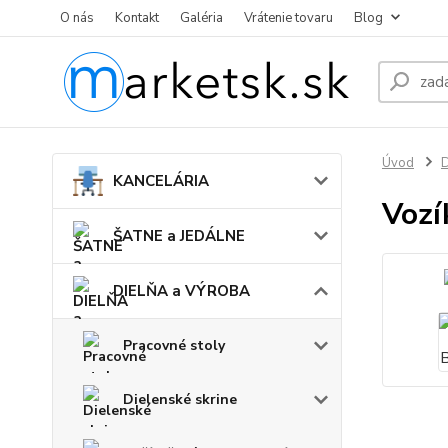
O nás
Kontakt
Galéria
Vrátenie tovaru
Blog
Úvod
KANCELÁRIA
Vozí
ŠATNE a JEDÁLNE
DIELŇA a VÝROBA
Pracovné stoly
Dielenské skrine