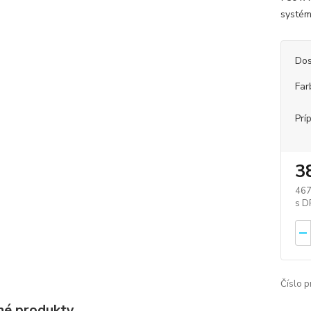
systém
Dos
Far
Prí
3
467
Číslo p
é produkty