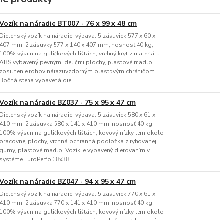
Vozík na náradie BT007 - 76 x 99 x 48 cm
Dielenský vozík na náradie, výbava: 5 zásuviek 577 x 60 x
407 mm, 2 zásuvky 577 x 140 x 407 mm, nosnosť 40 kg,
100% výsun na guličkových lištách, vrchný kryt z materiálu
ABS vybavený pevnými deličmi plochy, plastové madlo,
zosilnenie rohov nárazuvzdorným plastovým chráničom.
Bočná stena vybavená die...
Vozík na náradie BZ037 - 75 x 95 x 47 cm
Dielenský vozík na náradie, výbava: 5 zásuviek 580 x 61 x
410 mm, 2 zásuvka 580 x 141 x 410 mm, nosnosť 40 kg,
100% výsun na guličkových lištách, kovový nízky lem okolo
pracovnej plochy, vrchná ochranná podložka z ryhovanej
gumy, plastové madlo. Vozík je vybavený dierovaním v
systéme EuroPerfo 38x38...
Vozík na náradie BZ047 - 94 x 95 x 47 cm
Dielenský vozík na náradie, výbava: 5 zásuviek 770 x 61 x
410 mm, 2 zásuvka 770 x 141 x 410 mm, nosnosť 40 kg,
100% výsun na guličkových lištách, kovový nízky lem okolo