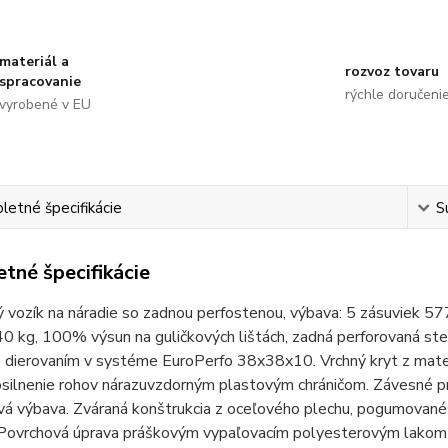
materiál a
rozvoz tovaru
spracovanie
rýchle doručeni
vyrobené v EU
etné špecifikácie
S
tné špecifikácie
ý vozík na náradie so zadnou perfostenou, výbava: 5 zásuviek 
40 kg, 100% výsun na guličkových lištách, zadná perforovaná s
 dierovaním v systéme EuroPerfo 38x38x10. Vrchný kryt z mate
silnenie rohov nárazuvzdorným plastovým chráničom. Závesné pr
ová výbava. Zváraná konštrukcia z oceľového plechu, pogumovan
 Povrchová úprava práškovým vypaľovacím polyesterovým lakom v