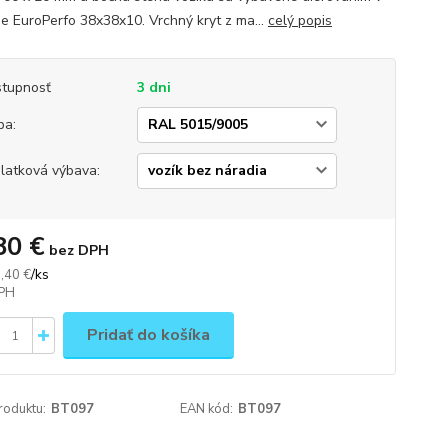
e EuroPerfo 38x38x10. Vrchný kryt z ma...
celý popis
tupnosť
3 dni
ba:
platková výbava:
80 €
bez DPH
/
ks
,40 €
Pridať do košíka
roduktu:
BT097
EAN kód:
BT097