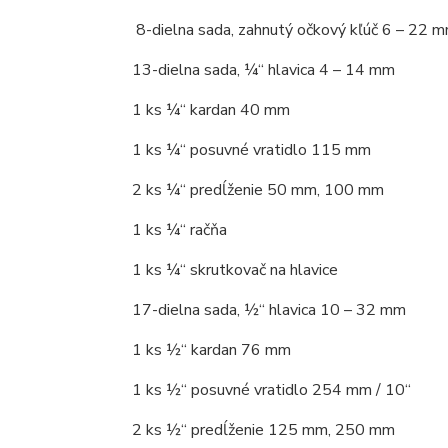
8-dielna sada, zahnutý očkový kľúč 6 – 22 
13-dielna sada, ¼“ hlavica 4 – 14 mm
1 ks ¼“ kardan 40 mm
1 ks ¼“ posuvné vratidlo 115 mm
2 ks ¼“ predĺženie 50 mm, 100 mm
1 ks ¼“ račňa
1 ks ¼“ skrutkovač na hlavice
17-dielna sada, ½“ hlavica 10 – 32 mm
1 ks ½“ kardan 76 mm
1 ks ½“ posuvné vratidlo 254 mm / 10“
2 ks ½“ predĺženie 125 mm, 250 mm