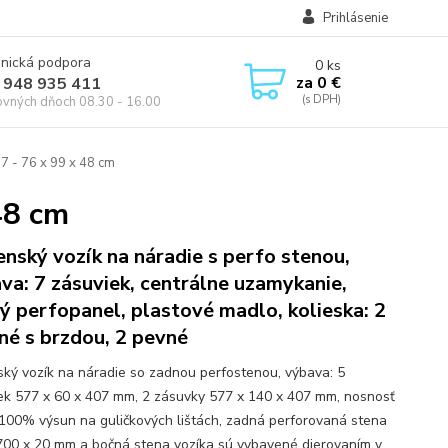
Prihlásenie
onická podpora
0
ks
za
0 €
 948 935 411
ovných dňoch 08.30 - 16.00
7 - 76 x 99 x 48 cm
48 cm
enský vozík na náradie s perfo stenou,
va: 7 zásuviek, centrálne uzamykanie,
ý perfopanel, plastové madlo, kolieska: 2
né s brzdou, 2 pevné
ský vozík na náradie so zadnou perfostenou, výbava: 5
ek 577 x 60 x 407 mm, 2 zásuvky 577 x 140 x 407 mm, nosnosť
 100% výsun na guličkových lištách, zadná perforovaná stena
700 x 20 mm a bočná stena vozíka sú vybavené dierovaním v