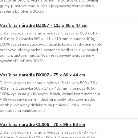
pracovnej plochy, vrchná ochranná podložka z ryhovanej
gumy, plastové madlo. Vozík je vybavený dierovaním v
systéme EuroPerfo 38x38...
Vozík na náradie BZ057 - 113 x 95 x 47 cm
Dielenský vozík na náradie, výbava: 5 zásuviek 960 x 61 x
410 mm, 2 zásuvka 960 x 141 x 410 mm, nosnosť 40 kg,
100% výsun na guličkových lištách, kovový nízky lem okolo
pracovnej plochy, vrchná ochranná podložka z ryhovanej
gumy, plastové madlo. Vozík je vybavený dierovaním v
systéme EuroPerfo 38x38...
Vozík na náradie BX007 - 75 x 86 x 44 cm
Dielenský vozík na náradie, výbava: 6 zásuviek 500 x 76 x
403 mm, 1 zásuvka 500 x 172 x 403 mm, nosnosť 40 kg,
100% výsun na guličkových lištách, vrchný kryt z materiálu
ABS vybavený pevnými deličmi plochy, plastové madlo.
Vozík je vybavený držiakom na papierovú rolku, malou
odkladacou vaničkou a ná...
Vozík na náradie CL006 - 70 x 96 x 54 cm
Dielenský vozík na náradie, výbava: 3 zásuvky 578 x 72 x