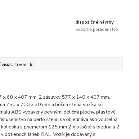
dispozičné návrhy
e
odborné poradenstvo
úvisiaci tovar
6
577 x 60 x 407 mm, 2 zásuvky 577 x 140 x 407 mm,
tena 750 x 700 x 20 mm a bočná stena vozíka sú
riálu ABS vybavený pevnými deličmi plochy, plastové
íslušenstvo na perfo stenu sa objednáva ako voliteľná
é kolieska s priemerom 125 mm 2 x otočné s brzdou a 2
 odtieňoch farieb RAL. Vozík je dodávaný s