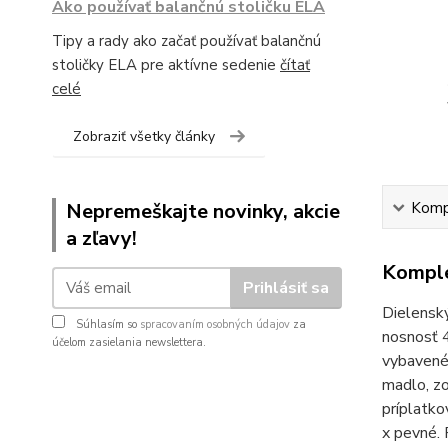
Ako používať balančnú stoličku ELA
Tipy a rady ako začať používať balančnú
stoličky ELA pre aktívne sedenie
čítať
celé
Zobraziť všetky články
Nepremeškajte novinky, akcie
Kompl
a zľavy!
Komple
Prihlásiť sa
Dielensk
Súhlasím so
spracovaním osobných údajov
za
nosnosť 
účelom zasielania newslettera.
vybavené
madlo, zo
príplatk
x pevné.