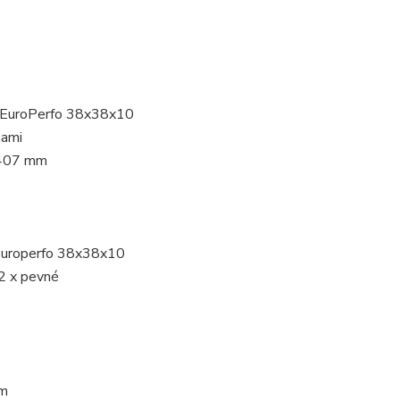
e EuroPerfo 38x38x10
hami
 407 mm
 Europerfo 38x38x10
2 x pevné
mm