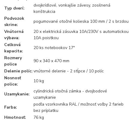
dvojkrídlové, vonkajšie závesy, zosilnená
Typ dverí:
konštrukcia
Podvozok
pogumované otočné kolieska 100 mm / 2 s brzdou
skrine:
Vnútorná
20 x elektrická zásuvka 10A/230V s automatickou
výbava:
10A poistkou
Celková
20 ks notebookov 17"
kapacita:
Rozmery
90 x 340 x 470 mm
police
Delenie políc:
vnútorné delenie - 2 stĺpce / 10 políc
Nosnosť
10 kg
police:
cylindrická otočná zámka - dvojbodové
Uzamykanie:
uzamykanie
podľa vzorkovníka RAL / možnosť voľby 2 farieb
Farba:
bez príplatku
Hmotnosť:
76 kg