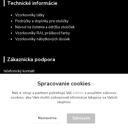
Technické informácie
Vzorkovníky látky
Podrúčky a doplnky pre stoličky
Návod na čistenie a údržbu stoličiek
Vzorkovníky RAL práškové farby
Vzorkovníky nábytkových dosiek
Zákaznícka podpora
telefonický kontakt
+421 948 935 411
Spracovanie cookies
v pracovných dňoch 08.30 - 16.00
Náš e-shop a partneri potrebujú Váš
súhlas
s použitím súborov
obchod@marketsk.sk
cookies, aby Vám mohli zobrazovať informácie týkajúce sa Vašich
záujmov.
Súhlasím
Nastavenia