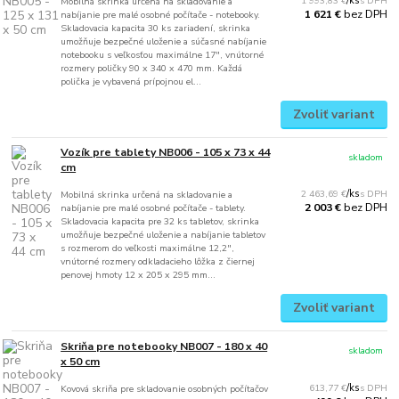
1 993,83 €
/
ks
Mobilná skrinka určená na skladovanie a
bez DPH
1 621 €
nabíjanie pre malé osobné počítače - notebooky.
Skladovacia kapacita 30 ks zariadení, skrinka
umožňuje bezpečné uloženie a súčasné nabíjanie
notebooku s veľkosťou maximálne 17", vnútorné
rozmery poličky 90 x 340 x 470 mm. Každá
polička je vybavená prípojnou el...
Zvoliť variant
Vozík pre tablety NB006 - 105 x 73 x 44
skladom
cm
2 463,69 €
/
ks
Mobilná skrinka určená na skladovanie a
bez DPH
2 003 €
nabíjanie pre malé osobné počítače - tablety.
Skladovacia kapacita pre 32 ks tabletov, skrinka
umožňuje bezpečné uloženie a nabíjanie tabletov
s rozmerom do veľkosti maximálne 12,2",
vnútorné rozmery odkladacieho lôžka z čiernej
penovej hmoty 12 x 205 x 295 mm...
Zvoliť variant
Skriňa pre notebooky NB007 - 180 x 40
skladom
x 50 cm
613,77 €
/
ks
Kovová skriňa pre skladovanie osobných počítačov