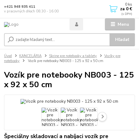
0
ks
+421 948 935 411
za
0 €
v pracovných dňoch 08.30 - 16.00
Menu
Hľadať
Úvod
KANCELÁRIA
Skrine pre notebooky a tablety
Vozíky pre
notebooky
Vozík pre notebooky NB003 - 125 x 92 x 50 cm
Vozík pre notebooky NB003 - 125
x 92 x 50 cm
Špeciálny skladovací a nabíjaci vozík pre