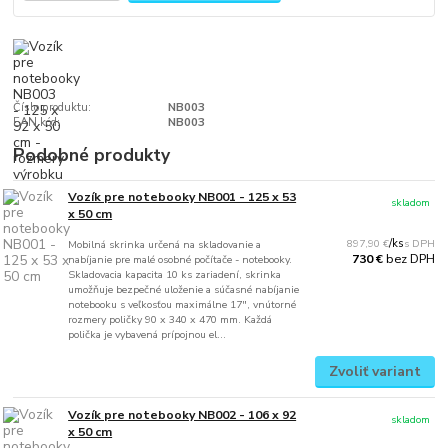
Číslo produktu:
NB003
EAN kód:
NB003
Podobné produkty
Vozík pre notebooky NB001 - 125 x 53
skladom
x 50 cm
897,90 €
/
ks
Mobilná skrinka určená na skladovanie a
bez DPH
730 €
nabíjanie pre malé osobné počítače - notebooky.
Skladovacia kapacita 10 ks zariadení, skrinka
umožňuje bezpečné uloženie a súčasné nabíjanie
notebooku s veľkosťou maximálne 17", vnútorné
rozmery poličky 90 x 340 x 470 mm. Každá
polička je vybavená prípojnou el...
Zvoliť variant
Vozík pre notebooky NB002 - 106 x 92
skladom
x 50 cm