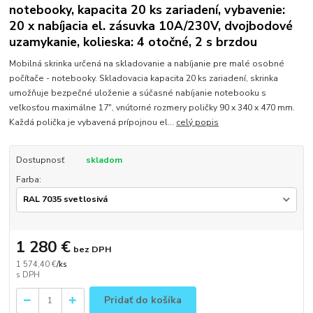
notebooky, kapacita 20 ks zariadení, vybavenie:
20 x nabíjacia el. zásuvka 10A/230V, dvojbodové
uzamykanie, kolieska: 4 otočné, 2 s brzdou
Mobilná skrinka určená na skladovanie a nabíjanie pre malé osobné
počítače - notebooky. Skladovacia kapacita 20 ks zariadení, skrinka
umožňuje bezpečné uloženie a súčasné nabíjanie notebooku s
veľkosťou maximálne 17", vnútorné rozmery poličky 90 x 340 x 470 mm.
Každá polička je vybavená prípojnou el...
celý popis
Dostupnosť
skladom
Farba:
1 280 €
bez DPH
1 574,40 €
/
ks
Pridať do košíka