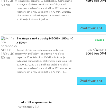
bez DPH
499 €
- skladovcia kapacita 10 notebookov. Samostatne
uzamykateľný odkladací box umožňuje uložiť
notebook s veľkosťou maximálne 17", vnútorné
rozmery schránky 90 x 340 x 470 mm. Zváraný
rám skrine z oceľového plechu, boxové dvere s
vnútornými závesmi, jedno...
Zvoliť variant
Skriňa pre notebooky NB008 - 180 x 40
skladom
x 50 cm
738 €
/
ks
Kovová skriňa pre skladovanie a nabíjanie
bez DPH
600 €
osobných počítačov - skladovcia / nabíjacia
kapacita 10 notebookov. Každá schránka je
vybavená samostatnou elektrickou zásuvkou IEC
60320 10A/230V a umožňuje uložiť a nabíjať
notebook s veľkosťou maximálne 17", vnútorné
rozmery schránky 90 x 340 x 470 mm. Hl...
Zvoliť variant
materiál a spracovanie
vyrobené v EU