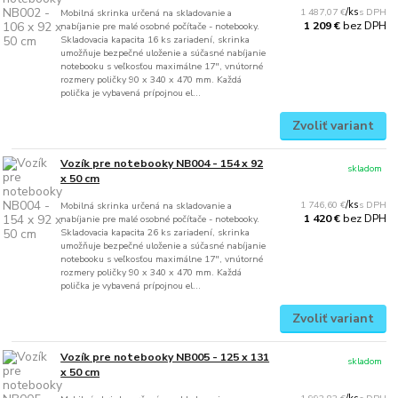
1 487,07 €
/
ks
Mobilná skrinka určená na skladovanie a
bez DPH
1 209 €
nabíjanie pre malé osobné počítače - notebooky.
Skladovacia kapacita 16 ks zariadení, skrinka
umožňuje bezpečné uloženie a súčasné nabíjanie
notebooku s veľkosťou maximálne 17", vnútorné
rozmery poličky 90 x 340 x 470 mm. Každá
polička je vybavená prípojnou el...
Zvoliť variant
Vozík pre notebooky NB004 - 154 x 92
skladom
x 50 cm
1 746,60 €
/
ks
Mobilná skrinka určená na skladovanie a
bez DPH
1 420 €
nabíjanie pre malé osobné počítače - notebooky.
Skladovacia kapacita 26 ks zariadení, skrinka
umožňuje bezpečné uloženie a súčasné nabíjanie
notebooku s veľkosťou maximálne 17", vnútorné
rozmery poličky 90 x 340 x 470 mm. Každá
polička je vybavená prípojnou el...
Zvoliť variant
Vozík pre notebooky NB005 - 125 x 131
skladom
x 50 cm