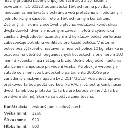
hlavný pripájací kábel s prípojnou zástrčkou a spínačom s
osvetlením IEC 60320, automatická 16A ochranná poistka s
modulom usmerňovača s ochranou voči preťaženiu s modulárnym
jednofunkčným časovým relé a 16A ochranným kontaktom.
Zváraný rám skrine z oceľového plechu, vystužená konštrukcia
dvojkrídlových dverí s vnútornými závesmi, otočná cylindrická
zámka s dvojbodovým uzamykaním, 2 ks kľúčov, bočná perforácia
zabezpečuje potrebnú ventiláciu pre každú poličku. Vnútorné
police bez výškového nastavenia, nosnosť police 10 kg. Skrinka je
osadená na otočných pogumovaných kolieskach s priemerom 100
mm - 2 kolieska majú nášľapnú brzdu. Bočné obojručné madlo na
uľahčenie manipulácie pri vedení vozíka. Výrobok je vyrobený v
súlade so smernicou Európskeho parlamentu 2001/95 pre
zariadenia s nízkym napätím LVD 2014/35/EU. Povrchová úprava
práškovou farbou podľa vzorkovníka RAL, možnosť aj kombinácie
dvoch farieb bez príplatku (1. farba pre korpus skrine / 2. farba
pre dvere skrine). Skrinka sa dodáva zmontovaná.
Konštrukcia:
zváraný rám, oceľový plech
Výška (mm):
1250
Šírka (mm):
920
Hĺbka (mm):
500