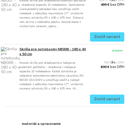
613,77 €
/
ks
Kovová skriňa pre skladovanie osobných počítačov
bez DPH
499 €
- skladovcia kapacita 10 notebookov. Samostatne
uzamykateľný odkladací box umožňuje uložiť
notebook s veľkosťou maximálne 17", vnútorné
rozmery schránky 90 x 340 x 470 mm. Zváraný
rám skrine z oceľového plechu, boxové dvere s
vnútornými závesmi, jedno...
Zvoliť variant
Skriňa pre notebooky NB008 - 180 x 40
skladom
x 50 cm
738 €
/
ks
Kovová skriňa pre skladovanie a nabíjanie
bez DPH
600 €
osobných počítačov - skladovcia / nabíjacia
kapacita 10 notebookov. Každá schránka je
vybavená samostatnou elektrickou zásuvkou IEC
60320 10A/230V a umožňuje uložiť a nabíjať
notebook s veľkosťou maximálne 17", vnútorné
rozmery schránky 90 x 340 x 470 mm. Hl...
Zvoliť variant
materiál a spracovanie