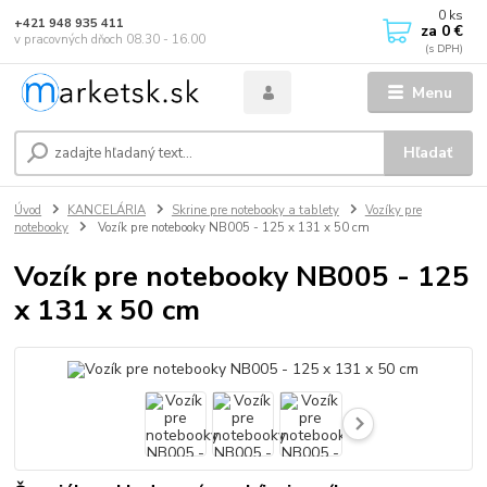
0
ks
+421 948 935 411
za
0 €
v pracovných dňoch 08.30 - 16.00
Menu
Hľadať
Úvod
KANCELÁRIA
Skrine pre notebooky a tablety
Vozíky pre
notebooky
Vozík pre notebooky NB005 - 125 x 131 x 50 cm
Vozík pre notebooky NB005 - 125
x 131 x 50 cm