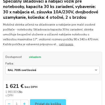
Špeciálny skladovací a nabíjaci vozík pre
notebooky, kapacita 30 ks zariadení, vybavenie:
30 x nabíjacia el. zásuvka 10A/230V, dvojbodové
uzamykanie, kolieska: 4 otočné, 2 s brzdou
Mobilná skrinka určená na skladovanie a nabíjanie pre malé osobné
počítače - notebooky. Skladovacia kapacita 30 ks zariadení, skrinka
umožňuje bezpečné uloženie a súčasné nabíjanie notebooku s
veľkosťou maximálne 17", vnútorné rozmery poličky 90 x 340 x 470 mm.
Každá polička je vybavená prípojnou el...
celý popis
Dostupnosť
skladom
Farba:
1 621 €
bez DPH
1 993,83 €
/
ks
Pridať do košíka