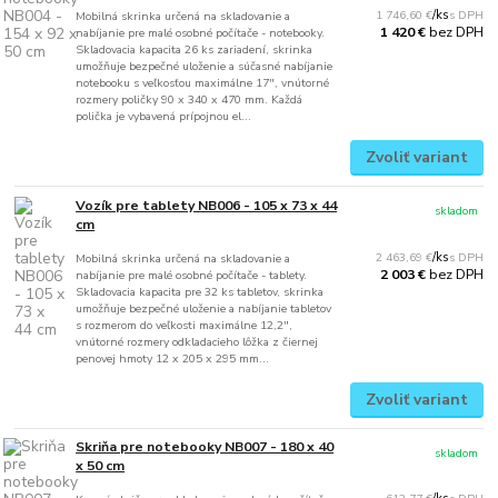
1 746,60 €
/
ks
Mobilná skrinka určená na skladovanie a
bez DPH
1 420 €
nabíjanie pre malé osobné počítače - notebooky.
Skladovacia kapacita 26 ks zariadení, skrinka
umožňuje bezpečné uloženie a súčasné nabíjanie
notebooku s veľkosťou maximálne 17", vnútorné
rozmery poličky 90 x 340 x 470 mm. Každá
polička je vybavená prípojnou el...
Zvoliť variant
Vozík pre tablety NB006 - 105 x 73 x 44
skladom
cm
2 463,69 €
/
ks
Mobilná skrinka určená na skladovanie a
bez DPH
2 003 €
nabíjanie pre malé osobné počítače - tablety.
Skladovacia kapacita pre 32 ks tabletov, skrinka
umožňuje bezpečné uloženie a nabíjanie tabletov
s rozmerom do veľkosti maximálne 12,2",
vnútorné rozmery odkladacieho lôžka z čiernej
penovej hmoty 12 x 205 x 295 mm...
Zvoliť variant
Skriňa pre notebooky NB007 - 180 x 40
skladom
x 50 cm