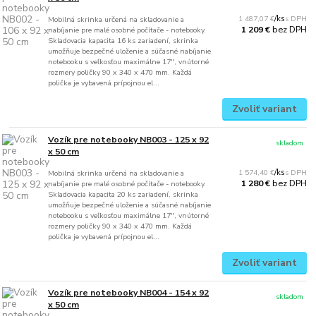
1 487,07 €
/
ks
Mobilná skrinka určená na skladovanie a
bez DPH
1 209 €
nabíjanie pre malé osobné počítače - notebooky.
Skladovacia kapacita 16 ks zariadení, skrinka
umožňuje bezpečné uloženie a súčasné nabíjanie
notebooku s veľkosťou maximálne 17", vnútorné
rozmery poličky 90 x 340 x 470 mm. Každá
polička je vybavená prípojnou el...
Zvoliť variant
Vozík pre notebooky NB003 - 125 x 92
skladom
x 50 cm
1 574,40 €
/
ks
Mobilná skrinka určená na skladovanie a
bez DPH
1 280 €
nabíjanie pre malé osobné počítače - notebooky.
Skladovacia kapacita 20 ks zariadení, skrinka
umožňuje bezpečné uloženie a súčasné nabíjanie
notebooku s veľkosťou maximálne 17", vnútorné
rozmery poličky 90 x 340 x 470 mm. Každá
polička je vybavená prípojnou el...
Zvoliť variant
Vozík pre notebooky NB004 - 154 x 92
skladom
x 50 cm