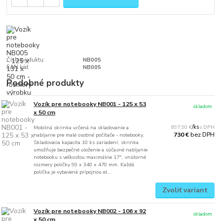
Číslo produktu:
NB005
EAN kód:
NB005
Podobné produkty
Vozík pre notebooky NB001 - 125 x 53
skladom
x 50 cm
897,90 €
/
ks
Mobilná skrinka určená na skladovanie a
bez DPH
730 €
nabíjanie pre malé osobné počítače - notebooky.
Skladovacia kapacita 10 ks zariadení, skrinka
umožňuje bezpečné uloženie a súčasné nabíjanie
notebooku s veľkosťou maximálne 17", vnútorné
rozmery poličky 90 x 340 x 470 mm. Každá
polička je vybavená prípojnou el...
Zvoliť variant
Vozík pre notebooky NB002 - 106 x 92
skladom
x 50 cm