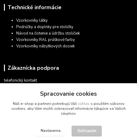
Technické informácie
Vzorkovníky látky
Podrúčky a doplnky pre stoličky
Návod na čistenie a údržbu stoličiek
Vzorkovníky RAL práškové farby
Vzorkovníky nábytkových dosiek
Zákaznícka podpora
telefonický kontakt
+421 948 935 411
Spracovanie cookies
v pracovných dňoch 08.30 - 16.00
Náš e-shop a partneri potrebujú Váš
súhlas
s použitím súborov
obchod@marketsk.sk
cookies, aby Vám mohli zobrazovať informácie týkajúce sa Vašich
záujmov.
Súhlasím
Nastavenia