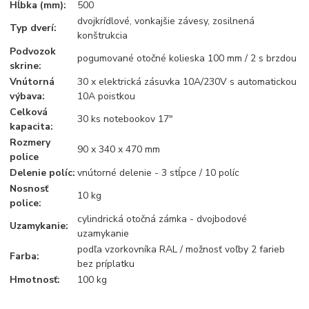
Hĺbka (mm):
500
dvojkrídlové, vonkajšie závesy, zosilnená
Typ dverí:
konštrukcia
Podvozok
pogumované otočné kolieska 100 mm / 2 s brzdou
skrine:
Vnútorná
30 x elektrická zásuvka 10A/230V s automatickou
výbava:
10A poistkou
Celková
30 ks notebookov 17"
kapacita:
Rozmery
90 x 340 x 470 mm
police
Delenie políc:
vnútorné delenie - 3 stĺpce / 10 políc
Nosnosť
10 kg
police:
cylindrická otočná zámka - dvojbodové
Uzamykanie:
uzamykanie
podľa vzorkovníka RAL / možnosť voľby 2 farieb
Farba:
bez príplatku
Hmotnosť:
100 kg