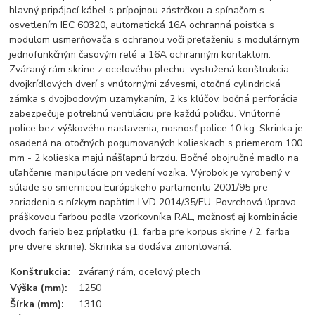
hlavný pripájací kábel s prípojnou zástrčkou a spínačom s
osvetlením IEC 60320, automatická 16A ochranná poistka s
modulom usmerňovača s ochranou voči preťaženiu s modulárnym
jednofunkčným časovým relé a 16A ochranným kontaktom.
Zváraný rám skrine z oceľového plechu, vystužená konštrukcia
dvojkrídlových dverí s vnútornými závesmi, otočná cylindrická
zámka s dvojbodovým uzamykaním, 2 ks kľúčov, bočná perforácia
zabezpečuje potrebnú ventiláciu pre každú poličku. Vnútorné
police bez výškového nastavenia, nosnosť police 10 kg. Skrinka je
osadená na otočných pogumovaných kolieskach s priemerom 100
mm - 2 kolieska majú nášľapnú brzdu. Bočné obojručné madlo na
uľahčenie manipulácie pri vedení vozíka. Výrobok je vyrobený v
súlade so smernicou Európskeho parlamentu 2001/95 pre
zariadenia s nízkym napätím LVD 2014/35/EU. Povrchová úprava
práškovou farbou podľa vzorkovníka RAL, možnosť aj kombinácie
dvoch farieb bez príplatku (1. farba pre korpus skrine / 2. farba
pre dvere skrine). Skrinka sa dodáva zmontovaná.
Konštrukcia:
zváraný rám, oceľový plech
Výška (mm):
1250
Šírka (mm):
1310