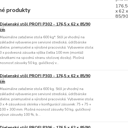
é produkty
Dielenský stôl PROFI P302 - 176,5 x 62 x 85/90
cm
Maximálne zaťaženie stola 600 kg*. Stôl je vhodný na
základné vybavenie pre servisné strediská, údržbárske
dielne, priemyselné a výrobné pracoviská. Vybavenie stola:
3 x podvesná zásuvka výška čielka 100 mm (montáž
skrutkami na spodnú stranu stolovej dosky). Plošná
nosnosť zásuvky 50 kg, guličkový v...
Dielenský stôl PROFI P303 - 176,5 x 62 x 85/90
cm
Maximálne zaťaženie stola 600 kg. Stôl je vhodný na
základné vybavenie pre servisné strediská, údržbárske
dielne, priemyselné a výrobné pracoviská. Vybavenie stola:
3 x 4-zásuvková skrinka v konfigurácií zásuviek: 75 + 75 +
100 + 300 mm. Plošná nosnosť zásuvky 50 kg, guličkový
výsun zásuvky 100 %, b...
Dielenský stôl PROFI P306 - 176,5 x 62 x 85/90