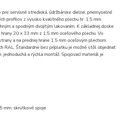
pre servisné strediská, údržbárske dielne, priemyselné
ch profilov z vysoko kvalitného plechu hr. 1,5 mm.
rchným a spodným dvojitým lakovaním. K základnej doske
é hrany 20 x 33 mm z 1,5 mm oceľového plechu. Vo
 strany a na prednej hrane 1,5 mm oceľovým plechom.
h RAL. Štandardne bez príplatku je možné stôl objednať
, jednoduchá a rýchla montáž. Spojovací materiál je
1,5 mm, skrutkové spoje