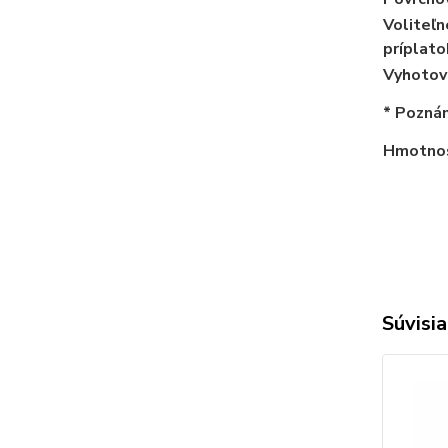
Voliteľn
príplato
Vyhotov
* Pozná
Hmotnos
Súvisia