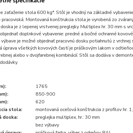
tné špecifikácie
 zaťaženie stola 600 kg*. Stôl je vhodný na základné vybavenie 
 pracoviská. Montovaná konštrukcia stola je vyrobená zo zváraný
doska je z lepenej vrstvenej preglejky Multiplex hr. 30 mm s v
 objednať doplnkové vybavenie: predné a bočné ochranné kovov
j výbave je možné objednať pracovnú dosku potiahnutú z vrchnej
 úprava všetkých kovových častí je práškovým lakom v odtieňoc
rebnej alebo v dvojfarebnej kombinácií. Stôl sa dodáva v demonte
 dodávky.
m):
1765
mm):
850-900
mm):
620
cia stola:
montovaná oceľová konštrukcia z profilov hr. 
á doska:
preglejka multiplex, hr.: 30 mm
bez výbavy
á úprava:
prášková farba, výber z odieňov RAL