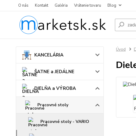
O nás
Kontakt
Galéria
Vrátenie tovaru
Blog
Úvod
KANCELÁRIA
Diel
ŠATNE a JEDÁLNE
DIELŇA a VÝROBA
Pracovné stoly
Pracovné stoly - VARIO