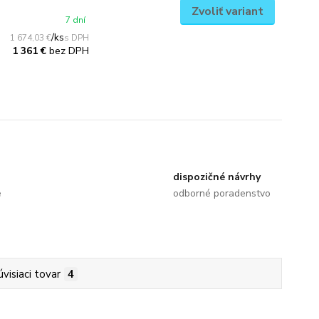
Zvoliť variant
7 dní
/
ks
1 674,03 €
bez DPH
1 361 €
dispozičné návrhy
e
odborné poradenstvo
úvisiaci tovar
4