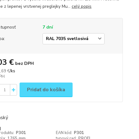
e z lepenej vrstvenej preglejky Mu...
celý popis
tupnosť
7 dní
ba:
03 €
bez DPH
/
ks
,69 €
Pridať do košíka
roduktu:
P301
EAN kód:
P301
ola:
1765 mm
typový rad:
PROFI