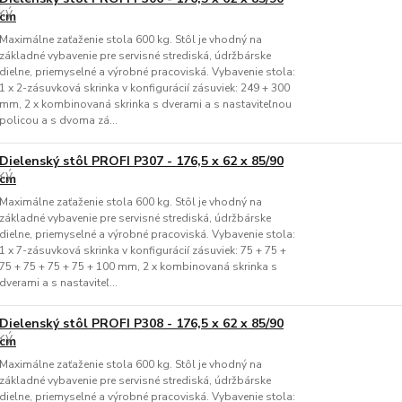
cm
Maximálne zaťaženie stola 600 kg. Stôl je vhodný na
základné vybavenie pre servisné strediská, údržbárske
dielne, priemyselné a výrobné pracoviská. Vybavenie stola:
1 x 2-zásuvková skrinka v konfigurácií zásuviek: 249 + 300
mm, 2 x kombinovaná skrinka s dverami a s nastaviteľnou
policou a s dvoma zá...
Dielenský stôl PROFI P307 - 176,5 x 62 x 85/90
cm
Maximálne zaťaženie stola 600 kg. Stôl je vhodný na
základné vybavenie pre servisné strediská, údržbárske
dielne, priemyselné a výrobné pracoviská. Vybavenie stola:
1 x 7-zásuvková skrinka v konfigurácií zásuviek: 75 + 75 +
75 + 75 + 75 + 75 + 100 mm, 2 x kombinovaná skrinka s
dverami a s nastaviteľ...
Dielenský stôl PROFI P308 - 176,5 x 62 x 85/90
cm
Maximálne zaťaženie stola 600 kg. Stôl je vhodný na
základné vybavenie pre servisné strediská, údržbárske
dielne, priemyselné a výrobné pracoviská. Vybavenie stola: