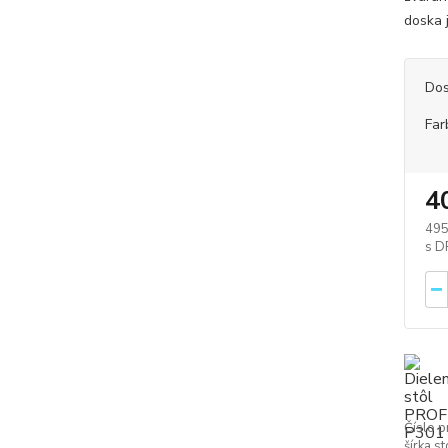
doska j
Dos
Far
4
495
Číslo p
šírka st