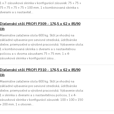
1 x 7-zásuvková skrinka v konfigurácií zásuviek: 75 + 75 +
75 + 75 + 75 + 75 + 100 mm, 1 x kombinovaná skrinka s
dverami a s nastaviteľ...
Dielenský stôl PROFI P309 - 176,5 x 62 x 85/90
cm
Maximálne zaťaženie stola 600 kg. Stôl je vhodný na
základné vybavenie pre servisné strediská, údržbárske
dielne, priemyselné a výrobné pracoviská. Vybavenie stola:
1 x kombinovaná skrinka s dverami a s nastaviteľnou
policou a s dvoma zásuvkami 75 + 75 mm, 1 x 4-
zásuvková skrinka v konfigurácií zásu...
Dielenský stôl PROFI P310 - 176,5 x 62 x 85/90
cm
Maximálne zaťaženie stola 600 kg. Stôl je vhodný na
základné vybavenie pre servisné strediská, údržbárske
dielne, priemyselné a výrobné pracoviská. Vybavenie stola:
1 x skrinka s dverami a s nastaviteľnou policou, 1 x 4-
zásuvková skrinka v konfigurácií zásuviek: 100 + 100 + 150
+ 200 mm, 1 x otvoren...