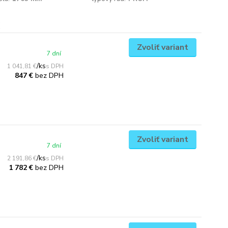
Zvoliť variant
7 dní
/
ks
1 041,81 €
bez DPH
847 €
Zvoliť variant
7 dní
/
ks
2 191,86 €
bez DPH
1 782 €