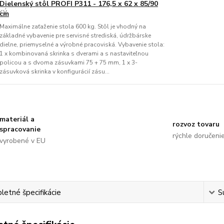
Dielenský stôl PROFI P311 - 176,5 x 62 x 85/90
cm
Maximálne zaťaženie stola 600 kg. Stôl je vhodný na
základné vybavenie pre servisné strediská, údržbárske
dielne, priemyselné a výrobné pracoviská. Vybavenie stola:
1 x kombinovaná skrinka s dverami a s nastaviteľnou
policou a s dvoma zásuvkami 75 + 75 mm, 1 x 3-
zásuvková skrinka v konfigurácií zásu...
materiál a
rozvoz tovaru
spracovanie
rýchle doručeni
vyrobené v EU
etné špecifikácie
S