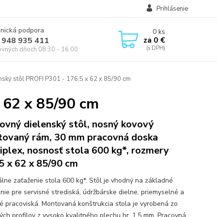
Prihlásenie
onická podpora
0
ks
za
0 €
 948 935 411
ovných dňoch 08.30 - 16.00
nský stôl PROFI P301 - 176,5 x 62 x 85/90 cm
 62 x 85/90 cm
ovný dielenský stôl, nosný kovový
ovaný rám, 30 mm pracovná doska
iplex, nosnosť stola 600 kg*, rozmery
5 x 62 x 85/90 cm
lne zaťaženie stola 600 kg*. Stôl je vhodný na základné
nie pre servisné strediská, údržbárske dielne, priemyselné a
é pracoviská. Montovaná konštrukcia stola je vyrobená zo
ých profilov z vysoko kvalitného plechu hr. 1,5 mm. Pracovná