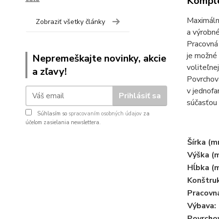
Komple
Maximálne
Zobraziť všetky články
a výrobné
Pracovná 
je možné
Nepremeškajte novinky, akcie
voliteľne
a zľavy!
Povrchová
v jednofa
Prihlásiť sa
súčasťou
Súhlasím so
spracovaním osobných údajov
za
účelom zasielania newslettera.
Šírka (m
Výška (
Hĺbka (
Konštruk
Pracovn
Výbava:
Povrchov