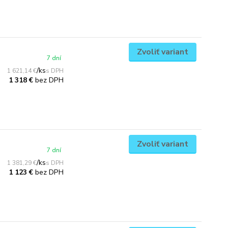
Zvoliť variant
7 dní
/
ks
1 621,14 €
bez DPH
1 318 €
Zvoliť variant
7 dní
/
ks
1 381,29 €
bez DPH
1 123 €