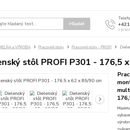
Telef
Hľadať
+421
v prac
DIELŇA a VÝROBA
Pracovné stoly
Pracovné stoly - PROFI
Diele
enský stôl PROFI P301 - 176,5 x
Prac
mont
mult
176,
Maximá
vybave
výrobn
zváran