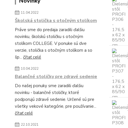
Novinky
11.04.2022
Školská stolička s otočným stolíkom
Práve sme do predaja zaradili ďalšiu
novinku, školskú stoličku s otočným
stolíkom COLLEGE. V ponuke sú dve
verzie, stolička s otočným stolíkom a so
šp...
čítať celé
10.04.2022
Balančné stoličky pre zdravé sedenie
Do našej ponuky sme zaradili ďalšiu
novinku - balančné stoličky, ktoré
podporujú zdravé sedenie. Určené sú pre
všetky vekové kategórie, pre používanie...
čítať celé
22.10.2021