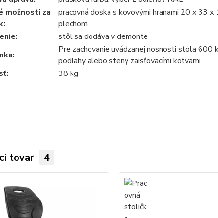
é možnosti za
pracovná doska s kovovými hranami 20 x 33 x
k:
plechom
enie:
stôl sa dodáva v demonte
Pre zachovanie uvádzanej nosnosti stola 600 
mka:
podlahy alebo steny zaisťovacími kotvami.
ť:
38 kg
ci tovar
4