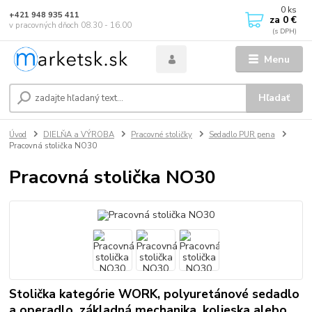
0
ks
+421 948 935 411
za
0 €
v pracovných dňoch 08.30 - 16.00
Menu
Hľadať
Úvod
DIELŇA a VÝROBA
Pracovné stoličky
Sedadlo PUR pena
Pracovná stolička NO30
Pracovná stolička NO30
Stolička kategórie WORK, polyuretánové sedadlo
a operadlo, základná mechanika, kolieska alebo