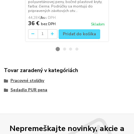
polyuretánovej peny, bočné plastové kryty,
Materiál: kov
farba: čierna. Podrúčky sa montujú do
čierneho ny
pripravených závitových otv...
x 80 mm, boč
44,28 €
46,74 €
/
ks
/
ks
36 €
38 €
bez DPH
bez 
Skladom
Pridať do košíka
Tovar zaradený v kategóriách
Pracovné stoličky
Sedadlo PUR pena
Nepremeškajte novinky, akcie a