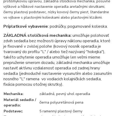
protišmykovou úpravou, základná stoličková mechanika, posuvné
výškové a hĺbkové nastavenie operadla aretačnými skrutkami,
čierny plastový podstavec, nízky kovový čierny piest, štandardne
vo výbave s plastovými kolieskami alebo plastovými klzákmi.
Príplatkové vybavenie
: podrúčky, pogumované kolieska.
ZÁKLADNÁ stoličková mechanika:
umožňuje polohovať
zdvih sedadla bez možnosti úpravy náklonu operadla, ktoré
je fixované v zvislej polohe (kovový nosník operadla je
tvarovaný do profilu "L" / alebo tiež nazývaný "hokejka"),
takéto uchytenie operadla umožňuje len veľmi mierne
prepruženie smerom dozadu, základná mechanika umožňuje
nastaviť aktívnu vzdialenosť operadla od zadnej hrany
sedadla (jednoduché nastavenie vysunutím alebo zasunutím
nosného "L" ramena vo vodiacich kolajničkách sedadla,
fixácia pomocou otočnej skrutky).
Mechanika:
základná, pevný uhol operadla
Materiál sedadlo /
čierna polyuretánová pena
operadlo:
Podstavec:
5 ramenný plastový čierny