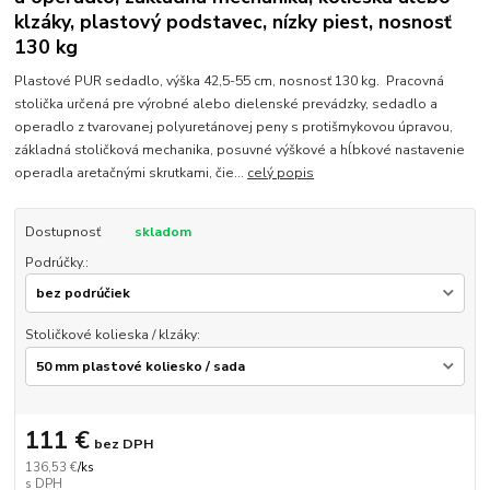
klzáky, plastový podstavec, nízky piest, nosnosť
130 kg
Plastové PUR sedadlo, výška 42,5-55 cm, nosnosť 130 kg. Pracovná
stolička určená pre výrobné alebo dielenské prevádzky, sedadlo a
operadlo z tvarovanej polyuretánovej peny s protišmykovou úpravou,
základná stoličková mechanika, posuvné výškové a hĺbkové nastavenie
operadla aretačnými skrutkami, čie...
celý popis
Dostupnosť
skladom
Podrúčky.:
Stoličkové kolieska / klzáky:
111 €
bez DPH
136,53 €
/
ks