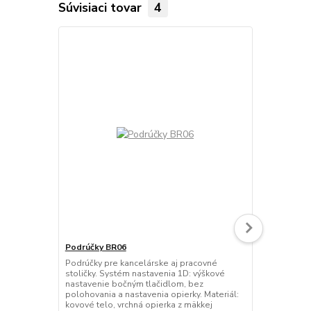
Súvisiaci tovar
4
Podrúčky BR06
Podrúčky B
Podrúčky pre kancelárske aj pracovné
Podrúčky pre
stoličky. Systém nastavenia 1D: výškové
stoličky. Sy
nastavenie bočným tlačidlom, bez
nastavenie 
polohovania a nastavenia opierky. Materiál:
nastavenie 
kovové telo, vrchná opierka z mäkkej
dopredu a d