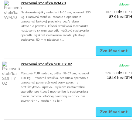
Pracovná stolička WM70
skladom
107,01 €
/
ks
Nastavenie výšky sedadla 41-55 cm, nosnosť 130
bez DPH
87 €
kg. Pracovná stolička, sedadlo a operadlo z
tvarovanej bukovej preglejky, bezfarebné
lakovanie povrchu, kĺbová stoličková mechanika,
nastavenie sklonu operadla, výškové nastavenie
operadla, výškové nastavenie sedala, plastový
podstavec, 50 mm plastové k...
Zvoliť variant
Pracovná stolička SOFTY 02
skladom
226,32 €
/
ks
Plastové PUR sedadlo, výška 48-67 cm, nosnosť
bez DPH
184 €
120 kg. Pracovná stolička, sedadlo a operadlo z
tvarovanej polyuretánovej peny, povrch s
protišmykovou úpravou, výškovo nastaviteľné
operadlo: pre kĺbovú mechaniku je nastavenie a
fixácia pomocou otočnej plastovej skrutky, pre
asynchrónnu mechaniku je n...
Zvoliť variant