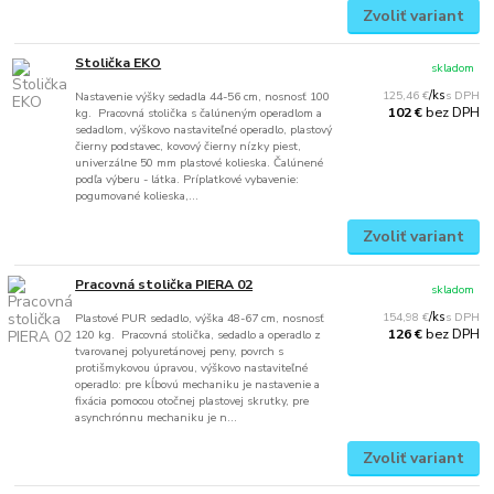
Zvoliť variant
Stolička EKO
skladom
125,46 €
/
ks
Nastavenie výšky sedadla 44-56 cm, nosnosť 100
bez DPH
102 €
kg. Pracovná stolička s čalúneným operadlom a
sedadlom, výškovo nastaviteľné operadlo, plastový
čierny podstavec, kovový čierny nízky piest,
univerzálne 50 mm plastové kolieska. Čalúnené
podľa výberu - látka. Príplatkové vybavenie:
pogumované kolieska,...
Zvoliť variant
Pracovná stolička PIERA 02
skladom
154,98 €
/
ks
Plastové PUR sedadlo, výška 48-67 cm, nosnosť
bez DPH
126 €
120 kg. Pracovná stolička, sedadlo a operadlo z
tvarovanej polyuretánovej peny, povrch s
protišmykovou úpravou, výškovo nastaviteľné
operadlo: pre kĺbovú mechaniku je nastavenie a
fixácia pomocou otočnej plastovej skrutky, pre
asynchrónnu mechaniku je n...
Zvoliť variant