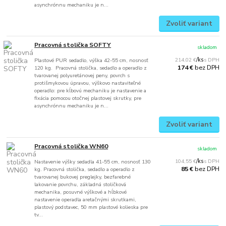
asynchrónnu mechaniku je n...
Zvoliť variant
Pracovná stolička SOFTY
skladom
214,02 €
/
ks
Plastové PUR sedadlo, výška 42-55 cm, nosnosť
bez DPH
174 €
120 kg. Pracovná stolička, sedadlo a operadlo z
tvarovanej polyuretánovej peny, povrch s
protišmykovou úpravou, výškovo nastaviteľné
operadlo: pre kĺbovú mechaniku je nastavenie a
fixácia pomocou otočnej plastovej skrutky, pre
asynchrónnu mechaniku je n...
Zvoliť variant
Pracovná stolička WN60
skladom
104,55 €
/
ks
Nastavenie výšky sedadla 41-55 cm, nosnosť 130
bez DPH
85 €
kg. Pracovná stolička, sedadlo a operadlo z
tvarovanej bukovej preglejky, bezfarebné
lakovanie povrchu, základná stoličková
mechanika, posuvné výškové a hĺbkové
nastavenie operadla aretačnými skrutkami,
plastový podstavec, 50 mm plastové kolieska pre
tv...