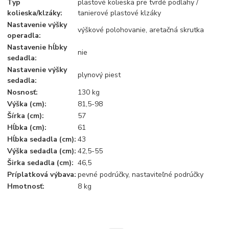
Typ
plastové kolieska pre tvrdé podlahy /
kolieska/klzáky:
tanierové plastové klzáky
Nastavenie výšky
výškové polohovanie, aretačná skrutka
operadla:
Nastavenie hĺbky
nie
sedadla:
Nastavenie výšky
plynový piest
sedadla:
Nosnosť:
130 kg
Výška (cm):
81,5-98
Šírka (cm):
57
Hĺbka (cm):
61
Hĺbka sedadla (cm):
43
Výška sedadla (cm):
42,5-55
Širka sedadla (cm):
46,5
Príplatková výbava:
pevné podrúčky, nastaviteľné podrúčky
Hmotnosť:
8 kg