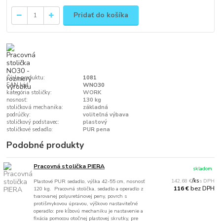
Pridať do košíka
Číslo produktu:
1081
EAN kód:
WNO30
kategória stoličky:
WORK
nosnosť:
130 kg
stoličková mechanika:
základná
podrúčky:
voliteľná výbava
stoličkový podstavec:
plastový
stoličkové sedadlo:
PUR pena
Podobné produkty
Pracovná stolička PIERA
skladom
142,68 €
/
ks
Plastové PUR sedadlo, výška 42-55 cm, nosnosť
bez DPH
116 €
120 kg. Pracovná stolička, sedadlo a operadlo z
tvarovanej polyuretánovej peny, povrch s
protišmykovou úpravou, výškovo nastaviteľné
operadlo: pre kĺbovú mechaniku je nastavenie a
fixácia pomocou otočnej plastovej skrutky, pre