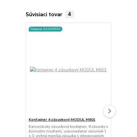
Súvisiaci tovar
4
Doprava ZADARMO
Doprava ZA
Kontajner 4 zásuvkový MODUL M601
Kancelársky 
Kancelársky zásuvkový kontajner, 4 zásuvky s
Kancelársky 
kovovými madlami, usporiadanie zásuviek 1
spojovací pa
+ 3, vrchná menšia zásuvka s integrovaným
25 mm, oboj