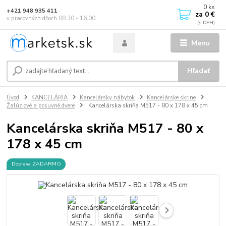
0
ks
+421 948 935 411
za
0 €
v pracovných dňoch 08.30 - 16.00
Menu
Hľadať
Úvod
KANCELÁRIA
Kancelársky nábytok
Kancelárske skrine
Žalúziové a posuvné dvere
Kancelárska skriňa M517 - 80 x 178 x 45 cm
Kancelárska skriňa M517 - 80 x
178 x 45 cm
Doprava ZADARMO