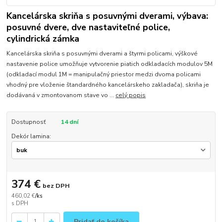
Kancelárska skriňa s posuvnými dverami, výbava:
posuvné dvere, dve nastaviteľné police,
cylindrická zámka
Kancelárska skriňa s posuvnými dverami a štyrmi policami, výškové
nastavenie police umožňuje vytvorenie piatich odkladacích modulov 5M
(odkladací modul 1M = manipulačný priestor medzi dvoma policami
vhodný pre vloženie štandardného kancelárskeho zakladača), skriňa je
dodávaná v zmontovanom stave vo ...
celý popis
Dostupnosť
14 dní
Dekór lamina:
374 €
bez DPH
460,02 €
/
ks
Pridať do košíka