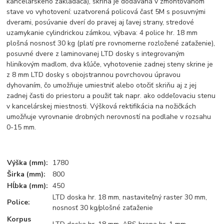
kancelárskeho zakladača), skriňa je dodávaná v zmontovanom
stave vo vyhotovení: uzatvorená policová časť 5M s posuvnými
dverami, posúvanie dverí do pravej aj ľavej strany, stredové
uzamykanie cylindrickou zámkou, výbava: 4 police hr. 18 mm
plošná nosnosť 30 kg (platí pre rovnomerne rozložené zaťaženie),
posuvné dvere z laminovanej LTD dosky s integrovaným
hliníkovým madlom, dva kľúče, vyhotovenie zadnej steny skrine je
z 8 mm LTD dosky s obojstrannou povrchovou úpravou
dyhovaním, čo umožňuje umiestniť alebo otočiť skriňu aj z jej
zadnej časti do priestoru a použiť tak napr. ako oddeľovaciu stenu
v kancelárskej miestnosti. Výšková rektifikácia na nožičkách
umožňuje vyrovnanie drobných nerovností na podlahe v rozsahu
0-15 mm.
Výška (mm):
1780
Širka (mm):
800
Hĺbka (mm):
450
LTD doska hr. 18 mm, nastaviteľný raster 30 mm,
Police:
nosnosť 30 kg/plošné zaťaženie
Korpus