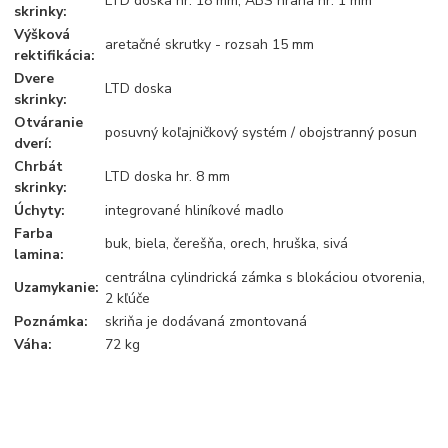
LTD doska hr. 18 mm, ABS hrana hr. 1 mm
skrinky:
Výšková
aretačné skrutky - rozsah 15 mm
rektifikácia:
Dvere
LTD doska
skrinky:
Otváranie
posuvný koľajničkový systém / obojstranný posun
dverí:
Chrbát
LTD doska hr. 8 mm
skrinky:
Úchyty:
integrované hliníkové madlo
Farba
buk, biela, čerešňa, orech, hruška, sivá
lamina:
centrálna cylindrická zámka s blokáciou otvorenia,
Uzamykanie:
2 kľúče
Poznámka:
skriňa je dodávaná zmontovaná
Váha:
72 kg