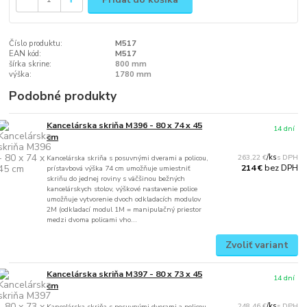
Číslo produktu:
M517
EAN kód:
M517
šírka skrine:
800 mm
výška:
1780 mm
Podobné produkty
Kancelárska skriňa M396 - 80 x 74 x 45
14 dní
cm
263,22 €
/
ks
Kancelárska skriňa s posuvnými dverami a policou,
bez DPH
214 €
prístavbová výška 74 cm umožňuje umiestniť
skriňu do jednej roviny s väčšinou bežných
kancelárskych stolov, výškové nastavenie police
umožňuje vytvorenie dvoch odkladacích modulov
2M (odkladací modul 1M = manipulačný priestor
medzi dvoma policami vho...
Zvoliť variant
Kancelárska skriňa M397 - 80 x 73 x 45
14 dní
cm
248,46 €
/
ks
Kancelárska skriňa s posuvnými dverami a policou,