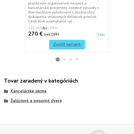
plastovým organizérom na perá a
podľa výber
kancelárske predmety, ostatné zásuvky v
čelný panel 
štandardnom vyhotovení s možnosťou
kombinácií 
dokúpenia vnútorných deliacich priečok.
spojovacím p
Centrálne uzamykanie cyl...
ko...
332,10 €
248,46 €
/
ks
/
ks
270 €
202 €
bez DPH
be
3 dni
Zvoliť variant
Tovar zaradený v kategóriách
Kancelárske skrine
Žalúziové a posuvné dvere