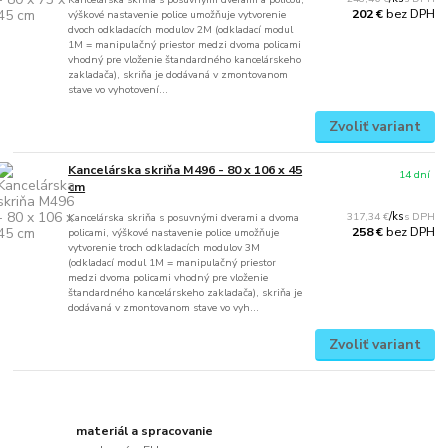
bez DPH
202 €
výškové nastavenie police umožňuje vytvorenie
dvoch odkladacích modulov 2M (odkladací modul
1M = manipulačný priestor medzi dvoma policami
vhodný pre vloženie štandardného kancelárskeho
zakladača), skriňa je dodávaná v zmontovanom
stave vo vyhotovení...
Zvoliť variant
Kancelárska skriňa M496 - 80 x 106 x 45
14 dní
cm
317,34 €
/
ks
Kancelárska skriňa s posuvnými dverami a dvoma
bez DPH
258 €
policami, výškové nastavenie police umožňuje
vytvorenie troch odkladacích modulov 3M
(odkladací modul 1M = manipulačný priestor
medzi dvoma policami vhodný pre vloženie
štandardného kancelárskeho zakladača), skriňa je
dodávaná v zmontovanom stave vo vyh...
Zvoliť variant
materiál a spracovanie