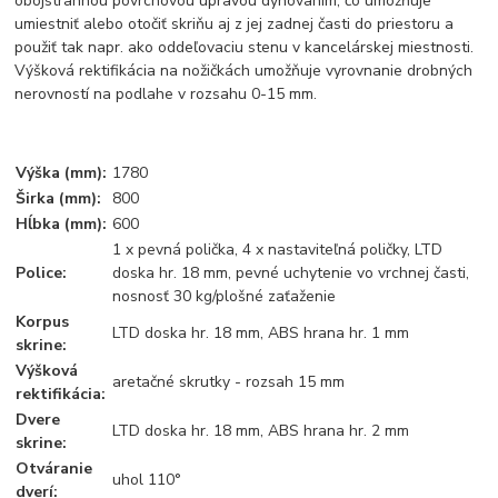
obojstrannou povrchovou úpravou dyhovaním, čo umožňuje
umiestniť alebo otočiť skriňu aj z jej zadnej časti do priestoru a
použiť tak napr. ako oddeľovaciu stenu v kancelárskej miestnosti.
Výšková rektifikácia na nožičkách umožňuje vyrovnanie drobných
nerovností na podlahe v rozsahu 0-15 mm.
Výška (mm):
1780
Širka (mm):
800
Hĺbka (mm):
600
1 x pevná polička, 4 x nastaviteľná poličky, LTD
Police:
doska hr. 18 mm, pevné uchytenie vo vrchnej časti,
nosnosť 30 kg/plošné zaťaženie
Korpus
LTD doska hr. 18 mm, ABS hrana hr. 1 mm
skrine:
Výšková
aretačné skrutky - rozsah 15 mm
rektifikácia:
Dvere
LTD doska hr. 18 mm, ABS hrana hr. 2 mm
skrine:
Otváranie
uhol 110°
dverí: