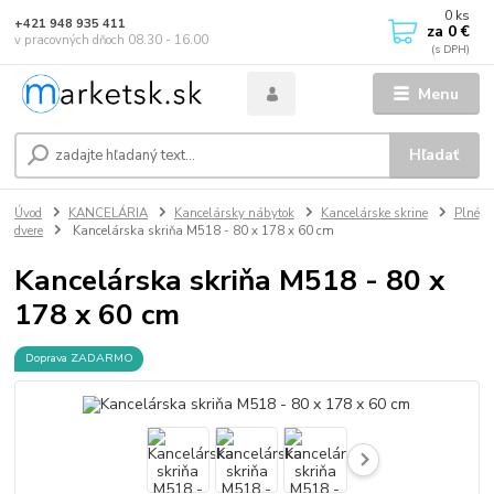
0
ks
+421 948 935 411
za
0 €
v pracovných dňoch 08.30 - 16.00
Menu
Hľadať
Úvod
KANCELÁRIA
Kancelársky nábytok
Kancelárske skrine
Plné
dvere
Kancelárska skriňa M518 - 80 x 178 x 60 cm
Kancelárska skriňa M518 - 80 x
178 x 60 cm
Doprava ZADARMO