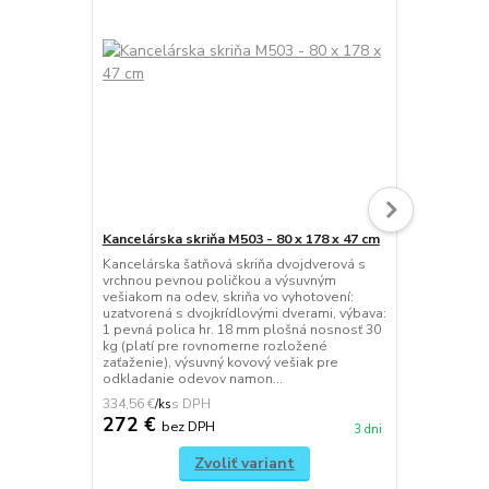
Kancelárska skriňa M503 - 80 x 178 x 47 cm
Kancelárska 
Kancelárska šatňová skriňa dvojdverová s
Kancelárska 
vrchnou pevnou poličkou a výsuvným
vešiaková tyč
vešiakom na odev, skriňa vo vyhotovení:
uzatvorená s
uzatvorená s dvojkrídlovými dverami, výbava:
vešiaková ko
1 pevná polica hr. 18 mm plošná nosnosť 30
vnútorné boč
kg (platí pre rovnomerne rozložené
uhle 110°, d
zaťaženie), výsuvný kovový vešiak pre
vyhotovenie 
odkladanie odevov namon...
LTD...
334,56 €
359,16 €
/
ks
/
ks
272 €
292 €
bez DPH
be
3 dni
Zvoliť variant