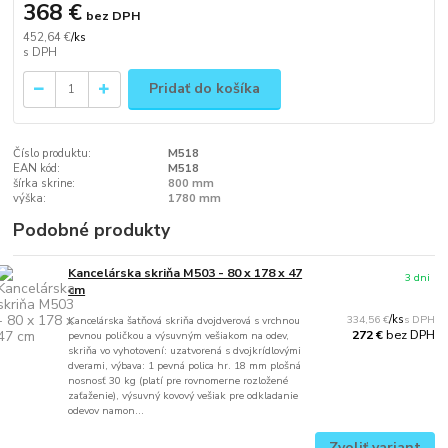
368 €
bez DPH
452,64 €
/
ks
Pridať do košíka
Číslo produktu:
M518
EAN kód:
M518
šírka skrine:
800 mm
výška:
1780 mm
Podobné produkty
Kancelárska skriňa M503 - 80 x 178 x 47
3 dni
cm
334,56 €
/
ks
Kancelárska šatňová skriňa dvojdverová s vrchnou
bez DPH
272 €
pevnou poličkou a výsuvným vešiakom na odev,
skriňa vo vyhotovení: uzatvorená s dvojkrídlovými
dverami, výbava: 1 pevná polica hr. 18 mm plošná
nosnosť 30 kg (platí pre rovnomerne rozložené
zaťaženie), výsuvný kovový vešiak pre odkladanie
odevov namon...
Zvoliť variant