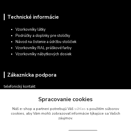
Technické informácie
Vzorkovníky látky
Podrúčky a doplnky pre stoličky
Návod na čistenie a údržbu stoličiek
Vzorkovníky RAL práškové farby
Vzorkovníky nábytkových dosiek
Zákaznícka podpora
telefonický kontakt
+421 948 935 411
Spracovanie cookies
v pracovných dňoch 08.30 - 16.00
Náš e-shop a partneri potrebujú Váš
súhlas
s použitím súborov
obchod@marketsk.sk
cookies, aby Vám mohli zobrazovať informácie týkajúce sa Vašich
záujmov.