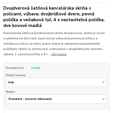
Dvojdverová šatňová kancelárska skriňa s
policami, výbava: dvojkrídlové dvere, pevná
polička a vešiaková tyč, 4 x nastaviteľná polička,
dve kovové madlá
Kancelárska šatňová kombinovaná skriňa dvojdverová, skriňa je zvisle
rozdelená na dve časti, šavá časť je vybavená pevnou poličkou a
vešiakovou tyčou na odev, pravá strana je vybavená nastaviteľnými
poličkami skriňa vo vyhotovení: uzatvorená s dvojkrídlovými dverami,
výbava: 1 x pevná polička a 4 x ...
celý popis
Dostupnosť
14 dní
Dekór lamina:
Madlo: