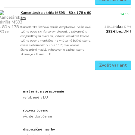
Kancelárska skriňa M593 - 80 x 178 x 60
14 dní
cm
359,16 €
/
ks
Kancelárska šatňová skriňa dvojdverová, vešiaková
bez DPH
292 €
tyč na odev, skriňa vo vyhotovení: uzatvorená s
dvojkrídlovými dverami, výbava: vešiaková kovová
tyč na odev s montážou na vnútorné bočné steny,
dvere s otváraním v uhle 110°, dve kovové
štandardné madlá, vyhotovenie zadnej steny
skrine je z 8 mm LTD...
Zvoliť variant
materiál a spracovanie
vyrobené v EU
rozvoz tovaru
rýchle doručenie
dispozičné návrhy