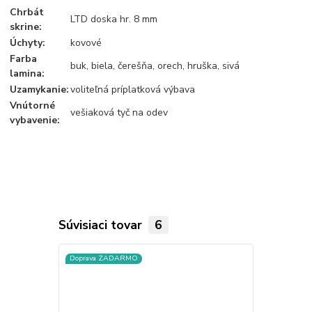
Chrbát
LTD doska hr. 8 mm
skrine:
Úchyty:
kovové
Farba
buk, biela, čerešňa, orech, hruška, sivá
lamina:
Uzamykanie:
voliteľná príplatková výbava
Vnútorné
vešiaková tyč na odev
vybavenie:
Súvisiaci tovar
6
Doprava ZADARMO
Doprava ZA