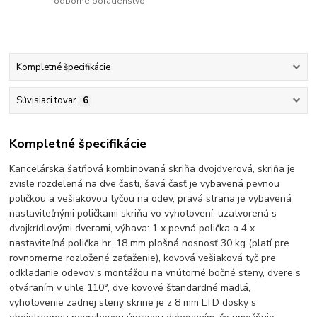
odborné poradenstvo
Kompletné špecifikácie
Súvisiaci tovar
6
Kompletné špecifikácie
Kancelárska šatňová kombinovaná skriňa dvojdverová, skriňa je
zvisle rozdelená na dve časti, šavá časť je vybavená pevnou
poličkou a vešiakovou tyčou na odev, pravá strana je vybavená
nastaviteľnými poličkami skriňa vo vyhotovení: uzatvorená s
dvojkrídlovými dverami, výbava: 1 x pevná polička a 4 x
nastaviteľná polička hr. 18 mm plošná nosnosť 30 kg (platí pre
rovnomerne rozložené zaťaženie), kovová vešiaková tyč pre
odkladanie odevov s montážou na vnútorné bočné steny, dvere s
otváraním v uhle 110°, dve kovové štandardné madlá,
vyhotovenie zadnej steny skrine je z 8 mm LTD dosky s