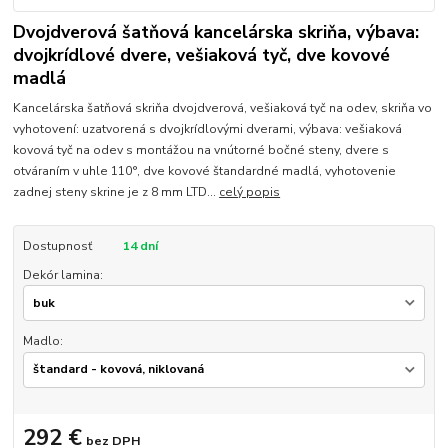
Dvojdverová šatňová kancelárska skriňa, výbava:
dvojkrídlové dvere, vešiaková tyč, dve kovové
madlá
Kancelárska šatňová skriňa dvojdverová, vešiaková tyč na odev, skriňa vo
vyhotovení: uzatvorená s dvojkrídlovými dverami, výbava: vešiaková
kovová tyč na odev s montážou na vnútorné bočné steny, dvere s
otváraním v uhle 110°, dve kovové štandardné madlá, vyhotovenie
zadnej steny skrine je z 8 mm LTD...
celý popis
Dostupnosť
14 dní
Dekór lamina:
Madlo:
292 €
bez DPH