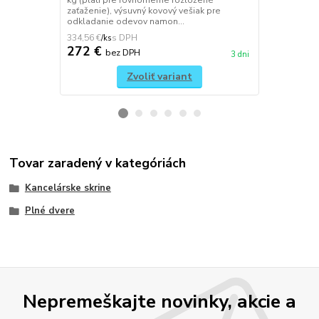
kg (platí pre rovnomerne rozložené
skriňa vo vy
zaťaženie), výsuvný kovový vešiak pre
dvojkrídlový
odkladanie odevov namon...
polička a 4 x .
334,56 €
452,64 €
/
ks
/
ks
272 €
368 €
bez DPH
be
3 dni
Zvoliť variant
Tovar zaradený v kategóriách
Kancelárske skrine
Plné dvere
Nepremeškajte novinky, akcie a