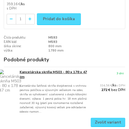
359,16 €
/
ks
Pridať do košíka
Číslo produktu:
M593
EAN kód:
M593
šírka skrine:
800 mm
výška:
1780 mm
Podobné produkty
Kancelárska skriňa M503 - 80 x 178 x 47
3 dni
cm
334,56 €
/
ks
Kancelárska šatňová skriňa dvojdverová s vrchnou
bez DPH
272 €
pevnou poličkou a výsuvným vešiakom na odev,
skriňa vo vyhotovení: uzatvorená s dvojkrídlovými
dverami, výbava: 1 pevná polica hr. 18 mm plošná
nosnosť 30 kg (platí pre rovnomerne rozložené
zaťaženie), výsuvný kovový vešiak pre odkladanie
odevov namon...
Zvoliť variant