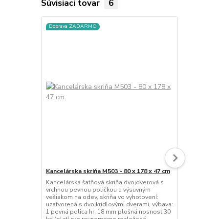
Súvisiaci tovar
6
Doprava ZADARMO
Doprava ZA
Kancelárska skriňa M503 - 80 x 178 x 47 cm
Kancelárska 
Kancelárska šatňová skriňa dvojdverová s
Kancelárska
vrchnou pevnou poličkou a výsuvným
dvojdverová,
vešiakom na odev, skriňa vo vyhotovení:
dve časti, š
uzatvorená s dvojkrídlovými dverami, výbava:
poličkou a v
1 pevná polica hr. 18 mm plošná nosnosť 30
strana je vy