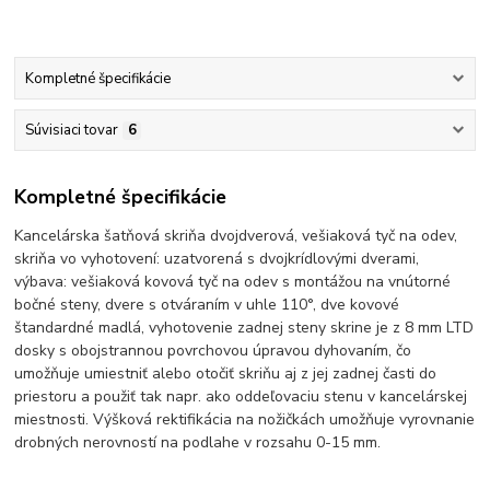
Kompletné špecifikácie
Súvisiaci tovar
6
Kompletné špecifikácie
Kancelárska šatňová skriňa dvojdverová, vešiaková tyč na odev,
skriňa vo vyhotovení: uzatvorená s dvojkrídlovými dverami,
výbava: vešiaková kovová tyč na odev s montážou na vnútorné
bočné steny, dvere s otváraním v uhle 110°, dve kovové
štandardné madlá, vyhotovenie zadnej steny skrine je z 8 mm LTD
dosky s obojstrannou povrchovou úpravou dyhovaním, čo
umožňuje umiestniť alebo otočiť skriňu aj z jej zadnej časti do
priestoru a použiť tak napr. ako oddeľovaciu stenu v kancelárskej
miestnosti. Výšková rektifikácia na nožičkách umožňuje vyrovnanie
drobných nerovností na podlahe v rozsahu 0-15 mm.