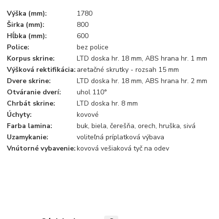
Výška (mm):
1780
Širka (mm):
800
Hĺbka (mm):
600
Police:
bez police
Korpus skrine:
LTD doska hr. 18 mm, ABS hrana hr. 1 mm
Výšková rektifikácia:
aretačné skrutky - rozsah 15 mm
Dvere skrine:
LTD doska hr. 18 mm, ABS hrana hr. 2 mm
Otváranie dverí:
uhol 110°
Chrbát skrine:
LTD doska hr. 8 mm
Úchyty:
kovové
Farba lamina:
buk, biela, čerešňa, orech, hruška, sivá
Uzamykanie:
voliteľná príplatková výbava
Vnútorné vybavenie:
kovová vešiaková tyč na odev