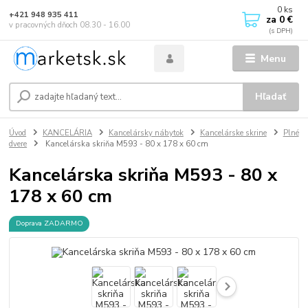
0
ks
+421 948 935 411
za
0 €
v pracovných dňoch 08.30 - 16.00
Menu
Hľadať
Úvod
KANCELÁRIA
Kancelársky nábytok
Kancelárske skrine
Plné
dvere
Kancelárska skriňa M593 - 80 x 178 x 60 cm
Kancelárska skriňa M593 - 80 x
178 x 60 cm
Doprava ZADARMO