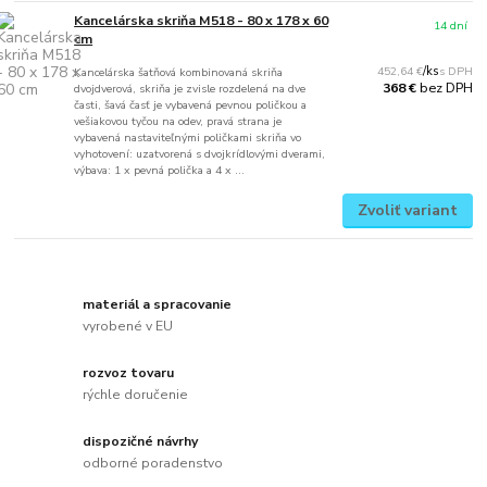
Kancelárska skriňa M518 - 80 x 178 x 60
14 dní
cm
452,64 €
/
ks
Kancelárska šatňová kombinovaná skriňa
bez DPH
368 €
dvojdverová, skriňa je zvisle rozdelená na dve
časti, šavá časť je vybavená pevnou poličkou a
vešiakovou tyčou na odev, pravá strana je
vybavená nastaviteľnými poličkami skriňa vo
vyhotovení: uzatvorená s dvojkrídlovými dverami,
výbava: 1 x pevná polička a 4 x ...
Zvoliť variant
materiál a spracovanie
vyrobené v EU
rozvoz tovaru
rýchle doručenie
dispozičné návrhy
odborné poradenstvo