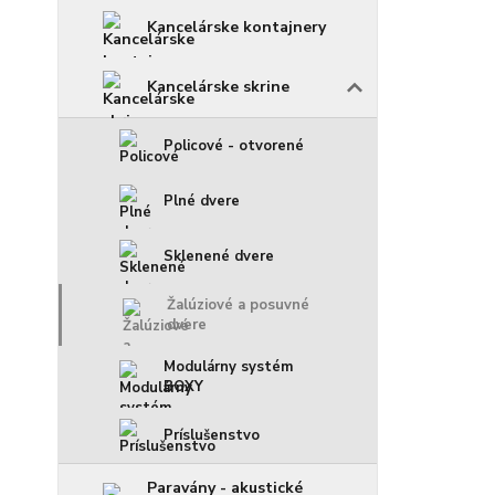
Kancelárske kontajnery
Kancelárske skrine
Policové - otvorené
Plné dvere
Sklenené dvere
Žalúziové a posuvné
dvere
Modulárny systém
BOXY
Príslušenstvo
Paravány - akustické