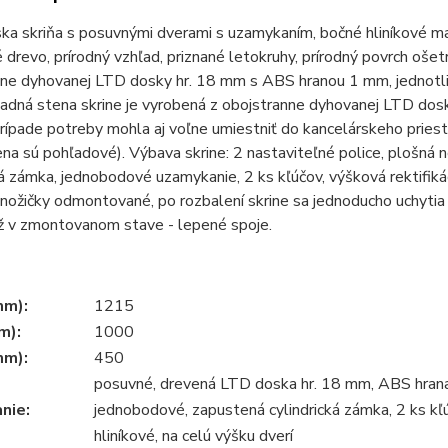
ka skriňa s posuvnými dverami s uzamykaním, bočné hliníkové ma
 drevo, prírodný vzhľad, priznané letokruhy, prírodný povrch oše
nne dyhovanej LTD dosky hr. 18 mm s ABS hranou 1 mm, jednotl
adná stena skrine je vyrobená z obojstranne dyhovanej LTD dosky
prípade potreby mohla aj voľne umiestniť do kancelárskeho pries
na sú pohľadové). Výbava skrine: 2 nastaviteľné police, plošná 
ká zámka, jednobodové uzamykanie, 2 ks kľúčov, výšková rektifi
 nožičky odmontované, po rozbalení skrine sa jednoducho uchytia
ž v zmontovanom stave - lepené spoje.
mm):
1215
m):
1000
mm):
450
posuvné, drevená LTD doska hr. 18 mm, ABS hra
nie:
jednobodové, zapustená cylindrická zámka, 2 ks kľ
hliníkové, na celú výšku dverí