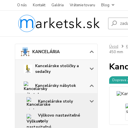
O nás
Kontakt
Galéria
Vrátenie tovaru
Blog
Úvod
KANCELÁRIA
450 mm
Kanc
Kancelárske stoličky a
sedačky
Doprava
Kancelársky nábytok
Kancelárske stoly
Výškovo nastaviteľné
stoly