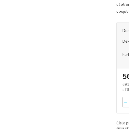
ošetre
obojst
Dos
Dek
Far
5
691
Číslo p
šírka sk