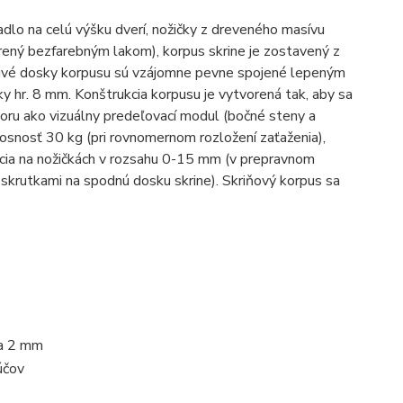
dlo na celú výšku dverí, nožičky z dreveného masívu
trený bezfarebným lakom), korpus skrine je zostavený z
ivé dosky korpusu sú vzájomne pevne spojené lepeným
 hr. 8 mm. Konštrukcia korpusu je vytvorená tak, aby sa
toru ako vizuálny predeľovací modul (bočné steny a
nosnosť 30 kg (pri rovnomernom rozložení zaťaženia),
kácia na nožičkách v rozsahu 0-15 mm (v prepravnom
 skrutkami na spodnú dosku skrine). Skriňový korpus sa
na 2 mm
účov