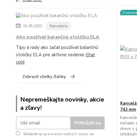
Doprav
01.05.2022
Kancelária
Ako používať balančnú stoličku ELA
Tipy a rady ako začať používať balančnú
stoličky ELA pre aktívne sedenie
čítať
celé
Zobraziť všetky články
Nepremeškajte novinky, akcie
Kancelá
a zľavy!
742 mm
Kancelár
Prihlásiť sa
nohami z
drevo s 
letokruh
Súhlasím so
spracovaním osobných údajov
za