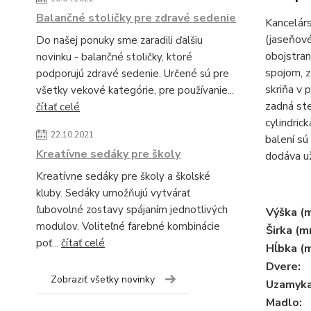
Balančné stoličky pre zdravé sedenie
Kancelárs
(jaseňové
Do našej ponuky sme zaradili ďalšiu
obojstra
novinku - balančné stoličky, ktoré
spojom, z
podporujú zdravé sedenie. Určené sú pre
skriňa v 
všetky vekové kategórie, pre používanie...
zadná ste
čítať celé
cylindric
22.10.2021
balení sú
Kreatívne sedáky pre školy
dodáva u
Kreatívne sedáky pre školy a školské
kluby. Sedáky umožňujú vytvárať
ľubovolné zostavy spájaním jednotlivých
Výška (
modulov. Voliteľné farebné kombinácie
Širka (m
poť...
čítať celé
Hĺbka (
Dvere:
Zobraziť všetky novinky
Uzamyka
Madlo: