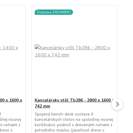
Doprava ZADARMO
D
00 x 1600 x
Kancelársky stôl Tb286 - 2800 x 1600 x
Ko
742 mm
Kan
cen
2
Spojená bench-desk zostava 4
uz
čnej nosnej
kancelárskych stolov na spoločnej nosnej
zás
mi nohami z
konštrukcii, podnož s drevenými nohami z
( b
drevo s
prírodného masívu (jaseňové drevo s