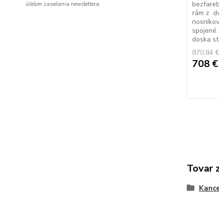
bezfareb
účelom zasielania newslettera.
rám z dv
nosníkov
spojené
doska sto
870,84 
708 
Tovar 
Kance