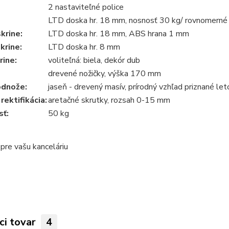
2 nastaviteľné police
LTD doska hr. 18 mm, nosnosť 30 kg/ rovnomerné 
krine:
LTD doska hr. 18 mm, ABS hrana 1 mm
krine:
LTD doska hr. 8 mm
rine:
voliteľná: biela, dekór dub
drevené nožičky, výška 170 mm
odnože:
jaseň - drevený masív, prírodný vzhľad priznané let
rektifikácia:
aretačné skrutky, rozsah 0-15 mm
ť:
50 kg
a pre vašu kanceláriu
ci tovar
4