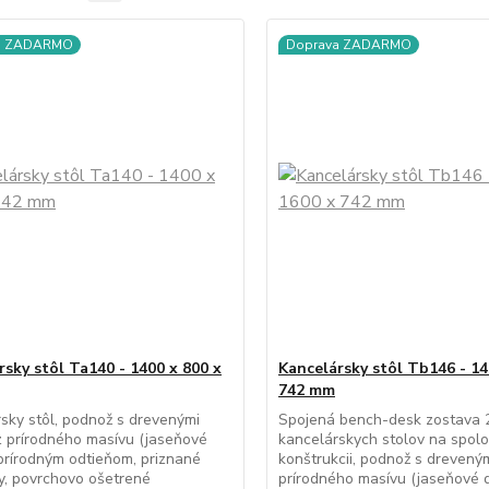
a ZADARMO
Doprava ZADARMO
rsky stôl Ta140 - 1400 x 800 x
Kancelársky stôl Tb146 - 14
742 mm
sky stôl, podnož s drevenými
Spojená bench-desk zostava 
 prírodného masívu (jaseňové
kancelárskych stolov na spolo
prírodným odtieňom, priznané
konštrukcii, podnož s drevený
y, povrchovo ošetrené
prírodného masívu (jaseňové 