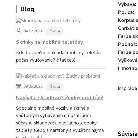
Výbava:
Blog
Polica:
Korpus s
Chrbát s
04.12.2024
Škola
Farba sk
Skrinky na mobilné telefóny
Podnož:
Farba p
Kde bezpečne odkladať mobilný telefón
počas vyučovania?
čítať celé
Výšková 
Hmotnos
08.05.2022
Škola
Inšpiráci
Nabíjať a skladovať? Žiadny problém!
Špeciálne mobilné vozíky a skrine s
vnútorným vybavením umožňujúcim
súčasne skladovať a nabíjať notebooky,
tablety alebo smartfóny s využitím najmä
Súvisia
p...
čítať celé