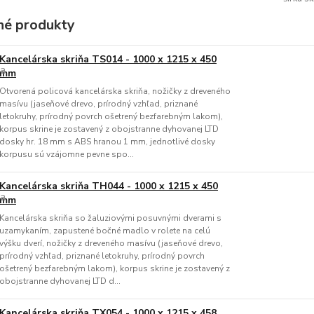
é produkty
Kancelárska skriňa TS014 - 1000 x 1215 x 450
mm
Otvorená policová kancelárska skriňa, nožičky z dreveného
masívu (jaseňové drevo, prírodný vzhľad, priznané
letokruhy, prírodný povrch ošetrený bezfarebným lakom),
korpus skrine je zostavený z obojstranne dyhovanej LTD
dosky hr. 18 mm s ABS hranou 1 mm, jednotlivé dosky
korpusu sú vzájomne pevne spo...
Kancelárska skriňa TH044 - 1000 x 1215 x 450
mm
Kancelárska skriňa so žaluziovými posuvnými dverami s
uzamykaním, zapustené bočné madlo v rolete na celú
výšku dverí, nožičky z dreveného masívu (jaseňové drevo,
prírodný vzhľad, priznané letokruhy, prírodný povrch
ošetrený bezfarebným lakom), korpus skrine je zostavený z
obojstranne dyhovanej LTD d...
Kancelárska skriňa TX054 - 1000 x 1215 x 458