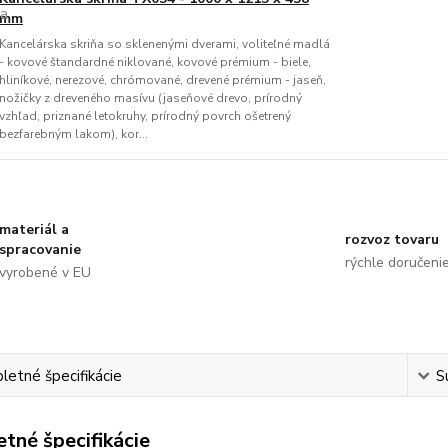
mm
Kancelárska skriňa so sklenenými dverami, voliteľné madlá
- kovové štandardné niklované, kovové prémium - biele,
hliníkové, nerezové, chrómované, drevené prémium - jaseň,
nožičky z dreveného masívu (jaseňové drevo, prírodný
vzhľad, priznané letokruhy, prírodný povrch ošetrený
bezfarebným lakom), kor...
materiál a
rozvoz tovaru
spracovanie
rýchle doručeni
vyrobené v EU
etné špecifikácie
S
tné špecifikácie