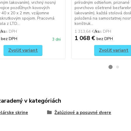
ným lakovaním), vrchný nosný
prírodným odtieňom, priznané 
ojice pozdĺžnych kovových
povrchovo ošetrené bezfareb
 40 x 20 x 2 mm, vzájomne
lakovaním), každá stolová dos
 skrutkovým spojom. Pracovná
položená na samostatnej nosn
la z LTD...
konštruk...
€
/
ks
1 313,64 €
/
ks
€
1 068 €
bez DPH
bez DPH
3 dni
Zvoliť variant
Zvoliť variant
zaradený v kategóriách
lárske skrine
Žalúziové a posuvné dvere