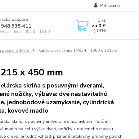
Prihlásenie
onická podpora
0
ks
za
0 €
 948 935 411
ovných dňoch 08.30 - 16.00
a posuvné dvere
Kancelárska skriňa TP034 - 1000 x 1215 x
 1215 x 450 mm
elárska skriňa s posuvnými dverami,
ené nožičky, výbava: dve nastaviteľné
ce, jednobodové uzamykanie, cylindrická
a, kovové madlo
árska skriňa s posuvnými dverami s uzamykaním, bočné
ové madlo na celú výšku dverí, nožičky z dreveného masívu
ové drevo, prírodný vzhľad, priznané letokruhy, prírodný povrch