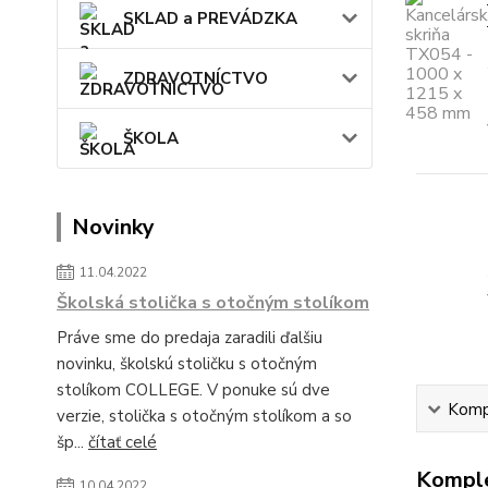
SKLAD a PREVÁDZKA
ZDRAVOTNÍCTVO
ŠKOLA
Novinky
11.04.2022
Školská stolička s otočným stolíkom
Práve sme do predaja zaradili ďalšiu
novinku, školskú stoličku s otočným
stolíkom COLLEGE. V ponuke sú dve
Kompl
verzie, stolička s otočným stolíkom a so
šp...
čítať celé
Komple
10.04.2022