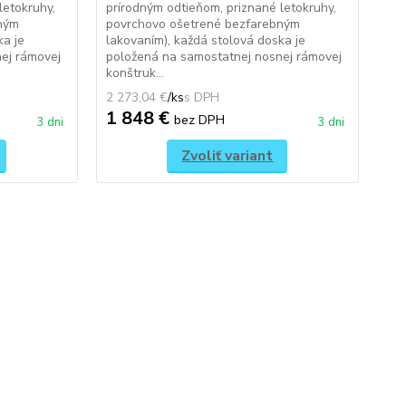
far
letokruhy,
prírodným odtieňom, priznané letokruhy,
Vyb
ným
povrchovo ošetrené bezfarebným
+ 2
ka je
lakovaním), každá stolová doska je
ej rámovej
položená na samostatnej nosnej rámovej
konštruk...
2 273,04 €
/
ks
590
1 848 €
4
bez DPH
3 dni
3 dni
Zvoliť variant