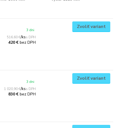
Zvoliť variant
3 dni
/
ks
516,60 €
bez DPH
420 €
Zvoliť variant
3 dni
/
ks
1 020,90 €
bez DPH
830 €