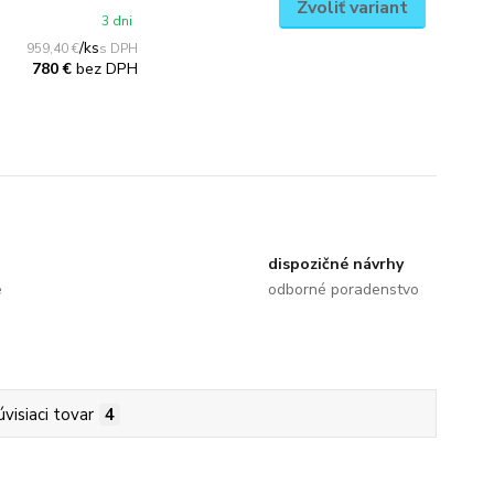
Zvoliť variant
3 dni
/
ks
959,40 €
bez DPH
780 €
dispozičné návrhy
e
odborné poradenstvo
úvisiaci tovar
4