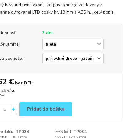
ný bezfarebným lakom), korpus skrine je zostavený z
ranne dyhovanej LTD dosky hr. 18 mm s ABS h...
celý popis
tupnosť
3 dni
ór lamina:
ba podnože:
62 €
bez DPH
/
ks
,26 €
Pridať do košíka
roduktu:
TP034
EAN kód:
TP034
rine:
1000 mm
výška:
1215 mm