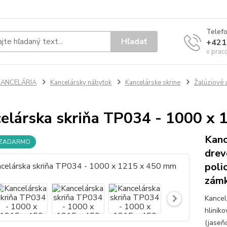
Telef
Hľadať
+421
v prac
KANCELÁRIA
Kancelársky nábytok
Kancelárske skrine
Žalúziové 
elárska skriňa TP034 - 1000 x
Kanc
 ZADARMO
drev
poli
zámk
Kancel
hliník
(jaseň