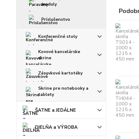
moduly
Podobn
Príslušenstvo
Konferenčné stoly
Kovové kancelárske
skrine
Zásuvkové kartotéky
Skrine pre notebooky a
tablety
ŠATNE a JEDÁLNE
DIELŇA a VÝROBA