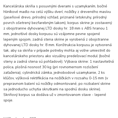
Kancelárska skriňa s posuvnými dverami s uzamykaním, bočné
hliníkové madlo na celú výšku dverí, nožičky z dreveného masívu
(jaseňové drevo, prírodný vzhľad, priznané letokruhy, prírodný
povrch ošetrený bezfarebným lakom), korpus skrine je zostavený
z obojstranne dyhovanej LTD dosky hr. 18 mm s ABS hranou 1
mm, jednotlivé dosky korpusu sú vzájomne pevne spojené
lepeným spojom, zadná stena skrine je vyrobená z obojstranne
dyhovanej LTD dosky hr. 8 mm. Konštrukcia korpusu je vytvorená
tak, aby sa skriňa v prípade potreby mohla aj voľne umiestniť do
kancelárskeho priestoru ako vizuálny predeľovací modul (bočné
steny a zadná stena sú pohľadové). Výbava skrine: 1 nastaviteľná
polica, plošná nosnosť 30 kg (pri rovnomernom rozložení
zaťaženia), cylindrická zámka, jednobodové uzamykanie, 2 ks
kľúčov, výšková rektifikácia na nožičkách v rozsahu 0-15 mm (v
prepravnom balení sú nožičky odmontované, po rozbalení skrine
sa jednoducho uchytia skrutkami na spodnú dosku skrine).
Skriňový korpus sa dodáva už v zmontovanom stave - lepené
spoje.