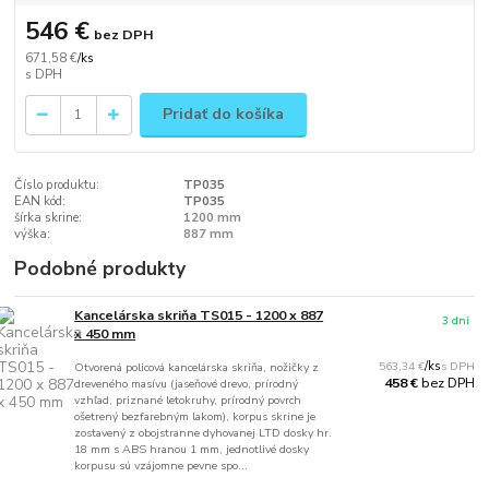
546 €
bez DPH
671,58 €
/
ks
Pridať do košíka
Číslo produktu:
TP035
EAN kód:
TP035
šírka skrine:
1200 mm
výška:
887 mm
Podobné produkty
Kancelárska skriňa TS015 - 1200 x 887
3 dni
x 450 mm
563,34 €
/
ks
Otvorená policová kancelárska skriňa, nožičky z
bez DPH
458 €
dreveného masívu (jaseňové drevo, prírodný
vzhľad, priznané letokruhy, prírodný povrch
ošetrený bezfarebným lakom), korpus skrine je
zostavený z obojstranne dyhovanej LTD dosky hr.
18 mm s ABS hranou 1 mm, jednotlivé dosky
korpusu sú vzájomne pevne spo...