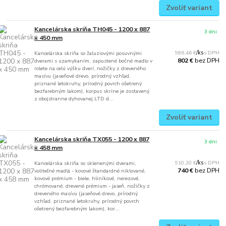
Zvoliť variant
Kancelárska skriňa TH045 - 1200 x 887
3 dni
x 450 mm
986,46 €
/
ks
Kancelárska skriňa so žaluziovými posuvnými
bez DPH
802 €
dverami s uzamykaním, zapustené bočné madlo v
rolete na celú výšku dverí, nožičky z dreveného
masívu (jaseňové drevo, prírodný vzhľad,
priznané letokruhy, prírodný povrch ošetrený
bezfarebným lakom), korpus skrine je zostavený
z obojstranne dyhovanej LTD d...
Zvoliť variant
Kancelárska skriňa TX055 - 1200 x 887
3 dni
x 458 mm
910,20 €
/
ks
Kancelárska skriňa so sklenenými dverami,
bez DPH
740 €
voliteľné madlá - kovové štandardné niklované,
kovové prémium - biele, hliníkové, nerezové,
chrómované, drevené prémium - jaseň, nožičky z
dreveného masívu (jaseňové drevo, prírodný
vzhľad, priznané letokruhy, prírodný povrch
ošetrený bezfarebným lakom), kor...