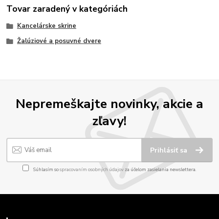
Tovar zaradený v kategóriách
Kancelárske skrine
Žalúziové a posuvné dvere
Nepremeškajte novinky, akcie a
zľavy!
Prihlásiť sa
Súhlasím so
spracovaním osobných údajov
za účelom zasielania newslettera.