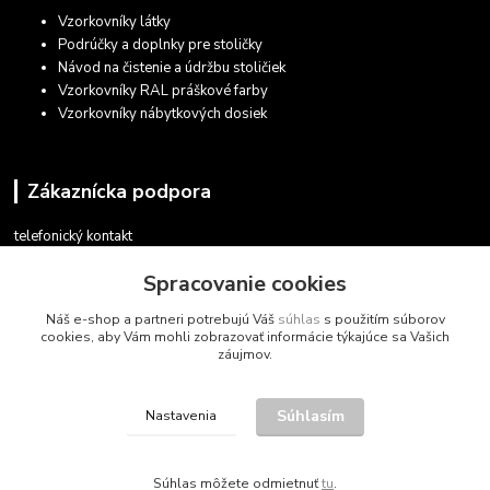
Vzorkovníky látky
Podrúčky a doplnky pre stoličky
Návod na čistenie a údržbu stoličiek
Vzorkovníky RAL práškové farby
Vzorkovníky nábytkových dosiek
Zákaznícka podpora
telefonický kontakt
+421 948 935 411
Spracovanie cookies
v pracovných dňoch 08.30 - 16.00
Náš e-shop a partneri potrebujú Váš
súhlas
s použitím súborov
obchod@marketsk.sk
cookies, aby Vám mohli zobrazovať informácie týkajúce sa Vašich
záujmov.
Súhlasím
Nastavenia
© 2013 - 2026
Súhlas môžete odmietnuť
tu
.