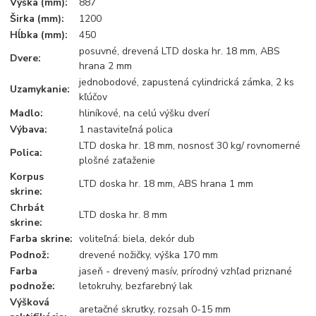
Výška (mm):
887
Širka (mm):
1200
Hĺbka (mm):
450
posuvné, drevená LTD doska hr. 18 mm, ABS
Dvere:
hrana 2 mm
jednobodové, zapustená cylindrická zámka, 2 ks
Uzamykanie:
kľúčov
Madlo:
hliníkové, na celú výšku dverí
Výbava:
1 nastaviteľná polica
LTD doska hr. 18 mm, nosnosť 30 kg/ rovnomerné
Polica:
plošné zaťaženie
Korpus
LTD doska hr. 18 mm, ABS hrana 1 mm
skrine:
Chrbát
LTD doska hr. 8 mm
skrine:
Farba skrine:
voliteľná: biela, dekór dub
Podnož:
drevené nožičky, výška 170 mm
Farba
jaseň - drevený masív, prírodný vzhľad priznané
podnože:
letokruhy, bezfarebný lak
Výšková
aretačné skrutky, rozsah 0-15 mm