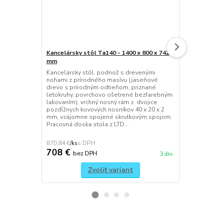
Kancelársky stôl Ta140 - 1400 x 800 x 742
Kancelársky 
mm
mm
Kancelársky stôl, podnož s drevenými
Spojená ben
nohami z prírodného masívu (jaseňové
kancelárskyc
drevo s prírodným odtieňom, priznané
konštrukcii,
letokruhy, povrchovo ošetrené bezfarebným
prírodného 
lakovaním), vrchný nosný rám z dvojice
prírodným od
pozdĺžnych kovových nosníkov 40 x 20 x 2
povrchovo o
mm, vzájomne spojené skrutkovým spojom.
lakovaním), 
Pracovná doska stola z LTD...
položená na
konštruk...
870,84 €
1 313,64 €
/
ks
/
ks
708 €
1 068 €
bez DPH
3 dni
Zvoliť variant