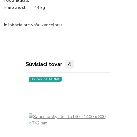
rektifikácia:
Hmotnosť:
44 kg
Inšpirácia pre vašu kanceláriu
Súvisiaci tovar
4
Doprava ZADARMO
Doprava ZA