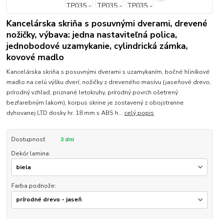
Kancelárska skriňa s posuvnými dverami, drevené
nožičky, výbava: jedna nastaviteľná polica,
jednobodové uzamykanie, cylindrická zámka,
kovové madlo
Kancelárska skriňa s posuvnými dverami s uzamykaním, bočné hliníkové
madlo na celú výšku dverí, nožičky z dreveného masívu (jaseňové drevo,
prírodný vzhľad, priznané letokruhy, prírodný povrch ošetrený
bezfarebným lakom), korpus skrine je zostavený z obojstranne
dyhovanej LTD dosky hr. 18 mm s ABS h...
celý popis
Dostupnosť
3 dni
Dekór lamina:
Farba podnože: