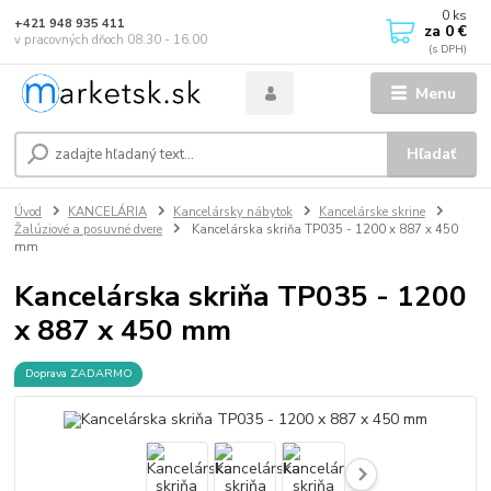
0
ks
+421 948 935 411
za
0 €
v pracovných dňoch 08.30 - 16.00
Menu
Hľadať
Úvod
KANCELÁRIA
Kancelársky nábytok
Kancelárske skrine
Žalúziové a posuvné dvere
Kancelárska skriňa TP035 - 1200 x 887 x 450
mm
Kancelárska skriňa TP035 - 1200
x 887 x 450 mm
Doprava ZADARMO